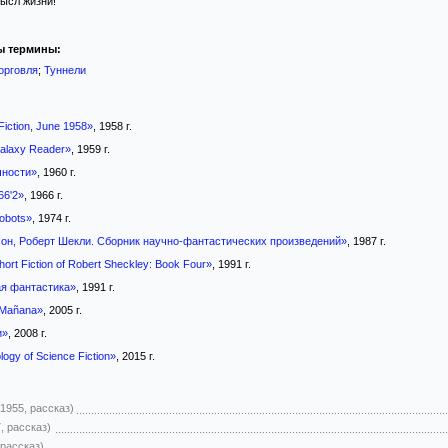
мысл жизни!
ы термины:
орговля
;
Туннели
iction, June 1958»
, 1958 г.
alaxy Reader»
, 1959 г.
чности»
, 1960 г.
66'2»
, 1966 г.
robots»
, 1974 г.
сон, Роберт Шекли. Сборник научно-фантастических произведений»
, 1987 г.
hort Fiction of Robert Sheckley: Book Four»
, 1991 г.
я фантастика»
, 1991 г.
 Mañana»
, 2005 г.
и»
, 2008 г.
logy of Science Fiction»
, 2015 г.
(1955, рассказ)
, рассказ)
 рассказ)