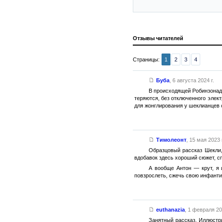
Отзывы читателей
Страницы:
1
2
3
4
Буба
,
6 августа 2024 г.
В происходящей Робинзонаде
теряются, без отключенного элект
для жонглирования у шеклианцев с
Тимолеонт
,
15 мая 2023 г
Образцовый рассказ Шекли,
вдобавок здесь хороший сюжет, с
А вообще Антон — крут, я 
повзрослеть, сжечь свою инфанти
euthanazia
,
1 февраля 202
Занятный рассказ. Иллюстр