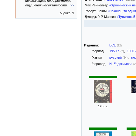
покидающего при просмотре
Мак Рейнольдс
«Хронический не
ощущения несвязанности
...
>>
Роберт Шекли
«Наконец-то один
оценка: 9
Джордж Р. Р. Мартин
«Тупиковый
Издания:
ВСЕ
(32)
/период:
1950-е
,
1960
(2)
/языки:
русский
,
анг
(24)
/перевод:
Н. Евдокимова
(2
1966 г.