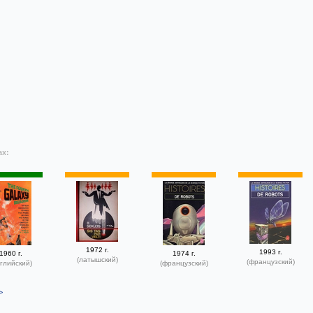
ах:
1972 г.
1993 г.
1960 г.
1974 г.
(латышский)
(французский)
глийский)
(французский)
>