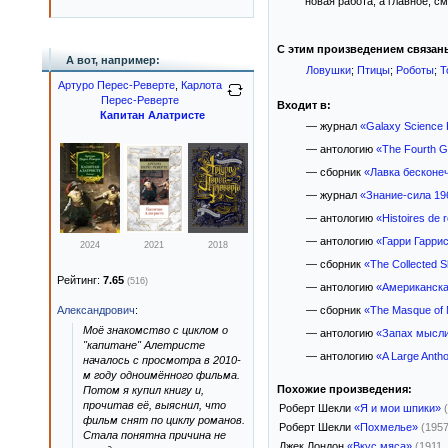
новая работа, а главное, с
С этим произведением связан
А вот, например:
Ловушки
;
Птицы
;
Роботы
;
Т
Артуро Перес-Реверте
,
Карлота
Перес-Реверте
Входит в:
Капитан Алатристе
— журнал
«Galaxy Science F
— антологию
«The Fourth G
— сборник
«Лавка бесконе
— журнал
«Знание-сила 19
— антологию
«Histoires de 
— антологию
«Гарри Гарри
2024
2021
2018
— сборник
«The Collected S
Рейтинг:
7.65
(516)
— антологию
«Американска
Александрович
:
— сборник
«The Masque of
Моё знакомство с циклом о
— антологию
«Запах мысл
"капитане" Алетристе
— антологию
«A Large Antho
началось с просмотра в 2010-
м году одноимённого фильма.
Похожие произведения:
Потом я купил книгу и,
прочитав её, выяснил, что
Роберт Шекли
«Я и мои шпики»
фильм снят по циклу романов.
Роберт Шекли
«Похмелье»
(1957
Стала понятна причина не
Джек Лондон
«Вкус мяса»
(1911,