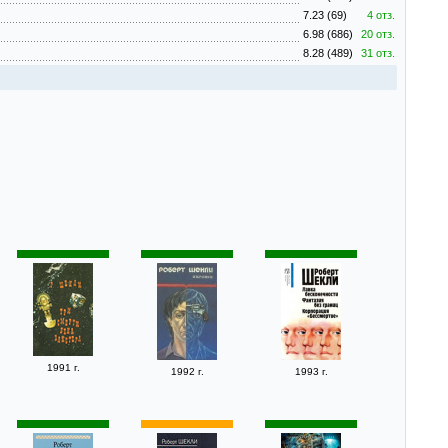
7.23 (69)
4 отз.
6.98 (686)
20 отз.
8.28 (489)
31 отз.
1991 г.
1992 г.
1993 г.