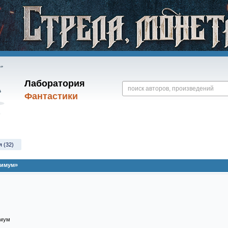
Лаборатория
Фантастики
я (32)
нимум»
имум