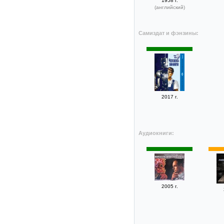
1958 г.
(английский)
Самиздат и фэнзины:
2017 г.
Аудиокниги:
2005 г.