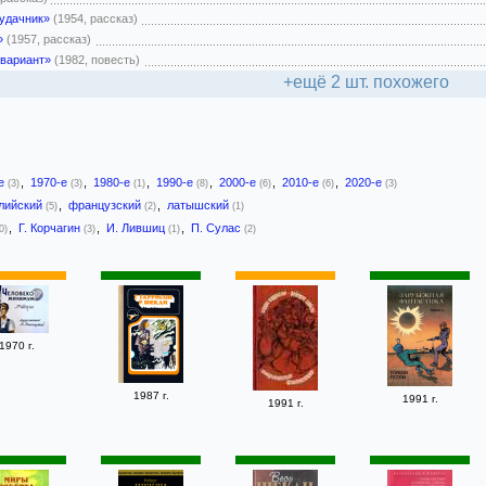
удачник»
(1954, рассказ)
»
(1957, рассказ)
 вариант»
(1982, повесть)
+ещё 2 шт. похожего
-е
,
1970-е
,
1980-е
,
1990-е
,
2000-е
,
2010-е
,
2020-е
(3)
(3)
(1)
(8)
(6)
(6)
(3)
лийский
,
французский
,
латышский
(5)
(2)
(1)
,
Г. Корчагин
,
И. Лившиц
,
П. Сулас
0)
(3)
(1)
(2)
1970 г.
1987 г.
1991 г.
1991 г.