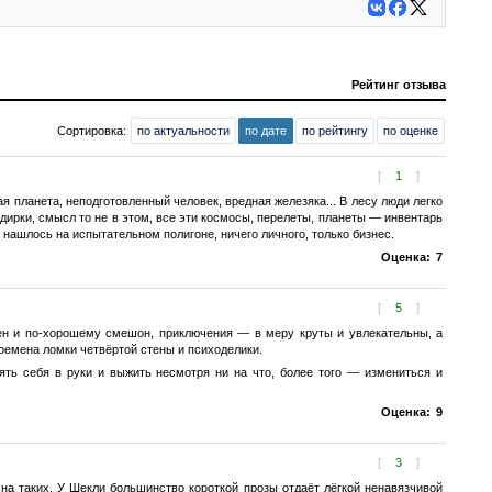
Рейтинг отзыва
Сортировка:
по актуальности
по дате
по рейтингу
по оценке
[
1
]
 планета, неподготовленный человек, вредная железяка... В лесу люди легко
ридирки, смысл то не в этом, все эти космосы, перелеты, планеты — инвентарь
нашлось на испытательном полигоне, ничего личного, только бизнес.
Оценка:
7
[
5
]
ен и по-хорошему смешон, приключения — в меру круты и увлекательны, а
ремена ломки четвёртой стены и психоделики.
ять себя в руки и выжить несмотря ни на что, более того — измениться и
Оценка:
9
[
3
]
на таких. У Шекли большинство короткой прозы отдаёт лёгкой ненавязчивой