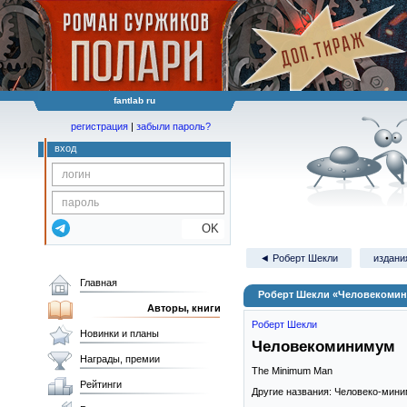
fantlab ru
регистрация
|
забыли пароль?
вход
OK
◄ Роберт Шекли
издани
Главная
Роберт Шекли «Человекоми
Авторы, книги
Роберт Шекли
Новинки и планы
Человекоминимум
Награды, премии
The Minimum Man
Рейтинги
Другие названия: Человеко-мин