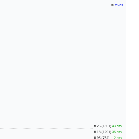
©
tevas
8.25 (1351)
43 отз.
8.13 (1291)
35 отз.
8.95 (764)
2 отз.