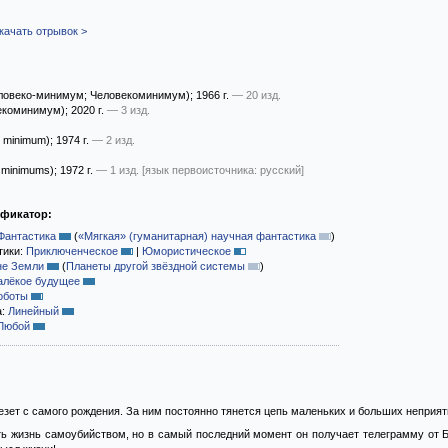
качать отрывок >
ловеко-минимум; Человекоминимум)
; 1966 г.
— 20 изд.
екоминимум)
; 2020 г.
— 3 изд.
 minimum)
; 1974 г.
— 2 изд.
 minimums)
; 1972 г.
— 1 изд.
[язык первоисточника: русский]
ификатор:
Фантастика
(
«Мягкая» (гуманитарная) научная фантастика
)
тики:
Приключенческое
|
Юмористическое
не Земли
(
Планеты другой звёздной системы
)
алёкое будущее
оботы
а:
Линейный
Любой
езет с самого рождения. За ним постоянно тянется цепь маленьких и больших неприят
ь жизнь самоубийством, но в самый последний момент он получает телеграмму от Бю