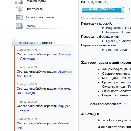
Рекомендации
Рассказ,
1958
год
Посетители
читать отрывок
с
Авторские колонки
Язык написания: английский
Перевод на русский:
Форум
—
Н. Евдокимова
(Че
—
Г. Корчагин
(Челов
Перевод на французский:
—
П. Сулас
(L'Homme
информация, новости
Перевод на латышский:
—
И. Лившиц
(Cilvēka
7 августа 2026 г.
Составлена библиография
Оливера
К. Лэнгмида
Жанрово-тематический класс
6 августа 2026 г.
Жанры/поджанры:
Составлена библиография
Вероники
Общие характерис
Дж. Генри
Место действия:
В
Время действия:
Д
5 августа 2026 г.
Сюжетные ходы:
Р
Составлена библиография
Махмуда
Линейность сюжет
Эль-Сайеда
Возраст читателя:
4 августа 2026 г.
Всего проголосовало:
190
Составлена библиография
Маркуса
Кливера
Аннотация:
3 августа 2026 г.
Антону Настойчу не в
Составлена библиография
Моники
И он решает покончит
Ким