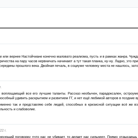
 или вернее Настойчиане конечно маловато реализма, пусть и в рамках жанра. Чуждая
ричества на пару часов нервничать начинают а тут такая планка, ну-ну. Ладно, это п
ередины прошлого века. Двойная печаль, в социуме человеку места не нашлось, зато 
.
 воплощающий все его лучшие таланты. Рассказ необычен, парадоксален, остроум
пособный удивить раскрытием и развитием ГГ, и нет ещё любимой авторов в поздние в
именно так и представляю себе людей, способных в кризисной ситуации всё же вз
льность и слабоволие.
2 г.
ирующий поговорку «что нас не убивает, то делает нас сильнее». Прямо отдыхаешь 