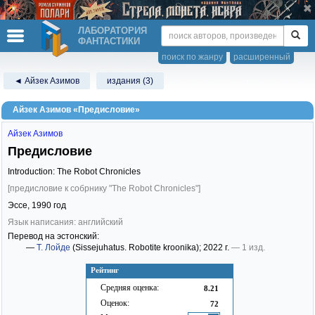
ЛАБОРАТОРИЯ
ФАНТАСТИКИ
поиск по жанру
расширенный
◄ Айзек Азимов
издания (3)
Айзек Азимов «Предисловие»
Айзек Азимов
Предисловие
Introduction: The Robot Chronicles
[предисловие к собрнику "The Robot Chronicles"]
Эссе,
1990
год
Язык написания: английский
Перевод на эстонский:
—
Т. Лойде
(Sissejuhatus. Robotite kroonika)
; 2022 г.
— 1 изд.
Рейтинг
Средняя оценка:
8.21
Оценок:
72