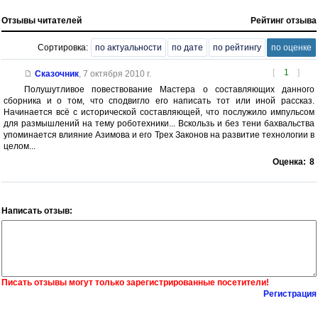
Отзывы читателей
Рейтинг отзыва
Сортировка:
по актуальности
по дате
по рейтингу
по оценке
[
1
]
Сказочник
,
7 октября 2010 г.
Полушутливое повествование Мастера о составляющих данного
сборника и о том, что сподвигло его написать тот или иной рассказ.
Начинается всё с исторической составляющей, что послужило импульсом
для размышлений на тему роботехники... Вскользь и без тени бахвальства
упоминается влияние Азимова и его Трех Законов на развитие технологии в
целом...
Оценка:
8
Написать отзыв:
Писать отзывы могут только зарегистрированные посетители!
Регистрация