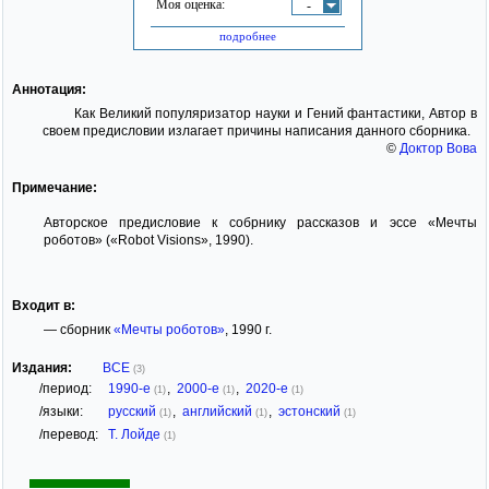
Моя оценка:
-
подробнее
Аннотация:
Как Великий популяризатор науки и Гений фантастики, Автор в
своем предисловии излагает причины написания данного сборника.
©
Доктор Вова
Примечание:
Авторское предисловие к собрнику рассказов и эссе «Мечты
роботов» («Robot Visions», 1990).
Входит в:
— сборник
«Мечты роботов»
, 1990 г.
Издания:
ВСЕ
(3)
/период:
1990-е
,
2000-е
,
2020-е
(1)
(1)
(1)
/языки:
русский
,
английский
,
эстонский
(1)
(1)
(1)
/перевод:
Т. Лойде
(1)