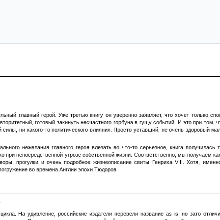
ный главный герой. Уже третью книгу он уверенно заявляет, что хочет только спок
вторитетный, готовый закинуть несчастного горбуна в гущу событий. И это при том, 
 силы, ни какого-то политического влияния. Просто уставший, не очень здоровый мал
тального нежелания главного героя влезать во что-то серьезное, книга получилас
ько при непосредственной угрозе собственной жизни. Соответственно, мы получаем к
воры, прогулки и очень подробное жизнеописание свиты Генриха VIII. Хотя, имен
погружение во времена Англии эпохи Тюдоров.
.
цикла. На удивление, российские издатели перевели название as is, но зато отлич