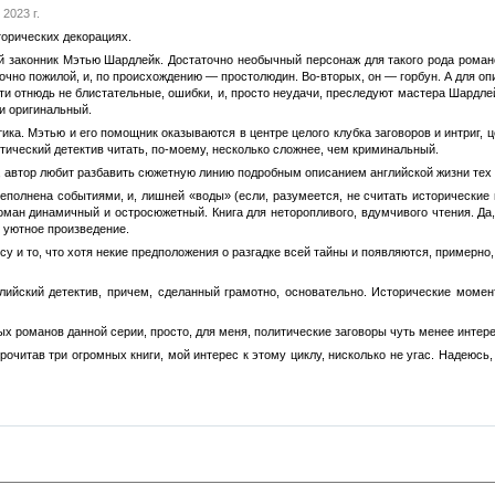
2023 г.
торических декорациях.
 законник Мэтью Шардлейк. Достаточно необычный персонаж для такого рода романов
точно пожилой, и, по происхождению — простолюдин. Во-вторых, он — горбун. А для о
ти отнюдь не блистательные, ошибки, и, просто неудачи, преследуют мастера Шардлейк
 и оригинальный.
тика. Мэтью и его помощник оказываются в центре целого клубка заговоров и интриг, 
тический детектив читать, по-моему, несколько сложнее, чем криминальный.
, автор любит разбавить сюжетную линию подробным описанием английской жизни тех 
ереполнена событиями, и, лишней «воды» (если, разумеется, не считать исторические
роман динамичный и остросюжетный. Книга для неторопливого, вдумчивого чтения. Да,
и уютное произведение.
у и то, что хотя некие предположения о разгадке всей тайны и появляются, примерно, 
лийский детектив, причем, сделанный грамотно, основательно. Исторические моме
ых романов данной серии, просто, для меня, политические заговоры чуть менее интер
 прочитав три огромных книги, мой интерес к этому циклу, нисколько не угас. Надеюс