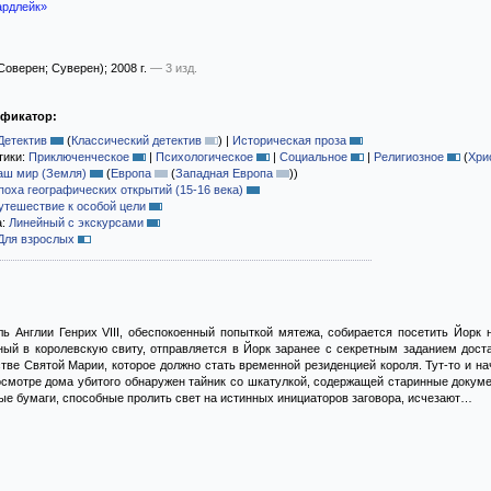
рдлейк»
Соверен; Суверен)
; 2008 г.
— 3 изд.
ификатор:
Детектив
(
Классический детектив
)
|
Историческая проза
тики:
Приключенческое
|
Психологическое
|
Социальное
|
Религиозное
(
Хри
аш мир (Земля)
(
Европа
(
Западная Европа
)
)
поха географических открытий (15-16 века)
утешествие к особой цели
а:
Линейный с экскурсами
Для взрослых
ль Англии Генрих VIII, обеспокоенный попыткой мятежа, собирается посетить Йорк 
ый в королевскую свиту, отправляется в Йорк заранее с секретным заданием дост
тве Святой Марии, которое должно стать временной резиденцией короля. Тут-то и н
осмотре дома убитого обнаружен тайник со шкатулкой, содержащей старинные докум
ные бумаги, способные пролить свет на истинных инициаторов заговора, исчезают…