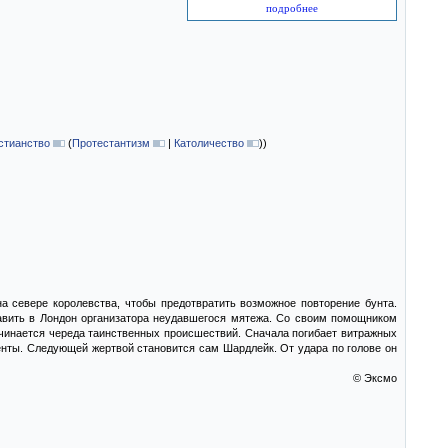
подробнее
стианство
(
Протестантизм
|
Католичество
)
)
на севере королевства, чтобы предотвратить возможное повторение бунта.
авить в Лондон организатора неудавшегося мятежа. Со своим помощником
ачинается череда таинственных происшествий. Сначала погибает витражных
енты. Следующей жертвой становится сам Шардлейк. От удара по голове он
© Эксмо