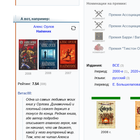
Номинации на премии:
Премии Ассоциации
А вот, например:
номинант
Премии Ассоциации
Алекс Орлов
номинант
Наёмник
Премия Барри / Bar
номинант
Премия "Тикстон Ол
номинант
Издания:
ВСЕ
(3)
/период:
2000-е
,
2020
(1)
2008
2007
2008
/языки:
русский
(3)
Рейтинг:
7.54
(306)
/перевод:
Е. Большелапов
Витас88
:
Одна из самых любимых моих
книг у Орлова. Динамичный и
плотный сюжет держит в
тонусе до конца. Редкая книга,
где автор подробно
описывает главного героя, как
он начинал, что им движет,
какой у него внутренний мир.
2008 г.
Тем, кто не читал Алекса