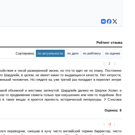
Рейтинг отзыва
Сортировка:
по актуальности
по дате
по рейтингу
по оценке
[
2
]
ойствия и тихой размеренной жизни, но что-то идет не по плану. Постоянно
что Шардлейк, в целом, не имеет каких-то выдающихся качеств. Нет хитрости,
енький человечек. Но глядите ка, уже третий раз попадает в переплет интриг
ь такой объемной и местами затянутой. Шардлейк далеко не Шерлок Холмс и
акое-то продвижение сюжета только при покушениях или чем-то подобном. Все
но в таких вещах и кроется прелесть исторической литературы. У Сэнсома
Оценка:
9
[
-3
]
ился переводчик, смешав в кучу чисто английский термин барристер, чисто