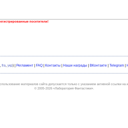
регистрированные посетители!
,
fra
,
укр
) |
Регламент
|
FAQ
|
Контакты
|
Наши награды
|
ВКонтакте
|
Telegram
|
спользование материалов сайта допускается только с указанием активной ссылки на и
© 2005-2026
«Лаборатория Фантастики»
.