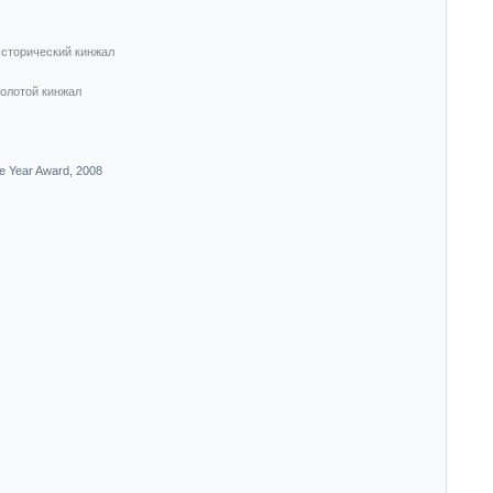
сторический кинжал
олотой кинжал
e Year Award, 2008