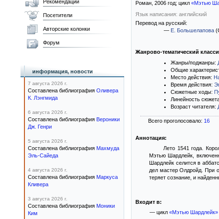
Рекомендации
Роман,
2006
год; цикл
«Мэтью Ша
Язык написания: английский
Посетители
Перевод на русский:
Авторские колонки
—
Е. Большелапова
(
Форум
Жанрово-тематический класс
Жанры/поджанры:
Общие характерис
информация, новости
Место действия:
Н
7 августа 2026 г.
Время действия:
Э
Составлена библиография
Оливера
Сюжетные ходы:
П
К. Лэнгмида
Линейность сюжет
Возраст читателя:
6 августа 2026 г.
Составлена библиография
Вероники
Всего проголосовало:
16
Дж. Генри
Аннотация:
5 августа 2026 г.
Составлена библиография
Махмуда
Лето 1541 года. Коро
Эль-Сайеда
Мэтью Шардлейк, включенн
Шардлейк селится в аббатс
4 августа 2026 г.
дел мастер Олдройд. При 
Составлена библиография
Маркуса
теряет сознание, и найден
Кливера
3 августа 2026 г.
Входит в:
Составлена библиография
Моники
— цикл
«Мэтью Шардлейк»
Ким