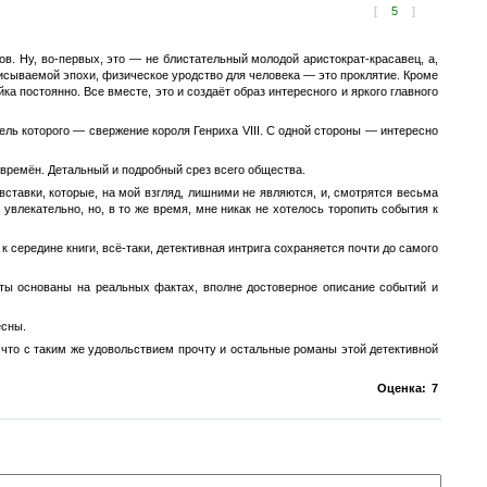
[
5
]
. Ну, во-первых, это — не блистательный молодой аристократ-красавец, а,
писываемой эпохи, физическое уродство для человека — это проклятие. Кроме
а постоянно. Все вместе, это и создаёт образ интересного и яркого главного
цель которого — свержение короля Генриха VIII. С одной стороны — интересно
времён. Детальный и подробный срез всего общества.
 вставки, которые, на мой взгляд, лишними не являются, и, смотрятся весьма
 увлекательно, но, в то же время, мне никак не хотелось торопить события к
к середине книги, всё-таки, детективная интрига сохраняется почти до самого
нты основаны на реальных фактах, вполне достоверное описание событий и
есны.
ь, что с таким же удовольствием прочту и остальные романы этой детективной
Оценка:
7