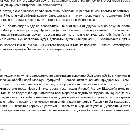
м мастер. В итоге диалоги звучат по крайней мере странно, как будто бы клерк врем
как дикарь был отправлен на свои болота).
л автор, сюжет насколько это возможно, основан на реальных или весьма вероятных 
 РФ), главной заботой короля было доказать, что он происходит от условного Зигф
чтобы подтвердить или обнулить (опять это слово) родословные...
й в Европе задал моду на абсолютизм. Но в отличие от других, менее везучих прав
ю. Автор на примере лорда Кромвеля (в прошлой книге) или тюремщика в этой показы
а подвал отправляешь других ты, а завтра другие отправляют туда уже тебя. Урок Ан
емя в Англии существовали суды, адвокаты, бумажные приказы (!). Сравниваем с дичью
а, которая ИМХО взялась из чистого воздуха и там же повисла — визит шотландског
главных героев в Йорке, но остался нераскрытым.
 г.
о великолепная — ты совершенно не замечаешь довольно большого объёма и полност
есте со своей новой молодой супругой и несколькими тысячами придворных , слуг
, принять заново клятвы верности , разобрать прошения местного населения — сдел
путешествия город Йорк . В тоже время наш главный герой Мэтью Шардлейк вмест
 так же по поручению архиепископа Кранмера проследить за здоровьем одного из ли
Барак селятся в аббатстве которое ожидает короля со свитой , где на утро при стран
ую тайну , пережить несколько покушений и даже попасть в Тауэр что бы раскрыть э
книги . Ты вместе с героями чувствуешь «ароматы» йоркских улочек , узнаешь много
совершенно не скучно и я честно не знаю за что тут мог бы снизить свою оценку книге