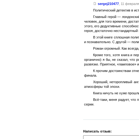
sergej210477
,
11 февраля 
Политический детектив в ис
Главный герой — лондонский
человек, для того времени, доста
этого, его дедуктивные способнос
героя, достаточно нестандартный
В этой книге сплошная поли
и познавательно. С другой — поли
Роман огромный. Как всегда
Кроме того, хотя книга и п
органично) я бы, не сказал, что 
развязке. Приятное, «ламповое» 
К прочим достоинствам отнес
финала.
Хороший, неторопливый анг
атмосферы той эпохи.
Книга ничуть не хуже прошл
Всё-таки, меня радует, что
серии.
Написать отзыв: