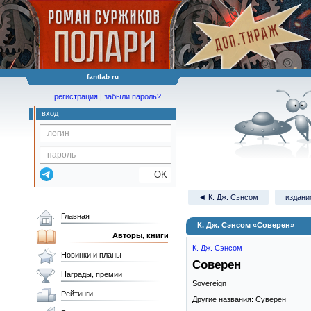
fantlab ru
регистрация
|
забыли пароль?
вход
OK
◄ К. Дж. Сэнсом
издания
Главная
К. Дж. Сэнсом «Соверен»
Авторы, книги
К. Дж. Сэнсом
Новинки и планы
Соверен
Награды, премии
Sovereign
Рейтинги
Другие названия: Суверен