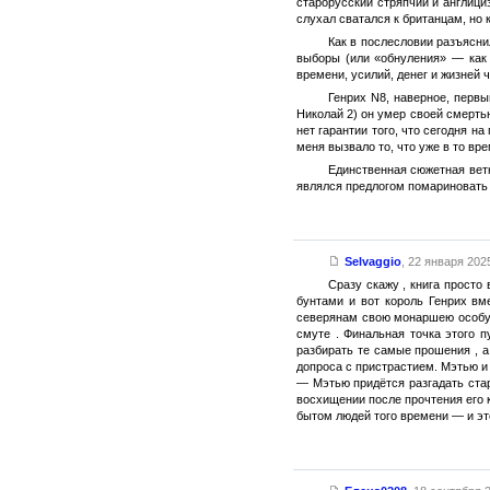
старорусский стряпчий и англициз
слухал сватался к британцам, но 
Как в послесловии разъясни
выборы (или «обнуления» — как в
времени, усилий, денег и жизней 
Генрих N8, наверное, первы
Николай 2) он умер своей смерть
нет гарантии того, что сегодня н
меня вызвало то, что уже в то вр
Единственная сюжетная ветк
являлся предлогом помариновать 
Selvaggio
,
22 января 2025
Сразу скажу , книга прост
бунтами и вот король Генрих вм
северянам свою монаршею особу 
смуте . Финальная точка этого 
разбирать те самые прошения , а
допроса с пристрастием. Мэтью и 
— Мэтью придётся разгадать стар
восхищении после прочтения его 
бытом людей того времени — и это 