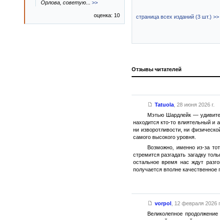
Орлова, советую
...
>>
оценка: 10
страница всех изданий (3 шт.) >>
Отзывы читателей
Tatuola
,
28 июня 2026 г.
Мэтью Шардлейк — удивитель
находится кто-то влиятельный и а
ни изворотливости, ни физической
самого высокого уровня.
Возможно, именно из-за то
стремится разгадать загадку тол
остальное время нас ждут разго
получается вполне качественное 
vorpol
,
12 февраля 2026 г
Великолепное продолжение 