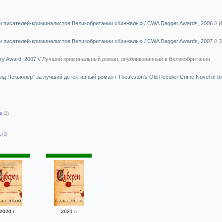
 писателей-криминалистов Великобритании «Кинжалы» / CWA Dagger Awards, 2006
//
И
 писателей-криминалистов Великобритании «Кинжалы» / CWA Dagger Awards, 2007
//
З
ry Award, 2007
//
Лучший криминальный роман, опубликованный в Великобритании
д Пекьюлер" за лучший детективный роман / Theakston's Old Peculier Crime Novel of th
-е
(2)
а
(3)
2020 г.
2021 г.