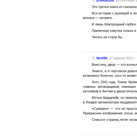
Елена0208
,
18 сентября 2
Это третья книга из скачанн
Все истории с разницей в н
монахи — интриги...
И лишь благородный горбун 
Приличная озвучка только и
Читать не стала бы...
Wolf94
,
27 апреля 2021 г.
Воистину, двор — это волчь
Знаете, а я чертовски дово
возможно) Конечно, кого-то может
Лето 1541 года. Томас Кром
главных заговорщиков, помещен 
католиков в Англии и династическ
Мэтью Шардлейк, по приказу
в Лондон организатора неудавшег
«Суверен» — это не просто
Прекрасное изображение эпохи, м
Семьсот страниц летят незам