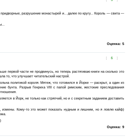
 придворные, разрушение монастырей и... далее по кругу... Король — свита —
...
Оценка:
5
[
6
]
ьше первой части не продвинусь, но теперь растягиваю книги на сколько это
шла то, что улучшает читательский настрой.
вольна политикой короля. Мятеж, что готовился в Йорке — раскрыт, а один из
ние бунта. Разрыв Генриха VIII с папой римским, жестокие преследования
отношения.
ляется в Йорк, не только как стряпчий, но и с секретным заданием доставить
и, измены. Кому-то это может показать нудным и лишним, но я ловлю кайф)
ома.
)
Оценка:
9