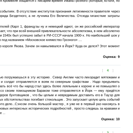
ен Кромвеля общается с писарем времен Ивана Грозного (который, кстати, по
событиях. В отсутствие институтов признания летигимности правителя через
рида Бездетного, а не лучника Его Величества. Отсюда гигансткие затраты
ителей (Карл 1, французы ну и немецкий идиот, он же российский император
вает, что при всей внешней привлекательности абсолютизма, в нем абсолютно
глии 1540х был успешно забыт в РИ-СССР начала 1900-х. Но наибольший шок у
 под названием «Московское княжество Грозного» ....
о короля Якова. Зачем он намыливался в Йорк? Куда он делся? Этот момент
Оценка:
9
[
4
]
ью погружаешься в эту историю . Север Англии часто лихорадит мятежами и
 и солдат отправляется в вояж по северным графствам . Надо предъявить
ать всё что бы народ стал здесь более лояльным к короне и не помышлял о
е со своим помощником Бараком тоже отправляется в Йорк — ему придётся
деров бунтовщиков , что бы целым и невредимым доставить его в Тауэр для
ных обстоятельствах погибает стекольщик . Это запускает целую цепь событий
то дело...Сэнсом очень большой мастер , я уже не в первый раз нахожусь в
 новых интересных исторических подробностей , просто следишь за нравами и
 ...
Оценка:
10
[
3
]