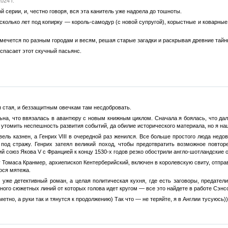
024 г.
ой серии, и, честно говоря, вся эта канитель уже надоела до тошноты.
есколько лет под копирку — король-самодур (с новой супругой), корыстные и коварные
мечется по разным городам и весям, решая старые загадки и раскрывая древние тайны
 спасает этот скучный пасьянс.
я стая, и беззащитным овечкам там несдобровать.
льна, что ввязалась в авантюру с новым книжным циклом. Сначала я боялась, что дал
 утомить неспешность развития событий, да обилие исторического материала, но я на
вель казнен, а Генрих VIII в очередной раз женился. Все больше простого люда недо
под стражу. Генрих затеял великий поход, чтобы предотвратить возможное повторе
ий союз Якова V c Францией к концу 1530-х годов резко обострили англо-шотландские 
 Томаса Кранмер, архиепископ Кентерберийский, включен в королевскую свиту, отправ
ося мятежа.
 уже детективный роман, а целая политическая кухня, где есть заговоры, предател
ного сюжетных линий от которых голова идет кругом — все это найдете в работе Сэнс
етно, а руки так и тянутся к продолжению) Так что — не теряйте, я в Англии тусуюсь))