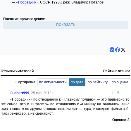
—
«Посредник»
, СССР, 1990 // реж. Владимир Потапов
Похожие произведения:
показать
Отзывы читателей
Рейтинг отзыва
Сортировка:
по актуальности
по дате
по рейтингу
по оценке
[
4
]
chert999
,
25 мая 2012 г.
«Посредник» по отношению к «Главному полдню» — это примерно то
же самое, что и «Сталкер» по отношению к «Пикнику на обочине». Кино
живет совсем по другим законам, нежели литература, и создает фильм всё-
таки режиссер, а не сценарист...
Оценка:
8