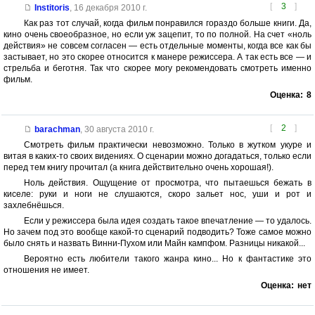
[
3
]
Institoris
,
16 декабря 2010 г.
Как раз тот случай, когда фильм понравился гораздо больше книги. Да,
кино очень своеобразное, но если уж зацепит, то по полной. На счет «ноль
действия» не совсем согласен — есть отдельные моменты, когда все как бы
застывает, но это скорее относится к манере режиссера. А так есть все — и
стрельба и беготня. Так что скорее могу рекомендовать смотреть именно
фильм.
Оценка:
8
[
2
]
barachman
,
30 августа 2010 г.
Смотреть фильм практически невозможно. Только в жутком укуре и
витая в каких-то своих видениях. О сценарии можно догадаться, только если
перед тем книгу прочитал (а книга действительно очень хорошая!).
Ноль действия. Ощущение от просмотра, что пытаешься бежать в
киселе: руки и ноги не слушаются, скоро зальет нос, уши и рот и
захлебнёшься.
Если у режиссера была идея создать такое впечатление — то удалось.
Но зачем под это вообще какой-то сценарий подводить? Тоже самое можно
было снять и назвать Винни-Пухом или Майн кампфом. Разницы никакой...
Вероятно есть любители такого жанра кино... Но к фантастике это
отношения не имеет.
Оценка:
нет