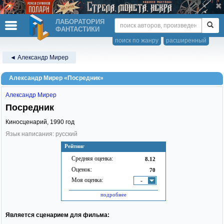
ЛАБОРАТОРИЯ
ФАНТАСТИКИ
поиск по жанру
расширенный
◄ Александр Мирер
Александр Мирер «Посредник»
Александр Мирер
Посредник
Киносценарий,
1990
год
Язык написания: русский
Рейтинг
Средняя оценка:
8.12
Оценок:
70
Моя оценка:
-
подробнее
Является сценарием для фильма: