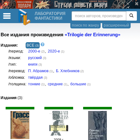
ЛАБОРАТОРИЯ
ФАНТАСТИКИ
поиск по жанру
расширенный
Все издания произведения
«Trilogie der Erinnerung»
Издания:
ВСЕ
(3)
/период:
2000-е
,
2020-е
(2)
(1)
/языки:
русский
(3)
/тип:
книги
(3)
/перевод:
П. Абрамов
,
Б. Хлебников
(1)
(2)
/обложка:
твёрдая
(3)
/толщина:
тонкие
,
средние
,
большие
(1)
(1)
(1)
Издания
(3):
2009 г.