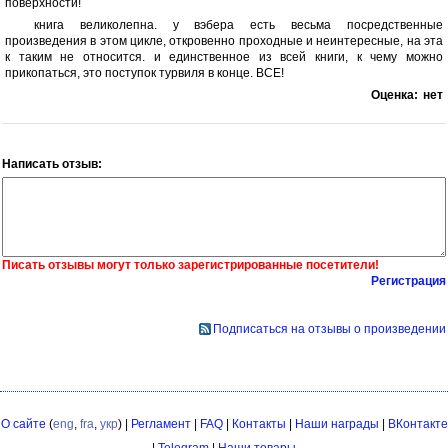
поверхности!
книга великолепна. у вэбера есть весьма посредственные
произведения в этом цикле, откровенно проходные и неинтересные, на эта
к таким не относится. и единственное из всей книги, к чему можно
прикопаться, это поступок турвиля в конце. ВСЕ!
Оценка:
нет
Написать отзыв:
Писать отзывы могут только зарегистрированные посетители!
Регистрация
Подписаться на отзывы о произведении
О сайте
(
eng
,
fra
,
укр
) |
Регламент
|
FAQ
|
Контакты
|
Наши награды
|
ВКонтакте
|
Telegram
|
Наши товары