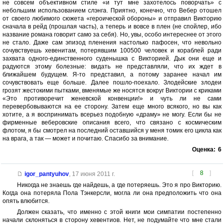
не совсем объективном стиле «и тут мне захотелось поворчать» с
небольшим использованием слэнга. Приятно, конечно, что Вебер отошел
от своего любимого сюжета «героической обороны» и отправил Викторию
сначала в рейд (прошлая часть), а теперь и вовсе в плен (не спойлер, ибо
название романа говорит само за себя). Но, увы, особо интереснее от этого
не стало. Даже сам эпизод пленения настолько пафосен, что невольно
сочувствуешь хевенитам, потерявшим 100500 человек и кораблей ради
захвата одного-единственного суденышка с Викторией. Дык они еще и
радуются этому болезные: видать не представляли, что их ждет в
ближайшем будущем. Я-то представил, а потому заранее начал им
сочувствовать еще больше. Далее пошло-поехало. Злодейские злодеи
грозят жестокими пытками, вменямые же носятся вокруг Виктории с криками
«Это противоречит женевской конвенции!» и чуть ли не сами
перевербовываются на ее сторону. Затем еще много всякого, но вы как
хотите, а я воспринимать всерьез подобную «драму» не могу. Если бы не
фирменные веберовские описания всего, что связано с космическим
флотом, я бы смотрел на последний оставшийся у меня томик его цикла как
на врага, а так — может и почитаю. Спасибо за внимание.
Оценка:
6
[
8
]
igor_pantyuhov
,
17 июня 2011 г.
Никогда не знаешь где найдешь, а где потеряешь. Это я про Викторию.
Когда она потеряла Пола Тэнкерсли, могла ли она предположить что она
опять влюбится.
Должен сказать, что именно с этой книги мои симпатии постепенно
начали склоняться в сторону хевентиов. Нет, не подумайте что мне стали