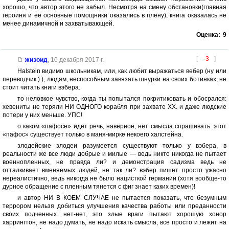
хорошо, что автор этого не забыл. Несмотря на смену обстановки(главная
героиня и ее основные помощники оказались в плену), книга оказалась не
менее динамичной и захватывающей.
Оценка:
9
[
-3
]
жизоид
,
10 декабря 2017 г.
Halstein видимо школьникам, или, как любит выражаться вебер (ну или
переводчик:) ), людям, неспособным завязать шнурки на своих ботинках, не
стоит читать книги вэбера.
то неловкое чувство, когда ты попытался покритиковать и обосрался:
хевениты не теряли НИ ОДНОГО корабля при захвате ХХ. и даже людские
потери у них меньше. УПС!
о каком «пафосе» идет речь, наверное, нет смысла спрашивать: этот
«пафос» существует только в маня-мирке некоего халстейна.
злодейские злодеи разумеется существуют только у вэбера, в
реальности же все люди добрые и милые — ведь никто никогда не пытает
военнопленных, не правда ли? и демонстрация садизма ведь не
отталкивает вменяемых людей, не так ли? вэбер пишет просто ужасно
нереалистично, ведь никогда не было нацисткой германии (хотя вообще-то
дурное обращение с пленным тянется с фиг знает каких времен)!
и автор НИ В КОЕМ СЛУЧАЕ не пытается показать, что безумным
террором нельзя добиться улучшения качества работы или преданности
своих подченных. нет-нет, это злые враги пытают хорошую хонор
харрингтон, не надо думать, не надо искать смысла, все просто и лежит на