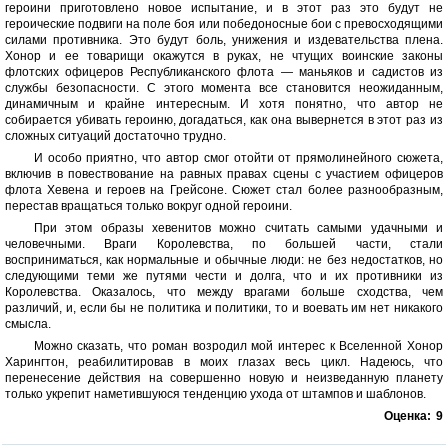
героини приготовлено новое испытание, и в этот раз это будут не
героические подвиги на поле боя или победоносные бои с превосходящими
силами противника. Это будут боль, унижения и издевательства плена.
Хонор и ее товарищи окажутся в руках, не чтущих воинские законы
флотских офицеров Республиканского флота — маньяков и садистов из
службы безопасности. С этого момента все становится неожиданным,
динамичным и крайне интересным. И хотя понятно, что автор не
собирается убивать героиню, догадаться, как она вывернется в этот раз из
сложных ситуаций достаточно трудно.
И особо приятно, что автор смог отойти от прямолинейного сюжета,
включив в повествование на равных правах сцены с участием офицеров
флота Хевена и героев на Грейсоне. Сюжет стал более разнообразным,
перестав вращаться только вокруг одной героини.
При этом образы хевенитов можно считать самыми удачными и
человечными. Враги Королевства, по большей части, стали
восприниматься, как нормальные и обычные люди: не без недостатков, но
следующими теми же путями чести и долга, что и их противники из
Королевства. Оказалось, что между врагами больше сходства, чем
различий, и, если бы не политика и политики, то и воевать им нет никакого
смысла.
Можно сказать, что роман возродил мой интерес к Вселенной Хонор
Харингтон, реабилитировав в моих глазах весь цикл. Надеюсь, что
перенесение действия на совершенно новую и неизведанную планету
только укрепит наметившуюся тенденцию ухода от штампов и шаблонов.
Оценка:
9