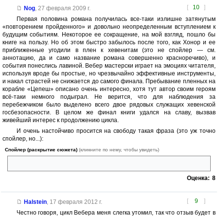
[
10
]
Nog
,
27 февраля 2009 г.
Первая половина романа получилась все-таки излишне затянутым
«повторением пройденного» и довольно неопределенным вступлением к
будущим событиям. Некоторое ее сокращение, на мой взгляд, пошло бы
книге на пользу. Но об этом быстро забылось после того, как Хонор и ее
приближенные угодили в плен к хевенитам (это не спойлер — см.
аннотацию, да и само название романа совершенно красноречиво), и
события понеслись лавиной. Вебер мастерски играет на эмоциях читателя,
используя вроде бы простые, но чрезвычайно эффективные инструменты,
и накал страстей не снижается до самого финала. Пребывание пленных на
корабле «Цепеш» описано очень интересно, хотя тут автор своим героям
всё-таки немного подыграл. Не верится, что для наблюдения за
перебежчиком было выделено всего двое рядовых служащих хевенской
госбезопасности. В целом же финал книги удался на славу, вызвав
живейший интерес к продолжению цикла.
И очень настойчиво просится на свободу такая фраза (это уж точно
спойлер, но...):
Спойлер (раскрытие сюжета)
(кликните по нему, чтобы увидеть)
«Развалинами «Цепеша» удовлетворен» :glasses:
Оценка:
8
[
9
]
Halstein
,
17 февраля 2012 г.
Честно говоря, цикл Вебера меня слегка утомил, так что отзыв будет в