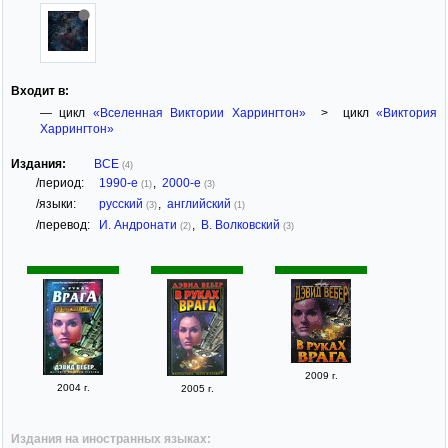
Входит в:
— цикл
«Вселенная Виктории Харрингтон»
> цикл
«Виктория
Харрингтон»
Издания:
ВСЕ
(4)
/период:
1990-е
,
2000-е
(1)
(3)
/языки:
русский
,
английский
(3)
(1)
/перевод:
И. Андронати
,
В. Волковский
(2)
(3)
2009 г.
2004 г.
2005 г.
Издания на иностранных языках: