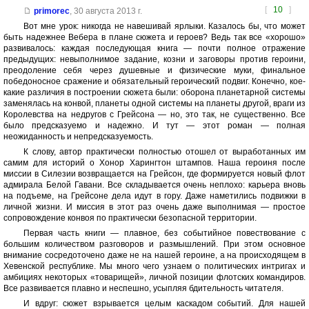
[
10
]
primorec
,
30 августа 2013 г.
Вот мне урок: никогда не навешивай ярлыки. Казалось бы, что может
быть надежнее Вебера в плане сюжета и героев? Ведь так все «хорошо»
развивалось: каждая последующая книга — почти полное отражение
предыдущих: невыполнимое задание, козни и заговоры против героини,
преодоление себя через душевные и физические муки, финальное
победоносное сражение и обязательный героический подвиг. Конечно, кое-
какие различия в построении сюжета были: оборона планетарной системы
заменялась на конвой, планеты одной системы на планеты другой, враги из
Королевства на недругов с Грейсона — но, это так, не существенно. Все
было предсказуемо и надежно. И тут — этот роман — полная
неожиданность и непредсказуемость.
К слову, автор практически полностью отошел от выработанных им
самим для историй о Хонор Харингтон штампов. Наша героиня после
миссии в Силезии возвращается на Грейсон, где формируется новый флот
адмирала Белой Гавани. Все складывается очень неплохо: карьера вновь
на подъеме, на Грейсоне дела идут в гору. Даже наметились подвижки в
личной жизни. И миссия в этот раз очень даже выполнимая — простое
сопровождение конвоя по практически безопасной территории.
Первая часть книги — плавное, без событийное повествование с
большим количеством разговоров и размышлений. При этом основное
внимание сосредоточено даже не на нашей героине, а на происходящем в
Хевенской республике. Мы много чего узнаем о политических интригах и
амбициях некоторых «товарищей», личной позиции флотских командиров.
Все развивается плавно и неспешно, усыпляя бдительность читателя.
И вдруг: сюжет взрывается целым каскадом событий. Для нашей