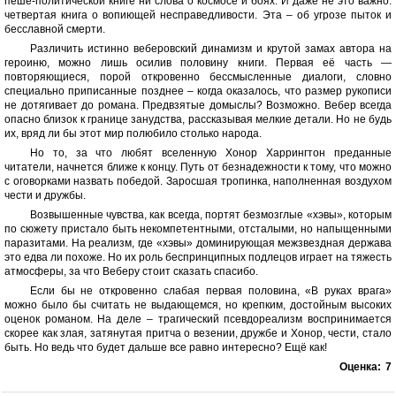
пеше-политической книге ни слова о космосе и боях. И даже не это важно:
четвертая книга о вопиющей несправедливости. Эта – об угрозе пыток и
бесславной смерти.
Различить истинно веберовский динамизм и крутой замах автора на
героиню, можно лишь осилив половину книги. Первая её часть —
повторяющиеся, порой откровенно бессмысленные диалоги, словно
специально приписанные позднее – когда оказалось, что размер рукописи
не дотягивает до романа. Предвзятые домыслы? Возможно. Вебер всегда
опасно близок к границе занудства, рассказывая мелкие детали. Но не будь
их, вряд ли бы этот мир полюбило столько народа.
Но то, за что любят вселенную Хонор Харрингтон преданные
читатели, начнется ближе к концу. Путь от безнадежности к тому, что можно
с оговорками назвать победой. Заросшая тропинка, наполненная воздухом
чести и дружбы.
Возвышенные чувства, как всегда, портят безмозглые «хэвы», которым
по сюжету пристало быть некомпетентными, отсталыми, но напыщенными
паразитами. На реализм, где «хэвы» доминирующая межзвездная держава
это едва ли похоже. Но их роль беспринципных подлецов играет на тяжесть
атмосферы, за что Веберу стоит сказать спасибо.
Если бы не откровенно слабая первая половина, «В руках врага»
можно было бы считать не выдающемся, но крепким, достойным высоких
оценок романом. На деле – трагический псевдореализм воспринимается
скорее как злая, затянутая притча о везении, дружбе и Хонор, чести, стало
быть. Но ведь что будет дальше все равно интересно? Ещё как!
Оценка:
7