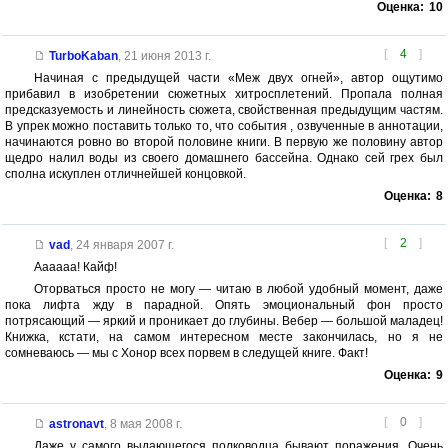
Оценка:
10
[
4
]
TurboKaban
,
21 июня 2013 г.
Начиная с предыдущей части «Меж двух огней», автор ощутимо
прибавил в изобретении сюжетных хитросплетений. Пропала полная
предсказуемость и линейность сюжета, свойственная предыдущим частям.
В упрек можно поставить только то, что события , озвученные в аннотации,
начинаются ровно во второй половине книги. В первую же половину автор
щедро налил воды из своего домашнего бассейна. Однако сей грех был
сполна искуплен отличнейшей концовкой.
Оценка:
8
[
2
]
vad
,
24 января 2007 г.
Аааааа! Кайф!
Оторваться просто не могу — читаю в любой удобный момент, даже
пока лифта жду в парадной. Опять эмоциональный фон просто
потрясающий — яркий и проникает до глубины. Вебер — большой маладец!
Книжка, кстати, на самом интересном месте закончилась, но я не
сомневаюсь — мы с Хонор всех порвем в следущей книге. Факт!
Оценка:
9
[
0
]
astronavt
,
8 мая 2008 г.
Даже у самого выдающегося полководца бывают поражения. Очень