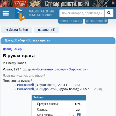
ЛАБОРАТОРИЯ
ФАНТАСТИКИ
поиск по жанру
расширенный
◄ Дэвид Вебер
издания (4)
Дэвид Вебер «В руках врага»
Дэвид Вебер
В руках врага
In Enemy Hands
Роман,
1997
год; цикл
«Вселенная Виктории Харрингтон»
Язык написания: английский
Перевод на русский:
—
В. Волковский
(В руках врага)
; 2004 г.
— 1 изд.
—
В. Волковский
,
И. Андронати
(В руках врага)
; 2005 г.
— 2 изд.
Рейтинг
Средняя оценка:
8.26
Оценок:
755
Моя оценка:
-