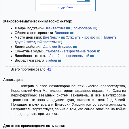
подробнее
Жанрово-тематический классификатор:
Жанры/поджанры:
Фантастика
(
Космоопера
)
Общие характеристики:
Военное
Место действия:
Вне Земли
(
Открытый космос
|
Планеты
другой звёздной системы
)
Время действия:
Далёкое будущее
Сюжетные ходы:
Становление/взросление героя
Линейность сюжета:
Линейно-параллельный
Возраст читателя:
Любой
Всего проголосовало:
42
Аннотация:
Поверив в свое безоговорочное техническое превосходство,
Королевский Флот Мантикоры терпит страшное поражение. Одна из
периферийных звездных систем захвачена, и все мантикорские
транспортные конвои, идущие туда, становятся легкой добычей.
Попадает в руки врага и Виктория Харрингтон со своим экипажем.
Неприятель торжествует, забыв о том, что самое опасное на войне
— недооценить противника...
Для этого произведения есть карта: