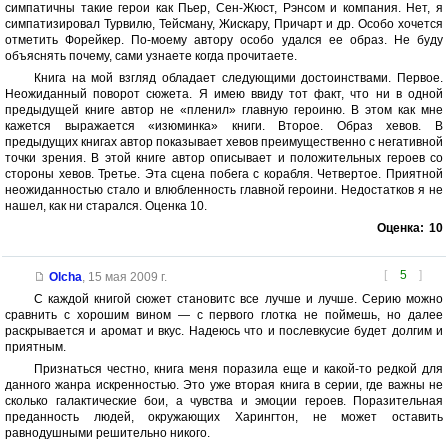
симпатичны такие герои как Пьер, Сен-Жюст, Рэнсом и компания. Нет, я
симпатизировал Турвилю, Тейсману, Жискару, Причарт и др. Особо хочется
отметить Форейкер. По-моему автору особо удался ее образ. Не буду
объяснять почему, сами узнаете когда прочитаете.
Книга на мой взгляд обладает следующими достоинствами. Первое.
Неожиданный поворот сюжета. Я имею ввиду тот факт, что ни в одной
предыдущей книге автор не «пленил» главную героиню. В этом как мне
кажется выражается «изюминка» книги. Второе. Образ хевов. В
предыдущих книгах автор показывает хевов преимущественно с негативной
точки зрения. В этой книге автор описывает и положительных героев со
стороны хевов. Третье. Эта сцена побега с корабля. Четвертое. Приятной
неожиданностью стало и влюбленность главной героини. Недостатков я не
нашел, как ни старался. Оценка 10.
Оценка:
10
[
5
]
Olcha
,
15 мая 2009 г.
С каждой книгой сюжет становитс все лучше и лучше. Серию можно
сравнить с хорошим вином — с первого глотка не поймешь, но далее
раскрывается и аромат и вкус. Надеюсь что и послевкусие будет долгим и
приятным.
Признаться честно, книга меня поразила еще и какой-то редкой для
данного жанра искренностью. Это уже вторая книга в серии, где важны не
сколько галактические бои, а чувства и эмоции героев. Поразительная
преданность людей, окружающих Харингтон, не может оставить
равнодушными решительно никого.