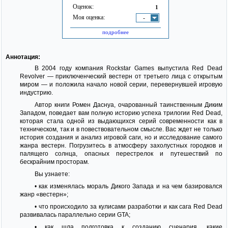
Оценок:
1
Моя оценка:
-
подробнее
Аннотация:
В 2004 году компания Rockstar Games выпустила Red Dead
Revolver — приключенческий вестерн от третьего лица с открытым
миром — и положила начало новой серии, перевернувшей игровую
индустрию.
Автор книги Ромен Даснуа, очарованный таинственным Диким
Западом, поведает вам полную историю успеха трилогии Red Dead,
которая стала одной из выдающихся серий современности как в
техническом, так и в повествовательном смысле. Вас ждет не только
история создания и анализ игровой саги, но и исследование самого
жанра вестерн. Погрузитесь в атмосферу захолустных городков и
палящего солнца, опасных перестрелок и путешествий по
бескрайним просторам.
Вы узнаете:
• как изменялась мораль Дикого Запада и на чем базировался
жанр «вестерн»;
• что происходило за кулисами разработки и как сага Red Dead
развивалась параллельно серии GTA;
• как шла подготовка к созданию сценария, какие