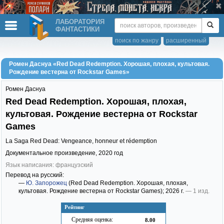
ЛАБОРАТОРИЯ
ФАНТАСТИКИ
поиск по жанру
расширенный
Ромен Даснуа «Red Dead Redemption. Хорошая, плохая, культовая.
Рождение вестерна от Rockstar Games»
Ромен Даснуа
Red Dead Redemption. Хорошая, плохая,
культовая. Рождение вестерна от Rockstar
Games
La Saga Red Dead: Vengeance, honneur et rédemption
Документальное произведение,
2020
год
Язык написания: французский
Перевод на русский:
—
Ю. Запорожец
(Red Dead Redemption. Хорошая, плохая,
культовая. Рождение вестерна от Rockstar Games)
; 2026 г.
— 1 изд.
Рейтинг
Средняя оценка:
8.00