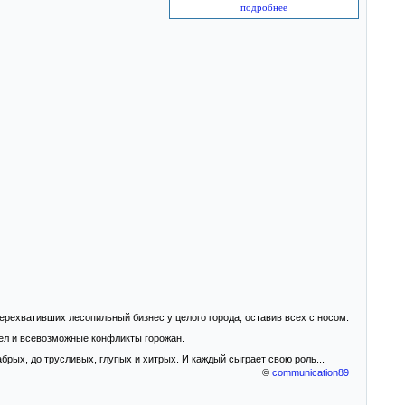
подробнее
ерехвативших лесопильный бизнес у целого города, оставив всех с носом.
ел и всевозможные конфликты горожан.
рых, до трусливых, глупых и хитрых. И каждый сыграет свою роль...
©
communication89