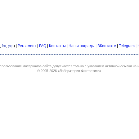
,
fra
,
укр
) |
Регламент
|
FAQ
|
Контакты
|
Наши награды
|
ВКонтакте
|
Telegram
|
спользование материалов сайта допускается только с указанием активной ссылки на и
© 2005-2026
«Лаборатория Фантастики»
.