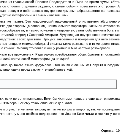
трочке из классической Песенки Председателя в Пире во время чумы. «Есть
 со стихией, с другими людьми, с самим собой и повествует этот роман. А
океан, социум и собственные внутренние демоны набрасываются на человека
 будут не метафорами, а самыми настоящими.
десь не пахнет. Это классический национальный эпик времен абсолютного
же две стороны (в основном) национального характера, каким он отлился за
сокообразован, в чем-то изнежен и невротичен, занят собственным богатым
я стихией природы Северной Америки. Чудовищная внутренняя и физическая
следствиях своих действий. Процесс завоевания и покорения для него важнее
 настоящие и мнимые обиды. И схватка таких разных, но в то же время столь
е комикс. Лиланд это понял к концу романа и был жестоко разочарован.
инале все проясняется. Ради одного преображения обоих братьев в последней
а целой критической монографии, да не одной.
ино до такого языка додумалось только 30 с лишим лет спустя в поздних
нальная сцена перед заключительной виньеткой,
тки, если не сотни написаны. Если бы Кизи смог написать еще два-три романа
ка Стэмпера, Бог ему таких силенок не дал. Жаль.
ее могуче. Те же темы затронуты, те же вопросы подняты, так же исследован
 что есть у меня стойкое подозрение, что Иванов Кизи читал и кое-что у него
Оценка:
10