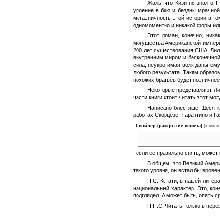
Жаль, что Кизи не знал о 
упоение в бою и бездны мрачной
мегаэпичность этой истории в то
одномоментно и никакой форы или
Этот роман, конечно, ника
могущества Американской империи
200 лет существования США. Лил
внутренним миром и бесконечной
сила, неукротимая воля даны ему
любого результата. Таким образо
похожих братьев будет поэпичнее
Некоторые представляют Ли 
части книги стоит читать этот мо
Написано блестяще. Десятк
работах Скорцезе, Тарантино и Га
Спойлер (раскрытие сюжета)
(кликни
когда уезжающая навсегда Вивь
, если ее правильно снять, может
В общем, это Великий Амери
такого уровня, он встал бы вровен
П.С. Кстати, в нашей литер
национальный характер. Это, коне
подглядел. А может быть, опять 
П.П.С. Читать только в пер