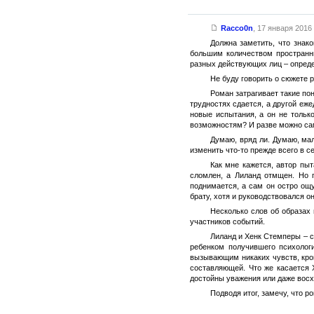
Racco0n
,
17 января 2016 
Должна заметить, что знак
большим количеством пространны
разных действующих лиц – определ
Не буду говорить о сюжете 
Роман затрагивает такие пон
трудностях сдается, а другой еж
новые испытания, а он не тольк
возможностям? И разве можно сам
Думаю, вряд ли. Думаю, ма
изменить что-то прежде всего в с
Как мне кажется, автор пы
сломлен, а Лиланд отмщен. Но 
поднимается, а сам он остро ощ
брату, хотя и руководствовался 
Несколько слов об образах 
участников событий.
Лиланд и Хенк Стемперы – с
ребенком получившего психолог
вызывающим никаких чувств, кро
составляющей. Что же касается 
достойны уважения или даже вос
Подводя итог, замечу, что р