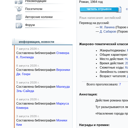
Рекомендации
Роман,
1964
год
Посетители
читать отрывок
с
Авторские колонки
Язык написания: английский
Перевод на русский:
Форум
—
М. Ланина
(Порою 
—
Д. Сабаров
(Порою 
информация, новости
Жанрово-тематический класс
7 августа 2026 г.
Жанры/поджанры:
Составлена библиография
Оливера
Общие характерис
К. Лэнгмида
Место действия:
Н
Время действия:
2
6 августа 2026 г.
Сюжетные ходы:
К
Составлена библиография
Вероники
Линейность сюжет
Дж. Генри
Возраст читателя:
5 августа 2026 г.
Всего проголосовало:
7
Составлена библиография
Махмуда
Эль-Сайеда
Аннотация:
4 августа 2026 г.
Действие романа прои
Составлена библиография
Маркуса
Тут разыгрываются лю
Кливера
«Население города пр
3 августа 2026 г.
Составлена библиография
Моники
Ким
Награды и премии: