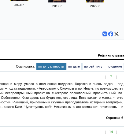
2018 г.
2019 г.
2022 г.
Рейтинг отзыва
Сортировка:
по актуальности
по дате
по рейтингу
по оценке
[
7
]
енная в меру, умело выполненная подделка. Коротко и очень редко – под
ом – под стандартного: «Авессалом», Сноупсы и пр. Иначе, по преимуществу
ий беспроигрышный проект на «Оскара»: полновесный, просчитанный, по-
бственно, Кизи здесь как будто нет, его лица. Есть какая-то маска, что-то
сности», Рыжицкий, прилежный и скучный преподаватель истории и географии,
шь такого Кизи. Чувствуешь себя Никитиным в его компании: почитаешь – и
Оценка:
6
[
14
]