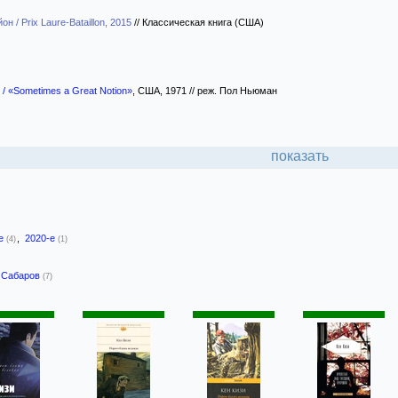
 / Prix Laure-Bataillon, 2015
//
Классическая книга (США)
 / «Sometimes a Great Notion»
, США, 1971 // реж. Пол Ньюман
показать
-е
,
2020-е
(4)
(1)
 Сабаров
(7)