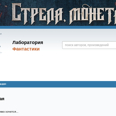
Лаборатория
Фантастики
кая»
ая
мо хочется...