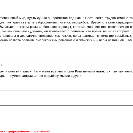
 изменчивый мир, пусть лучше он прогнётся под нас. '' Спеть легко, трудно именно т
щает на край света, в заброшенный посёлок лесорубов. Время отважных,предприи
Выражаясь языком романа, большие задницы, которых меншинство, окончательно в
, но как большой художник, он показывает с печалью, что время не на их стороне. 
а написана в достаточно модернистком ключе, но затрагивает множество серьёзных
можно назвать великим американским романом о любви,жизни и всём остальном. Тольк
г.
азу, нужно вчитаться. Но у меня все книги Кена Кизи нелегко читаются, так как нап
уры — нужно настраиваться на работу мысли и души.
регистрированные посетители!