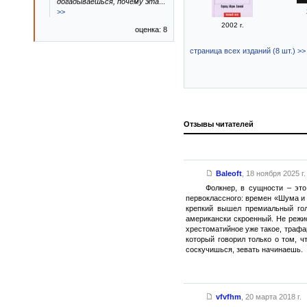
догадываешься, почему эта
...
>>
2002 г.
оценка: 8
страница всех изданий (8 шт.) >>
Отзывы читателей
Baleoft
,
18 ноября 2025 г.
Фолкнер, в сущности – это
первоклассного: времен «Шума и 
крепкий вышел премиальный гол
американски скроенный. Не режисс
хрестоматийное уже такое, трафа
который говорил только о том, 
соскучишься, зевать начинаешь.
vfvfhm
,
20 марта 2018 г.