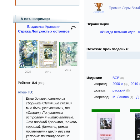
Премия Лоры Батайон
лауреат
А вот, например:
Экранизации:
Владислав Крапивин
Стража Лопухастых островов
—
«Иногда великая идея...»
Похожие произведения:
2017
2023
2019
Издания:
ВСЕ
(8)
Рейтинг:
8.4
(153)
/период:
2000-е
,
2010
(3)
/языки:
русский
(8)
Rheo-TU
:
/перевод:
М. Ланина
,
Д.
(1)
Если другие повести из
сборника «Летящие сказки»
мне были уже знакомы, то
«Стражу Лопухастых
островов» я читаю впервые.
Это поздний Крапивин, и очень
хороший. (Кстати, роман
примыкает к циклу весьма
условно: поначалу даже не