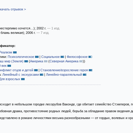
качать отрывок >
нестерпимо хочется…)
; 2002 г.
— 1 изд.
блажь великая)
; 2006 г.
— 7 изд.
ификатор:
Реализм
тики:
Психологическое
|
Социальное
|
Философское
аш мир (Земля)
(
Америка
(
Северная Америка
)
)
0 век
онфликт отцов и детей
|
Становление/взросление героя
а:
Линейный с экскурсами
|
Линейно-параллельный
Для взрослых
сходит в небольшом городке лесорубов Ваконде, где обитает семейство Стэмперов, п
бовная драма, противостояние родных людей, борьба за обладание правом ведения д
едставлено в романе личностями весьма разнообразными — от гордых, волевых и храб