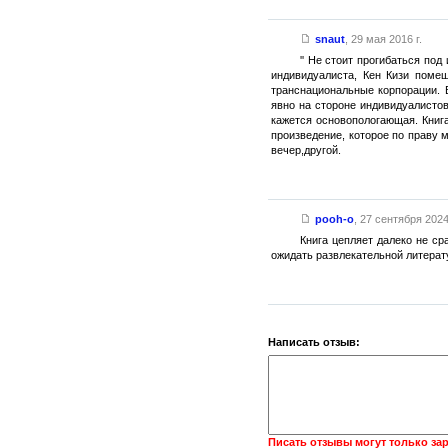
snaut
,
29 мая 2016 г.
'' Не стоит прогибаться под
индивидуалиста, Кен Кизи поме
транснациональные корпорации. 
явно на стороне индивидуалистов
кажется основопологающая. Книг
произведение, которое по праву 
вечер,другой.
pooh-o
,
27 сентября 2024 
Книга цепляет далеко не ср
ожидать развлекательной литерат
Написать отзыв:
Писать отзывы могут только за