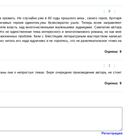
[
8
]
ак прожить. Не случайно уже в 60 годы прошлого века , своего героя, бунтаря
мчивых героев одиночек,увы безвозвратно ушло. Теперь всем заправляют
зяли власть над многочисленными маленькими задницами. Симпатии автора
Это не единственная тема интересного и многопланового романа, но как мне
, жизненных проблем. Кизи с блестящим литературным мастерством написал
о читать его надо вдумчиво и не торопясь, это не развлекательное чтиво на
Оценка:
9
[
1
]
исаны они о непростых темах. Беря очередное произведение автора, не стоит
Оценка:
9
Регистрация