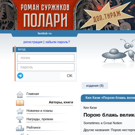
fantlab ru
регистрация
|
забыли пароль?
вход
OK
издания (8)
Главная
Кен Кизи «Порою блажь вели
Авторы, книги
Кен Кизи
Новинки и планы
Порою блажь велик
Награды, премии
Sometimes a Great Notion
Рейтинги
Другие названия: Порою нестерпи