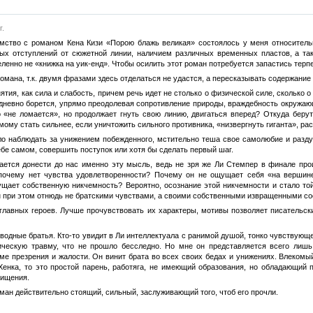
г.
омство с романом Кена Кизи «Порою блажь великая» состоялось у меня относитель
х отступлений от сюжетной линии, наличием различных временных пластов, а так
енно не «книжка на уик-енд». Чтобы осилить этот роман потребуется запастись терпен
романа, т.к. двумя фразами здесь отделаться не удастся, а пересказывать содержание
ятия, как сила и слабость, причем речь идет не столько о физической силе, сколько о
едневно борется, упрямо преодолевая сопротивление природы, враждебность окружаю
о «не ломается», но продолжает гнуть свою линию, двигаться вперед? Откуда берут
ому стать сильнее, если уничтожить сильного противника, «низвергнуть гиганта», ра
ло наблюдать за унижением побежденного, мстительно теша свое самолюбие и разду
ебе самом, совершить поступок или хотя бы сделать первый шаг.
тается донести до нас именно эту мысль, ведь не зря же Ли Стемпер в финале про
почему нет чувства удовлетворенности? Почему он не ощущает себя «на вершине
ущает собственную никчемность? Вероятно, осознание этой никчемности и стало той
он при этом отнюдь не братскими чувствами, а своими собственными извращенными с
главных героев. Лучше прочувствовать их характеры, мотивы позволяет писательски
водные братья. Кто-то увидит в Ли интеллектуала с ранимой душой, тонко чувствующ
ическую травму, что не прошло бесследно. Но мне он представляется всего лиш
ме презрения и жалости. Он винит брата во всех своих бедах и унижениях. Влеком
Хенка, то это простой парень, работяга, не имеющий образования, но обладающий 
хищения.
оман действительно стоящий, сильный, заслуживающий того, чтоб его прочли.