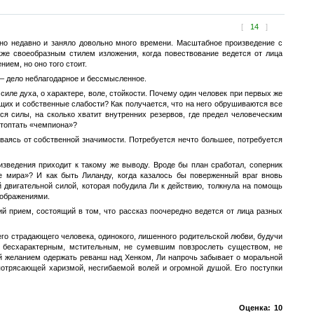
[
14
]
но недавно и заняло довольно много времени. Масштабное произведение с
же своеобразным стилем изложения, когда повествование ведется от лица
ием, но оно того стоит.
 – дело неблагодарное и бессмысленное.
 силе духа, о характере, воле, стойкости. Почему один человек при первых же
щих и собственные слабости? Как получается, что на него обрушиваются все
ся силы, на сколько хватит внутренних резервов, где предел человеческим
стоптать «чемпиона»?
ваясь от собственной значимости. Потребуется нечто большее, потребуется
изведения приходит к такому же выводу. Вроде бы план сработал, соперник
 мира»? И как быть Лиланду, когда казалось бы поверженный враг вновь
 двигательной силой, которая побудила Ли к действию, толкнула на помощь
оображениями.
й прием, состоящий в том, что рассказ поочередно ведется от лица разных
его страдающего человека, одинокого, лишенного родительской любви, будучи
ь бесхарактерным, мстительным, не сумевшим повзрослеть существом, не
ый желанием одержать реванш над Хенком, Ли напрочь забывает о моральной
потрясающей харизмой, несгибаемой волей и огромной душой. Его поступки
Оценка:
10