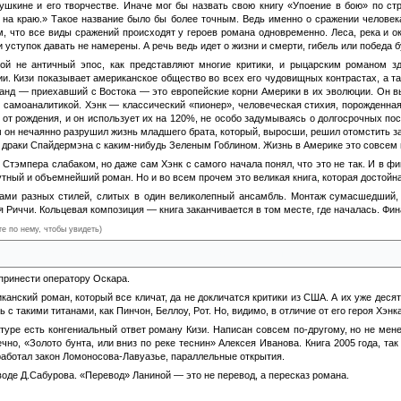
Пушкине и его творчестве. Иначе мог бы назвать свою книгу «Упоение в бою» по с
 на краю.» Такое название было бы более точным. Ведь именно о сражении человека
м, что все виды сражений происходят у героев романа одновременно. Леса, река и 
 уступок давать не намерены. А речь ведь идет о жизни и смерти, гибель или победа
кой не античный эпос, как представляют многие критики, и рыцарским романом з
. Кизи показывает американское общество во всех его чудовищных контрастах, а так
анд — приехавший с Востока — это европейские корни Америки в их эволюции. Он вы
 самоаналитикой. Хэнк — классический «пионер», человеческая стихия, порожденна
 от рождения, и он использует их на 120%, не особо задумываясь о долгосрочных по
м он нечаянно разрушил жизнь младшего брата, который, выросши, решил отомстить за
 драки Спайдермэна с каким-нибудь Зеленым Гоблином. Жизнь в Америке это совсем н
Стэмпера слабаком, но даже сам Хэнк с самого начала понял, что это не так. И в ф
гутный и объемнейший роман. Но и во всем прочем это великая книга, которая достойн
ами разных стилей, слитых в один великолепный ансамбль. Монтаж сумасшедший, к
я Риччи. Кольцевая композиция — книга заканчивается в том месте, где началась. Фи
те по нему, чтобы увидеть)
ен смотрит, как Хэнк и Ли, рискуя головой, сплавляют плоты по бурной реке
 принести оператору Оскара.
канский роман, который все кличат, да не докличатся критики из США. А их уже деся
ь с такими титанами, как Пинчон, Беллоу, Рот. Но, видимо, в отличие от его героя Хэн
атуре есть конгениальный ответ роману Кизи. Написан совсем по-другому, но не мен
чно, «Золото бунта, или вниз по реке теснин» Алексея Иванова. Книга 2005 года, так
сработал закон Ломоносова-Лавуазье, параллельные открытия.
еводе Д.Сабурова. «Перевод» Ланиной — это не перевод, а пересказ романа.