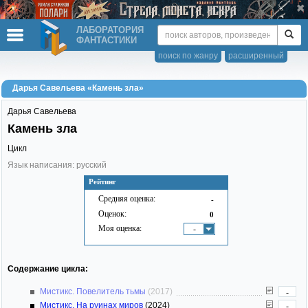
ЛАБОРАТОРИЯ
ФАНТАСТИКИ
поиск по жанру
расширенный
Дарья Савельева «Камень зла»
Дарья Савельева
Камень зла
Цикл
Язык написания: русский
Рейтинг
Средняя оценка:
-
Оценок:
0
Моя оценка:
-
Содержание цикла:
Мистикс. Повелитель тьмы
(2017)
-
Мистикс. На руинах миров
(2024)
-