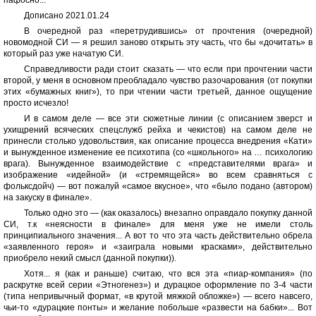
Дописано 2021.01.24
В очередной раз «перетрудившись» от прочтения (очередной)
новомодной СИ — я решил заново открыть эту часть, что бы «дочитать» в
который раз уже начатую СИ.
Справедливости ради стоит сказать — что если при прочтении части
второй, у меня в основном преобладало чувство разочарования (от покупки
этих «бумажных книг»), то при чтении части третьей, данное ощущение
просто исчезло!
И в самом деле — все эти сюжетные линии (с описанием зверст и
ухищрений всяческих спецслужб рейха и чекистов) на самом деле не
принесли столько удовольствия, как описание процесса внедрения «Кати»
и вынужденное изменение ее психотипа (со «школьного» на … психологию
врага). Вынужденное взаимодействие с «представителями врага» и
изображение «идейной» (и «стремящейся» во всем сравняться с
фольксдойч) — вот пожалуй «самое вкусное», что «было подано (автором)
на закуску в финале».
Только одно это — (как оказалось) внезапно оправдало покупку данной
СИ, т.к «неясности в финале» для меня уже не имели столь
принципиального значения... А вот то что эта часть действительно обрела
«заявленного героя» и «заиграла новыми красками», действительно
приобрело некий смысл (данной покупки)).
Хотя... я (как и раньше) считаю, что вся эта «пиар-компания» (по
раскрутке всей серии «Этногенез») и дурацкое оформление по 3-4 части
(типа непривычный формат, «в крутой мяжкой обложке») — всего навсего,
чьи-то «дурацкие понты» и желание побольше «развести на бабки»... Вот