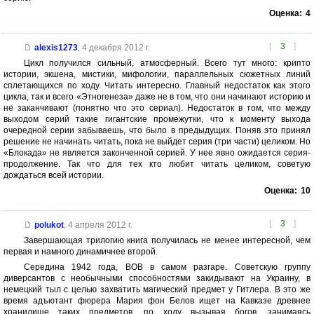
Оценка:
4
[
3
]
alexis1273
,
4 декабря 2012 г.
Цикл получился сильный, атмосферный. Всего тут много: крипто
истории, экшена, мистики, мифологии, параллельных сюжетных линий
сплетающихся по ходу. Читать интересно. Главный недостаток как этого
цикла, так и всего «Этногенеза» даже не в том, что они начинают историю и
не заканчивают (понятно что это сериал). Недостаток в том, что между
выходом серий такие гигантские промежутки, что к моменту выхода
очередной серии забываешь, что было в предыдущих. Поняв это принял
решение не начинать читать, пока не выйдет серия (три части) целиком. Но
«Блокада» не является законченной серией. У нее явно ожидается серия-
продолжение. Так что для тех кто любит читать целиком, советую
дождаться всей истории.
Оценка:
10
[
3
]
polukot
,
4 апреля 2012 г.
Завершающая трилогию книга получилась не менее интересной, чем
первая и намного динамичнее второй.
Середина 1942 года, ВОВ в самом разгаре. Советскую группу
диверсантов с необычными способностями закидывают на Украину, в
немецкий тыл с целью захватить магический предмет у Гитлера. В это же
время адъютант фюрера Мария фон Белов ищет на Кавказе древнее
хранилище таких предметов, по ходу вызывая богов, занимаясь