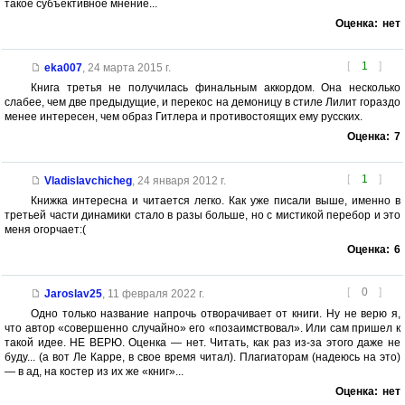
такое субъективное мнение...
Оценка:
нет
[
1
]
eka007
,
24 марта 2015 г.
Книга третья не получилась финальным аккордом. Она несколько
слабее, чем две предыдущие, и перекос на демоницу в стиле Лилит гораздо
менее интересен, чем образ Гитлера и противостоящих ему русских.
Оценка:
7
[
1
]
Vladislavchicheg
,
24 января 2012 г.
Книжка интересна и читается легко. Как уже писали выше, именно в
третьей части динамики стало в разы больше, но с мистикой перебор и это
меня огорчает:(
Оценка:
6
[
0
]
Jaroslav25
,
11 февраля 2022 г.
Одно только название напрочь отворачивает от книги. Ну не верю я,
что автор «совершенно случайно» его «позаимствовал». Или сам пришел к
такой идее. НЕ ВЕРЮ. Оценка — нет. Читать, как раз из-за этого даже не
буду... (а вот Ле Карре, в свое время читал). Плагиаторам (надеюсь на это)
— в ад, на костер из их же «книг»...
Оценка:
нет