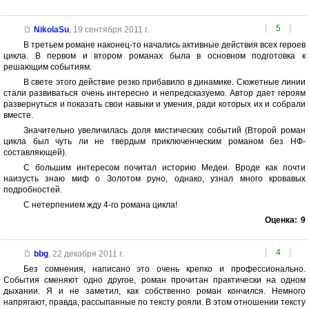
[
5
]
NikolaSu
,
19 сентября 2011 г.
В третьем романе наконец-то начались активные действия всех героев
цикла. В первом и втором романах была в основном подготовка к
решающим событиям.
В свете этого действие резко прибавило в динамике. Сюжетные линии
стали развиваться очень интересно и непредсказуемо. Автор дает героям
развернуться и показать свои навыки и умения, ради которых их и собрали
вместе.
Значительно увеличилась доля мистических событий (Второй роман
цикла был чуть ли не твердым приключенческим романом без НФ-
составляющей).
С большим интересом почитал историю Медеи. Вроде как почти
наизусть знаю миф о Золотом руно, однако, узнал много кровавых
подробностей.
С нетерпением жду 4-го романа цикла!
Оценка:
9
[
4
]
bbg
,
22 декабря 2011 г.
Без сомнения, написано это очень крепко и профессионально.
События сменяют одно другое, роман прочитан практически на одном
дыхании. Я и не заметил, как собственно роман кончился. Немного
напрягают, правда, рассыпанные по тексту рояли. В этом отношении тексту