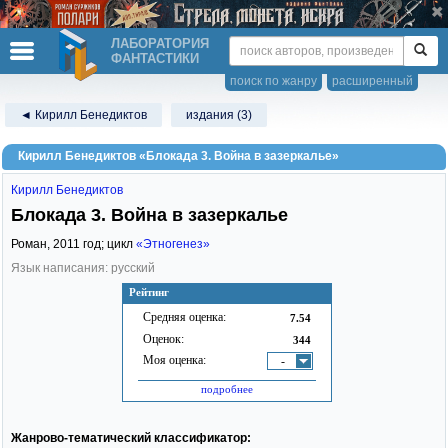
ЛАБОРАТОРИЯ
ФАНТАСТИКИ
поиск по жанру
расширенный
◄ Кирилл Бенедиктов
издания (3)
Кирилл Бенедиктов «Блокада 3. Война в зазеркалье»
Кирилл Бенедиктов
Блокада 3. Война в зазеркалье
Роман,
2011
год; цикл
«Этногенез»
Язык написания: русский
Рейтинг
Средняя оценка:
7.54
Оценок:
344
Моя оценка:
-
подробнее
Жанрово-тематический классификатор: