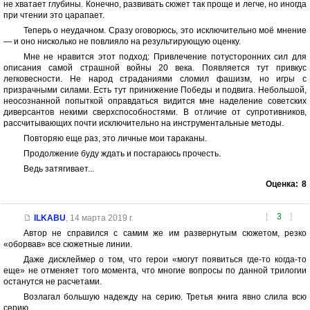
не хватает глубины. Конечно, развивать сюжет так проще и легче, но иногда
при чтении это царапает.
Теперь о неудачном. Сразу оговорюсь, это исключительно моё мнение
— и оно нисколько не повлияло на результирующую оценку.
Мне не нравится этот подход: Привлечение потусторонних сил для
описания самой страшной войны 20 века. Появляется тут привкус
легковесности. Не народ страданиями сломил фашизм, но игры с
призрачными силами. Есть тут принижение Победы и подвига. Небольшой,
неосознанной попыткой оправдаться видится мне наделение советских
диверсантов некими сверхспособностями. В отличие от супротивников,
рассчитывающих почти исключительно на инструментальные методы.
Повторяю еще раз, это личные мои тараканы.
Продолжение буду ждать и постараюсь прочесть.
Ведь затягивает...
Оценка:
8
[
3
]
ILKABU
,
14 марта 2019 г.
Автор не справился с самим же им развернутым сюжетом, резко
«оборвав» все сюжетные линии.
Даже дисклеймер о том, что герои «могут появиться где-то когда-то
еще» не отменяет того момента, что многие вопросы по данной трилогии
останутся не расчетами.
Возлагал большую надежду на серию. Третья книга явно слила всю
серию.