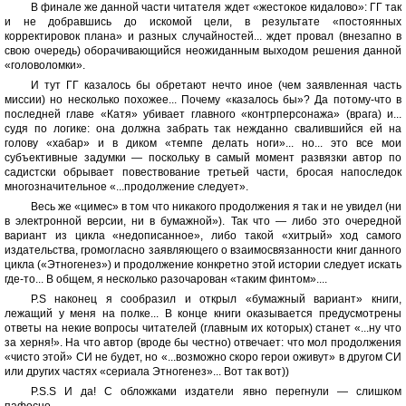
В финале же данной части читателя ждет «жестокое кидалово»: ГГ так
и не добравшись до искомой цели, в результате «постоянных
корректировок плана» и разных случайностей... ждет провал (внезапно в
свою очередь) оборачивающийся неожиданным выходом решения данной
«головоломки».
И тут ГГ казалось бы обретают нечто иное (чем заявленная часть
миссии) но несколько похожее... Почему «казалось бы»? Да потому-что в
последней главе «Катя» убивает главного «контрперсонажа» (врага) и...
судя по логике: она должна забрать так нежданно свалившийся ей на
голову «хабар» и в диком «темпе делать ноги»... но... это все мои
субъективные задумки — поскольку в самый момент развязки автор по
садистски обрывает повествование третьей части, бросая напоследок
многозначительное «...продолжение следует».
Весь же «цимес» в том что никакого продолжения я так и не увидел (ни
в электронной версии, ни в бумажной»). Так что — либо это очередной
вариант из цикла «недописанное», либо такой «хитрый» ход самого
издательства, громогласно заявляющего о взаимосвязанности книг данного
цикла («Этногенез») и продолжение конкретно этой истории следует искать
где-то... В общем, я несколько разочарован «таким финтом»....
P.S наконец я сообразил и открыл «бумажный вариант» книги,
лежащий у меня на полке... В конце книги оказывается предусмотрены
ответы на некие вопросы читателей (главным их которых) станет «...ну что
за херня!». На что автор (вроде бы честно) отвечает: что мол продолжения
«чисто этой» СИ не будет, но «...возможно скоро герои оживут» в другом СИ
или других частях «сериала Этногенез»... Вот так вот))
P.S.S И да! С обложками издатели явно перегнули — слишком
пафосно...