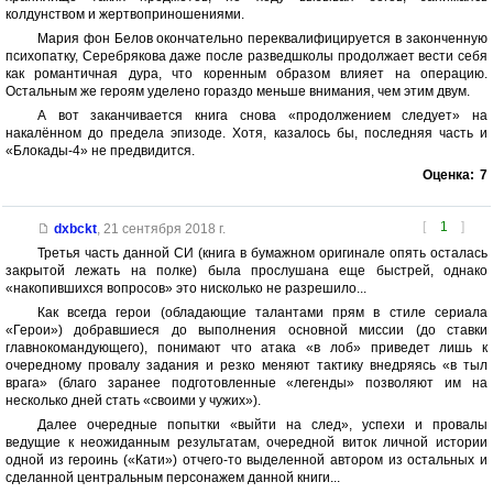
колдунством и жертвоприношениями.
Мария фон Белов окончательно переквалифицируется в законченную
психопатку, Серебрякова даже после разведшколы продолжает вести себя
как романтичная дура, что коренным образом влияет на операцию.
Остальным же героям уделено гораздо меньше внимания, чем этим двум.
А вот заканчивается книга снова «продолжением следует» на
накалённом до предела эпизоде. Хотя, казалось бы, последняя часть и
«Блокады-4» не предвидится.
Оценка:
7
[
1
]
dxbckt
,
21 сентября 2018 г.
Третья часть данной СИ (книга в бумажном оригинале опять осталась
закрытой лежать на полке) была прослушана еще быстрей, однако
«накопившихся вопросов» это нисколько не разрешило...
Как всегда герои (обладающие талантами прям в стиле сериала
«Герои») добравшиеся до выполнения основной миссии (до ставки
главнокомандующего), понимают что атака «в лоб» приведет лишь к
очередному провалу задания и резко меняют тактику внедряясь «в тыл
врага» (благо заранее подготовленные «легенды» позволяют им на
несколько дней стать «своими у чужих»).
Далее очередные попытки «выйти на след», успехи и провалы
ведущие к неожиданным результатам, очередной виток личной истории
одной из героинь («Кати») отчего-то выделенной автором из остальных и
сделанной центральным персонажем данной книги...