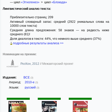
— цикл
«Этногенез»
> цикл
«Блокада»
Лингвистический анализ текста:
Приблизительно страниц: 209
Активный словарный запас: средний (2922 уникальных слова на
10000 слов текста)
Средняя длина предложения: 58 знаков — на редкость ниже
среднего (81)!
Доля диалогов в тексте: 44%, что немного выше среднего (37%)
подробные результаты анализа >>
Номинации на премии:
РосКон, 2012
//
Межавторский проект
номинант
Издания:
ВСЕ
(3)
/период:
2010-е
(3)
/языки:
русский
(3)