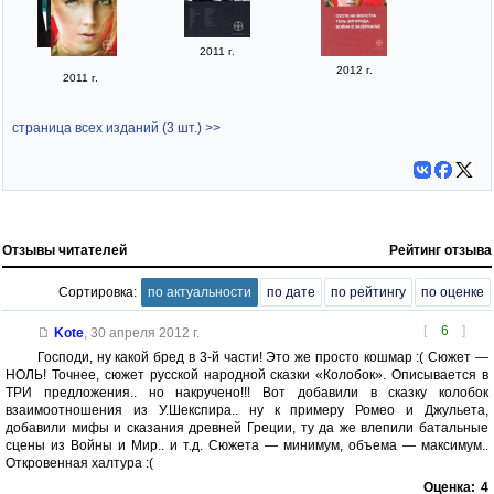
2011 г.
2012 г.
2011 г.
страница всех изданий (3 шт.) >>
Отзывы читателей
Рейтинг отзыва
Сортировка:
по актуальности
по дате
по рейтингу
по оценке
[
6
]
Kote
,
30 апреля 2012 г.
Господи, ну какой бред в 3-й части! Это же просто кошмар :( Сюжет —
НОЛЬ! Точнее, сюжет русской народной сказки «Колобок». Описывается в
ТРИ предложения.. но накручено!!! Вот добавили в сказку колобок
взаимоотношения из У.Шекспира.. ну к примеру Ромео и Джульета,
добавили мифы и сказания древней Греции, ту да же влепили батальные
сцены из Войны и Мир.. и т.д. Сюжета — минимум, объема — максимум..
Откровенная халтура :(
Оценка:
4