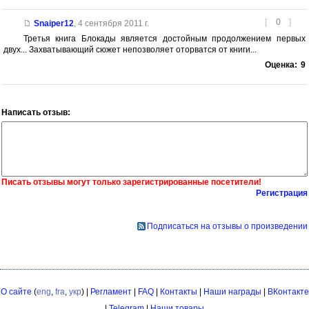
[
0
]
Snaiper12
,
4 сентября 2011 г.
Третья книга Блокады является достойным продолжением первых
двух... Захватывающий сюжет непозволяет оторватся от книги...
Оценка:
9
Написать отзыв:
Писать отзывы могут только зарегистрированные посетители!
Регистрация
Подписаться на отзывы о произведении
О сайте
(
eng
,
fra
,
укр
) |
Регламент
|
FAQ
|
Контакты
|
Наши награды
|
ВКонтакте
|
Telegram
|
Наши товары