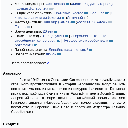
Жанры/поджанры:
Фантастика
(
«Мягкая» (гуманитарная)
научная фантастика
)
Общие характеристики:
Приключенческое
|
Военное
|
С
использованием мифологии
(
Античной
)
Место действия:
Наш мир (Земля)
(
Россия/СССР/Русь
|
Европа
)
Время действия:
20 век
Сюжетные ходы:
Спецслужбы
|
Сверхъестественные
способности, супергерои
|
Путешествие к особой цели
|
Артефакты
Линейность сюжета:
Линейно-параллельный
Возраст читателя:
Любой
Всего проголосовало:
21
Аннотация:
Летом 1942 года в Советском Союзе поняли, что судьбу самого
страшного противостояния в истории человечества могут решить
несколько маленьких металлических фигурок. Начинается Большая
игра спецслужб, куда будут втянуты Адольф Гитлер и Иосиф Сталин,
Лаврентий Берия и Генри Гиммлер, заключённый Норильслага Лев
Гумилёв и адъютант фюрера Мария фон Белов, садовник японского
посольства в Берлине Юкио Сато и советская медсестра Катюша
Серебрякова.
Входит в: