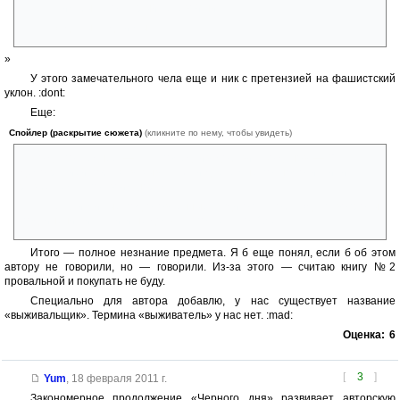
Таким был его старый сетевой ник.
- Куда ты, туда и мы.
»
У этого замечательного чела еще и ник с претензией на фашистский
уклон. :dont:
Еще:
Спойлер (раскрытие сюжета)
(кликните по нему, чтобы увидеть)
»- Тогда последнее, — чуть помедлив, добавил Богданов, — С
демократией пора завязывать. Или даете мне полномочия, или
разбегаемся по своим норам.»
Т.е. эти милые подготовленные люди опять обсуждают вопросы
подчинения и тактики не до БП, а после... :confused:
Итого — полное незнание предмета. Я б еще понял, если б об этом
автору не говорили, но — говорили. Из-за этого — считаю книгу №2
провальной и покупать не буду.
Специально для автора добавлю, у нас существует название
«выживальщик». Термина «выживатель» у нас нет. :mad:
Оценка:
6
[
3
]
Yum
,
18 февраля 2011 г.
Закономерное продолжение «Черного дня» развивает авторскую