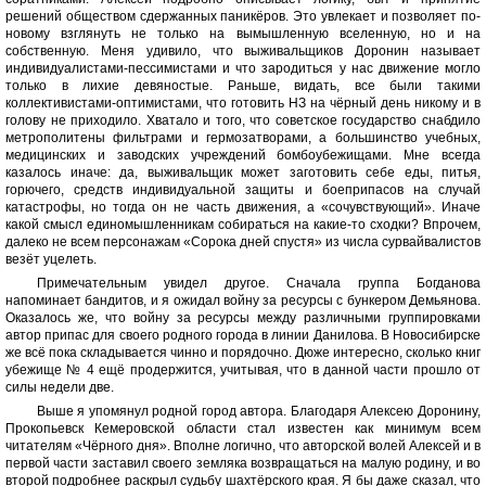
решений обществом сдержанных паникёров. Это увлекает и позволяет по-
новому взглянуть не только на вымышленную вселенную, но и на
собственную. Меня удивило, что выживальщиков Доронин называет
индивидуалистами-пессимистами и что зародиться у нас движение могло
только в лихие девяностые. Раньше, видать, все были такими
коллективистами-оптимистами, что готовить НЗ на чёрный день никому и в
голову не приходило. Хватало и того, что советское государство снабдило
метрополитены фильтрами и гермозатворами, а большинство учебных,
медицинских и заводских учреждений бомбоубежищами. Мне всегда
казалось иначе: да, выживальщик может заготовить себе еды, питья,
горючего, средств индивидуальной защиты и боеприпасов на случай
катастрофы, но тогда он не часть движения, а «сочувствующий». Иначе
какой смысл единомышленникам собираться на какие-то сходки? Впрочем,
далеко не всем персонажам «Сорока дней спустя» из числа сурвайвалистов
везёт уцелеть.
Примечательным увидел другое. Сначала группа Богданова
напоминает бандитов, и я ожидал войну за ресурсы с бункером Демьянова.
Оказалось же, что войну за ресурсы между различными группировками
автор припас для своего родного города в линии Данилова. В Новосибирске
же всё пока складывается чинно и порядочно. Дюже интересно, сколько книг
убежище № 4 ещё продержится, учитывая, что в данной части прошло от
силы недели две.
Выше я упомянул родной город автора. Благодаря Алексею Доронину,
Прокопьевск Кемеровской области стал известен как минимум всем
читателям «Чёрного дня». Вполне логично, что авторской волей Алексей и в
первой части заставил своего земляка возвращаться на малую родину, и во
второй подробнее раскрыл судьбу шахтёрского края. Я бы даже сказал, что