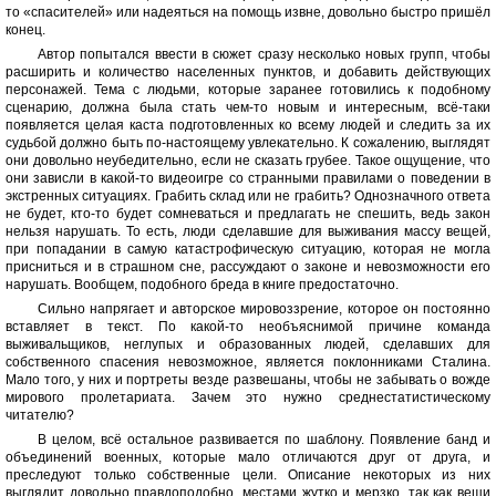
то «спасителей» или надеяться на помощь извне, довольно быстро пришёл
конец.
Автор попытался ввести в сюжет сразу несколько новых групп, чтобы
расширить и количество населенных пунктов, и добавить действующих
персонажей. Тема с людьми, которые заранее готовились к подобному
сценарию, должна была стать чем-то новым и интересным, всё-таки
появляется целая каста подготовленных ко всему людей и следить за их
судьбой должно быть по-настоящему увлекательно. К сожалению, выглядят
они довольно неубедительно, если не сказать грубее. Такое ощущение, что
они зависли в какой-то видеоигре со странными правилами о поведении в
экстренных ситуациях. Грабить склад или не грабить? Однозначного ответа
не будет, кто-то будет сомневаться и предлагать не спешить, ведь закон
нельзя нарушать. То есть, люди сделавшие для выживания массу вещей,
при попадании в самую катастрофическую ситуацию, которая не могла
присниться и в страшном сне, рассуждают о законе и невозможности его
нарушать. Вообщем, подобного бреда в книге предостаточно.
Сильно напрягает и авторское мировоззрение, которое он постоянно
вставляет в текст. По какой-то необъяснимой причине команда
выживальщиков, неглупых и образованных людей, сделавших для
собственного спасения невозможное, является поклонниками Сталина.
Мало того, у них и портреты везде развешаны, чтобы не забывать о вожде
мирового пролетариата. Зачем это нужно среднестатистическому
читателю?
В целом, всё остальное развивается по шаблону. Появление банд и
объединений военных, которые мало отличаются друг от друга, и
преследуют только собственные цели. Описание некоторых из них
выглядит довольно правдоподобно, местами жутко и мерзко, так как вещи