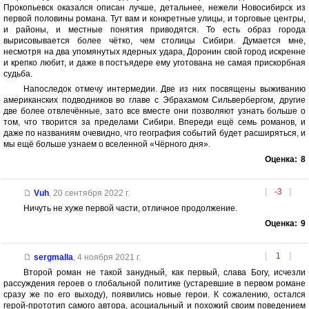
Прокопьевск оказался описан лучше, детальнее, нежели Новосибирск из
первой половины романа. Тут вам и конкретные улицы, и торговые центры,
и районы, и местные понятия приводятся. То есть образ города
вырисовывается более чётко, чем столицы Сибири. Думается мне,
несмотря на два упомянутых ядерных удара, Доронин свой город искренне
и крепко любит, и даже в постъядере ему уготована не самая прискорбная
судьба.
Напоследок отмечу интермедии. Две из них посвящены выживанию
американских подводников во главе с Эбрахамом Сильвербергом, другие
две более отвлечённые, зато все вместе они позволяют узнать больше о
том, что творится за пределами Сибири. Впереди ещё семь романов, и
даже по названиям очевидно, что география событий будет расширяться, и
мы ещё больше узнаем о вселенной «Чёрного дня».
Оценка:
8
[
-3
]
Vuh
,
20 сентября 2022 г.
Ничуть не хуже первой части, отличное продолжение.
Оценка:
9
[
1
]
sergmalla
,
4 ноября 2021 г.
Второй роман не такой занудный, как первый, слава Богу, исчезли
рассуждения героев о глобальной политике (устаревшие в первом романе
сразу же по его выходу), появились новые герои. К сожалению, остался
герой-прототип самого автора, асоциальный и похожий своим поведением