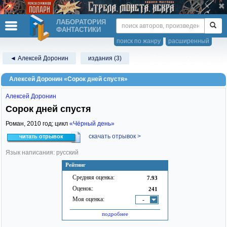
ЛАБОРАТОРИЯ
ФАНТАСТИКИ
поиск по жанру
расширенный
◄ Алексей Доронин
издания (3)
Алексей Доронин «Сорок дней спустя»
Алексей Доронин
Сорок дней спустя
Роман,
2010
год; цикл
«Чёрный день»
скачать отрывок >
читать отрывок
Язык написания: русский
Рейтинг
Средняя оценка:
7.93
Оценок:
241
Моя оценка:
-
подробнее