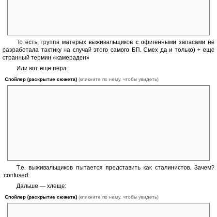
монастырь себя подводить? Посидели бы пока на тушняке, а там
видно будет. У нас одних консервов месяцев на шесть.
«
То есть, группа матерых выживальщиков с офигенными запасами не
разработала тактику на случай этого самого БП. Смех да и только) + еще
странный термин «камераден»
Или вот еще перл:
Спойлер (раскрытие сюжета)
(кликните по нему, чтобы увидеть)
» Со стены смотрел взглядом пророка Вождь. Для людей,
воспитанных на разоблачительных передачках девяностых, он был
монстром, пожиравшим младенцев на завтрак. Но для тех, кто
собрался в комнате, как и для шестидесяти процентов россиян, он
был тем, кто построил великую державу и спас ее от уничтожения
«просвещенным Западом».
- Просрали мы ваше наследство, Иосиф Виссарионович, —
сказал Владимир генералиссимусу, — Просрали. «
Т.е. выживальщиков пытается представить как сталинистов. Зачем?
:confused:
Дальше — хлеще:
Спойлер (раскрытие сюжета)
(кликните по нему, чтобы увидеть)
»- С тобой, Ариец.