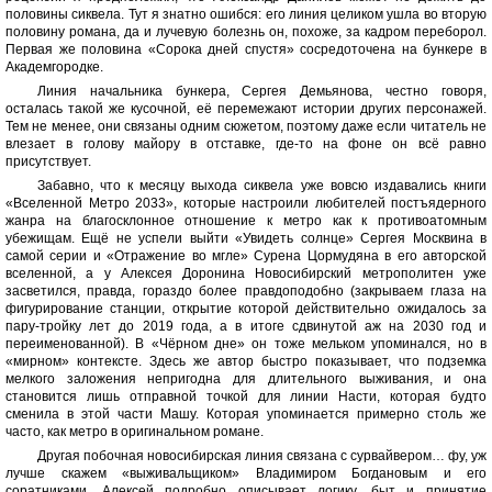
половины сиквела. Тут я знатно ошибся: его линия целиком ушла во вторую
половину романа, да и лучевую болезнь он, похоже, за кадром переборол.
Первая же половина «Сорока дней спустя» сосредоточена на бункере в
Академгородке.
Линия начальника бункера, Сергея Демьянова, честно говоря,
осталась такой же кусочной, её перемежают истории других персонажей.
Тем не менее, они связаны одним сюжетом, поэтому даже если читатель не
влезает в голову майору в отставке, где-то на фоне он всё равно
присутствует.
Забавно, что к месяцу выхода сиквела уже вовсю издавались книги
«Вселенной Метро 2033», которые настроили любителей постъядерного
жанра на благосклонное отношение к метро как к противоатомным
убежищам. Ещё не успели выйти «Увидеть солнце» Сергея Москвина в
самой серии и «Отражение во мгле» Сурена Цормудяна в его авторской
вселенной, а у Алексея Доронина Новосибирский метрополитен уже
засветился, правда, гораздо более правдоподобно (закрываем глаза на
фигурирование станции, открытие которой действительно ожидалось за
пару-тройку лет до 2019 года, а в итоге сдвинутой аж на 2030 год и
переименованной). В «Чёрном дне» он тоже мельком упоминался, но в
«мирном» контексте. Здесь же автор быстро показывает, что подземка
мелкого заложения непригодна для длительного выживания, и она
становится лишь отправной точкой для линии Насти, которая будто
сменила в этой части Машу. Которая упоминается примерно столь же
часто, как метро в оригинальном романе.
Другая побочная новосибирская линия связана с сурвайвером… фу, уж
лучше скажем «выживальщиком» Владимиром Богдановым и его
соратниками. Алексей подробно описывает логику, быт и принятие