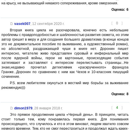
на крысу, не вызывающий никакого сопереживания, кроме омерзения.
Оценка:
6
[
0
]
vasek007
,
12 сентября 2020 г.
Вторая книга цикла не разочаровала, конечно есть небольшие
проблемы с правдоподобностью и шаблонностью развития сюжета, но этим
автор грешит в меру и для создания большего драматизма (в конце концов
это не документальное пособие по выживанию, а художественный роман),
но абсолютной, раздражающей чуши в книге нет. Доронин пишет
интересно, читателю живо представлен суровый и инфернальный мир
после ядерной войны, герои не картонные, происходящие события
затягивают и заставляют с интересом перелистывать страницы...Не
знаю,недавно прочитал детективчик «раскрученного» француза
Гранже...Доронин по сравнению с ним как Чехов и 10-классник пишущий
сочинение.
P.S. всем любителям окунуться в жесткий мир борьбы за выживание
рекомендую)))
Оценка:
8
[
4
]
dimon1979
,
28 января 2018 г.
Это прямое продолжение цикла «Черный день». В принципе, читать
стоит только тем, кому понравилась первая книга. Для понимания
происходящего, что случилось и кто в этом виноват, людям хватило совсем
немного времени. Тем, кто не смог перестроиться и продолжал ждать каких-