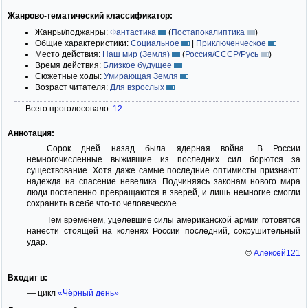
Жанрово-тематический классификатор:
Жанры/поджанры:
Фантастика
(
Постапокалиптика
)
Общие характеристики:
Социальное
|
Приключенческое
Место действия:
Наш мир (Земля)
(
Россия/СССР/Русь
)
Время действия:
Близкое будущее
Сюжетные ходы:
Умирающая Земля
Возраст читателя:
Для взрослых
Всего проголосовало:
12
Аннотация:
Сорок дней назад была ядерная война. В России
немногочисленные выжившие из последних сил борются за
существование. Хотя даже самые последние оптимисты признают:
надежда на спасение невелика. Подчиняясь законам нового мира
люди постепенно превращаются в зверей, и лишь немногие смогли
сохранить в себе что-то человеческое.
Тем временем, уцелевшие силы американской армии готовятся
нанести стоящей на коленях России последний, сокрушительный
удар.
©
Алексей121
Входит в:
— цикл
«Чёрный день»