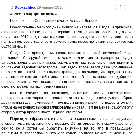
[
2
]
Dobkachleo
,
29 января 2026 г.
«Вместо лиц противогазы»
Рецензия на «Сорок дней спустя» Алексея Доронина
Продолжение «Чёрного дня» вышло на излёте 2010 года. В принципе,
относительно вскоре после первого тома. Однако если отдельные
описания 2019 года там выглядят ныне складом анахронизмов, то в
написанном всего год спустя романе таких несоответствий становится как
будто меньше.
С одной стороны, начинаешь привыкать к этой вселенной с её
реалиями. С другой же, с каждым годом автор наверняка будет
актуализировать детали мира, размышляя над тем, как он мог прийти к
описанной ядерной катастрофе. Так, здесь встречается даже упоминание
проблем на нашей юго-западной границе, и очевидно, что продиктованы
они политическими событиями тех лет. В остальном же действия
разворачиваются уже после ядерной войны, а сценарии выживания мы, к
счастью, можем только предсказывать.
Как и следует из названия, основная часть повествования
разворачивается через неполных полтора месяца после ударов. Срок,
достаточный для поминовения почившей цивилизации, но недостаточный,
чтобы на её руинах выкристаллизовалась новая. Тем не менее, работу в эту
сторону автор проделывает. Вернее, его герои.
Первое, что бросилось в глаза, — это слегка изменившаяся структура
второго тома по сравнению с первым. Об интермедиях я скажу отдельно,
сейчас же я хотел бы обратить внимание на то, что в предыдущей
рецензии я предположил, что Александр Данилов может не дожить до