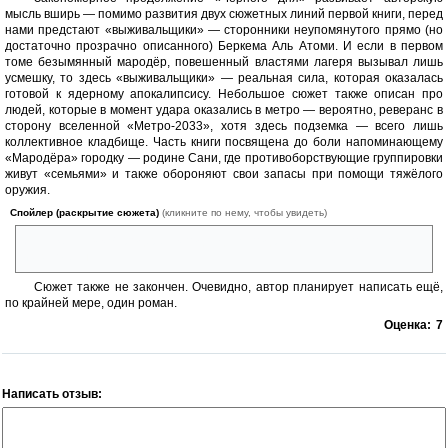
мысль вширь — помимо развития двух сюжетных линий первой книги, перед
нами предстают «выживальщики» — сторонники неупомянутого прямо (но
достаточно прозрачно описанного) Беркема Аль Атоми. И если в первом
томе безымянный мародёр, повешенный властями лагеря вызывал лишь
усмешку, то здесь «выживальщики» — реальная сила, которая оказалась
готовой к ядерному апокалипсису. Небольшое сюжет также описан про
людей, которые в момент удара оказались в метро — вероятно, реверанс в
сторону вселенной «Метро-2033», хотя здесь подземка — всего лишь
коллективное кладбище. Часть книги посвящена до боли напоминающему
«Мародёра» городку — родине Сани, где противоборствующие группировки
живут «семьями» и также обороняют свои запасы при помощи тяжёлого
оружия.
Спойлер (раскрытие сюжета)
(кликните по нему, чтобы увидеть)
И также как в «Мародёре» «подпадают под раздачу» «супостатов»
из-за океана
Сюжет также не закончен. Очевидно, автор планирует написать ещё,
по крайней мере, один роман.
Оценка:
7
Написать отзыв: