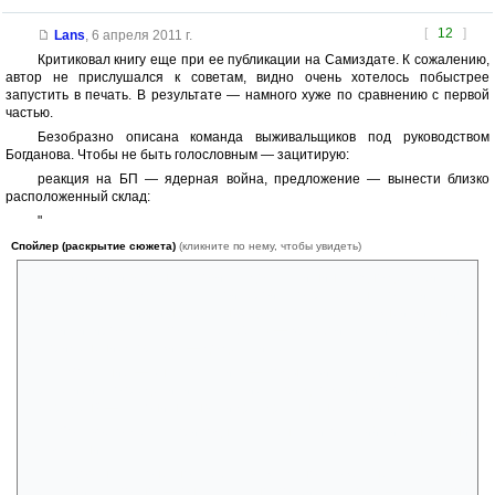
[
12
]
Lans
,
6 апреля 2011 г.
Критиковал книгу еще при ее публикации на Самиздате. К сожалению,
автор не прислушался к советам, видно очень хотелось побыстрее
запустить в печать. В результате — намного хуже по сравнению с первой
частью.
Безобразно описана команда выживальщиков под руководством
Богданова. Чтобы не быть голословным — зацитирую:
реакция на БП — ядерная война, предложение — вынести близко
расположенный склад:
"
Спойлер (раскрытие сюжета)
(кликните по нему, чтобы увидеть)
Все притихли, и в комнате повисла долгая тишина. Одно дело бить
себя кулаком в грудь, мол, я такой герой, что круче меня тока яйца, и
совсем другое — идти на реальное дело, которое в прежней жизни
классифицировалось по статье 162 УК — «разбой». Если группой лиц
и с применением оружия — до десяти лет.
- Молчание — знак согласия, — подытожил Владимир. — Ну, со
стратегией определились. Какие предложения по тактике,
камераден? — так они называли друг друга на немецкий манер.
Со своего места приподнялся Леня Никольский, их штатный
автомеханик.
- Вован, я, конечно, тебя уважаю, но может не так резко?
Жратвы и так полно, — он тщательно подбирал слова, — Зачем под