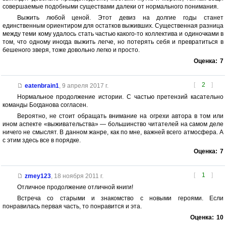
совершаемые подобными существами далеки от нормального понимания.
Выжить любой ценой. Этот девиз на долгие годы станет
единственным ориентиром для остатков выживших. Существенная разница
между теми кому удалось стать частью какого-то коллектива и одиночками в
том, что одному иногда выжить легче, но потерять себя и превратиться в
бешеного зверя, тоже довольно легко и просто.
Оценка:
7
[
2
]
eatenbrain1
,
9 апреля 2017 г.
Нормальное продолжение истории. С частью претензий касательно
команды Богданова согласен.
Вероятно, не стоит обращать внимание на огрехи автора в том или
ином аспекте «выживательства» — большинство читателей на самом деле
ничего не смыслят. В данном жанре, как по мне, важней всего атмосфера. А
с этим здесь все в порядке.
Оценка:
7
[
1
]
zmey123
,
18 ноября 2011 г.
Отличное продолжение отличной книги!
Встреча со старыми и знакомство с новыми героями. Если
понравилась первая часть, то понравится и эта.
Оценка:
10