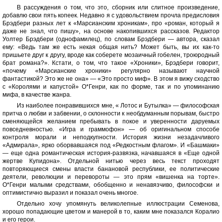
В рассуждения о том, что это, сборник или слитное произведение,
добавлю свои пять копеек. Недавно я с удовольствием прочла предисловия
Брэдбери разных лет к «Марсианским хроникам», про «роман, который я
даже не знал, что пишу», на основе накопившихся рассказов. Редактор
Уолтер Брэдбери (однофамилец), по словам Брэдбери — автора, сказал
ему: «Ведь там же есть некая общая нить? Может быть, вы их как-то
пришьете друг к другу, вроде как соберете мозаичный гобелен, троюродный
брат романа?». Кстати, о том, что такое «Хроники», Брэдбери говорит,
«почему «Марсианские хроники» регулярно называют научной
фантастикой? Это же не она» — «Это просто миф». В этом я вижу сходство
с «Королями и капустой» О*Генри, как по форме, так и по упоминанию
мифа, в качестве жанра.
Из наиболее понравившихся мне, « Лотос и Бутылка» — философская
притча о любви и забвении, о склонности к необдуманным порывам, быстро
сменяющейся желанием пребывать в покое и уверенности даруемых
повседневностью. «Игра и граммофон» — об оригинальном способе
контроля морали и неподкупности. История жизни незадачливого
«Адмирала», ярко оборвавшаяся под «Редкостным флагом». И «Башмаки»
— еще одна романтическая история-развязка, начавшаяся в «Еще одной
жертве Купидона». Отдельной нитью через весь текст проходят
повторяющиеся смены власти банановой республики, ее политические
деятели, революции и перевороты — это прям «вишенка на торте».
О*Генри малыми средствами, обобщенно и ненавязчиво, философски и
оптимистично выразил и показал очень многое.
Отдельно хочу упомянуть великолепные иллюстрации Семенова,
хорошо попадающие цветом и манерой в то, каким мне показался Коралио
и его герои.