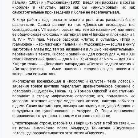
пальма» (1903) и «Художники» (1903). Введя эти рассказы в состав
«Королей и капусты», автор как бы «аннулировал» их как
самостоятельные произведения и более не перепечатывал.
В ходе работы над повестью место и роль этих рассказов были
различными. Самый ранний из них «Денежная лихорадка» (не
совпадающий с VII главой повести под тем же названием) дал книге
ее общую сюжетную схему и материал для «Присказки плотника» и I,
III, IV и XVII глав. Четыре рассказа: «Лотос и бутылка», «Игра и
граммофон», «Трилистник и пальма» и «Художники» — вошли в книгу
как готовые главы под тем же названием и лишь с незначительными
переменами в тексте. «Лотос и репейник» дал основу для V, XII и XIII
глав; «Редкостный флаг» — для VIII и IX; «Rouge et Noir» — для XV и
XVI; три главы — «Денежная лихорадка», «Остатки кодекса чести» и
«Витаграфоскоп» — были написаны специально для повести и
завершили ее «монтаж».
Многократно возникающая в «Королях и капусте» тема лотоса и
забвения тревог шутливо перелагает древнегреческое сказание о
лотофагах («Одиссея», Песнь IX). У Гомера Одиссей и его спутники
попадают в страну мифических лотофагов; кто, поддавшись их
уговорам, отведает «сладко-медвяного» лотоса, навсегда забывает
о доме. Своих американцев, покинувших родину и ведущих бродяжье
полудремотное существование в Анчурии, О. Генри иронически
приравнивает к путешественникам в стране лотофагов.
Стихотворные строки, которые О. Генри цитирует в той же связи, —
из поэмы английского поэта Альфреда Теннисона «Вкусившие
лотос», где разрабатывается этот мотив «Одиссеи».