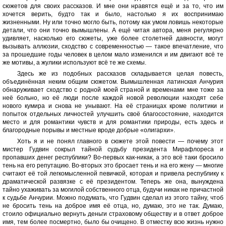
сюжетов для своих рассказов. И мне они нравятся ещё и за то, что им
хочется верить, будто так и было, настолько я их воспринимаю
жизненными. Ну или точно могло быть, потому как умом ловишь некоторые
детали, что они точно вымышлены. А ещё читая автора, меня регулярно
удивляет, насколько его сюжеты, уже более столетней давности, могут
вызывать аллюзии, сходство с современностью — такое впечатление, что
за прошедшие годы человек в целом мало изменился и им двигают всё те
же мотивы, а жулики используют всё те же схемы.
Здесь же из подобных рассказов складывается целая повесть,
объединённая неким общим сюжетом. Вымышленная латинская Анчурия
обнаруживает сходство с родной моей страной и временами мне тоже за
неё больно, но её люди после каждой новой революции находят себе
нового кумира и снова не унывают. На её страницах кроме политики и
попыток отдельных личностей улучшить своё благосостояние, находится
место и для романтики чувств и для романтики природы, есть здесь и
благородные порывы и местные вроде добрые «олигархи».
Хоть я и не понял главного в сюжете этой повести — почему этот
мистер Гудвин сокрыл тайной судьбу президента Мирафлореса и
пропавших денег республики? Во-первых как-никак, а это всё таки бросило
тень на его репутацию. Во-вторых это бросает тень и на его жену — многие
считают её той легкомысленной певичкой, которая и привела республику к
драматической развязке с её президентом. Теперь же она, вынуждена
тайно ухаживать за могилой собственного отца, будучи никак не причастной
к судьбе Анчурии. Можно подумать, что Гудвин сделал из этого тайну, чтоб
не бросить тень на доброе имя её отца, но, думаю, это не так. Думаю,
стоило официально вернуть деньги страховому обществу и в ответ доброе
имя, тем более посмертно, было бы очищено. В отместку всю жизнь нужно