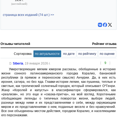
1959 г.
(английский)
страница всех изданий (74 шт.) >>
Отзывы читателей
Рейтинг отзыва
Сортировка:
по актуальности
по дате
по рейтингу
по оценке
[
9
]
Siberia
,
19 января 2026 г.
Умиротворяющие мягким юмором рассказы, обобщенные в историю
жизни сонного латиноамериканского городка Коралио, банановой
республики (в прямом и переносном смысле) Анчурии. Да, в них есть
ирония, сатира, но без яда. Главки-истории легкие, как пушинка, теплые и
светлые, как тропический солнечный городок, который описывает О*Генри.
Жанр «Королей и капусты» в классификаторе сформировался, как
«реализм», но это еще и «сказка-притча», на мой взгляд. Коротенькие
обобщающие легенды о типичных поворотах жизни, выборе людей,
разнице между ними и их представлениями о себе, между окружающим
миром и их представлениями о нем, поданные весело и без нравоучений.
Все они объединены местом действия, городком Коралио, и населяющими
его персонажами.