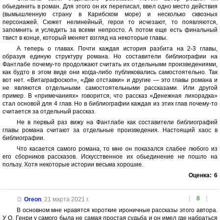
обьединить в роман. Для этого он их переписал, ввел одно место действия
(вымышленную страну в Карибском море) и несколько сквозных
персонажей. Сюжет нелинейный, герои то исчезают, то появляются,
запомнить и уследить за всеми непросто. А потом еще есть финальный
твист в конце, который меняет взгляд на некоторые главы.
А теперь о главах. Почти каждая история разбита на 2-3 главы,
образуя единую структуру романа. Но составители библиографии на
Фантлабе почему-то продолжают считать их отдельными произведениями,
как будто в этом виде они когда-либо публиковались самостоятельно. Так
вот нет. «Витаграфоскоп», «Две отставки» и другие — это главы романа и
не являются отдельными самостоятельными рассказами. Или другой
пример. В «примечаниях» говорится, что рассказ «Денежная лихорадка»
стал основой для 4 глав. Но в библиографии каждая из этих глав почему-то
считается за отдельный рассказ.
Не в первый раз вижу на Фантлабе как составители библиографий
главы романа считают за отдельные произведения. Настоящий хаос в
библиографии.
Что касается самого романа, то мне он показался слабее любого из
его сборников рассказов. Искусственное их обьединение не пошло на
пользу. Хотя некоторые истории весьма хорошие.
Оценка:
6
[
8
]
Oreon
,
21 марта 2021 г.
В основном мне нравятся короткие ироничные рассказы этого автора.
У О. Генри у самого была не самая простая судьба и он имел где набраться