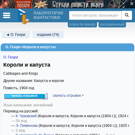
ЛАБОРАТОРИЯ
ФАНТАСТИКИ
поиск по жанру
расширенный
◄ О. Генри
издания (74)
О. Генри «Короли и капуста»
О. Генри
Короли и капуста
Cabbages and Kings
Другие названия: Капуста и короли
Повесть,
1904
год
скачать отрывок >
читать отрывок
Язык написания: английский
Перевод на русский:
—
К. Чуковский
(Короли и капуста; Короли и капуста (1904 г.))
; 1924 г.
— 54 изд.
—
Э. Пименова
(Короли и капуста; Короли и капуста (1904 г.))
; 1925 г.
— 2 изд.