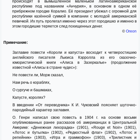
происходят в вымышленной маленькой латиноамериканской
республике под названием «Анчурия», в основном в одном её
прибрежном городке Коралио. Её президент убежал с огромной для
республики казённой суммой в компании с молодой американской
певичкой. Их путь пролегал именно через этот городишко и именно в
этом городишке теряется след похищенных денег.
©
Oreon
Примечание:
Заглавие повести «Короли и капуста» восходит к четверостишию
английского писателя Льюиса Кэрролла из его сказочно-
юмористической книги «Алиса в Зазеркалье» (продолжение
известной «Алисы в стране чудес»):
Не повести ли, Морж сказал,
Нам речь о кораблях,
О сургуче и башмаках,
Капусте, королях?
В введении «От переводчика» К И. Чуковский поясняет шуточно-
пародийный характер заглавия.
О. Генри написал свою повесть в 1904 г. на основе восьми
опубликованных ранее рассказов об американцах в Центральной
Америке: «Денежная лихорадка» (1901), «Rouge et Noir» (1901),
«Лотос и бутылка» (1902), «Редкостный флаг» (1902), «Лотос и
репейник» (1903), «Игра и граммофон» (1903), «Трилистник и