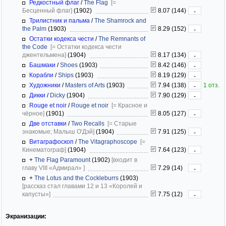
Редкостный флаг
/
The Flag
[=
Бесценный флаг]
(1902)
8.07 (144)
-
Трилистник и пальма
/
The Shamrock and
the Palm
(1903)
8.29 (152)
-
Остатки кодекса чести
/
The Remnants of
the Code
[= Остатки кодекса чести
джентельмена]
(1904)
8.17 (134)
-
Башмаки
/
Shoes
(1903)
8.42 (146)
-
Корабли
/
Ships
(1903)
8.19 (129)
-
Художники
/
Masters of Arts
(1903)
7.94 (138)
1 отз.
-
Дикки
/
Dicky
(1904)
7.90 (129)
-
Rouge et noir
/
Rouge et noir
[= Красное и
чёрное]
(1901)
8.05 (127)
-
Две отставки
/
Two Recalls
[= Старые
знакомые; Малыш О'Дэй]
(1904)
7.91 (125)
-
Витаграфоскоп
/
The Vitagraphoscope
[=
Кинематограф]
(1904)
7.64 (123)
-
+
The Flag Paramount
(1902)
[входит в
главу VIII «Адмирал» ]
7.29 (14)
-
+
The Lotus and the Cockleburrs
(1903)
[рассказ стал главами 12 и 13 «Королей и
капусты»]
7.75 (12)
-
Экранизации: