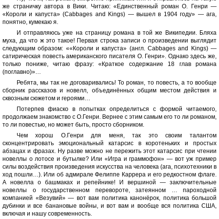
же страничку автора в Вики. Читаю: «Единственный роман О. Генри —
«Короли и капуста» (Cabbages and Kings) — вышел в 1904 году» — ага,
понятно, кумекаю я.
И отправляюсь уже на страницу романа в той же Википедии. Бляха
муха, да что ж это такое! Первая строка записи о произведении выглядит
следующим образом: ««Короли и капуста» (англ. Cabbages and Kings) —
сатирическая повесть американского писателя О. Генри». Однако здесь же,
только пониже, читаю фразу: «Краткое содержание 18 глав романа
(поглавно)»…
Ребята, мы так не договаривались! То роман, то повесть, а то вообще
сборник рассказов и новелл, объединённых общим местом действия и
сквозным сюжетом и героями…
Потерпев фиаско в попытках определиться с формой читаемого,
продолжаем знакомство с О.Генри. Вернее с этим самым его то ли романом,
то ли повестью, но может быть, просто сборником.
Чем хорош О.Генри для меня, так это своим талантом
сконцентрировать эмоциональный катарсис в коротеньких и простых
абзацах и фразах. Ну разве можно не пережить этот катарсис при чтении
новеллы о лотосе и бутылке? Или «Игра и граммофон» — вот уж пример
силы воздействия произведения искусства на человека (ага, психотехники в
ход пошли…). Или об адмирале Фелиппе Каррера и его редкостном флаге.
А новелла о башмаках и репейнике! И вершиной — заключительные
новеллы о государственном перевороте, затеянном … пароходной
компанией «Везувий» — вот вам политика канонёрок, политика большой
дубинки и все банановые войны, и вот вам и вообще вся политика США,
включая и нашу современность.