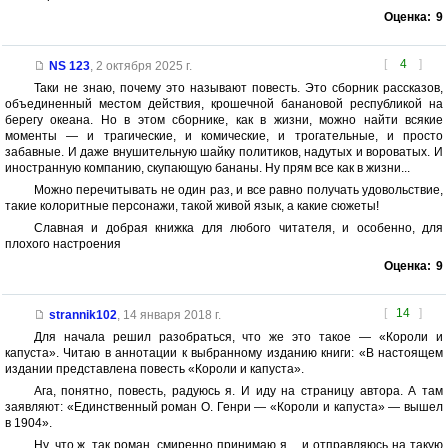
Оценка:
9
[
4
]
NS 123
,
2 октября 2025 г.
Таки не знаю, почему это называют повесть. Это сборник рассказов,
объединенный местом действия, крошечной банановой республикой на
берегу океана. Но в этом сборнике, как в жизни, можно найти всякие
моменты — и трагические, и комические, и трогательные, и просто
забавные. И даже внушительную шайку политиков, надутых и вороватых. И
иностранную компанию, скупающую бананы. Ну прям все как в жизни...
Можно перечитывать не один раз, и все равно получать удовольствие,
такие колоритные персонажи, такой живой язык, а какие сюжеты!
Славная и добрая книжка для любого читателя, и особенно, для
плохого настроения
Оценка:
9
[
14
]
strannik102
,
14 января 2018 г.
Для начала решил разобраться, что же это такое — «Короли и
капуста». Читаю в аннотации к выбранному изданию книги: «В настоящем
издании представлена повесть «Короли и капуста».
Ага, понятно, повесть, радуюсь я. И иду на страницу автора. А там
заявляют: «Единственный роман О. Генри — «Короли и капуста» — вышел
в 1904».
Ну, что ж, так роман, смиренно принимаю я… и отправляюсь на такую