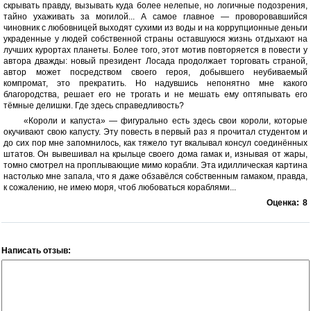
скрывать правду, вызывать куда более нелепые, но логичные подозрения,
тайно ухаживать за могилой... А самое главное — проворовавшийся
чиновник с любовницей выходят сухими из воды и на коррупционные деньги
украденные у людей собственной страны оставшуюся жизнь отдыхают на
лучших курортах планеты. Более того, этот мотив повторяется в повести у
автора дважды: новый президент Лосада продолжает торговать страной,
автор может посредством своего героя, добывшего неубиваемый
компромат, это прекратить. Но надувшись непонятно мне какого
благородства, решает его не трогать и не мешать ему оптяпывать его
тёмные делишки. Где здесь справедливость?
«Короли и капуста» — фигурально есть здесь свои короли, которые
окучивают свою капусту. Эту повесть в первый раз я прочитал студентом и
до сих пор мне запомнилось, как тяжело тут вкалывал консул соединённых
штатов. Он вывешивал на крыльце своего дома гамак и, изнывая от жары,
томно смотрел на проплывающие мимо корабли. Эта идиллическая картина
настолько мне запала, что я даже обзавёлся собственным гамаком, правда,
к сожалению, не имею моря, чтоб любоваться кораблями...
Оценка:
8
Написать отзыв: