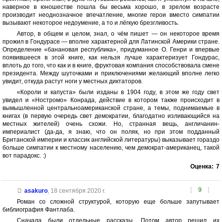
наверное в юношестве пошла бы весьма хорошо, в зрелом возрасте
производит неоднозначное впечатление, многие герои вместо симпатии
вызывают некоторое недоумение, а то и лёгкую брезгливость.
Автор, в общем и целом, знал, о чём пишет — он некоторое время
прожил в Гондурасе — вполне характерной для Латинской Америки стране.
Определение «банановая республика», придуманное О. Генри и впервые
появившееся в этой книге, как нельзя лучше характеризует Гондурас,
вплоть до того, что как и в книге, фруктовая компания способствовала смене
президента. Между шуточками и приключениями желающий вполне легко
увидит, откуда растут ноги у местных диктаторов.
«Короли и капуста» были изданы в 1904 году, в этом же году свет
увидел и «Ностромо» Конрада, действие в котором также происходит в
вымышленной центральноамериканской стране, а темы, поднимаемые в
книгах (в первую очередь свет демократии, благодатно изливающийся на
местных жителей) очень схожи. Но, странная вещь, англичанин-
империалист (да-да, я знаю, что он поляк, но при этом подданный
Британской империи и классик английской литературы) выказывает гораздо
больше симпатии к местному населению, чем демократ-американец, такой
вот парадокс. :)
Оценка:
7
[
9
]
asakuro
,
18 сентября 2020 г.
Роман со сложной структурой, которую еще больше запутывает
библиография Фантлаба.
Сначала были отдельные рассказы. Потом автор решил их