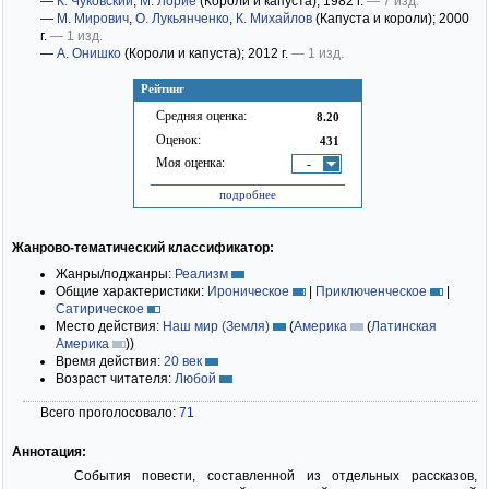
—
К. Чуковский
,
М. Лорие
(Короли и капуста)
; 1982 г.
— 7 изд.
—
М. Мирович
,
О. Лукьянченко
,
К. Михайлов
(Капуста и короли)
; 2000
г.
— 1 изд.
—
А. Онишко
(Короли и капуста)
; 2012 г.
— 1 изд.
Рейтинг
Средняя оценка:
8.20
Оценок:
431
Моя оценка:
-
подробнее
Жанрово-тематический классификатор:
Жанры/поджанры:
Реализм
Общие характеристики:
Ироническое
|
Приключенческое
|
Сатирическое
Место действия:
Наш мир (Земля)
(
Америка
(
Латинская
Америка
)
)
Время действия:
20 век
Возраст читателя:
Любой
Всего проголосовало:
71
Аннотация:
События повести, составленной из отдельных рассказов,