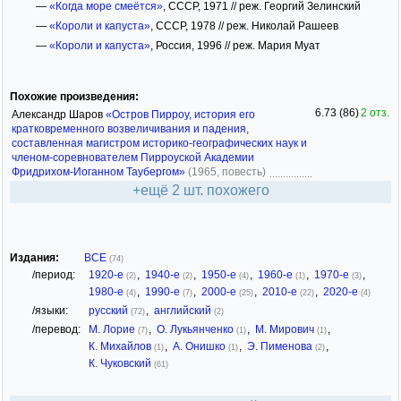
—
«Когда море смеётся»
, СССР, 1971 // реж. Георгий Зелинский
—
«Короли и капуста»
, СССР, 1978 // реж. Николай Рашеев
—
«Короли и капуста»
, Россия, 1996 // реж. Мария Муат
Похожие произведения:
6.73 (86)
2 отз.
Александр Шаров
«Остров Пирроу, история его
кратковременного возвеличивания и падения,
составленная магистром историко-географических наук и
членом-соревнователем Пирроуской Академии
Фридрихом-Иоганном Таубергом»
(1965, повесть)
+ещё 2 шт. похожего
Издания:
ВСЕ
(74)
/период:
1920-е
,
1940-е
,
1950-е
,
1960-е
,
1970-е
,
(2)
(2)
(4)
(1)
(3)
1980-е
,
1990-е
,
2000-е
,
2010-е
,
2020-е
(4)
(7)
(25)
(22)
(4)
/языки:
русский
,
английский
(72)
(2)
/перевод:
М. Лорие
,
О. Лукьянченко
,
М. Мирович
,
(7)
(1)
(1)
К. Михайлов
,
А. Онишко
,
Э. Пименова
,
(1)
(1)
(2)
К. Чуковский
(61)