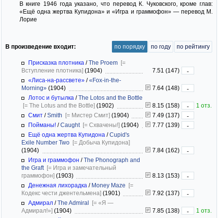
В книге 1946 года указано, что перевод К. Чуковского, кроме глав:
«Ещё одна жертва Купидона» и «Игра и граммофон» — перевод М.
Лорие
В произведение входит:
по порядку
по году
по рейтингу
Присказка плотника
/
The Proem
[=
Вступление плотника]
(1904)
7.51 (147)
-
«Лиса-на-рассвете»
/
«Fox-in-the-
Morning»
(1904)
7.64 (148)
-
Лотос и бутылка
/
The Lotos and the Bottle
[= The Lotus and the Bottle]
(1902)
8.15 (158)
1 отз.
-
Смит
/
Smith
[= Мистер Смит]
(1904)
7.49 (137)
-
Пойманы!
/
Caught
[= Схвачены!]
(1904)
7.77 (139)
-
Ещё одна жертва Купидона
/
Cupid's
Exile Number Two
[= Добыча Купидона]
(1904)
7.84 (162)
-
Игра и граммофон
/
The Phonograph and
the Graft
[= Игра и замечательный
граммофон]
(1903)
8.13 (153)
-
Денежная лихорадка
/
Money Maze
[=
Кодекс чести джентельмена]
(1901)
7.92 (137)
-
Адмирал
/
The Admiral
[= «Я —
Адмирал!»]
(1904)
7.85 (138)
1 отз.
-