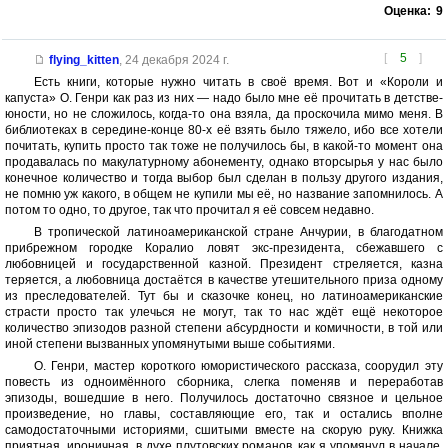
Оценка:
9
[
5
]
flying_kitten
,
24 декабря 2024 г.
Есть книги, которые нужно читать в своё время. Вот и «Короли и
капуста» О. Генри как раз из них — надо было мне её прочитать в детстве-
юности, но не сложилось, когда-то она взяла, да проскочила мимо меня. В
библиотеках в середине-конце 80-х её взять было тяжело, ибо все хотели
почитать, купить просто так тоже не получилось бы, в какой-то момент она
продавалась по макулатурному абонементу, однако вторсырья у нас было
конечное количество и тогда выбор был сделан в пользу другого издания,
не помню уж какого, в общем не купили мы её, но название запомнилось. А
потом то одно, то другое, так что прочитал я её совсем недавно.
В тропической латиноамериканской стране Анчурии, в благодатном
прибрежном городке Коралио ловят экс-президента, сбежавшего с
любовницей и государственной казной. Президент стреляется, казна
теряется, а любовница достаётся в качестве утешительного приза одному
из преследователей. Тут бы и сказочке конец, но латиноамериканские
страсти просто так улечься не могут, так то нас ждёт ещё некоторое
количество эпизодов разной степени абсурдности и комичности, в той или
иной степени вызванных упомянутыми выше событиями.
О. Генри, мастер короткого юмористического рассказа, соорудил эту
повесть из одноимённого сборника, слегка поменяв и переработав
эпизоды, вошедшие в него. Получилось достаточно связное и цельное
произведение, но главы, составляющие его, так и остались вполне
самодостаточными историями, сшитыми вместе на скорую руку. Книжка
приятная, ироничная, в духе плутовских романов, как я упомянул в начале,