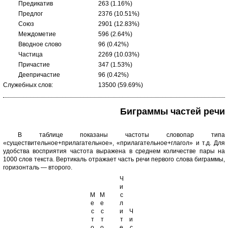
Предикатив
263 (1.16%)
Предлог
2376 (10.51%)
Союз
2901 (12.83%)
Междометие
596 (2.64%)
Вводное слово
96 (0.42%)
Частица
2269 (10.03%)
Причастие
347 (1.53%)
Деепричастие
96 (0.42%)
Служебных слов:
13500 (59.69%)
Биграммы частей речи
В таблице показаны частоты словопар типа
«существительное+прилагательное», «прилагательное+глагол» и т.д. Для
удобства восприятия частота выражена в среднем количестве пары на
1000 слов текста. Вертикаль отражает часть речи первого слова биграммы,
горизонталь — второго.
Ч
и
М
М
с
е
е
л
с
с
и
Ч
т
т
т
и
о
о
е
с