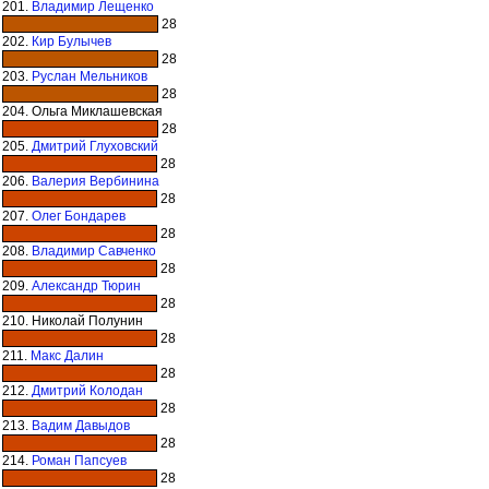
201.
Владимир Лещенко
28
202.
Кир Булычев
28
203.
Руслан Мельников
28
204. Ольга Миклашевская
28
205.
Дмитрий Глуховский
28
206.
Валерия Вербинина
28
207.
Олег Бондарев
28
208.
Владимир Савченко
28
209.
Александр Тюрин
28
210. Николай Полунин
28
211.
Макс Далин
28
212.
Дмитрий Колодан
28
213.
Вадим Давыдов
28
214.
Роман Папсуев
28