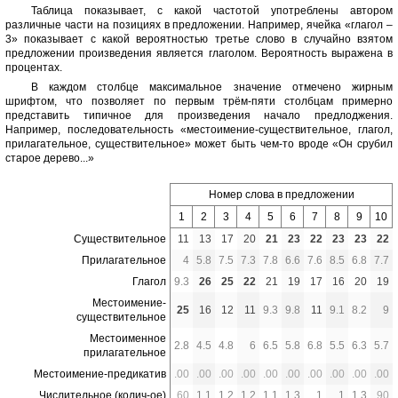
Таблица показывает, с какой частотой употреблены автором
различные части на позициях в предложении. Например, ячейка «глагол –
3» показывает с какой вероятностью третье слово в случайно взятом
предложении произведения является глаголом. Вероятность выражена в
процентах.
В каждом столбце максимальное значение отмечено жирным
шрифтом, что позволяет по первым трём-пяти столбцам примерно
представить типичное для произведения начало предлоджения.
Например, последовательность «местоимение-существительное, глагол,
прилагательное, существительное» может быть чем-то вроде «Он срубил
старое дерево...»
Номер слова в предложении
1
2
3
4
5
6
7
8
9
10
Существительное
11
13
17
20
21
23
22
23
23
22
Прилагательное
4
5.8
7.5
7.3
7.8
6.6
7.6
8.5
6.8
7.7
Глагол
9.3
26
25
22
21
19
17
16
20
19
Местоимение-
25
16
12
11
9.3
9.8
11
9.1
8.2
9
существительное
Местоименное
2.8
4.5
4.8
6
6.5
5.8
6.8
5.5
6.3
5.7
прилагательное
Местоимение-предикатив
.00
.00
.00
.00
.00
.00
.00
.00
.00
.00
Числительное (колич-ое)
.60
1.1
1.2
1.2
1.1
1.3
1
1
1.3
.90