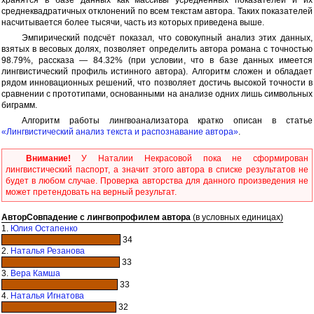
среднеквадратичных отклонений по всем текстам автора. Таких показателей
насчитывается более тысячи, часть из которых приведена выше.
Эмпирический подсчёт показал, что совокупный анализ этих данных,
взятых в весовых долях, позволяет определить автора романа с точностью
98.79%, рассказа — 84.32% (при условии, что в базе данных имеется
лингвистический профиль истинного автора). Алгоритм сложен и обладает
рядом инновационных решений, что позволяет достичь высокой точности в
сравнении с прототипами, основанными на анализе одних лишь символьных
биграмм.
Алгоритм работы лингвоанализатора кратко описан в статье
«Лингвистический анализ текста и распознавание автора»
.
Внимание!
У Наталии Некрасовой пока не сформирован
лингвистический паспорт, а значит этого автора в списке результатов не
будет в любом случае. Проверка авторства для данного произведения не
может претендовать на верный результат.
Автор
Совпадение с лингвопрофилем автора
(в условных единицах)
1.
Юлия Остапенко
34
2.
Наталья Резанова
33
3.
Вера Камша
33
4.
Наталья Игнатова
32