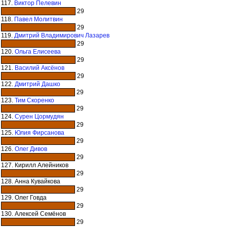
117.
Виктор Пелевин
29
118.
Павел Молитвин
29
119.
Дмитрий Владимирович Лазарев
29
120.
Ольга Елисеева
29
121.
Василий Аксёнов
29
122.
Дмитрий Дашко
29
123.
Тим Скоренко
29
124.
Сурен Цормудян
29
125.
Юлия Фирсанова
29
126.
Олег Дивов
29
127. Кирилл Алейников
29
128. Анна Кувайкова
29
129. Олег Говда
29
130. Алексей Семёнов
29