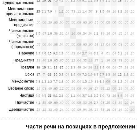
12
10
51
7.5
4.7
.00
1.2
.00
9.1
1.2
6.8
7.4
1.1
.65
18
.85
.40
существительное
Местоименное
25
5.1
7.9
4
1.2
.00
.73
.12
1.4
.57
3
3.5
.49
.16
3.2
.69
.20
прилагательное
Местоимение-
.00
.00
.20
.00
.00
.00
.00
.00
.00
.00
.00
.00
.00
.00
.00
.00
.00
предикатив
Числительное
3.5
.97
1.8
.36
.32
.04
.16
.00
.24
.04
1.1
.89
.16
.04
.65
.04
.04
(колич-ое)
Числительное
.65
.00
.04
.08
.04
.00
.00
.00
.00
.00
.08
.24
.04
.00
.08
.00
.00
(порядковое)
Наречие
3.7
4.6
15
9.2
1.3
.00
.93
.04
2.7
.49
3.2
4
.61
.04
5.1
.61
.20
Предикатив
.89
.40
1.8
.65
.65
.00
.12
.04
.32
.16
.77
1
.20
.08
.73
.00
.04
Предлог
38
10
3.1
12
15
.00
1.3
.40
.24
.08
.12
1.4
.00
.04
.57
.93
.08
Союз
17
7
23
20
5.8
.04
1.4
.00
7.2
1.9
6.7
5.7
1.5
.16
12
1.2
.20
Междометие
5.3
1.2
1.3
7.7
1.8
.00
.20
.04
1.5
.16
.81
1.4
.08
.08
1.2
.04
.08
Вводное слово
.16
.08
.40
.85
.12
.00
.04
.00
.44
.08
.24
.65
.12
.00
.24
.04
.00
Частица
9.5
4.5
33
8.1
2.3
.00
1.1
.04
3.7
1.3
5.5
7.6
.73
.20
8.4
.97
.08
Причастие
4.1
.85
.69
.69
.40
.00
.00
.00
.53
.08
2.4
.93
.20
.04
.49
.20
.04
Деепричастие
.24
.12
.32
.40
.24
.00
.00
.00
.04
.08
.77
.73
.16
.04
.36
.00
.00
Части речи на позициях в предложении