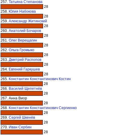
257.
Татьяна Степанова
28
258.
Юлия Набокова
28
259.
Александр Житинский
28
260.
Анатолий Бочаров
28
261.
Олег Верещагин
28
262.
Ольга Громыко
28
263.
Дмитрий Распопов
28
264.
Евгений Гаркушев
28
265.
Константин Константинович Костин
28
266.
Василий Щепетнёв
28
267. Анна Виор
28
268.
Константин Константинович Сергиенко
28
269.
Сергей Шкенёв
28
270.
Иван Сербин
28