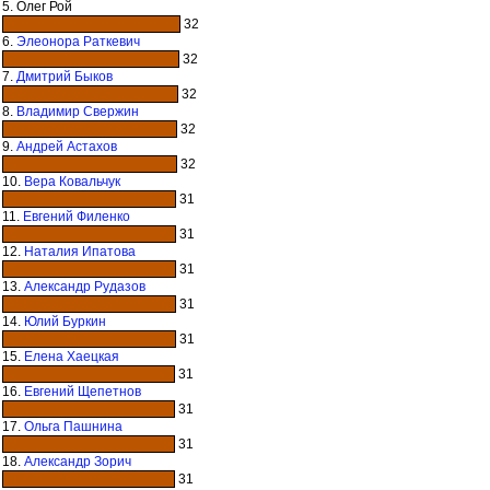
5. Олег Рой
32
6.
Элеонора Раткевич
32
7.
Дмитрий Быков
32
8.
Владимир Свержин
32
9.
Андрей Астахов
32
10.
Вера Ковальчук
31
11.
Евгений Филенко
31
12.
Наталия Ипатова
31
13.
Александр Рудазов
31
14.
Юлий Буркин
31
15.
Елена Хаецкая
31
16.
Евгений Щепетнов
31
17.
Ольга Пашнина
31
18.
Александр Зорич
31