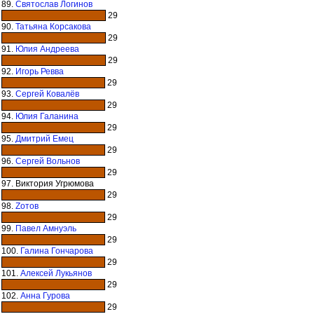
89.
Святослав Логинов
29
90.
Татьяна Корсакова
29
91.
Юлия Андреева
29
92.
Игорь Ревва
29
93.
Сергей Ковалёв
29
94.
Юлия Галанина
29
95.
Дмитрий Емец
29
96.
Сергей Вольнов
29
97. Виктория Угрюмова
29
98.
Zотов
29
99.
Павел Амнуэль
29
100.
Галина Гончарова
29
101.
Алексей Лукьянов
29
102.
Анна Гурова
29