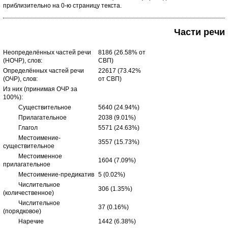
приблизительно на 0-ю страницу текста.
Части речи
Неопределённых частей речи
8186 (26.58% от
(НОЧР), слов:
СВП)
Определённых частей речи
22617 (73.42%
(ОЧР), слов:
от СВП)
Из них (принимая ОЧР за
100%):
Существительное
5640 (24.94%)
Прилагательное
2038 (9.01%)
Глагол
5571 (24.63%)
Местоимение-
3557 (15.73%)
существительное
Местоименное
1604 (7.09%)
прилагательное
Местоимение-предикатив
5 (0.02%)
Числительное
306 (1.35%)
(количественное)
Числительное
37 (0.16%)
(порядковое)
Наречие
1442 (6.38%)