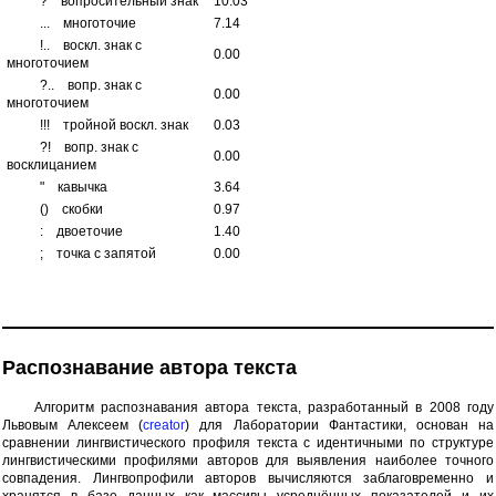
?
вопросительный знак
10.03
...
многоточие
7.14
!..
воскл. знак с
0.00
многоточием
?..
вопр. знак с
0.00
многоточием
!!!
тройной воскл. знак
0.03
?!
вопр. знак с
0.00
восклицанием
"
кавычка
3.64
()
скобки
0.97
:
двоеточие
1.40
;
точка с запятой
0.00
Распознавание автора текста
Алгоритм распознавания автора текста, разработанный в 2008 году
Львовым Алексеем (
creator
) для Лаборатории Фантастики, основан на
сравнении лингвистического профиля текста с идентичными по структуре
лингвистическими профилями авторов для выявления наиболее точного
совпадения. Лингвопрофили авторов вычисляются заблаговременно и
хранятся в базе данных как массивы усреднённых показателей и их