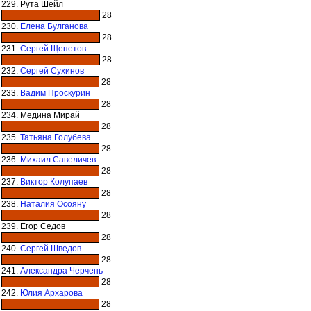
229. Рута Шейл
28
230.
Елена Булганова
28
231.
Сергей Щепетов
28
232.
Сергей Сухинов
28
233.
Вадим Проскурин
28
234. Медина Мирай
28
235.
Татьяна Голубева
28
236.
Михаил Савеличев
28
237.
Виктор Колупаев
28
238.
Наталия Осояну
28
239. Егор Седов
28
240.
Сергей Шведов
28
241.
Александра Черчень
28
242.
Юлия Архарова
28