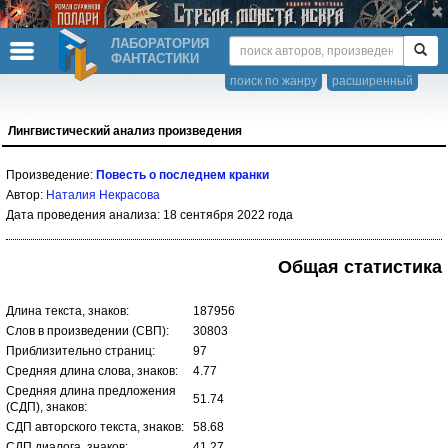
ЛАБОРАТОРИЯ
ФАНТАСТИКИ
поиск по жанру
расширенный
Лингвистический анализ произведения
Произведение:
Повесть о последнем кранки
Автор:
Наталия Некрасова
Дата проведения анализа: 18 сентября 2022 года
Общая статистика
Длина текста, знаков:
187956
Слов в произведении (СВП):
30803
Приблизительно страниц:
97
Средняя длина слова, знаков:
4.77
Средняя длина предложения
51.74
(СДП), знаков:
СДП авторского текста, знаков:
58.68
СДП диалога, знаков:
41.27