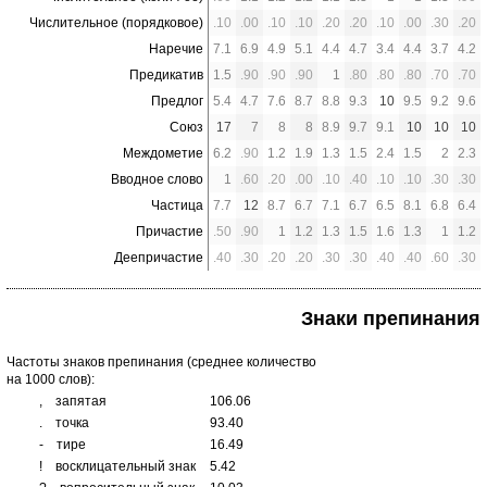
Числительное (порядковое)
.10
.00
.10
.10
.20
.20
.10
.00
.30
.20
Наречие
7.1
6.9
4.9
5.1
4.4
4.7
3.4
4.4
3.7
4.2
Предикатив
1.5
.90
.90
.90
1
.80
.80
.80
.70
.70
Предлог
5.4
4.7
7.6
8.7
8.8
9.3
10
9.5
9.2
9.6
Союз
17
7
8
8
8.9
9.7
9.1
10
10
10
Междометие
6.2
.90
1.2
1.9
1.3
1.5
2.4
1.5
2
2.3
Вводное слово
1
.60
.20
.00
.10
.40
.10
.10
.30
.30
Частица
7.7
12
8.7
6.7
7.1
6.7
6.5
8.1
6.8
6.4
Причастие
.50
.90
1
1.2
1.3
1.5
1.6
1.3
1
1.2
Деепричастие
.40
.30
.20
.20
.30
.30
.40
.40
.60
.30
Знаки препинания
Частоты знаков препинания (среднее количество
на 1000 слов):
,
запятая
106.06
.
точка
93.40
-
тире
16.49
!
восклицательный знак
5.42