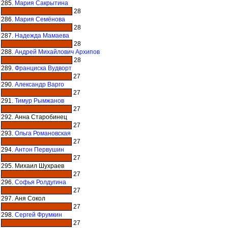
285.
Мария Сакрытина
28
286.
Мария Семёнова
28
287.
Надежда Мамаева
28
288.
Андрей Михайлович Архипов
28
289.
Франциска Вудворт
27
290.
Александр Варго
27
291.
Тимур Рымжанов
27
292. Анна Старобинец
27
293.
Ольга Романовская
27
294.
Антон Первушин
27
295. Михаил Шухраев
27
296.
Софья Ролдугина
27
297. Аня Сокол
27
298.
Сергей Фрумкин
27