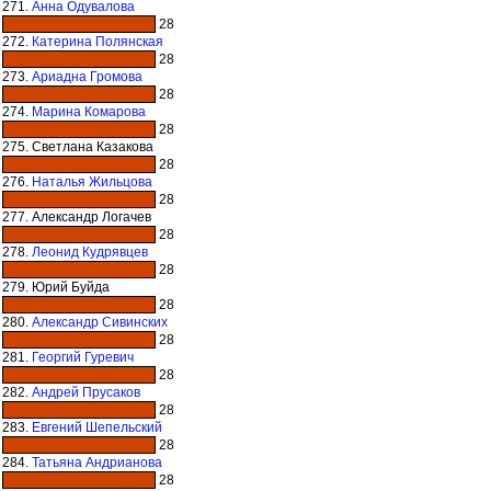
271.
Анна Одувалова
28
272.
Катерина Полянская
28
273.
Ариадна Громова
28
274.
Марина Комарова
28
275. Светлана Казакова
28
276.
Наталья Жильцова
28
277. Александр Логачев
28
278.
Леонид Кудрявцев
28
279. Юрий Буйда
28
280.
Александр Сивинских
28
281.
Георгий Гуревич
28
282.
Андрей Прусаков
28
283.
Евгений Шепельский
28
284.
Татьяна Андрианова
28