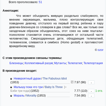
Всего проголосовало:
51
Аннотация:
Что может объединить живущих раздельно слабоумного, по
мнению окружающих, мальчика, плохо контролирующую свое
поведение девочку, отсталого на первый взгляд ребенка и пару
девочек-близнецов со словарем в два слова? Все же, как только они
загадочным образом объединились, этот союз на ниве гештальт-
психологии становится очень отличающимся от остальной части
человечества. Сверходаренные дети, обладающие телепатией,
телекинезом, сливаются в симбиоз (Homo gestalt) и противостоят
враждебному миру.
©
ozor
С этим произведением связаны термины:
Близнецы
;
Коллективный разум
;
Мутанты
;
Телепатия
;
Телепортация
В произведение входит:
Невероятный дурак
/
The Fabulous Idiot
(1953)
7.97 (96)
-
Малышу пока что три
/
Baby Is Three
[=
Бэби три года]
(1952)
7.77 (110)
1 отз.
-
Мораль
/
Morality
(1953)
7.54 (90)
-