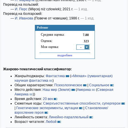
—
П. Марккула
(Enemmän kuin ihminen)
; 1988 г.
— 1 изд.
Перевод на польский:
—
И. Перс
(Więcej niż człowiek)
; 2021 г.
— 1 изд.
Перевод на болгарский:
—
И. Иванова
(Повече от човешки)
; 1986 г.
— 1 изд.
Рейтинг
Средняя оценка:
7.88
Оценок:
323
Моя оценка:
-
подробнее
Жанрово-тематический классификатор:
Жанры/поджанры:
Фантастика
(
«Мягкая» (гуманитарная)
научная фантастика
)
Общие характеристики:
Психологическое
|
Социальное
Место действия:
Наш мир (Земля)
(
Америка
(
Северная
Америка
)
)
Время действия:
20 век
Сюжетные ходы:
Сверхъестественные способности, супергерои
|
Генетические эксперименты, мутации
|
Становление/
взросление героя
Линейность сюжета:
Линейно-параллельный
Возраст читателя:
Любой