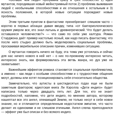
«Больше чем люди» програмна сразу в трех плоскостях 1) идея
мутантов, породившая новый мейнстримный поток 2) проблема выживания
людей с необычными способностями и их отношения к остальным и 3)
ясность положения, в которой новые ситуации порождают новые
проблемы.
Этим третьим пунктом в фантастике пренебрегают слишком часто –
коротко в первых абзацах давая вводку, типа «от бактериологического
оружия умерли все, кто знал латынь и древнегреческий. Что будет делать
оставшееся человечество?» — что само по себе уже халтура. Роман
Старджона даёт пример настолько ясный, как надо писать фантастику, что
после него стыдно должно быть моделировать социальные проблемы,
проскакивая верибильное описание причин, изменивших ситуацию.
О мутантах говорить ничего не буду, эта тема уже устоялась и сейчас
для нас ничего нового в ней нет – о них по-прежнему интересно читать,
интересно знать, как формировалась эта ветвь жанра, но дух уже не
захватывает.
Важнейшим эффектом романа становится социальная проблематика,
а именно – как люди с особыми способностями и с трудностями общения
могут, должны или хотят позиционировать себя относительно общества.
Замечательно, что аутисты в шестидесятых годах еще не были
заметным фактором; идиотская книга Ли Кэролла «Дети индиго» будет
написана только через двадцать пять лет. Для тех, кто не знает
подробностей, напомню, что дети индиго, по мнению автора, которому
нашептал все это ангел, опекающий Землю, не только несут в себе новое
знание, но и отличаются определенным недостатком эмпатии, что часто
делает их одинокими и не слишком этичными. Ангел слегка припозднился
— эффект уже был описан и без всякого индиго.