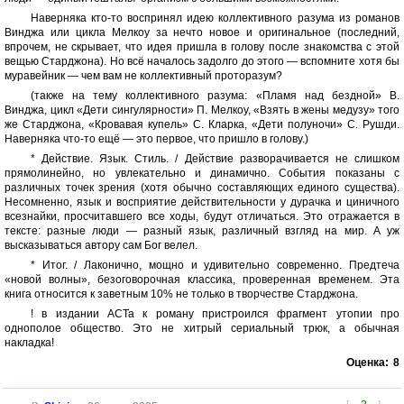
Наверняка кто-то воспринял идею коллективного разума из романов
Винджа или цикла Мелкоу за нечто новое и оригинальное (последний,
впрочем, не скрывает, что идея пришла в голову после знакомства с этой
вещью Старджона). Но всё началось задолго до этого — вспомните хотя бы
муравейник — чем вам не коллективный проторазум?
(также на тему коллективного разума: «Пламя над бездной» В.
Винджа, цикл «Дети сингулярности» П. Мелкоу, «Взять в жены медузу» того
же Старджона, «Кровавая купель» С. Кларка, «Дети полуночи» С. Рушди.
Наверняка что-то ещё — это первое, что пришло в голову.)
* Действие. Язык. Стиль. / Действие разворачивается не слишком
прямолинейно, но увлекательно и динамично. События показаны с
различных точек зрения (хотя обычно составляющих единого существа).
Несомненно, язык и восприятие действительности у дурачка и циничного
всезнайки, просчитавшего все ходы, будут отличаться. Это отражается в
тексте: разные люди — разный язык, различный взгляд на мир. А уж
высказываться автору сам Бог велел.
* Итог. / Лаконично, мощно и удивительно современно. Предтеча
«новой волны», безоговорочная классика, проверенная временем. Эта
книга относится к заветным 10% не только в творчестве Старджона.
! в издании АСТа к роману пристроился фрагмент утопии про
однополое общество. Это не хитрый сериальный трюк, а обычная
накладка!
Оценка:
8