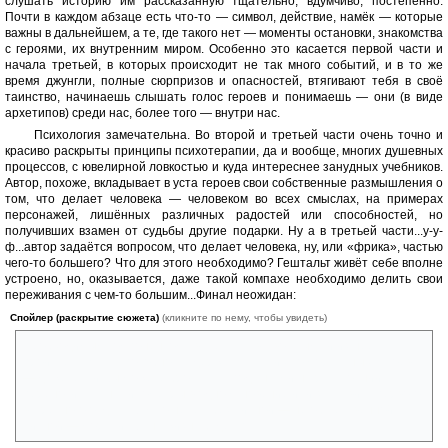
слушать историю им рассказанную тщательно, вдумчиво, постепенно.
Почти в каждом абзаце есть что-то — символ, действие, намёк — которые
важны в дальнейшем, а те, где такого нет — моменты остановки, знакомства
с героями, их внутренним миром. Особенно это касается первой части и
начала третьей, в которых происходит не так много событий, и в то же
время джунгли, полные сюрпризов и опасностей, втягивают тебя в своё
таинство, начинаешь слышать голос героев и понимаешь — они (в виде
архетипов) среди нас, более того — внутри нас.
Психология замечательна. Во второй и третьей части очень точно и
красиво раскрыты принципы психотерапии, да и вообще, многих душевных
процессов, с ювелирной ловкостью и куда интереснее занудных учебников.
Автор, похоже, вкладывает в уста героев свои собственные размышления о
том, что делает человека — человеком во всех смыслах, на примерах
персонажей, лишённых различных радостей или способностей, но
получивших взамен от судьбы другие подарки. Ну а в третьей части...у-у-
ф...автор задаётся вопросом, что делает человека, ну, или «фрика», частью
чего-то большего? Что для этого необходимо? Гештальт живёт себе вполне
устроено, но, оказывается, даже такой компахе необходимо делить свои
переживания с чем-то большим...Финал неожидан:
Спойлер (раскрытие сюжета)
(кликните по нему, чтобы увидеть)
Необходимым компонентом является чувство стыда и из неё
проистекающая способность держаться каких-то моральных устоев
— даже, если Вы можете бросаться подушками на расстоянии,
переноситься на километры в одно мгновение или заставить первого
встречного отдать Вам кошелёк, без личной — не общественной, а
личной — морали, Ваша жизнь будет пуста.