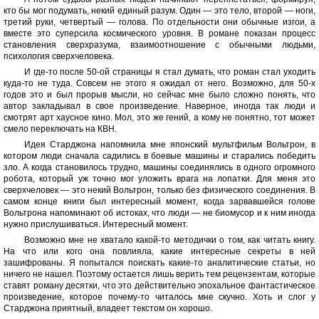
кто бы мог подумать, некий единый разум. Один — это тело, второй — ноги,
третий руки, четвертый — голова. По отдельности они обычные изгои, а
вместе это суперсила космического уровня. В романе показан процесс
становления сверхразума, взаимоотношение с обычными людьми,
психология сверхчеловека.
И где-то после 50-ой страницы я стал думать, что роман стал уходить
куда-то не туда. Совсем не этого я ожидал от него. Возможно, для 50-х
годов это и был прорыв мысли, но сейчас мне было сложно понять, что
автор закладывал в свое произведение. Наверное, иногда так люди и
смотрят арт хаусное кино. Мол, это же гений, а кому не понятно, тот может
смело переключать на КВН.
Идея Старджона напомнила мне японский мультфильм Вольтрон, в
котором люди сначала садились в боевые машины и старались победить
зло. А когда становилось трудно, машины соединялись в одного огромного
робота, который уж точно мог уложить врага на лопатки. Для меня это
сверхчеловек — это некий Вольтрон, только без физического соединения. В
самом конце книги был интересный момент, когда зарвавшейся голове
Вольтрона напоминают об истоках, что люди — не биомусор и к ним иногда
нужно прислушиваться. Интересный момент.
Возможно мне не хватало какой-то методички о том, как читать книгу.
На что или кого она повлияла, какие интересные секреты в ней
зашифрованы. Я попытался поискать какие-то аналитические статьи, но
ничего не нашел. Поэтому остается лишь верить тем рецензентам, которые
ставят роману десятки, что это действительно эпохальное фантастическое
произведение, которое почему-то читалось мне скучно. Хоть и слог у
Старджона приятный, владеет текстом он хорошо.