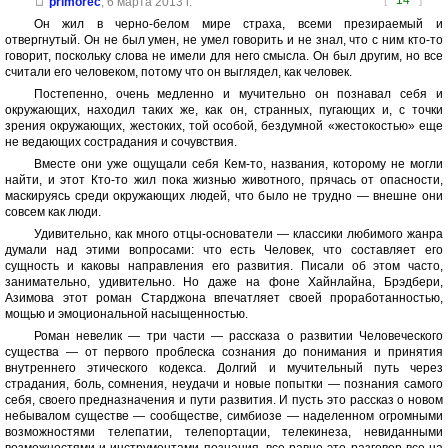
[
14
]
primorec
,
6 марта 2013 г.
Он жил в черно-белом мире страха, всеми презираемый и
отвергнутый. Он не был умен, не умел говорить и не знал, что с ним кто-то
говорит, поскольку слова не имели для него смысла. Он был другим, но все
считали его человеком, потому что он выглядел, как человек.
Постепенно, очень медленно и мучительно он познавал себя и
окружающих, находил таких же, как он, странных, пугающих и, с точки
зрения окружающих, жестоких, той особой, бездумной «жестокостью» еще
не ведающих сострадания и сочувствия.
Вместе они уже ощущали себя Кем-то, названия, которому не могли
найти, и этот Кто-то жил пока жизнью животного, прячась от опасности,
маскируясь среди окружающих людей, что было не трудно — внешне они
совсем как люди.
Удивительно, как много отцы-основатели — классики любимого жанра
думали над этими вопросами: что есть Человек, что составляет его
сущность и каковы направления его развития. Писали об этом часто,
занимательно, удивительно. Но даже на фоне Хайнлайна, Брэдбери,
Азимова этот роман Старджона впечатляет своей проработанностью,
мощью и эмоциональной насыщенностью.
Роман невелик — три части — рассказа о развитии Человеческого
существа — от первого проблеска сознания до понимания и принятия
внутреннего этического кодекса. Долгий и мучительный путь через
страдания, боль, сомнения, неудачи и новые попытки — познания самого
себя, своего предназначения и пути развития. И пусть это рассказ о новом
небывалом существе — сообществе, симбиозе — наделенном огромными
возможностями телепатии, телепортации, телекинеза, невиданными