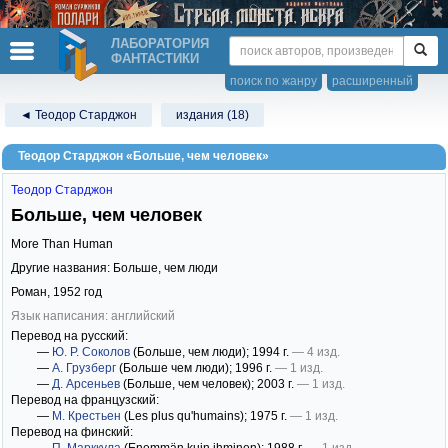
ЛАБОРАТОРИЯ
ФАНТАСТИКИ
поиск по жанру
расширенный
◄ Теодор Старджон
издания (18)
Теодор Старджон «Больше, чем человек»
Теодор Старджон
Больше, чем человек
More Than Human
Другие названия: Больше, чем люди
Роман,
1952
год
Язык написания: английский
Перевод на русский:
—
Ю. Р. Соколов
(Больше, чем люди)
; 1994 г.
— 4 изд.
—
А. Грузберг
(Больше чем люди)
; 1996 г.
— 1 изд.
—
Д. Арсеньев
(Больше, чем человек)
; 2003 г.
— 1 изд.
Перевод на французский:
—
М. Крестьен
(Les plus qu'humains)
; 1975 г.
— 1 изд.
Перевод на финский: