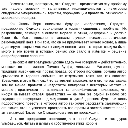
Замечательно, повторюсь, что Старджон предвосхитил эту проблему
уже нашего времени – талантливых индивидуалистов с некоторым
синдромом эмоциональной глухоты, порождающим проблемы этического и
морального порядка.
Как Жюль Верн описывал будущие изобретения, Страджон
предвосхитил будущие социальные и коммуникационные проблемы. Их
разрешение, лежащее в области морали и этики, безупречно и должно
было бы быть внесено в анналы лучших психотерапевтических
рекомендаций века. При том, что он не придумывает ничего нового, а лишь
адаптирует старые максимы к людям нового типа – которых вряд ли было
много в его время и которых сейчас уже стало в избытке – решение
аппробированно заранее.
О высоком литературном уровне здесь уже говорили – действительно,
местами он напоминает Томаса Вулфа, местами – Уитмена; лучшие
традиции американской прозы; правда, со второй половины романа автор
срывается и торопит события, не отделывая текст так, как вначале.
Возможно, в этом был какой-то авторский замысел, но я его не разгадала.
Тем не менее, промахи и недостаток шлифовки в некоторых местах не
мешают; практически не возникает та специфическая неловкость, что
иногда вызывает старая фантастика — не мне же одной знакомо это
смущающее ощущение подглядывания в чужой дневник, будто читаешь
подростковую повесть, в которой автор так хочет рассказать занимающий
его сюжет, что не успевает простроить все фразы и захлебывается порой
энтузиазмом? Так вот, со Старджоном этого не происходит.
И такое прекрасное окончание, что оооо! Сидишь и как дурак
улыбаешься. Читать и думать о собственной этике, короче.