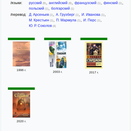
/языки:
русский
,
английский
,
французский
,
финский
,
(6)
(8)
(1)
(1)
польский
,
болгарский
(1)
(1)
/перевод:
Д. Арсеньев
,
А. Грузберг
,
И. Иванова
,
(1)
(1)
(1)
М. Крестьен
,
П. Марккула
,
И. Перс
,
(1)
(1)
(1)
Ю. Р. Соколов
(4)
1996 г.
2003 г.
2017 г.
2020 г.