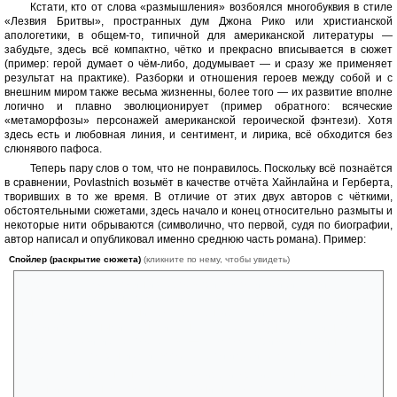
Кстати, кто от слова «размышления» возбоялся многобуквия в стиле
«Лезвия Бритвы», пространных дум Джона Рико или христианской
апологетики, в общем-то, типичной для американской литературы —
забудьте, здесь всё компактно, чётко и прекрасно вписывается в сюжет
(пример: герой думает о чём-либо, додумывает — и сразу же применяет
результат на практике). Разборки и отношения героев между собой и с
внешним миром также весьма жизненны, более того — их развитие вполне
логично и плавно эволюционирует (пример обратного: всяческие
«метаморфозы» персонажей американской героической фэнтези). Хотя
здесь есть и любовная линия, и сентимент, и лирика, всё обходится без
слюнявого пафоса.
Теперь пару слов о том, что не понравилось. Поскольку всё познаётся
в сравнении, Povlastnich возьмёт в качестве отчёта Хайнлайна и Герберта,
творивших в то же время. В отличие от этих двух авторов с чёткими,
обстоятельными сюжетами, здесь начало и конец относительно размыты и
некоторые нити обрываются (символично, что первой, судя по биографии,
автор написал и опубликовал именно среднюю часть романа). Пример:
Спойлер (раскрытие сюжета)
(кликните по нему, чтобы увидеть)
В процессе сюжета один из героев при помощи Бейби строит
антигравитатор, однако Джерри заставляет его забыть об открытии и
выставить себя посмешищем, аргументируя сей поступок перед
собой и остальными членами гештальта тем, что нельзя слишком
ускорять развитие человечества — это может привести к войнам.
Вопрос, что с открытием и, вообще, этой идеей, будет дальше.
Далее, непонятно, есть ли в мире и другие гештальты — книга
заканчивается намёком на то, что они не только есть, но были всегда,