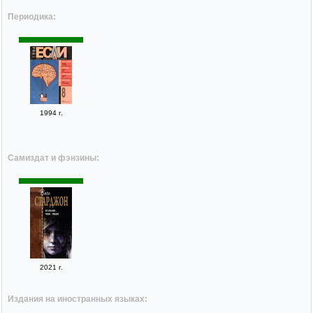
Периодика:
1994 г.
Самиздат и фэнзины:
2021 г.
Издания на иностранных языках: