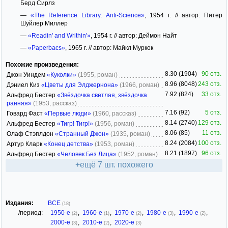
Берд Сирлз
—
«The Reference Library: Anti-Science»
, 1954 г. // автор: Питер
Шуйлер Миллер
—
«Readin' and Writhin'»
, 1954 г. // автор: Деймон Найт
—
«Paperbacs»
, 1965 г. // автор: Майкл Муркок
Похожие произведения:
8.30 (1904)
90 отз.
Джон Уиндем
«Куколки»
(1955, роман)
8.96 (8048)
243 отз.
Дэниел Киз
«Цветы для Элджернона»
(1966, роман)
7.92 (824)
33 отз.
Альфред Бестер
«Звёздочка светлая, звёздочка
ранняя»
(1953, рассказ)
7.16 (92)
5 отз.
Говард Фаст
«Первые люди»
(1960, рассказ)
8.14 (2740)
129 отз.
Альфред Бестер
«Тигр! Тигр!»
(1956, роман)
8.06 (85)
11 отз.
Олаф Стэплдон
«Странный Джон»
(1935, роман)
8.24 (2084)
100 отз.
Артур Кларк
«Конец детства»
(1953, роман)
8.21 (1897)
96 отз.
Альфред Бестер
«Человек Без Лица»
(1952, роман)
+ещё 7 шт. похожего
Издания:
ВСЕ
(18)
/период:
1950-е
,
1960-е
,
1970-е
,
1980-е
,
1990-е
,
(2)
(1)
(2)
(3)
(2)
2000-е
,
2010-е
,
2020-е
(3)
(2)
(3)