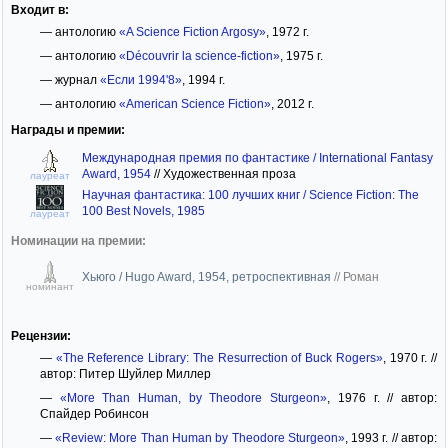
Входит в:
— антологию
«A Science Fiction Argosy»
, 1972 г.
— антологию
«Découvrir la science-fiction»
, 1975 г.
— журнал
«Если 1994'8»
, 1994 г.
— антологию
«American Science Fiction»
, 2012 г.
Награды и премии:
Международная премия по фантастике / International Fantasy
Award, 1954
//
Художественная проза
лауреат
Научная фантастика: 100 лучших книг / Science Fiction: The
100 Best Novels, 1985
лауреат
Номинации на премии:
Хьюго / Hugo Award, 1954, ретроспективная
//
Роман
номинант
Рецензии:
—
«The Reference Library: The Resurrection of Buck Rogers»
, 1970 г. //
автор: Питер Шуйлер Миллер
—
«More Than Human, by Theodore Sturgeon»
, 1976 г. // автор:
Спайдер Робинсон
—
«Review: More Than Human by Theodore Sturgeon»
, 1993 г. // автор: