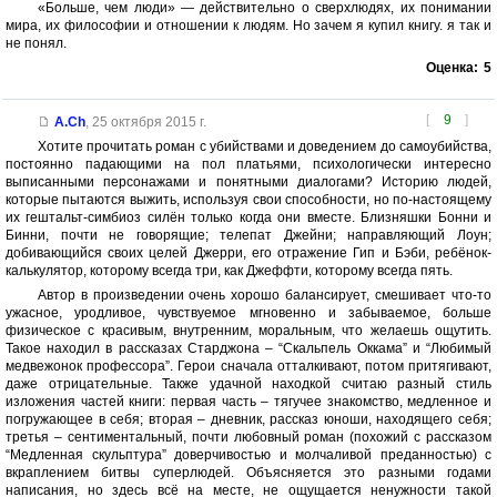
«Больше, чем люди» — действительно о сверхлюдях, их понимании
мира, их философии и отношении к людям. Но зачем я купил книгу. я так и
не понял.
Оценка:
5
[
9
]
A.Ch
,
25 октября 2015 г.
Хотите прочитать роман с убийствами и доведением до самоубийства,
постоянно падающими на пол платьями, психологически интересно
выписанными персонажами и понятными диалогами? Историю людей,
которые пытаются выжить, используя свои способности, но по-настоящему
их гештальт-симбиоз силён только когда они вместе. Близняшки Бонни и
Бинни, почти не говорящие; телепат Джейни; направляющий Лоун;
добивающийся своих целей Джерри, его отражение Гип и Бэби, ребёнок-
калькулятор, которому всегда три, как Джеффти, которому всегда пять.
Автор в произведении очень хорошо балансирует, смешивает что-то
ужасное, уродливое, чувствуемое мгновенно и забываемое, больше
физическое с красивым, внутренним, моральным, что желаешь ощутить.
Такое находил в рассказах Старджона – “Скальпель Оккама” и “Любимый
медвежонок профессора”. Герои сначала отталкивают, потом притягивают,
даже отрицательные. Также удачной находкой считаю разный стиль
изложения частей книги: первая часть – тягучее знакомство, медленное и
погружающее в себя; вторая – дневник, рассказ юноши, находящего себя;
третья – сентиментальный, почти любовный роман (похожий с рассказом
“Медленная скульптура” доверчивостью и молчаливой преданностью) с
вкраплением битвы суперлюдей. Объясняется это разными годами
написания, но здесь всё на месте, не ощущается ненужности такой