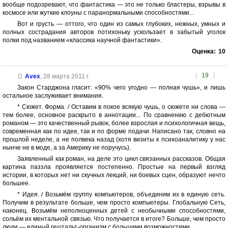
вообще подозревают, что фантастика — это не только бластеры, взрывы в
космосе или жуткие клоуны с паранормальными способностями...
Вот и грусть — оттого, что один из самых глубоких, нежных, умных и
полных сострадания авторов потихоньку ускользает в забытый уголок
полки под названием «классика научной фантастики».
Оценка:
10
[
19
]
Avex
,
28 марта 2011 г.
Закон Старджона гласит: «90% чего угодно — полная чушь», и лишь
остальное заслуживает внимания.
* Сюжет. Форма. / Оставим в покое всякую чушь, о сюжете ни слова —
тем более, основное раскрыто в аннотации... По сравнению с дебютным
романом — это качественный рывок, более взрослая и психологичная вещь,
современная как по идее, так и по форме подачи. Написано так, словно на
прошлой неделе, а не полвека назад (хотя визиты к психоаналитику у нас
нынче не в моде, а за Америку не поручусь).
Заявленный как роман, на деле это цикл связанных рассказов. Общая
картина паззла проявляется постепенно. Простые на первый взгляд
истории, в которых нет ни скучных лекций, ни боевых сцен, образуют нечто
большее.
* Идея. / Возьмём группу компьютеров, объединим их в единую сеть.
Получим в результате больше, чем просто компьютеры. Глобальную Сеть,
наконец. Возьмём неполноценных детей с необычными способностями,
сольём их ментальной связью. Что получается в итоге? Больше, чем просто
люди — единый гештальт-организм с большими возможностями.