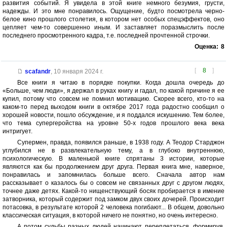
развития событий. Я увидела в этой книге немного безумия, грусти,
надежды. И это мне понравилось. Ощущение, будто посмотрела черно-
белое кино прошлого столетия, в котором нет особых спецэффектов, оно
цепляет чем-то совершенно иным. И заставляет поразмыслить после
последнего просмотренного кадра, т.е. последней прочтенной строчки.
Оценка:
8
[
8
]
scafandr
,
10 января 2024 г.
Все книги я читаю в порядке покупки. Когда дошла очередь до
«Больше, чем люди», я держал в руках книгу и гадал, по какой причине я ее
купил, потому что совсем не помнил мотивацию. Скорее всего, кто-то на
каком-то перед выходом книги в октябре 2017 года радостно сообщил о
хорошей новости, пошло обсуждение, и я поддался искушению. Тем более,
что тема супергеройства на уровне 50-х годов прошлого века века
интригует.
Супермен, правда, появился раньше, в 1938 году. А Теодор Старджон
углубился не в развлекательную тему, а в глубоко внутреннюю,
психологическую. В маленькой книге спрятаны 3 истории, которые
являются как бы продолжением друг друга. Первая книга мне, наверное,
понравилась и запомнилась больше всего. Сначала автор нам
рассказывает о казалось бы о совсем не связанных друг с другом людях,
точнее даже детях. Какой-то нищенствующий босяк пробирается в имение
затворника, который содержит под замком двух своих дочерей. Происходит
потасовка, в результате которой 2 человека погибают... В общем, довольно
классическая ситуация, в которой ничего не понятно, но очень интересно.
А потом судьбы разных людей начинают переплетаться, формируя,