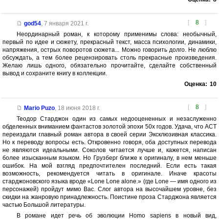
[
8
]
god54
,
7 января 2021 г.
Неординарный роман, к которому применимы слова: необычный,
первый по идее и сюжету, прекрасный текст, масса психологии, динамики,
напряжения, острых поворотов сюжета... Можно говорить долго. Не люблю
обсуждать, а тем более рецензировать столь прекрасные произведения.
Желаю лишь одного, обязательно прочитайте, сделайте собственный
вывод и сохраните книгу в коллекции.
Оценка:
10
[
8
]
Mario Puzo
,
18 июня 2018 г.
Теодор Старджон один из самых недооцененных и незаслуженно
обделенных вниманием фантастов золотой эпохи 50х годов. Удача, что АСТ
переиздали главный роман автора в своей серии Эксклюзивная классика.
Но к переводу вопросы есть. Откровенно говоря, оба доступных перевода
не являются идеальными. Соколов читается лучше и, кажется, написан
более изысканным языком. Но Грузберг ближе к оригиналу, в нем меньше
ошибок. На мой взгляд предпочтителен последний. Если есть такая
возможность, рекомендуется читать в оригинале. Иначе красоты
старджоновского языка вроде «Lone Lone alone.» (где Lone — имя одного из
персонажей) пройдут мимо Вас. Слог автора на высочайшем уровне, без
скидки на жанровую принадлежность. Поистине проза Старджона является
частью Большой литературы.
В романе идет речь об эволюции Homo sapiens в новый вид,