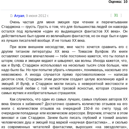
Оценка:
10
[
31
]
Aryan
,
9 июня 2012 г.
Очень частая для меня эмоция при чтении и перечитывании
Старджона — грусть. Грусть о том, что для большинства людей он навсегда
остался под ярлычком «один из выдающихся фантастов ХХ века». Он
действительно был одним из величайших фантастов, но он еще был и один
из лучших писателей вообще. И не только ХХ века.
При всем внешнем несходстве, мне часто хочется сравнить его с
другим титаном литературы ХХ века — Томасом Вулфом. Их книги
оставляют схожее впечатление — тебе постоянно кажется, что ты попал в
шторм, слова и эмоции кидают и швыряют, как волны. Иногда кажется, что,
как и Вулф, Старджон использовал на несколько тысяч слов больше, чем
надо было бы. Но при попытке убрать «лишнее», понимаешь, насколько это
невозможно. А иногда случается прямо противоположное — написав
десяток слов, Старджон этим десятком создает целую вселенную идей и
эмоций. И Вулф, и Старджон могли писать о невероятной жестокости и
невероятной любви с той четкой трезвой ясностью, которая страшнее
самых жутких и изобретательных страшилок.
Как случилось, что один из самых лучших, самых глубоких авторов ХХ
века близок к забвению? Достаточно сравнить количество отзывов на его
книги с количеством отзывов на очередной 150-й по счету труд об
очередном попаданце или космическом агрессоре. Впрочем, отчасти в этом
виноват и сам Старджон. Зачем было писать глубокий и тонкий анализ
человеческих душ и эмоций под маркой «научная фантастика».... и сколько
из современных читателей фантастики, выросших «на звездолетах»,