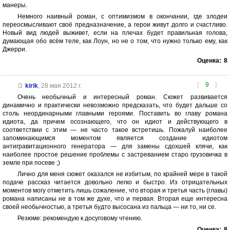
манеры.
Немного наивный роман, с оптимизмом в окончании, где злодеи
переосмысливают своё предназначение, а герои живут долго и счастливо.
Новый вид людей выживет, если на плечах будет правильная голова,
думающая обо всём теле, как Лоун, но не о том, что нужно только ему, как
Джерри.
Оценка:
8
[
9
]
kirik
,
28 мая 2012 г.
Очень необычный и интересный роман. Сюжет развивается
динамично и практически невозможно предсказать, что будет дальше со
столь неординарными главными героями. Поставить во главу романа
идиота, да причем осознающего, что он идиот и действующего в
соответствии с этим — не часто такое встретишь. Пожалуй наиболее
запоминающимся моментом является создание идиотом
антигравитационного генератора — для замены сдохшей клячи, как
наиболее простое решение проблемы с застреванием старо грузовичка в
земле при посеве ;)
Лично для меня сюжет оказался не избитым, по крайней мере в такой
подаче рассказ читается довольно легко и быстро. Из отрицательных
моментов могу отметить лишь сожаление, что вторая и третья часть (главы)
романа написаны не в том же духе, что и первая. Вторая еще интересна
своей необычностью, а третья будто высосана из пальца — ни то, ни се.
Резюме: рекомендую к досуговому чтению.
Оценка:
8