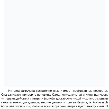
становится «головой» группы (или Гештальта, как подобное
единение называет автор), Малыш — её мозг, и так далее.
Вторая часть происходит в приёмной психотерапевта, к
которому Джерри обращается за помощью, осознав, что в его
прошлом есть некое тёмное пятно, куда он не в силах проникнуть. С
его помощью у него получается снять блок и в процессе раскрыта
дальнейшая история «гештальта», события, произошедшие после
первой части. Джерри осознаёт свои способности, что, однако,
приводит к невъ*бённому росту эго и ещё большему отделению его, а
с ним и компашки, от остального человечества...
В третьей части показан разрыв гештальта и его воссоединение
посредством нового члена, который был кратко представлен в первой
части и в различных намёках появляется во второй — Гипа. Гип
просыпается в состоянии «совсем с бодуна» в тюремной камере, в
нём едва-едва теплится жизнь. Однако за ним приходит незнакомая
девушка (знакомая, впрочем, читателю), которая помогает ему
восстановить силы. Оказывается, хотя вроде бы у Гипа нет
«нечеловеческих» способностей, в нём есть нечто необходимое всей
группе...После драматичных поисков, внешних и внутренних,
гештальт не просто снова вместе — теперь ему открыт путь в
большой мир.
Интрига закручена достаточно лихо и имеет неожиданные повороты.
Она занимает примерно половину. Самая описательная и лиричная часть
— первая, действия и интриги (причём достаточно лихой — хотя о развитии
сюжета можно догадаться, многие детали и финал были для Povlastnich
большим сюрпризом) больше всего в третьей, вторая где-то между ними. О