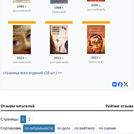
2000 г.
1986 г.
1988 г.
(английский)
(английский)
(финский)
2021 г.
2003 г.
2012 г.
(польский)
(английский)
(английский)
страница всех изданий (18 шт.) >>
Отзывы читателей
Рейтинг отзыва
Страницы:
1
2
Сортировка:
по актуальности
по дате
по рейтингу
по оценке