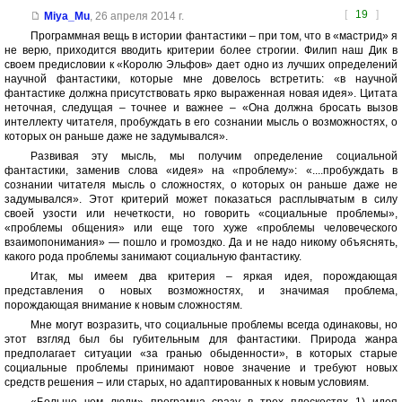
[
19
]
Miya_Mu
,
26 апреля 2014 г.
Программная вещь в истории фантастики – при том, что в «мастрид» я
не верю, приходится вводить критерии более строгии. Филип наш Дик в
своем предисловии к «Королю Эльфов» дает одно из лучших определений
научной фантастики, которые мне довелось встретить: «в научной
фантастике должна присутствовать ярко выраженная новая идея». Цитата
неточная, следущая – точнее и важнее – «Она должна бросать вызов
интеллекту читателя, пробуждать в его сознании мысль о возможностях, о
которых он раньше даже не задумывался».
Развивая эту мысль, мы получим определение социальной
фантастики, заменив слова «идея» на «проблему»: «....пробуждать в
сознании читателя мысль о сложностях, о которых он раньше даже не
задумывался». Этот критерий может показаться расплывчатым в силу
своей узости или нечеткости, но говорить «социальные проблемы»,
«проблемы общения» или еще того хуже «проблемы человеческого
взаимопонимания» — пошло и громоздко. Да и не надо никому объяснять,
какого рода проблемы занимают социальную фантастику.
Итак, мы имеем два критерия – яркая идея, порождающая
представления о новых возможностях, и значимая проблема,
порождающая внимание к новым сложностям.
Мне могут возразить, что социальные проблемы всегда одинаковы, но
этот взгляд был бы губительным для фантастики. Природа жанра
предполагает ситуации «за гранью обыденности», в которых старые
социальные проблемы принимают новое значение и требуют новых
средств решения – или старых, но адаптированных к новым условиям.