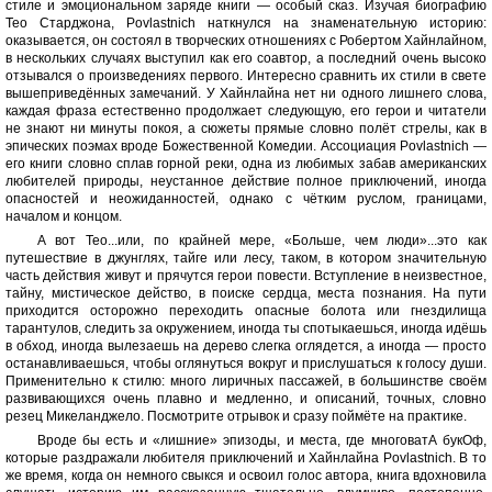
стиле и эмоциональном заряде книги — особый сказ. Изучая биографию
Тео Старджона, Povlastnich наткнулся на знаменательную историю:
оказывается, он состоял в творческих отношениях с Робертом Хайнлайном,
в нескольких случаях выступил как его соавтор, а последний очень высоко
отзывался о произведениях первого. Интересно сравнить их стили в свете
вышеприведённых замечаний. У Хайнлайна нет ни одного лишнего слова,
каждая фраза естественно продолжает следующую, его герои и читатели
не знают ни минуты покоя, а сюжеты прямые словно полёт стрелы, как в
эпических поэмах вроде Божественной Комедии. Ассоциация Povlastnich —
его книги словно сплав горной реки, одна из любимых забав американских
любителей природы, неустанное действие полное приключений, иногда
опасностей и неожиданностей, однако с чётким руслом, границами,
началом и концом.
А вот Тео...или, по крайней мере, «Больше, чем люди»...это как
путешествие в джунглях, тайге или лесу, таком, в котором значительную
часть действия живут и прячутся герои повести. Вступление в неизвестное,
тайну, мистическое действо, в поиске сердца, места познания. На пути
приходится осторожно переходить опасные болота или гнездилища
тарантулов, следить за окружением, иногда ты спотыкаешься, иногда идёшь
в обход, иногда вылезаешь на дерево слегка оглядется, а иногда — просто
останавливаешься, чтобы оглянуться вокруг и прислушаться к голосу души.
Применительно к стилю: много лиричных пассажей, в большинстве своём
развивающихся очень плавно и медленно, и описаний, точных, словно
резец Микеланджело. Посмотрите отрывок и сразу поймёте на практике.
Вроде бы есть и «лишние» эпизоды, и места, где многоватА букОф,
которые раздражали любителя приключений и Хайнлайна Povlastnich. В то
же время, когда он немного свыкся и освоил голос автора, книга вдохновила