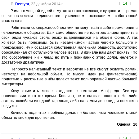
[
14
]
Dentyst
,
22 декабря 2014 г.
Роман с мощной идеей о мутантах-экстрасенсах, в сущности — роман
о человеческом одиночестве усиленном осознанием собственной
инаковости.
Ребятишки со сверхспособностями не могут найти себе применения в
человеческом обществе. Да и само общество не горит желанием принять в
свои ряды чужаков столь резко выделяющихся на общем фоне. А так
хочется быть полезным, быть незаменимой частью чего-то большого и
прекрасного. Ну и создаётся собственная маленькая общность, достаточно
обособленная от остального человечества. В финале нам дают понять, что
это обособление ни к чему, но путь к пониманию этого долог, нелёгок и
достаточно драматичен.
Непросто написанный текст и вероятно не все смогут осилить роман,
несмотря на небольшой объём. Но мысли, идеи (не фантастические)
поднятые и раскрытые в нём делают текст полноправной частью большой
литературы.
Хочу отметить явное сходство с текстами Альфреда Бестера
написанными в то же время. Конечно, не в смысле плагиата. Но либо
авторы «хлебали из одной тарелки», либо на самом деле «идеи носятся в
воздухе».
Вечность поднятых проблем делает «Больше, чем человек» книгой
обязательной для прочтения.
Оценка:
10