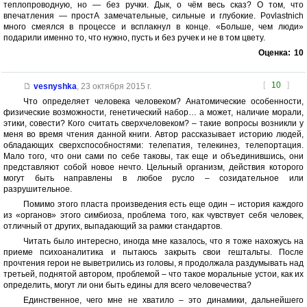
теплопроводную, но — без ручки. Дык, о чём весь сказ? О том, что
впечатления — простА замечательные, сильные и глубокие. Povlastnich
много смеялся в процессе и всплакнул в конце. «Больше, чем люди»
подарили именно то, что нужно, пусть и без ручек и не в том цвету.
Оценка:
10
[
10
]
vesnyshka
,
23 октября 2015 г.
Что определяет человека человеком? Анатомические особенности,
физические возможности, генетический набор… а может, наличие морали,
этики, совести? Кого считать сверхчеловеком? – такие вопросы возникли у
меня во время чтения данной книги. Автор рассказывает историю людей,
обладающих сверхспособностями: телепатия, телекинез, телепортация.
Мало того, что они сами по себе таковы, так еще и объединившись, они
представляют собой новое нечто. Цельный организм, действия которого
могут быть направлены в любое русло – созидательное или
разрушительное.
Помимо этого пласта произведения есть еще один – история каждого
из «органов» этого симбиоза, проблема того, как чувствует себя человек,
отличный от других, выпадающий за рамки стандартов.
Читать было интересно, иногда мне казалось, что я тоже нахожусь на
приеме психоаналитика и пытаюсь закрыть свои гештальты. После
прочтения герои не выветрились из головы, я продолжала раздумывать над
третьей, поднятой автором, проблемой – что такое моральные устои, как их
определить, могут ли они быть едины для всего человечества?
Единственное, чего мне не хватило – это динамики, дальнейшего