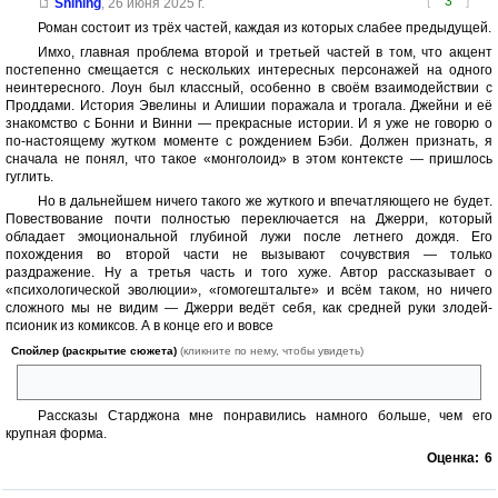
[
3
]
Shining
,
26 июня 2025 г.
Роман состоит из трёх частей, каждая из которых слабее предыдущей.
Имхо, главная проблема второй и третьей частей в том, что акцент
постепенно смещается с нескольких интересных персонажей на одного
неинтересного. Лоун был классный, особенно в своём взаимодействии с
Проддами. История Эвелины и Алишии поражала и трогала. Джейни и её
знакомство с Бонни и Винни — прекрасные истории. И я уже не говорю о
по-настоящему жутком моменте с рождением Бэби. Должен признать, я
сначала не понял, что такое «монголоид» в этом контексте — пришлось
гуглить.
Но в дальнейшем ничего такого же жуткого и впечатляющего не будет.
Повествование почти полностью переключается на Джерри, который
обладает эмоциональной глубиной лужи после летнего дождя. Его
похождения во второй части не вызывают сочувствия — только
раздражение. Ну а третья часть и того хуже. Автор рассказывает о
«психологической эволюции», «гомогештальте» и всём таком, но ничего
сложного мы не видим — Джерри ведёт себя, как средней руки злодей-
псионик из комиксов. А в конце его и вовсе
Спойлер (раскрытие сюжета)
(кликните по нему, чтобы увидеть)
побеждают силой дружбы.
Рассказы Старджона мне понравились намного больше, чем его
крупная форма.
Оценка:
6