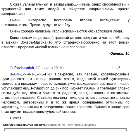
Сюжет увлекательный и захватывающий,тема сверх способностей и
трудностей для таких людей в обществе «нормальном» просто
завораживает.
Очень интересно построена вторая часть,сеанс у
психоаналитика.Привет дедушке Фрейду.
Очень хорошо написаны герои,вспоминаются как настоящие люди.
Книга совсем не детская(странный момент,когда дети читают «Венеру
в мехах» Зохера-Мазоха).То что Старджона,особенно за этот роман
относят к пророкам «новой волны» не голословно.
Оценка:
10
[
10
]
Povlastnich
,
17 августа 2019 г.
З-А-М-Е-Ч-А-Т-Е-Л-Ь-Н-О! Прекрасно, как первые, кроваво-розовые
лучи рассветного солнца ранним летом, когда всей кожей чувствуешь
свежесть и прохладу, приветствующих лучи восходящего светила и плавно
уступающих ему. Povlastnich до сих пор чмокает губами и трепещет словно
ветви дуба под лёгким бризом от радости, силы, нежности и оптимизма
этого произведения. Сначала она шла тяжеловато, как знакомство с новым
человеком, интересным и в то же время совершенно отличным по
характеру, привычкам и воззрениям, почти «врагом». Однако в конце враг
стал другом, подарившим чудесный сюрприз.
Сюжет:
Спойлер (раскрытие сюжета)
(кликните по нему, чтобы увидеть)