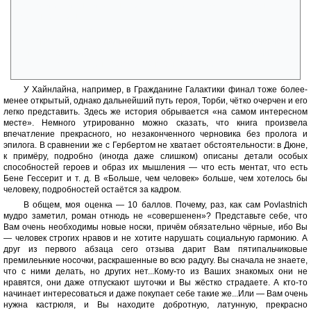
и даже играли значительную роль в судьбе человечества, однако эта
идея не раскрыта.
Не очень ясно, что, всё-таки, герои будут делать дальше. Этот
момент, правда, спорный, потому что его можно причислить к
пунктам, «расширяющим простор для читательской фантазии». Что
ж, пусть. Но хоть один эпизод можно было добавить.
У Хайнлайна, например, в Гражданине Галактики финал тоже более-
менее открытый, однако дальнейший путь героя, Торби, чётко очерчен и его
легко представить. Здесь же история обрывается «на самом интересном
месте». Немного утрированно можно сказать, что книга произвела
впечатление прекрасного, но незаконченного черновика без пролога и
эпилога. В сравнении же с Гербертом не хватает обстоятельности: в Дюне,
к примёру, подробно (иногда даже слишком) описаны детали особых
способностей героев и образ их мышления — что есть ментат, что есть
Бене Гессерит и т. д. В «Больше, чем человек» больше, чем хотелось бы
человеку, подробностей остаётся за кадром.
В общем, моя оценка — 10 баллов. Почему, раз, как сам Povlastnich
мудро заметил, роман отнюдь не «совершенен»? Представьте себе, что
Вам очень необходимы новые носки, причём обязательно чёрные, ибо Вы
— человек строгих нравов и не хотите нарушать социальную гармонию. А
друг из первого абзаца сего отзыва дарит Вам пятипальчиковые
премилеьнкие носочки, раскрашенные во всю радугу. Вы сначала не знаете,
что с ними делать, но других нет...Кому-то из Ваших знакомых они не
нравятся, они даже отпускают шуточки и Вы жёстко страдаете. А кто-то
начинает интересоваться и даже покупает себе такие же...Или — Вам очень
нужна кастрюля, и Вы находите добротную, латунную, прекрасно