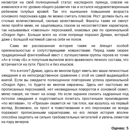
несмотря на свой полноценный статус наследного принца, совсем не
изменился и по уровню общего развития так и остался неудовлетворенным
ребенком голубых кровей. Так что нынешнее повышение возраста
основного персонажа едва ли можно считать плюсом. Рост должен быть не
столько количественный, сколько качественный. Фанаты также не смогут
легко пройти мимо, не зацепившись глазом за несоответствие характеров,
так называемых «сквозных» персонажей, знакомых уже по оригинальной
«Dragon Age». Больше всего на этом поприще поразил Дункан, который
даже с большой натяжкой сам на себя не похож.
Сама же рассказанная история также не блещет особой
оригинальностью и сопутствующими новшествами. Перед нами скорее
традиционный фэнтезийный квест с путешествием группы героев из точки
«А» в точку «Б» и попутным выпилом всего вражеского личного состава, что
встречается на пути. Просто и без изысков.
Что в итоге? Думаю, здесь во многом будут иметь вес ваши личностные
ожидания и их непосредственное сравнение с этой не самой выдающейся
книгой. Если вы ожидаете полноценное повторение успеха оригинальной
«Dragon Age», то будете во многом омрачены. Здесь нет настолько же
прописанных персонажей, нет неожиданных поворотов и основной сюжет,
мягко говоря, не тянет на оскар. Но если заранее снизить задранные под
потолок ожидания и подготовиться почитать простенькое произведение
«по мотивам», то «Призыв» окажется не так плох, как казалось на первый
взгляд. Возможно, он прост в повествовании и его персонажи не всегда
поражают прописанными характерами, но его легкая история вполне
способна зацепить не сильно требовательных читателей и увлечь сюжетом
на пару вечеров.
Оценка:
5