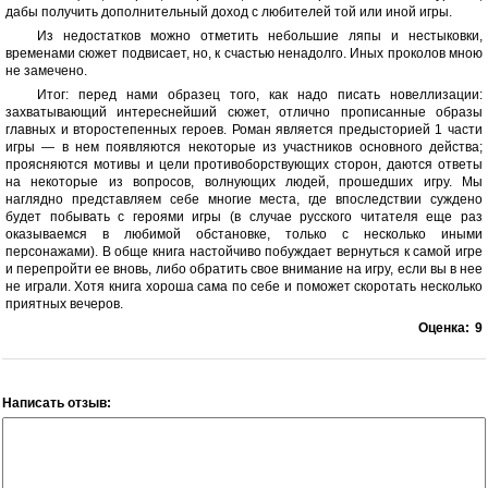
дабы получить дополнительный доход с любителей той или иной игры.
Из недостатков можно отметить небольшие ляпы и нестыковки,
временами сюжет подвисает, но, к счастью ненадолго. Иных проколов мною
не замечено.
Итог: перед нами образец того, как надо писать новеллизации:
захватывающий интереснейший сюжет, отлично прописанные образы
главных и второстепенных героев. Роман является предысторией 1 части
игры — в нем появляются некоторые из участников основного действа;
проясняются мотивы и цели противоборствующих сторон, даются ответы
на некоторые из вопросов, волнующих людей, прошедших игру. Мы
наглядно представляем себе многие места, где впоследствии суждено
будет побывать с героями игры (в случае русского читателя еще раз
оказываемся в любимой обстановке, только с несколько иными
персонажами). В обще книга настойчиво побуждает вернуться к самой игре
и перепройти ее вновь, либо обратить свое внимание на игру, если вы в нее
не играли. Хотя книга хороша сама по себе и поможет скоротать несколько
приятных вечеров.
Оценка:
9
Написать отзыв: