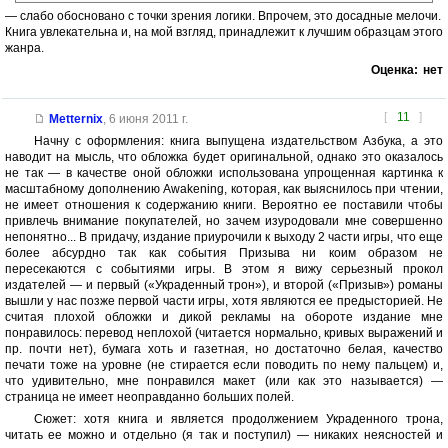
— слабо обосновано с точки зрения логики. Впрочем, это досадные мелочи.
Книга увлекательна и, на мой взгляд, принадлежит к лучшим образцам этого
жанра.
Оценка:
нет
[
11
]
Metternix
,
6 июня 2011 г.
Начну с оформления: книга выпущена издательством Азбука, а это
наводит на мысль, что обложка будет оригинальной, однако это оказалось
не так — в качестве оной обложки использована упрощенная картинка к
масштабному дополнению Awakening, которая, как выяснилось при чтении,
не имеет отношения к содержанию книги. Вероятно ее поставили чтобы
привлечь внимание покупателей, но зачем изуродовали мне совершенно
непонятно... В придачу, издание приурочили к выходу 2 части игры, что еще
более абсурдно так как события Призыва ни коим образом не
пересекаются с событиями игры. В этом я вижу серьезный прокол
издателей — и первый («Украденный трон»), и второй («Призыв») романы
вышли у нас позже первой части игры, хотя являются ее предысторией. Не
считая плохой обложки и дикой рекламы на обороте издание мне
понравилось: перевод неплохой (читается нормально, кривых выражений и
пр. почти нет), бумага хоть и газетная, но достаточно белая, качество
печати тоже на уровне (не стирается если поводить по нему пальцем) и,
что удивительно, мне понравился макет (или как это называется) —
страница не имеет неоправданно больших полей.
Сюжет: хотя книга и является продолжением Украденного трона,
читать ее можно и отдельно (я так и поступил) — никаких неясностей и