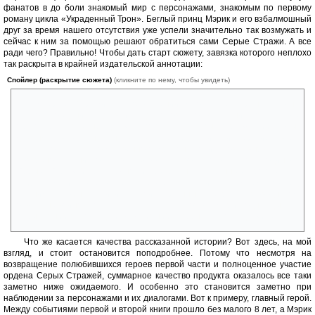
фанатов в до боли знакомый мир с персонажами, знакомым по первому
роману цикла «Украденный Трон». Беглый принц Мэрик и его взбалмошный
друг за время нашего отсутствия уже успели значительно так возмужать и
сейчас к ним за помощью решают обратиться сами Серые Стражи. А все
ради чего? Правильно! Чтобы дать старт сюжету, завязка которого неплохо
так раскрыта в крайней издательской аннотации:
Спойлер (раскрытие сюжета)
(кликните по нему, чтобы увидеть)
«Серые Стражи на протяжении многих лет хранят тайну
местонахождения древних драконов, которая ни при каких
обстоятельствах не должна попасть в лапы порождений тьмы,
давным-давно загнанных в подземелье. Если эти мерзкие твари
сумеют отыскать божественного дракона, они снова вырвутся на
поверхность, уничтожая все живое на своем пути. И когда один из
Серых Стражей бесследно исчезает на Глубинных тропах, его
собратьям ничего не остается, кроме как спуститься под землю вслед
за ним, чтобы защитить свой страшный секрет. Проводником
отважных воинов соглашается стать сам король Мэрик, однажды уже
побывавший в этом аду и умудрившийся вернуться оттуда живым»
Что же касается качества рассказанной истории? Вот здесь, на мой
взгляд, и стоит остановится поподробнее. Потому что несмотря на
возвращение полюбившихся героев первой части и полноценное участие
ордена Серых Стражей, суммарное качество продукта оказалось все таки
заметно ниже ожидаемого. И особенно это становится заметно при
наблюдении за персонажами и их диалогами. Вот к примеру, главный герой.
Между событиями первой и второй книги прошло без малого 8 лет, а Мэрик