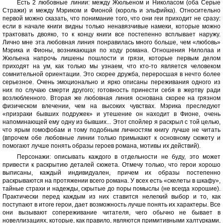
Есть 2 любовные линии: между Жюльеном и Николасом (оба Серые
Стражи) и между Мэриком и Фионой (король и эльфийка). Относительно
первой можно сказать, что понимание того, что они геи приходит не сразу:
если в начале книги видны только ненавязчивые намеки, которые можно
трактовать двояко, то к концу книги все постепенно всплывает наружу.
Лично мне эта любовная линия понравилась много больше, чем «любовь»
Мэрика и Фионы, возникающая по ходу романа. Отношения Нилолаа и
Жюльена напрочь лишены пошлости и грязи, которые первым делом
приходят на ум, как только мы узнаем, что кто-то является человеком
сомнительной ориентации. Это скорее дружба, переросшая в нечто более
серьезное. Очень эмоционально и ярко описаны переживания одного из
них по случаю смерти другого; готовность принести себя в жертву ради
возлюбленного. Вторая же любовная линия основана скорее на грязном
физическом влечении, чем на высоких чувствах. Мэрика преследуют
«призраки бывших подружек» и утешение он находит в Фионе, очень
напоминающей ему одну из бывших... Этот спойлер я раскрыл с той целью,
что ярым гомофобам и тому подобным личностям книгу лучше не читать
(впрочем обе любовные линии только примыкают к основному сюжету и
помогают лучше понять образы героев романа, мотивы их действий).
Персонажи: описывать каждого в отдельности не буду, это может
привести к раскрытию деталей сюжета. Отмечу только, что герои хорошо
выписаны, каждый индивидуален, причем их образы постепенно
раскрываются на протяжении всего романа. У всех есть «скелеты в шкафу»,
тайные страхи и надежды, скрытые до поры помыслы (не всегда хорошие).
Практически перед каждым из них ставится нелегкий выбор и то, как
поступают в итоге герои, дает возможность лучше понять их характеры. Все
они вызывают сопереживание читателя, чего обычно не бывает в
новеллизациях, которые, как правило, являются примитивными халтурками,