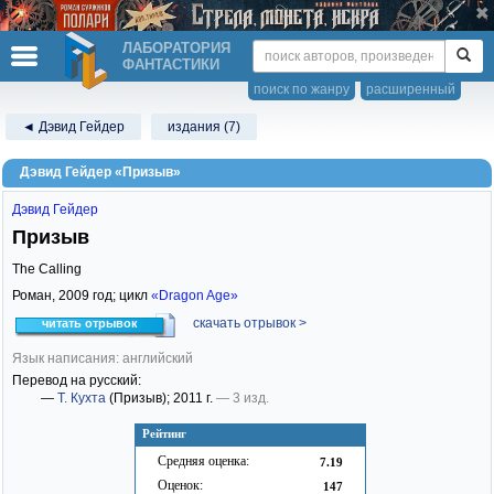
ЛАБОРАТОРИЯ
ФАНТАСТИКИ
поиск по жанру
расширенный
◄ Дэвид Гейдер
издания (7)
Дэвид Гейдер «Призыв»
Дэвид Гейдер
Призыв
The Calling
Роман,
2009
год; цикл
«Dragon Age»
скачать отрывок >
читать отрывок
Язык написания: английский
Перевод на русский:
—
Т. Кухта
(Призыв)
; 2011 г.
— 3 изд.
Рейтинг
Средняя оценка:
7.19
Оценок:
147