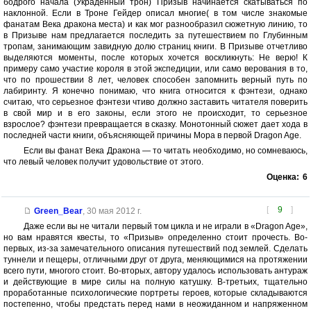
бодрого начала (Украденный трон) Призыв начинается скатываться по
наклонной. Если в Троне Гейдер описал многие( в том числе знакомые
фанатам Века дракона места) и как мог разнообразил сюжетную линию, то
в Призыве нам предлагается последить за путешествием по Глубинным
тропам, занимающим завидную долю страниц книги. В Призыве отчетливо
выделяются моменты, после которых хочется воскликнуть: Не верю! К
примеру само участие короля в этой экспедиции, или само верования в то,
что по прошествии 8 лет, человек способен запомнить верный путь по
лабиринту. Я конечно понимаю, что книга относится к фэнтези, однако
считаю, что серьезное фэнтези чтиво должно заставить читателя поверить
в свой мир и в его законы, если этого не происходит, то серьезное
взрослое? фэнтези превращается в сказку. Монотонный сюжет дает хода в
последней части книги, объясняющей причины Мора в первой Dragon Age.
Если вы фанат Века Дракона — то читать необходимо, но сомневаюсь,
что левый человек получит удовольствие от этого.
Оценка:
6
[
9
]
Green_Bear
,
30 мая 2012 г.
Даже если вы не читали первый том цикла и не играли в «Dragon Age»,
но вам нравятся квесты, то «Призыв» определенно стоит прочесть. Во-
первых, из-за замечательного описания путешествий под землей. Сделать
туннели и пещеры, отличными друг от друга, меняющимися на протяжении
всего пути, многого стоит. Во-вторых, автору удалось использовать антураж
и действующие в мире силы на полную катушку. В-третьих, тщательно
проработанные психологические портреты героев, которые складываются
постепенно, чтобы предстать перед нами в неожиданном и напряженном