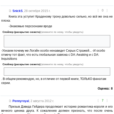
[
0
]
SnickS
,
28 октября 2015 г.
Книга эта уступит Краденому трону довольно сильно, но всё же она не
плоха:
-Знакомые персоонажи вроде
Спойлер (раскрытие сюжета)
(кликните по нему, чтобы увидеть)
Мэрика, Дункана!, Алистера, матушки Алистера, Архитектора!,
Брегана (кто помнит его лук), а возможно и Вивиен...
-Узнаем почему же Логэйн особо ненавидит Серых Стражей... -И особо
отмечу тот факт, что есть глобальная завязка с DA: Awaking и с DA:
Inquisitions
Спойлер (раскрытие сюжета)
(кликните по нему, чтобы увидеть)
(в чем слабость стражей...-зов!)
. В общем рекомендую, но, в отличие от первой книги, ТОЛЬКО фанатам
серии.
Оценка:
8
[
7
]
Pennyroyal
,
2 августа 2012 г.
Призыв Дэвида Гейдера продолжает историю романтика-короля и его
вечного циника друга. К сожалению должен признать, что после очень