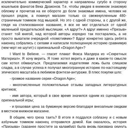
исключительно коммерческий характер и направлены сугубо в сторону
кошельков фанатов Века Драконов. Т.е. чтобы увидев в книжном знакомую
обложку и прочитав на ее обороте до боли знакомые имена, человек не
прошел рядом, а покинул магазин только со свежекупленным 480-
страничным томиком под мышкой. Но это с одной стороны, а с другой же,
глядя на стилизованное название, я все не мог отделаться от одной
маленькой предательской мыслишки. «А вдруг?» А вдруг именно «Призыв»
станет той книгой, над которой авторы изрядно так постарались, а не
просто выкатили очередной «помотивчик»? Вдруг конкретно здесь ребята
наконец собрались с силами и написали полноценную историю сравнимую
(чем черт не шутит) с оригинальной «Dragon Age»?
I Want to Believe. — гласит плакат Фокса Малдера из «Секретных
Материал». Я хочу верить. Я тоже хотел верить и даже в каком-то смысле
сам хотел обмануться. Предлагаемая издателями ложь была слишком
сладка, а в случае успеха я получал многогранную историю по-настоящему
эпического масштаба в любимом фэнтези-антураже. В плюс покупки шло:
- громкое название серии «Dragon Age»;
- многочисленные положительные отзывы западных литературных
критиков;
- имя автора, который в свое время значился одним из сценаристов
оригинальной игры;
- и грошовая цена за бумажную версию благодаря внезапным скидкам
в местном книжном магазине.
В общем, чего греха таить? В итоге я поддался соблазну и с новым
азбучным томиком наконец отправился домой. Как оказалось, история
«Призыва» (заранее простите за каламбур) была вновь призвана окунуть