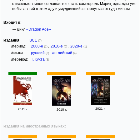
отважных воинов соглашается стать сам король Мэрик, однажды уже
побывавший в этом аду и умудрившийся вернуться оттуда живым...
Входит в:
— цикл
«Dragon Age»
Издания:
ВСЕ
(7)
/период:
2000-е
,
2010-е
,
2020-е
(1)
(5)
(1)
/языки:
русский
,
английский
(3)
(4)
/перевод:
Т. Кухта
(3)
2021 г.
2011 г.
2018 г.
Издания на иностранных языках: