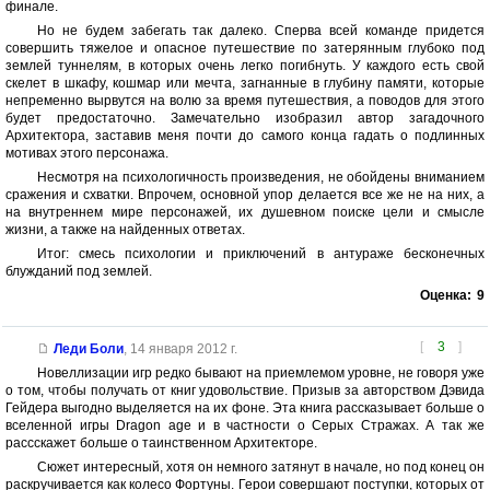
финале.
Но не будем забегать так далеко. Сперва всей команде придется
совершить тяжелое и опасное путешествие по затерянным глубоко под
землей туннелям, в которых очень легко погибнуть. У каждого есть свой
скелет в шкафу, кошмар или мечта, загнанные в глубину памяти, которые
непременно вырвутся на волю за время путешествия, а поводов для этого
будет предостаточно. Замечательно изобразил автор загадочного
Архитектора, заставив меня почти до самого конца гадать о подлинных
мотивах этого персонажа.
Несмотря на психологичность произведения, не обойдены вниманием
сражения и схватки. Впрочем, основной упор делается все же не на них, а
на внутреннем мире персонажей, их душевном поиске цели и смысле
жизни, а также на найденных ответах.
Итог: смесь психологии и приключений в антураже бесконечных
блужданий под землей.
Оценка:
9
[
3
]
Леди Боли
,
14 января 2012 г.
Новеллизации игр редко бывают на приемлемом уровне, не говоря уже
о том, чтобы получать от книг удовольствие. Призыв за авторством Дэвида
Гейдера выгодно выделяется на их фоне. Эта книга рассказывает больше о
вселенной игры Drаgon age и в частности о Серых Стражах. А так же
рассскажет больше о таинственном Архитекторе.
Сюжет интересный, хотя он немного затянут в начале, но под конец он
раскручивается как колесо Фортуны. Герои совершают поступки, которых от