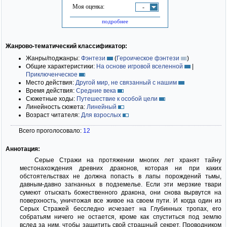
Моя оценка:
-
подробнее
Жанрово-тематический классификатор:
Жанры/поджанры:
Фэнтези
(
Героическое фэнтези
)
Общие характеристики:
На основе игровой вселенной
|
Приключенческое
Место действия:
Другой мир, не связанный с нашим
Время действия:
Средние века
Сюжетные ходы:
Путешествие к особой цели
Линейность сюжета:
Линейный
Возраст читателя:
Для взрослых
Всего проголосовало:
12
Аннотация:
Серые Стражи на протяжении многих лет хранят тайну
местонахождения древних драконов, которая ни при каких
обстоятельствах не должна попасть в лапы порождений тьмы,
давным-давно загнанных в подземелье. Если эти мерзкие твари
сумеют отыскать божественного дракона, они снова вырвутся на
поверхность, уничтожая все живое на своем пути. И когда один из
Серых Стражей бесследно исчезает на Глубинных тропах, его
собратьям ничего не остается, кроме как спуститься под землю
вслед за ним, чтобы защитить свой страшный секрет. Проводником