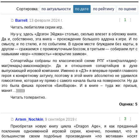
Сортировка:
по актуальности
по дате
по рейтингу
по оценке
[
1
]
Barrell
,
13 февраля 2024 г.
Читать любителям серии игр.
Ну-у-у, здесь «Дрэгон Эйджа» столько, сколько влезет в обложку книги.
Да и, собственно, эта книга – прохождение большого аддона к игре. И по
смыслу, и по стилю, и по событиям. В одном месте блуждаем без карты, в
другом — сражаемся с промежуточным боссом, в третьем — собираем лут с
навыками «вор»-«ловкость»-«вскрытие замков».
Сопартийцы собраны по классической схеме РПГ «танк(палладин)-
маг(лекарь)-амазонка(вор)». Да и отношения сопартийцев в духе
выпускающей игровой компании. Именно в «ДЭ» я впервые привёл главного
героя к конкретному ахтунгу, поэтому в этой книге абсолютно не удивился
гомосятине, которая ну прямо с самого начала была на поверхности. Ну да
это была фишка проектов «БиоВаров». И в книге – туда же: призыв,
манит…)))))))
Читать толерантно.
Оценка:
5
[
3
]
Artem_Nochkin
,
9 сентября 2019 г.
Приобретая новую книгу цикла «Dragon Age», я как преданный
поклонник одноименной игровой серии, конечно, понимал, что в
большинстве своем подобные произведения «по мотивам» носят