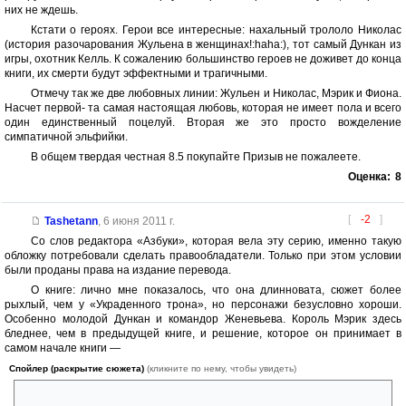
них не ждешь.
Кстати о героях. Герои все интересные: нахальный трололо Николас
(история разочарования Жульена в женщинах!:haha:), тот самый Дункан из
игры, охотник Келль. К сожалению большинство героев не доживет до конца
книги, их смерти будут эффектными и трагичными.
Отмечу так же две любовных линии: Жульен и Николас, Мэрик и Фиона.
Насчет первой- та самая настоящая любовь, которая не имеет пола и всего
один единственный поцелуй. Вторая же это просто вожделение
симпатичной эльфийки.
В общем твердая честная 8.5 покупайте Призыв не пожалеете.
Оценка:
8
[
-2
]
Tashetann
,
6 июня 2011 г.
Со слов редактора «Азбуки», которая вела эту серию, именно такую
обложку потребовали сделать правообладатели. Только при этом условии
были проданы права на издание перевода.
О книге: лично мне показалось, что она длинновата, сюжет более
рыхлый, чем у «Украденного трона», но персонажи безусловно хороши.
Особенно молодой Дункан и командор Женевьева. Король Мэрик здесь
бледнее, чем в предыдущей книге, и решение, которое он принимает в
самом начале книги —
Спойлер (раскрытие сюжета)
(кликните по нему, чтобы увидеть)
повести Серых Стражей в тейг Ортан