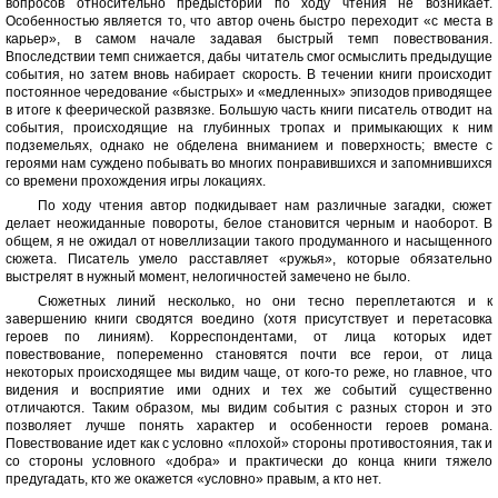
вопросов относительно предыстории по ходу чтения не возникает.
Особенностью является то, что автор очень быстро переходит «с места в
карьер», в самом начале задавая быстрый темп повествования.
Впоследствии темп снижается, дабы читатель смог осмыслить предыдущие
события, но затем вновь набирает скорость. В течении книги происходит
постоянное чередование «быстрых» и «медленных» эпизодов приводящее
в итоге к феерической развязке. Большую часть книги писатель отводит на
события, происходящие на глубинных тропах и примыкающих к ним
подземельях, однако не обделена вниманием и поверхность; вместе с
героями нам суждено побывать во многих понравившихся и запомнившихся
со времени прохождения игры локациях.
По ходу чтения автор подкидывает нам различные загадки, сюжет
делает неожиданные повороты, белое становится черным и наоборот. В
общем, я не ожидал от новеллизации такого продуманного и насыщенного
сюжета. Писатель умело расставляет «ружья», которые обязательно
выстрелят в нужный момент, нелогичностей замечено не было.
Сюжетных линий несколько, но они тесно переплетаются и к
завершению книги сводятся воедино (хотя присутствует и перетасовка
героев по линиям). Корреспондентами, от лица которых идет
повествование, попеременно становятся почти все герои, от лица
некоторых происходящее мы видим чаще, от кого-то реже, но главное, что
видения и восприятие ими одних и тех же событий существенно
отличаются. Таким образом, мы видим события с разных сторон и это
позволяет лучше понять характер и особенности героев романа.
Повествование идет как с условно «плохой» стороны противостояния, так и
со стороны условного «добра» и практически до конца книги тяжело
предугадать, кто же окажется «условно» правым, а кто нет.