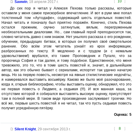
[
10
]
Sawwin
,
18 апреля 2017 г.
До сих пор я читал у Алексея Пехова только рассказы, которые
оставили у меня самое прискорбное впечатление. И вот в руки мне попал
толстенный том «Аутодафе», содержащий шесть отдельных повестей.
Начал читать и поначалу был приятно поражён. Конечно, стиль Пехова
остался прежним, скучно затянутым, вялым, перегруженным
необязательными диалогами. Но... сам главный герой преподносится так,
словно читатель давно с ним знаком. Нет унылого рассказа о его рождении,
обучении, предыдущих битвах, в которых он получил своё смертельное
ранение. Обо всём этом читатель узнаёт из крох информации,
разбросанных по тексту. Я медленно и с трудом (и с немалым
удовольствием!) врубался, кто такие Проповедник и Пугало, что за
пророчица София и так далее, и тому подобное. Единственное, что меня
тревожило, это то, что в томе шесть повестей и, значит, в дальнейшем
автор, как это обычно бывает с сериалами, испортит так удачно начатую
вещь. Но за первую повесть, несмотря на явные стилистические недочёты,
я намеревался выставить восьмёрку. Каково же было моё разочарование,
когда я, открыв библиографию, чтобы выставить оценку, обнаружил, что это
не первая повесть о Людвиге, а седьмая (!!!). И вся манная каша, за
отсутствие которой я собирался выставлять высокую оценку, присутствует
там в полной мере. В таком виде произведение заслуживает троечки. Но
всё же, первые шесть повестей я не читал, так что пусть седьмая повесть
получит усреднённую пятёрку.
Оценка:
5
[
8
]
Silent Knight
,
29 сентября 2013 г.