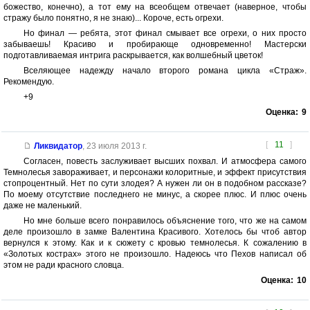
божество, конечно), а тот ему на всеобщем отвечает (наверное, чтобы
стражу было понятно, я не знаю)... Короче, есть огрехи.
Но финал — ребята, этот финал смывает все огрехи, о них просто
забываешь! Красиво и пробирающе одновременно! Мастерски
подготавливаемая интрига раскрывается, как волшебный цветок!
Вселяющее надежду начало второго романа цикла «Страж».
Рекомендую.
+9
Оценка:
9
[
11
]
Ликвидатор
,
23 июля 2013 г.
Согласен, повесть заслуживает высших похвал. И атмосфера самого
Темнолесья завораживает, и персонажи колоритные, и эффект присутствия
стопроцентный. Нет по сути злодея? А нужен ли он в подобном рассказе?
По моему отсутствие последнего не минус, а скорее плюс. И плюс очень
даже не маленький.
Но мне больше всего понравилось объяснение того, что же на самом
деле произошло в замке Валентина Красивого. Хотелось бы чтоб автор
вернулся к этому. Как и к сюжету с кровью темнолесья. К сожалению в
«Золотых кострах» этого не произошло. Надеюсь что Пехов написал об
этом не ради красного словца.
Оценка:
10