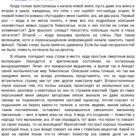
Когда только приступаешь к началу новой книги, пусть даже эта книга и
вторая в цикле, ожидаешь, что тебя с ног сшибёт что-нибудь этакое. В
первой повести романа «Аутодафе» меня сшибло, ага, аж два раза. Первый
раз — когда я не могла понять, к чему все эти подробные описания
неизвестных живых существ Темнолесья, если о них потом ни слова не
упоминается? Для красного словца? Напустить побольше пыли в глаза
читателя? Второй — когда концовка пробила на слёзы. При таком
вяленьком, хотя и перенасыщенном информацией начале закатить такой
финал!.. Право слово, была приятно удивлена. Если бы ещё несуразностей
не было, повесть потянула бы на десятку.
В общем, попадает наш страж в место, куда простым смертным вход
воспрещён. Находится в критическом состоянии, но потихоньку
выздоравливает. Лечит его прекрасная ведьмочка, а кругом так и блещет
своей необычностью мир Темнолесья. Описания очень сочные, но так как
придумок много, не всегда успеваешь представлять, что за чудо-юдо
встретилось стражу, как тут уже другое навстречу идёт. Второстепенные
герои хороши тем, что полны загадок, происходят из необычных рас и,
конечно, разговор у некоторых из них со стражем короткий. Один из таких
персонажей меня уморил авторским ляпом: вначале он даже хозяину
своему не подчиняется, проявляя скотский характер, потом спасает от
подыхания на берегу какого-то тюленя, а затем, видимо, махом забыв о
таком послаблении, оставляет заигравшегося связанного мальчонку
связанным — мол, в чужие игры не лезу. А ведь это создание — божество у
народа того мальчонки, ага. И как оправдать тот факт, что герои то говорят
на своих языках, то на всеобщем? Малолетний пострел хорошо понимает
всеобщий язык, а сын вождя говорит на нём с тяжёлым акцентом. Какой-то
краб на своём языке что-то ляпает божеству (на самом деле он не