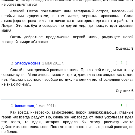
не успев вылупиться.
Алексей Пехов показывает нам загадочный остров, населенный
необычными существами, в том числе, черными драконами. Сама
атмосфера острова сильно отличается от материка, где живет и работает
Людвиг. Это как будто совершенно другой мир, где присутствует древняя
магия.
Очень добротное продолжение первой книги, радующее новой
локацией в мире «Стража».
Оценка:
8
[
2
]
ShaggyRogers
,
2 мая 2011 г.
Самый неинтересный рассказ из книги. Про зверей и ведьм читать ну
совсем скучно. Мало экшена, мало интриги, даже главного злодея как такого
нет. Рассказ расстроил, вообще по духу напомнил его «Последняя осень»
не знаю почему...
Оценка:
5
[
1
]
benommen
,
1 мая 2011 г.
Как всегда интересно, атмосферно, порой завораживающе, главные
герои как всегда радуют. Но, снова же как всегда от меня ускользает идея
это всего, та идея, которая придала бы этому рассказу что-то
действительно гениальное. Пока что это просто очень хороший рассказ, но
не более.