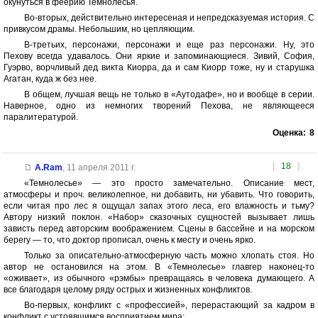
окунуться в феерию Темнолесья.
Во-вторых, действительно интересеная и непредсказуемая история. С
привкусом драмы. Небольшим, но цепляющим.
В-третьих, персонажи, персонажи и еще раз персонажи. Ну, это
Пехову всегда удавалось. Они яркие и запоминающиеся. Зивий, София,
Гуэрво, ворчливый дед викта Киорра, да и сам Киорр тоже, ну и старушка
Агатан, куда ж без нее.
В общем, лучшая вещь не только в «Аутодафе», но и вообще в серии.
Наверное, одно из немногих творений Пехова, не являющееся
паралитературой.
Оценка:
8
[
18
]
A.Ram
,
11 апреля 2011 г.
«Темнолесье» — это просто замечательно. Описание мест,
атмосферы и проч. великолепное, ни добавить, ни убавить. Что говорить,
если читая про лес я ощущал запах этого леса, его влажность и тьму?
Автору низкий поклон. «Набор» сказочных сущностей вызывает лишь
зависть перед авторским воображением. Сцены в бассейне и на морском
берегу — то, что доктор прописал, очень к месту и очень ярко.
Только за описательно-атмосферную часть можно хлопать стоя. Но
автор не остановился на этом. В «Темнолесье» главгер наконец-то
«оживает», из обычного «рэмбы» превращаясь в человека думающего. А
все благодаря целому ряду острых и жизненных конфликтов.
Во-первых, конфликт с «профессией», перерастающий за кадром в
конфликт с устоявшимся восприятием мира: