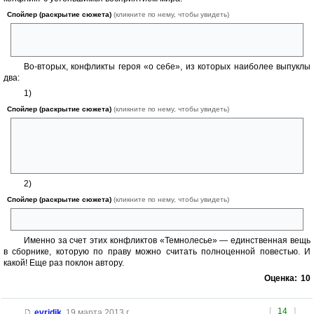
Спойлер (раскрытие сюжета)
(кликните по нему, чтобы увидеть)
может ли (должен ли) положительный герой-«защитник» уничтожать
светлые души, раз они, оказывается, порой гадят и не по-мелкому?
Во-вторых, конфликты героя «о себе», из которых наиболее выпуклы
два:
1)
Спойлер (раскрытие сюжета)
(кликните по нему, чтобы увидеть)
если на материке главгер — устоявшаяся величина, эдакий
авторитет районного масштаба, то в Темнолесье он даже не в
разряде мелких хищников. Так, недоразумение между чужими
завтраками и обедами;
2)
Спойлер (раскрытие сюжета)
(кликните по нему, чтобы увидеть)
как жить после смерти?
Именно за счет этих конфликтов «Темнолесье» — единственная вещь
в сборнике, которую по праву можно считать полноценной повестью. И
какой! Еще раз поклон автору.
Оценка:
10
[
14
]
evridik
,
19 марта 2013 г.