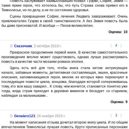
Повесть заслуживает наивысочайших похвал. Гуэрво, София, Зивий —
такие яркие герои, что хотелось бы, что путь Стража снова привел его в
Темнолесье, но по делу, а не по состоянию здоровья.
Сцены превращения Софии, лечения Людвига завораживают. Очень
привлекателен Гуэрво в своей таинственности. А без Зивия повесть была
бы даже пресноватой. И вообще — Пехов великолепен.
Оценка:
10
[
4
]
Сказочник
,
3 октября 2019 г.
Прекрасное продолжение первой книги. В качестве самостоятельного
произведения вполне может существовать, однако лучше рассматривать
повесть в качестве части мозаики романа-эпопеи.
Здесь есть всё для того, чтобы книга стала хитом: интригующее
начало, забавные моменты, детективная составляющая, экшен, красочные
описания, запоминающиеся герои, многие из которых явно перекочуют в
последующие повести цикла, концовка, благодаря которой сопереживаешь
тому, кто всю кашу заварил... К слову, чем кончится, становится понятно уже
тогда, когда страж приходит в деревню викингов и беседует со стариком,
наблюдая за мальчишками...
Оценка:
9
[
3
]
Genalarx123
,
16 ноября 2015 г.
На момент написания отзыва дочитал второю книгу цикла. И по общим
впечатлением Темнолесье лучшая повесть. Круто прописанные персонажи