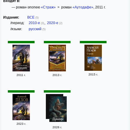
Входит в:
— роман-эпопею
«Страж»
> роман
«Аутодафе»
, 2011 г.
Издания:
ВСЕ
(5)
/период:
2010-е
,
2020-е
(3)
(2)
/языки:
русский
(5)
2015 г.
2011 г.
2013 г.
2023 г.
2026 г.