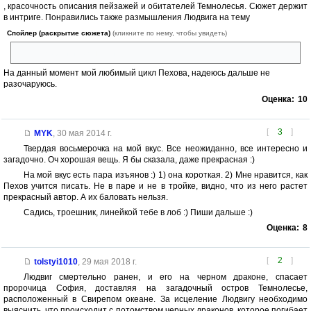
, красочность описания пейзажей и обитателей Темнолесья. Сюжет держит
в интриге. Понравились также размышления Людвига на тему
Спойлер (раскрытие сюжета)
(кликните по нему, чтобы увидеть)
своей смерти и тёмности души.
На данный момент мой любимый цикл Пехова, надеюсь дальше не
разочаруюсь.
Оценка:
10
[
3
]
MYK
,
30 мая 2014 г.
Твердая восьмерочка на мой вкус. Все неожиданно, все интересно и
загадочно. Оч хорошая вещь. Я бы сказала, даже прекрасная :)
На мой вкус есть пара изъянов :) 1) она короткая. 2) Мне нравится, как
Пехов учится писать. Не в паре и не в тройке, видно, что из него растет
прекрасный автор. А их баловать нельзя.
Садись, троешник, линейкой тебе в лоб :) Пиши дальше :)
Оценка:
8
[
2
]
tolstyi1010
,
29 мая 2018 г.
Людвиг смертельно ранен, и его на черном драконе, спасает
пророчица София, доставляя на загадочный остров Темнолесье,
расположенный в Свирепом океане. За исцеление Людвигу необходимо
выяснить, что происходит с потомством черных драконов, которое погибает