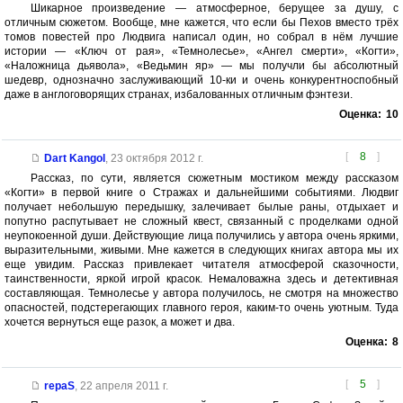
Шикарное произведение — атмосферное, берущее за душу, с
отличным сюжетом. Вообще, мне кажется, что если бы Пехов вместо трёх
томов повестей про Людвига написал один, но собрал в нём лучшие
истории — «Ключ от рая», «Темнолесье», «Ангел смерти», «Когти»,
«Наложница дьявола», «Ведьмин яр» — мы получли бы абсолютный
шедевр, однозначно заслуживающий 10-ки и очень конкурентноспобный
даже в англоговорящих странах, избалованных отличным фэнтези.
Оценка:
10
[
8
]
Dart Kangol
,
23 октября 2012 г.
Рассказ, по сути, является сюжетным мостиком между рассказом
«Когти» в первой книге о Стражах и дальнейшими событиями. Людвиг
получает небольшую передышку, залечивает былые раны, отдыхает и
попутно распутывает не сложный квест, связанный с проделками одной
неупокоенной души. Действующие лица получились у автора очень яркими,
выразительными, живыми. Мне кажется в следующих книгах автора мы их
еще увидим. Рассказ привлекает читателя атмосферой сказочности,
таинственности, яркой игрой красок. Немаловажна здесь и детективная
составляющая. Темнолесье у автора получилось, не смотря на множество
опасностей, подстерегающих главного героя, каким-то очень уютным. Туда
хочется вернуться еще разок, а может и два.
Оценка:
8
[
5
]
repaS
,
22 апреля 2011 г.