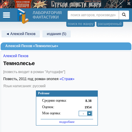
ЛАБОРАТОРИЯ
ФАНТАСТИКИ
поиск по жанру
расширенный
◄ Алексей Пехов
издания (5)
Алексей Пехов «Темнолесье»
Алексей Пехов
Темнолесье
[повесть входит в роман "Аутодафе"]
Повесть,
2011
год; роман-эпопея
«Страж»
Язык написания: русский
Рейтинг
Средняя оценка:
8.38
Оценок:
1954
Моя оценка:
-
подробнее