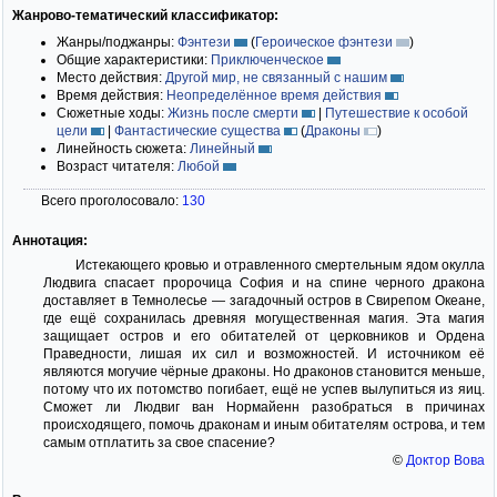
Жанрово-тематический классификатор:
Жанры/поджанры:
Фэнтези
(
Героическое фэнтези
)
Общие характеристики:
Приключенческое
Место действия:
Другой мир, не связанный с нашим
Время действия:
Неопределённое время действия
Сюжетные ходы:
Жизнь после смерти
|
Путешествие к особой
цели
|
Фантастические существа
(
Драконы
)
Линейность сюжета:
Линейный
Возраст читателя:
Любой
Всего проголосовало:
130
Аннотация:
Истекающего кровью и отравленного смертельным ядом окулла
Людвига спасает пророчица София и на спине черного дракона
доставляет в Темнолесье — загадочный остров в Свирепом Океане,
где ещё сохранилась древняя могущественная магия. Эта магия
защищает остров и его обитателей от церковников и Ордена
Праведности, лишая их сил и возможностей. И источником её
являются могучие чёрные драконы. Но драконов становится меньше,
потому что их потомство погибает, ещё не успев вылупиться из яиц.
Сможет ли Людвиг ван Нормайенн разобраться в причинах
происходящего, помочь драконам и иным обитателям острова, и тем
самым отплатить за свое спасение?
©
Доктор Вова