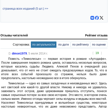
страница всех изданий (5 шт.) >>
Отзывы читателей
Рейтинг отзыва
Сортировка:
по актуальности
по дате
по рейтингу
по оценке
[
19
]
dimon1979
,
5 июля 2014 г.
Повесть «Темнолесье» — первая история в романе «Аутодафе».
После завершения первого романа цикла, оставалось несколько вопросов,
которые касались судьбы Людвига. Алексей Пехов в очередной раз
доказывает, что от него не стоит ожидать предсказуемых ходов. То, что в
итоге всех событий произошло со стражем, нельзя было даже
предполагать, настолько неожиданно все в итоге обернулось.
Темнолесье — одно из самых загадочных и неизведанных мест. Здесь
нет светской или какой-то другой власти. Никому и никогда не удавалось
завоевать этот остров, даже церковникам пришлось отступить, понеся
самые серьезные потери за всю свою историю. Это место, в котором очень
сильна магия. Именно отсюда черпают силы колдуны и ведьмы всех мастей.
Населяют Темнолесье причудливые и волшебные существа, некоторые
настолько невероятные, что их даже невозможно представить. Автор