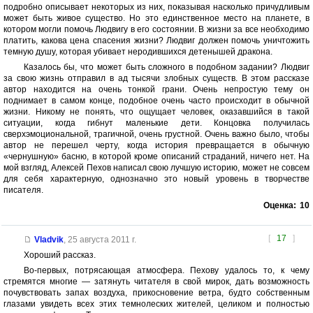
подробно описывает некоторых из них, показывая насколько причудливым
может быть живое существо. Но это единственное место на планете, в
котором могли помочь Людвигу в его состоянии. В жизни за все необходимо
платить, какова цена спасения жизни? Людвиг должен помочь уничтожить
темную душу, которая убивает неродившихся детенышей дракона.
Казалось бы, что может быть сложного в подобном задании? Людвиг
за свою жизнь отправил в ад тысячи злобных существ. В этом рассказе
автор находится на очень тонкой грани. Очень непростую тему он
поднимает в самом конце, подобное очень часто происходит в обычной
жизни. Никому не понять, что ощущает человек, оказавшийся в такой
ситуации, когда гибнут маленькие дети. Концовка получилась
сверхэмоциональной, трагичной, очень грустной. Очень важно было, чтобы
автор не перешел черту, когда история превращается в обычную
«чернушную» басню, в которой кроме описаний страданий, ничего нет. На
мой взгляд, Алексей Пехов написал свою лучшую историю, может не совсем
для себя характерную, однозначно это новый уровень в творчестве
писателя.
Оценка:
10
[
17
]
Vladvik
,
25 августа 2011 г.
Хороший рассказ.
Во-первых, потрясающая атмосфера. Пехову удалось то, к чему
стремятся многие — затянуть читателя в свой мирок, дать возможность
почувствовать запах воздуха, прикосновение ветра, будто собственным
глазами увидеть всех этих темнолеских жителей, целиком и полностью