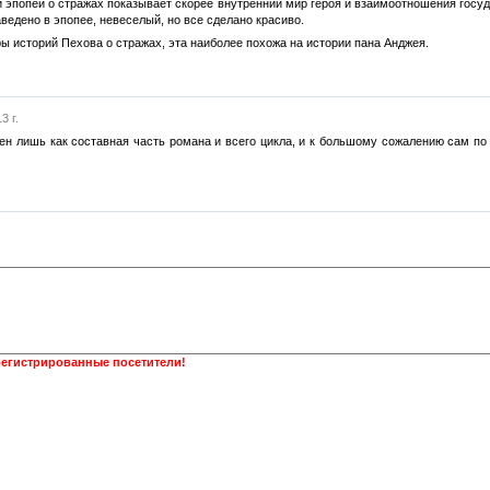
и эпопеи о стражах показывает скорее внутренний мир героя и взаимоотношения госу
аведено в эпопее, невеселый, но все сделано красиво.
ры историй Пехова о стражах, эта наиболее похожа на истории пана Анджея.
3 г.
ен лишь как составная часть романа и всего цикла, и к большому сожалению сам по
регистрированные посетители!