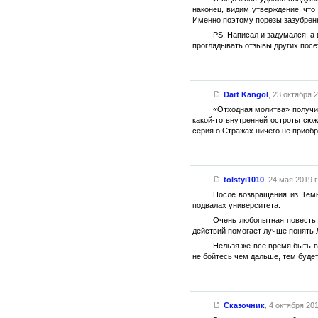
наконец, видим утверждение, что 
Именно поэтому порезы зазубрен
PS. Написал и задумался: а 
проглядывать отзывы других посет
Dart Kangol
,
23 октября 2
«Отходная молитва» получил
какой-то внутренней остроты сю
серия о Стражах ничего не приобр
tolstyi1010
,
24 мая 2019 г
После возвращения из Темн
подвалах университета.
Очень любопытная повесть,
действий помогает лучше понять 
Нельзя же все время быть в
не бойтесь чем дальше, тем буде
Сказочник
,
4 октября 201