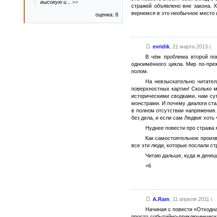
высокую и
...
>>
стражей объявлено вне закона. 
вернемся в это необычное место 
оценка: 8
evridik
,
21 марта 2013 г.
В чём проблема второй пов
одноимённого цикла. Мир по-пре
полом.
На невзыскательно читател
поверхностных картин! Сколько 
историческими сводками, нам су
монстрами. И почему диалоги ста
в полном отсутствии напряжения. 
без дела, и если сам Людвиг хоть
Нуднее повести про стража я
Как самостоятельное произв
все эти люди, которые послали ст
Читаю дальше, куда ж денеш
+6
A.Ram
,
11 апреля 2011 г.
Начиная с повести «Отходна
просто событийно-приключенчески