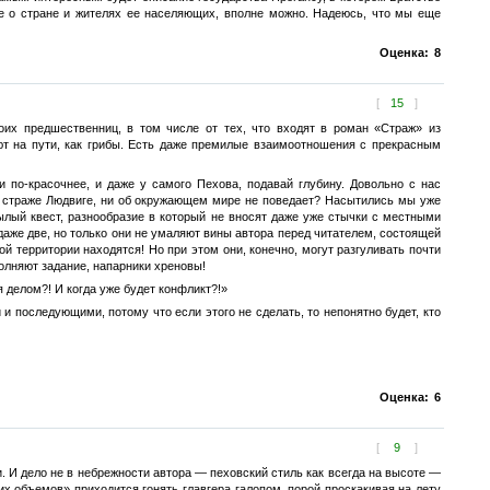
ие о стране и жителях ее населяющих, вполне можно. Надеюсь, что мы еще
Оценка:
8
[
15
]
оих предшественниц, в том числе от тех, что входят в роман «Страж» из
ют на пути, как грибы. Есть даже премилые взаимоотношения с прекрасным
 по-красочнее, и даже у самого Пехова, подавай глубину. Довольно с нас
ом страже Людвиге, ни об окружающем мире не поведает? Насытились мы уже
ылый квест, разнообразие в который не вносят даже уже стычки с местными
даже две, но только они не умаляют вины автора перед читателем, состоящей
ой территории находятся! Но при этом они, конечно, могут разгуливать почти
полняют задание, напарники хреновы!
я делом?! И когда уже будет конфликт?!»
 и последующими, потому что если этого не сделать, то непонятно будет, кто
Оценка:
6
[
9
]
 И дело не в небрежности автора — пеховский стиль как всегда на высоте —
х объемов» приходится гонять главгера галопом, порой проскакивая на лету