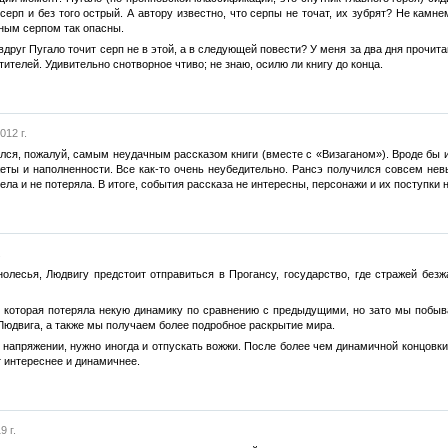
серп и без того острый. А автору известно, что серпы не точат, их зубрят? Не камне
ным серпом так опасны.
вдруг Пугало точит серп не в этой, а в следующей повести? У меня за два дня прочит
ителей. Удивительно снотворное чтиво; не знаю, осилю ли книгу до конца.
012 г.
ся, пожалуй, самым неудачным рассказом книги (вместе с «Визаганом»). Вроде бы и 
жеты и наполненности. Все как-то очень неубедительно. Рансэ получился совсем не
ела и не потеряла. В итоге, события рассказа не интересны, персонажи и их поступк
.
олесья, Людвигу предстоит отправиться в Прогансу, государство, где стражей без
 которая потеряла некую динамику по сравнению с предыдущими, но зато мы побыва
Людвига, а также мы получаем более подробное раскрытие мира.
 напряжении, нужно иногда и отпускать вожжи. После более чем динамичной концовки
т интереснее и динамичнее.
9 г.