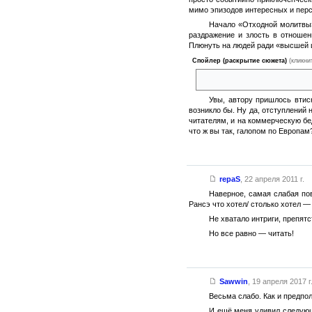
мимо эпизодов интересных и пер
Начало «Отходной молитвы»
раздражение и злость в отношен
Плюнуть на людей ради «высшей 
Спойлер (раскрытие сюжета)
(кликни
на бегу, мимоходом, уничтожае
Увы, автору пришлось втис
возникло бы. Ну да, отступлений 
читателям, и на коммерческую бед
что ж вы так, галопом по Европа
repaS
,
22 апреля 2011 г.
Наверное, самая слабая по
Рансэ что хотел/ столько хотел —
Не хватало интриги, препятс
Но все равно — читать!
Sawwin
,
19 апреля 2017 г
Весьма слабо. Как и предпо
И ещё меня удивил следующи