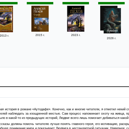
2015 г.
2023 г.
2013 г.
2026 г.
.
я история в романе «Аутодафе». Конечно, как и многие читатели, я отметил некий с
телей наблюдать за изощренной местью. Сам процесс напоминает охоту на живца, пр
ло в какой-то из предыдущих историй, Людвиг всего лишь помогает добиваться какой-т
ссказы должны помочь читателю лучше понять главного героя, его мотивацию, раскры
 общее понимание мира и показывает Людвига в нестандартной ситуации. Наверное, 