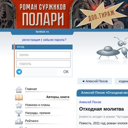
fantlab ru
регистрация
|
забыли пароль?
вход
OK
◄ Алексей Пехов
издани
Главная
Алексей Пехов «Отходная мо
Авторы, книги
Алексей Пехов
Новинки и планы
Отходная молитва
Награды, премии
[повесть входит в роман "Аутода
Рейтинги
Повесть,
2011
год; роман-эпопе