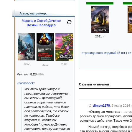
А вот, например:
Марина и Сергей Дяченко
Хозяин Колодцев
2011 г.
страница всех изданий (5 шт.) >>
2012
2008
2010
Рейтинг:
8.28
(836)
visionshock
:
Отзывы читателей
Фэнтези граничащее с
пространством и временем,
смыслом и философией,
сказкой и притчей явление
dimon1979
,
6 июля 2014 г
настолько редкое, что даже
если попадается, то глазам
«Отходная молитва» — втора
не поверишь. Такой же
рассказ должен порадовать люби
эффект с "Хозяином
основному действию. Такое уже бы
Колодцев", супруги Дяченко
На мой взгляд, подобные ра
поставили планку настолько
эта повесть вносит свой вклад в