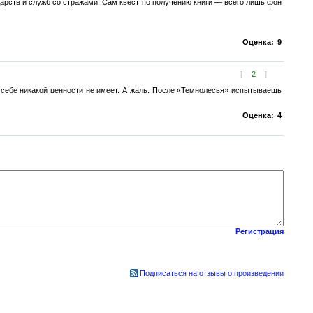
дарств и служб со стражами. Сам квест по получению книги — всего лишь фон
Оценка:
9
[
2
]
 себе никакой ценности не имеет. А жаль. После «Темнолесья» испытываешь
Оценка:
4
Регистрация
Подписаться на отзывы о произведении