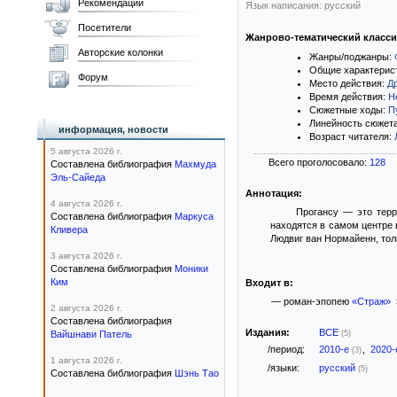
Рекомендации
Язык написания: русский
Посетители
Жанрово-тематический класс
Авторские колонки
Жанры/поджанры:
Общие характерис
Форум
Место действия:
Д
Время действия:
Н
Сюжетные ходы:
П
Линейность сюжет
информация, новости
Возраст читателя:
5 августа 2026 г.
Всего проголосовало:
128
Составлена библиография
Махмуда
Эль-Сайеда
Аннотация:
4 августа 2026 г.
Прогансу — это терр
Составлена библиография
Маркуса
находятся в самом центре 
Кливера
Людвиг ван Нормайенн, толь
3 августа 2026 г.
Составлена библиография
Моники
Ким
Входит в:
— роман-эпопею
«Страж»
2 августа 2026 г.
Составлена библиография
Издания:
ВСЕ
Вайшнави Патель
(5)
/период:
2010-е
,
2020
(3)
1 августа 2026 г.
/языки:
русский
(5)
Составлена библиография
Шэнь Тао