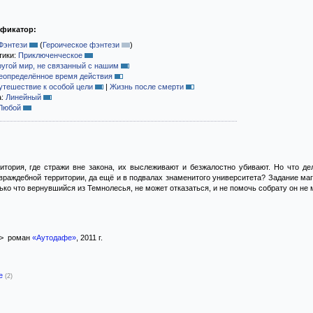
ификатор:
Фэнтези
(
Героическое фэнтези
)
тики:
Приключенческое
ругой мир, не связанный с нашим
еопределённое время действия
утешествие к особой цели
|
Жизнь после смерти
а:
Линейный
Любой
итория, где стражи вне закона, их выслеживают и безжалостно убивают. Но что де
враждебной территории, да ещё и в подвалах знаменитого университета? Задание ма
ко что вернувшийся из Темнолесья, не может отказаться, и не помочь собрату он не 
> роман
«Аутодафе»
, 2011 г.
-е
(2)