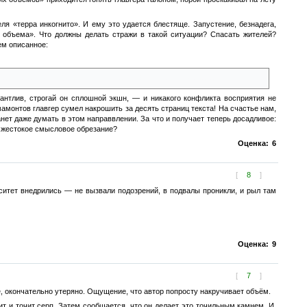
я «терра инкогнито». И ему это удается блестяще. Запустение, безнадега,
н объема». Что должны делать стражи в такой ситуации? Спасать жителей?
м описанное:
на елку залезли (добренькими остались), и попу не поцарапали.
антлив, строгай он сплошной экшн, — и никакого конфликта восприятия не
мамонтов главгер сумел накрошить за десять страниц текста! На счастье нам,
анет даже думать в этом направвлении. За что и получает теперь досадливое:
е жестокое смысловое обрезание?
Оценка:
6
[
8
]
ситет внедрились — не вызвали подозрений, в подвалы проникли, и рыл там
Оценка:
9
[
7
]
е, окончательно утеряно. Ощущение, что автор попросту накручивает объём.
т и точит серп. Затем сообщается, что он делает это точильным камнем. И,