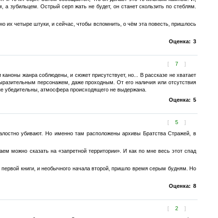
м, а зубильцем. Острый серп жать не будет, он станет скользить по стеблям.
ано их четыре штуки, и сейчас, чтобы вспомнить, о чём эта повесть, пришлось
Оценка:
3
[
7
]
каноны жанра соблюдены, и сюжет присутствует, но... В рассказе не хватает
выразительным персонажем, даже проходным. От его наличия или отсутствия
и не убедительны, атмосфера происходящего не выдержана.
Оценка:
5
[
5
]
жалостно убивают. Но именно там расположены архивы Братства Стражей, в
ем можно сказать на «запретной территории». И как по мне весь этот спад
 первой книги, и необычного начала второй, пришло время серым будням. Но
Оценка:
8
[
2
]