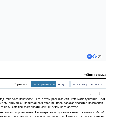
Рейтинг отзыва
Сортировка:
по актуальности
по дате
по рейтингу
по оценке
[
15
]
пад. Мне тоже показалось, что в этом рассказе слишком мало действия. Этот
ичем, приманкой является сам охотник. Весь рассказ является прелюдией к
о цели, сам при этом практически ни в чем не участвует.
ть его взгляды на жизнь. Несмотря, на отсутствие каких-то важных событий,
самым интересным будет описание государства Прогансу, в котором Братство