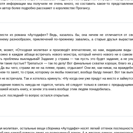
Хотя информации мы получили не очень много, но составить какое-то представлен
и автор более подробно расскажет о королевстве Прогансу.
ести из романа «Аутодафе»? Ведь, казалось бы, она ничем не отличается от св
жнему разнообразен, приключений по-прежнему завались, а старые друзья выраста
я, может, «Отходная молитва» и произведёт впечатление, но нам, видавшим виды и
можно в каждом абзаце встречать нового монстра, который ничего нового ни о сам
ть проблемы выкладывай! Задание у стража — так пусть это будет задание, а не ун
ли такие пустые? Трепаться — так по делу! Вот финальные схватки хороши, благо их 
Да вы чего, стражи же не на пляже, право, отдыхают! Они же, как-никак, на враждебн
 чем-то занят, то страж, которому он якобы помогает, вообще балду пинает. Вот так вы
 не встречала. Так и хотелось крикнуть: «Ну когда они уже придут на место и займутс
едение повесть никуда не годится, читать её следует только в связке с предыдущими
ражей искать книгу, и зачем эта книга вообще этим людям понадобилась.
ься: последний-то вопрос остался открытым.
я молитва», остальные вещи сборника «Аутодафе» носят легкий оттенок поспешности.
й ряд каждой повести тянет на полноценный роман. А в жестких рамках «редакторски