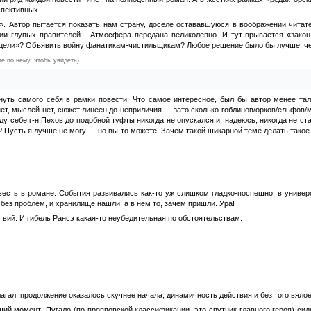
спективных.
. Автор пытается показать нам страну, доселе остававшуюся в воображении читател
ии глупых правителей... Атмосфера передана великолепно. И тут врывается «зако
цели»? Объявить войну фанатикам-чистильщикам? Любое решение было бы лучше, че
те по нему, чтобы увидеть)
м гадов, а сами мчимся в университет. Вроде помогли, а вроде и мимо проскакали. И 
нуть самого себя в рамки повести. Что самое интересное, был бы автор менее тал
нет, мыслей нет, сюжет линеен до неприличия — зато сколько гоблинов/орков/ельфов/
у себе г-н Пехов до подобной туфты никогда не опускался и, надеюсь, никогда не ст
м? Пусть я лучше не могу — но вы-то можете. Зачем такой шикарной теме делать тако
весть в романе. События развивались как-то уж слишком гладко-поспешно: в универ
 без проблем, и хранилище нашли, а в нем то, зачем пришли. Ура!
твий. И гибель Рансэ какая-то неубедительная по обстоятельствам.
.
лагал, продолжение оказалось скучнее начала, динамичность действия и без того вяло
й момент: Пугало (по пропповской классификации, это спутник главного героя) сиди