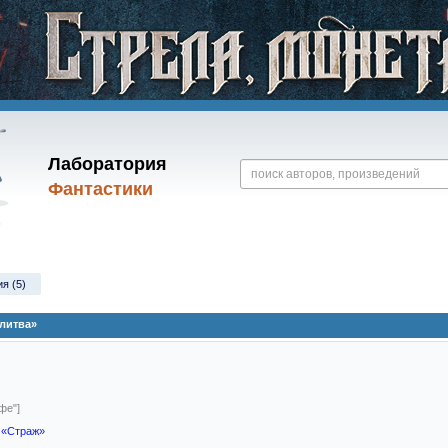
Лаборатория
Фантастики
я (5)
литва»
фе"]
я
«Страж»