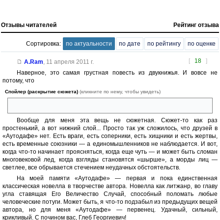
Отзывы читателей
Рейтинг отзыва
Сортировка:
по актуальности
по дате
по рейтингу
по оценке
[
18
]
A.Ram
,
11 апреля 2011 г.
Наверное, это самая грустная повесть из двукнижья. И вовсе не
потому, что
Спойлер (раскрытие сюжета)
(кликните по нему, чтобы увидеть)
все умрут — один останусь.
Вообще для меня эта вещь не сюжетная. Сюжет-то как раз
простенький, а вот нижний слой... Просто так уж сложилось, что друзей в
«Аутодафе» нет. Есть враги, есть соперники, есть хищники и есть жертвы,
есть временные союзники — а единомышленников не наблюдается. И вот,
когда что-то начинает проясняться, когда еще чуть — и может быть сломан
многовековой лед, когда взгляды становятся «шырше», а морды лиц —
светлее, все обрывается стечением неудачных обстоятельств.
На моей памяти «Аутодафе» — первая и пока единственная
классическая новелла в творчестве автора. Новелла как литжанр, во главу
угла ставящая Его Величество Случай, способный поломать любые
человеческие потуги. Может быть, я что-то подзабыл из предыдущих вещей
автора, но для меня «Аутодафе» — первенец. Удачный, сильный,
крикливый. С почином вас, Глеб Георгиевич!