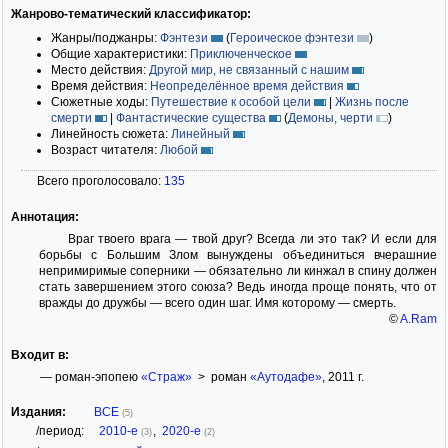
Жанрово-тематический классификатор:
Жанры/поджанры:
Фэнтези
(
Героическое фэнтези
)
Общие характеристики:
Приключенческое
Место действия:
Другой мир, не связанный с нашим
Время действия:
Неопределённое время действия
Сюжетные ходы:
Путешествие к особой цели
|
Жизнь после
смерти
|
Фантастические существа
(
Демоны, черти
)
Линейность сюжета:
Линейный
Возраст читателя:
Любой
Всего проголосовало:
135
Аннотация:
Враг твоего врага — твой друг? Всегда ли это так? И если для
борьбы с Большим Злом вынуждены объединиться вчерашние
непримиримые соперники — обязательно ли кинжал в спину должен
стать завершением этого союза? Ведь иногда проще понять, что от
вражды до дружбы — всего один шаг. Имя которому — смерть.
©
A.Ram
Входит в:
— роман-эпопею
«Страж»
> роман
«Аутодафе»
, 2011 г.
Издания:
ВСЕ
(5)
/период:
2010-е
,
2020-е
(3)
(2)