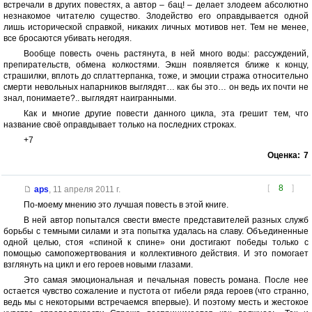
встречали в других повестях, а автор – бац! – делает злодеем абсолютно
незнакомое читателю существо. Злодейство его оправдывается одной
лишь исторической справкой, никаких личных мотивов нет. Тем не менее,
все бросаются убивать негодяя.
Вообще повесть очень растянута, в ней много воды: рассуждений,
препирательств, обмена колкостями. Экшн появляется ближе к концу,
страшилки, вплоть до сплаттерпанка, тоже, и эмоции стража относительно
смерти невольных напарников выглядят… как бы это… он ведь их почти не
знал, понимаете?.. выглядят наигранными.
Как и многие другие повести данного цикла, эта грешит тем, что
название своё оправдывает только на последних строках.
+7
Оценка:
7
[
8
]
aps
,
11 апреля 2011 г.
По-моему мнению это лучшая повесть в этой книге.
В ней автор попытался свести вместе представителей разных служб
борьбы с темными силами и эта попытка удалась на славу. Объединенные
одной целью, стоя «спиной к спине» они достигают победы только с
помощью самопожертвования и коллективного действия. И это помогает
взглянуть на цикл и его героев новыми глазами.
Это самая эмоциональная и печальная повесть романа. После нее
остается чувство сожаление и пустота от гибели ряда героев (что странно,
ведь мы с некоторыми встречаемся впервые). И поэтому месть и жестокое