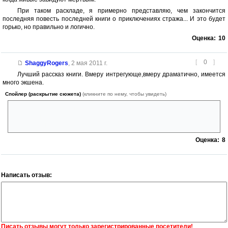
При таком раскладе, я примерно представляю, чем закончится
последняя повесть последней книги о приключениях стража... И это будет
горько, но правильно и логично.
Оценка:
10
[
0
]
ShaggyRogers
,
2 мая 2011 г.
Лучший рассказ книги. Вмеру интрегующе,вмеру драматично, имеется
много экшена.
Спойлер (раскрытие сюжета)
(кликните по нему, чтобы увидеть)
Расправа над священниками вообще удивила,сцена с магией крови и
трупами напоминает действия еритиков Warhammer 40k, за что мой
персональный зачет
Оценка:
8
Написать отзыв:
Писать отзывы могут только зарегистрированные посетители!