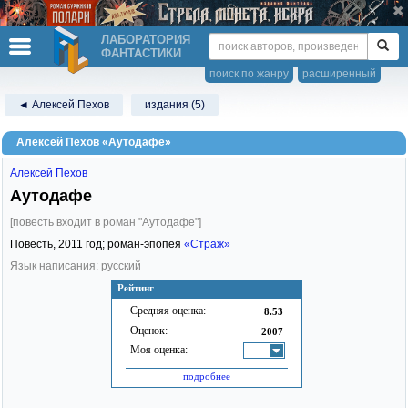
ЛАБОРАТОРИЯ
ФАНТАСТИКИ
поиск по жанру
расширенный
◄ Алексей Пехов
издания (5)
Алексей Пехов «Аутодафе»
Алексей Пехов
Аутодафе
[повесть входит в роман "Аутодафе"]
Повесть,
2011
год; роман-эпопея
«Страж»
Язык написания: русский
Рейтинг
Средняя оценка:
8.53
Оценок:
2007
Моя оценка:
-
подробнее