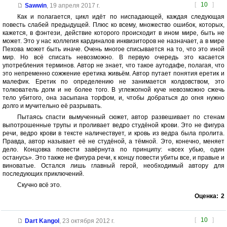
[
10
]
Sawwin
,
19 апреля 2017 г.
Как и полагается, цикл идёт по ниспадающей, каждая следующая
повесть слабей предыдущей. Плюс ко всему, множество ошибок, которых,
кажется, в фэнтези, действие которого происходит в ином мире, быть не
может. Это у нас коллегия кардиналов инквизиторов не назначает, а в мире
Пехова может быть иначе. Очень многое списывается на то, что это иной
мир. Но всё списать невозможно. В первую очередь это касается
употребления терминов. Автор не знает, что такое аутодафе, полагая, что
это непременно сожжение еретика живьём. Автор путает понятия еретик и
малефик. Еретик по определению не занимается колдовством, это
толкователь догм и не более того. В углежогной куче невозможно сжечь
тело убитого, она засыпана торфом, и, чтобы добраться до огня нужно
долго и мучительно её разрывать.
Пытаясь спасти вымученный сюжет, автор развешивает по стенам
выпотрошенные трупы и проливает ведро студёной крови. Это не фигура
речи, ведро крови в тексте наличествует, и кровь из ведра была пролита.
Правда, автор называет её не студёной, а тёмной. Это, конечно, меняет
дело. Концовка повести завёрнута по принципу: «всех убью, один
останусь». Это также не фигура речи, к концу повести убиты все, и правые и
виноватые. Остался лишь главный герой, необходимый автору для
последующих приключений.
Скучно всё это.
Оценка:
2
[
10
]
Dart Kangol
,
23 октября 2012 г.