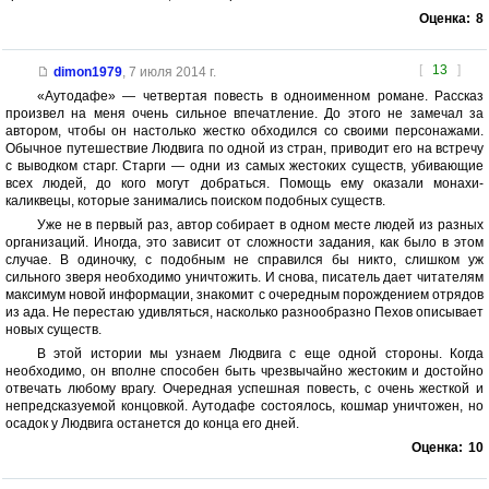
Оценка:
8
[
13
]
dimon1979
,
7 июля 2014 г.
«Аутодафе» — четвертая повесть в одноименном романе. Рассказ
произвел на меня очень сильное впечатление. До этого не замечал за
автором, чтобы он настолько жестко обходился со своими персонажами.
Обычное путешествие Людвига по одной из стран, приводит его на встречу
с выводком старг. Старги — одни из самых жестоких существ, убивающие
всех людей, до кого могут добраться. Помощь ему оказали монахи-
каликвецы, которые занимались поиском подобных существ.
Уже не в первый раз, автор собирает в одном месте людей из разных
организаций. Иногда, это зависит от сложности задания, как было в этом
случае. В одиночку, с подобным не справился бы никто, слишком уж
сильного зверя необходимо уничтожить. И снова, писатель дает читателям
максимум новой информации, знакомит с очередным порождением отрядов
из ада. Не перестаю удивляться, насколько разнообразно Пехов описывает
новых существ.
В этой истории мы узнаем Людвига с еще одной стороны. Когда
необходимо, он вполне способен быть чрезвычайно жестоким и достойно
отвечать любому врагу. Очередная успешная повесть, с очень жесткой и
непредсказуемой концовкой. Аутодафе состоялось, кошмар уничтожен, но
осадок у Людвига останется до конца его дней.
Оценка:
10