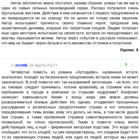
Автор абсолютно верно поступил, назвав сборник- роман так же как и
один из самых сильных произведений серии. Рассказ получился очень
брутальным, жестким. Действие в нем начинается с первого предложения и
не прекращается ни на секунду. Но он ценен не только своим экшеном.
Автор испытывает прочность своего главного героя, предлагая ему
нравственную дилемму, искушая его запретным плодом. Людвиг получает
еще одно жестокое испытание на своем пути, которое он преодолевает, но
жертвы оказываются велики. Автор через события в рассказе показывает,
что мир не бывает черно-белым и есть множество оттенков и полутонов.
Оценка:
8
[
9
]
evridik
,
26 марта 2013 г.
Четвёртая повесть из романа «Аутодафе», названная, кстати,
аналогично, походит на бесконечное предложение, которое никак не может
закончиться. В этой повести нет так называемой экспозиции – не ясно, что
за таковую следует принимать: погоню кровопийц за стражем или его
пребывание в городе в компании со старыми недругами? Конфликт
начинает завязываться ближе к концу, когда уже вовсю должны
разворачиваться боевые действия. Их, однако, отодвигают прозаичные
рассуждения о религиозных предпочтениях стража и его оппонента,
передёргивания темы всеми, кому это делать не лень, в том числе душой
при страже, а также проявление стражем самоотверженности (весьма
похвальной, но плохо прописанной). Также в повести очень много
действующих лиц, а ещё – фирменная авторская подстава. Это когда тебе
сообщают, что есть злодей, ты уже предчувствуешь, что злодеем будет кто-
то из окружающих стража людей, или один из людей, которых мы ранее