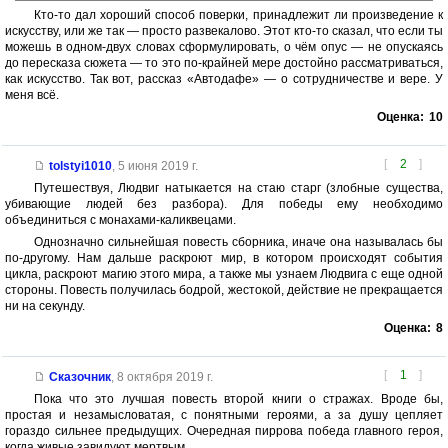
Кто-то дал хороший способ поверки, принадлежит ли произведение к
искусству, или же так — просто развекалово. Этот кто-то сказал, что если ты
можешь в одном-двух словах сформулировать, о чём опус — не опускаясь
до пересказа сюжета — то это по-крайней мере достойно рассматриваться,
как искусство. Так вот, рассказ «Автодафе» — о сотрудничестве и вере. У
меня всё.
Оценка:
10
[
2
]
tolstyi1010
,
5 июня 2019 г.
Путешествуя, Людвиг натыкается на стаю старг (злобные существа,
убивающие людей без разбора). Для победы ему необходимо
объединиться с монахами-каликвецами.
Однозначно сильнейшая повесть сборника, иначе она называлась бы
по-другому. Нам дальше раскроют мир, в котором происходят события
цикла, раскроют магию этого мира, а также мы узнаем Людвига с еще одной
стороны. Повесть получилась бодрой, жестокой, действие не прекращается
ни на секунду.
Оценка:
8
[
1
]
Сказочник
,
8 октября 2019 г.
Пока что это лучшая повесть второй книги о стражах. Вроде бы,
простая и незамысловатая, с понятными героями, а за душу цепляет
гораздо сильнее предыдущих. Очередная пиррова победа главного героя,
когда живые завидуют мертвым.