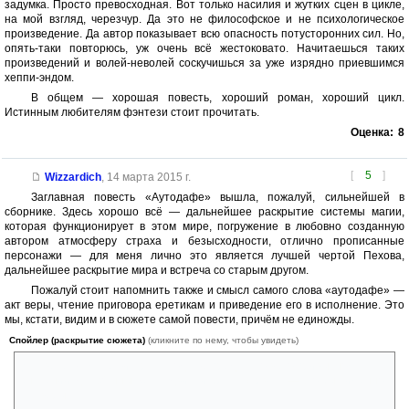
задумка. Просто превосходная. Вот только насилия и жутких сцен в цикле,
на мой взгляд, черезчур. Да это не философское и не психологическое
произведение. Да автор показывает всю опасность потусторонних сил. Но,
опять-таки повторюсь, уж очень всё жестоковато. Начитаешься таких
произведений и волей-неволей соскучишься за уже изрядно приевшимся
хеппи-эндом.
В общем — хорошая повесть, хороший роман, хороший цикл.
Истинным любителям фэнтези стоит прочитать.
Оценка:
8
[
5
]
Wizzardich
,
14 марта 2015 г.
Заглавная повесть «Аутодафе» вышла, пожалуй, сильнейшей в
сборнике. Здесь хорошо всё — дальнейшее раскрытие системы магии,
которая функционирует в этом мире, погружение в любовно созданную
автором атмосферу страха и безысходности, отлично прописанные
персонажи — для меня лично это является лучшей чертой Пехова,
дальнейшее раскрытие мира и встреча со старым другом.
Пожалуй стоит напомнить также и смысл самого слова «аутодафе» —
акт веры, чтение приговора еретикам и приведение его в исполнение. Это
мы, кстати, видим и в сюжете самой повести, причём не единожды.
Спойлер (раскрытие сюжета)
(кликните по нему, чтобы увидеть)
Для вёлефа-малефикара аутодафе предстало в его привычном
значении, для Ханны же, Людвига и брата Курвуса — это был именно
акт веры.