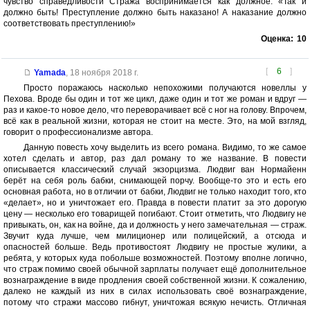
чувство справедливости Стража воспринимается как должное: «Так и
должно быть! Преступление должно быть наказано! А наказание должно
соответствовать преступлению!»
Оценка:
10
[
6
]
Yamada
,
18 ноября 2018 г.
Просто поражаюсь насколько непохожими получаются новеллы у
Пехова. Вроде бы один и тот же цикл, даже один и тот же роман и вдруг —
раз и какое-то новое дело, что переворачивает всё с ног на голову. Впрочем,
всё как в реальной жизни, которая не стоит на месте. Это, на мой взгляд,
говорит о профессионализме автора.
Данную повесть хочу выделить из всего романа. Видимо, то же самое
хотел сделать и автор, раз дал роману то же название. В повести
описывается классический случай экзорцизма. Людвиг ван Нормайенн
берёт на себя роль бабки, снимающей порчу. Вообще-то это и есть его
основная работа, но в отличии от бабки, Людвиг не только находит того, кто
«делает», но и уничтожает его. Правда в повести платит за это дорогую
цену — несколько его товарищей погибают. Стоит отметить, что Людвигу не
привыкать, он, как на войне, да и должность у него замечательная — страж.
Звучит куда лучше, чем милиционер или полицейский, а отсюда и
опасностей больше. Ведь противостоят Людвигу не простые жулики, а
ребята, у которых куда побольше возможностей. Поэтому вполне логично,
что страж помимо своей обычной зарплаты получает ещё дополнительное
вознаграждение в виде продления своей собственной жизни. К сожалению,
далеко не каждый из них в силах использовать своё вознаграждение,
потому что стражи массово гибнут, уничтожая всякую нечисть. Отличная