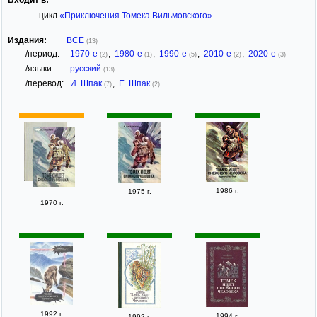
— цикл
«Приключения Томека Вильмовского»
Издания:
ВСЕ
(13)
/период:
1970-е
,
1980-е
,
1990-е
,
2010-е
,
2020-е
(2)
(1)
(5)
(2)
(3)
/языки:
русский
(13)
/перевод:
И. Шпак
,
Е. Шпак
(7)
(2)
1986 г.
1975 г.
1970 г.
1992 г.
1994 г.
1992 г.