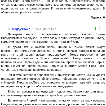
обложку книги, а что внутри — нет. И вроде бы в подростковом возрасте
читал, когда такое чтиво лучше всего воспринимается лучше всего. Но вот
поди ты, оставила равнодушным. И читал я её относительно долго. В
общем — не срослось. Бывает.
Оценка:
6
[
3
]
sergej210477
,
21 декабря 2015 г.
Четвертая книга о приключениях польского юноши Томека
Вильмовского и его друзей. На этот раз они путешествуют по Индии, Тибету,
Памиру и другим экзотическим местам Центральной Азии.
Я думал, что с каждой новой книгой о Томеке, сюжет будет
повторяться, тема исчерпает себя. Но нет! Я ошибся. Каждая очередная
книга из этой серии лучше предъидущей. Томек взрослее, и его
приключения становятся более интересней. Автор меняет стили
написания книг. Первые две книги напоминали произведения Жюля Верна.
Книга «Томек на тропе войны» написана в стиле Майна Рида. Эта,
четвёртая, книга серии непохожа на первые.
Тут и путешествия и перестрелки и приключения. Автор, как на уроках
географии, только в интересной остросюжетной манере, знакомит читателя
с Индией, Гималаями,Тибетом, климатом, животными, там обитающими,
народами, их культурой и обычаями и многим другим.
Книги интересны и полезны для подростков. Кроме того, они несут
воспитательную ценность, ведь их герои благородны и честны.
Великолепный яркий язык романа, книга читается за пару вечеров.
Подходит и для детей и взрослых, но все же, подросткам она будет ближе и