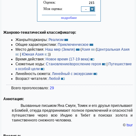
Оценок:
215
Моя оценка:
-
подробнее
Жанрово-тематический классификатор:
Жанры/поджанры:
Реализм
Общие характеристики:
Приключенческое
Место действия:
Наш мир (Земля)
(
Азия
(
Центральная Азия
|
Южная Азия
)
)
Время действия:
Новое время (17-19 века)
Сюжетные ходы:
Становление/взросление героя
|
Путешествие
к особой цели
Линейность сюжета:
Линейный с экскурсами
Возраст читателя:
Любой
Всего проголосовало:
29
Аннотация:
Вызванные письмом Яна Смуги, Томек и его друзья приплывают
в Бомбей, откуда предпринимают полное приключений и опасностей
путешествие через всю Индию в Тибет в поисках золота и
таинственного снежного человека.
©
tsur
Входит в: