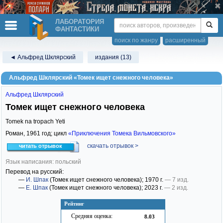
ЛАБОРАТОРИЯ
ФАНТАСТИКИ
поиск по жанру
расширенный
◄ Альфред Шклярский
издания (13)
Альфред Шклярский «Томек ищет снежного человека»
Альфред Шклярский
Томек ищет снежного человека
Tomek na tropach Yeti
Роман,
1961
год; цикл
«Приключения Томека Вильмовского»
скачать отрывок >
читать отрывок
Язык написания: польский
Перевод на русский:
—
И. Шпак
(Томек ищет снежного человека)
; 1970 г.
— 7 изд.
—
Е. Шпак
(Томек ищет снежного человека)
; 2023 г.
— 2 изд.
Рейтинг
Средняя оценка:
8.03