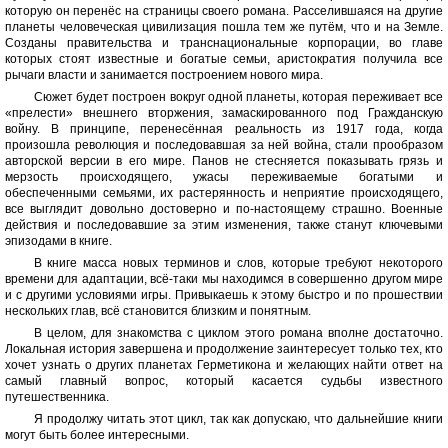
которую он перенёс на страницы своего романа. Расселившаяся на другие
планеты человеческая цивилизация пошла тем же путём, что и на Земле.
Созданы правительства и транснациональные корпорации, во главе
которых стоят известные и богатые семьи, аристократия получила все
рычаги власти и занимается построением нового мира.
Сюжет будет построен вокруг одной планеты, которая переживает все
«прелести» внешнего вторжения, замаскированного под Гражданскую
войну. В принципе, перенесённая реальность из 1917 года, когда
произошла революция и последовавшая за ней война, стали прообразом
авторской версии в его мире. Панов не стесняется показывать грязь и
мерзость происходящего, ужасы переживаемые богатыми и
обеспеченными семьями, их растерянность и неприятие происходящего,
все выглядит довольно достоверно и по-настоящему страшно. Военные
действия и последовавшие за этим изменения, также станут ключевыми
эпизодами в книге.
В книге масса новых терминов и слов, которые требуют некоторого
времени для адаптации, всё-таки мы находимся в совершенно другом мире
и с другими условиями игры. Привыкаешь к этому быстро и по прошествии
нескольких глав, всё становится близким и понятным.
В целом, для знакомства с циклом этого романа вполне достаточно.
Локальная история завершена и продолжение заинтересует только тех, кто
хочет узнать о других планетах Герметикона и желающих найти ответ на
самый главный вопрос, который касается судьбы известного
путешественника.
Я продолжу читать этот цикл, так как допускаю, что дальнейшие книги
могут быть более интересными.