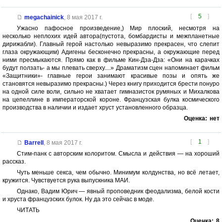
[
5
]
megachainick
,
8 мая 2017 г.
Ужасно пафосное произведение,) Мир плоский, несмотря на
несколько неплохих идей автора(пустота, бомбардисты и межпланетные
дирижабли). Главный герой настолько невыразимо прекрасен, что слепит
глаза окружающим) Адигены бесконечно прекрасны, а окружающие перед
ними пресмыкаются. Прямо как в фильме Кин-Дза-Дза: «Они на карачках
будут ползать- а мы плевать сверху....» Драматизм сцен напоминает фильм
«Защитники»- главные герои занимают красивые позы и опять же
становятся невыразимо прекрасны.) Через книгу приходится брести понуро
на одной силе воли, сильно не хватает гимназисток румяных и Михалкова
на цепеллине в императорской короне. Французская булка космического
производства в наличии и издает хруст установленного образца.
Оценка:
нет
[
1
]
Barrell
,
8 мая 2017 г.
Стим-панк с авторским колоритом. Смысла и действия — на хороший
рассказ.
Чуть меньше секса, чем обычно. Минимум колдунства, но всё летает,
кружится. Чувствуется рука выпускника МАИ.
Однако, Вадим Юрич — явный проповедник феодализма, белой кости
и хруста французских булок. Ну да это сейчас в моде.
ЧИТАТЬ
Оценка:
8