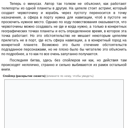
Теперь о минусах. Автор так толком не объяснил, как работают
телепорты из одной планеты в другую. На цепеле стоит астринг, который
создает червоточину и корабль через пустоту переносится в точку
назначения, а сфера в порту нужна для навигации, чтоб в пустоте не
проскочить нужное место. Однако по ходу повествования оказывается, что
червоточины можно создавать не где и когда нужно, а только в конкретных
географических точках планеты и есть определенное время, в которое эта
точка работает. Но это обстоятельство не мешает некоторым цепелям
прилетать не в порт, где есть сфера навигации, а в конкретный город на
конкретной планете. Возможно это было стечение обстоятельств
подгаданное персонажами, но не плохо было бы читателю это объяснить
по подробнее, а то как-то все очень запутанно получается.
Последняя битва, здесь без спойлеров ни как, но действия там
происходят нелогично, странно и сильно выбиваются из рамок остальной
книги.
Спойлер (раскрытие сюжета)
(кликните по нему, чтобы увидеть)
Амуш один из самых быстрых цепелей Герметикона, а это значит, что
его никто на Загрте догнать в небе не может к тому же Помпилио
знает, что враги особо многочисленными воздушными силами не
обладает. То есть если после событий в королевском дворце Амуш с
недельку помотается по Заграте, а потом телепортнется через
какую-нибудь дальнюю точку, опасности он себя не подвергнет.
Спешить ему по сюжету тоже не нужно. Но герои прорываются с
планеты, через точку телепорта, где их точно ждут враги. Допустим
Помпилио не ожидал, что столкнется с Дланью Справедливости, но
что им мешало развернуться и сбежать, как только ни ее заметили. И