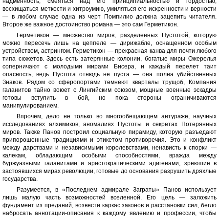
надменность, смеяться над его принципиальностью и гордостью,
восхищаться меткости и хитроумию, умиляться его искренности и верности
— в любом случае одна из черт Помпилио должна зацепить читателя.
Второе же важное достоинство романа — это сам Герметикон.
Герметикон — множество миров, разделенных Пустотой, которую
можно пересечь лишь на цеппеле — дирижабле, оснащенном особым
устройством, астрингом. Герметикон — прекрасная канва для почти любого
типа сюжетов. Здесь есть затерянные колонии, богатые миры Ожерелья
соперничают с молодыми мирами Бисера, и каждый перелет таит
опасность, ведь Пустота отнюдь не пуста — она полна убийственных
Знаков. Рядом со сферопортами темнеют кварталы трущоб, Компания
галанитов тайно воюет с Лингийским союзом, мощные военные эскадры
готовы вступить в бой, но пока стороны ограничиваются
манипулированием.
Впрочем, дело не только во многообещающем антураже, научных
исследованиях алхимиков, аномалиях Пустоты и секретах Потерянных
миров. Также Панов построил социальную пирамиду, которую разъедают
припорошенные традициями и этикетом противоречия. Это и конфликт
между дарствами и независимыми королевствами, ненависть к спорки —
калекам, обладающим особыми способностями, вражда между
буржуазными галанитами и аристократическими адигенами, зреюшие в
застоявшихся мирах революции, готовые до основания разрушить дряхлые
государства.
Разумеется, в «Последнем адмирале Заграты» Панов использует
лишь малую часть возможностей вселенной. Его цель — заложить
фундамент из преданий, возвести каркас законов и расстановки сил, бегло
набросать аннотации-описания к каждому явлению и профессии, чтобы