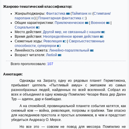
Жанрово-тематический классификатор:
Жанры/поджанры:
Фантастика
(
Таймпанк
(
Стимпанк/
паропанк
)
|
Планетарная фантастика
)
Общие характеристики:
Приключенческое
|
Военное
|
Социальное
Место действия:
Другой мир, не связанный с нашим
Время действия:
Неопределённое время действия
Сюжетные ходы:
Революция
|
Сверхъестественные
способности, супергерои
Линейность сюжета:
Линейно-параллельный
Возраст читателя:
Любой
Всего проголосовало:
107
Аннотация:
Однажды на Заграту, одну из рядовых планет Герметикона,
прибывает цеппель «Пытливый амуш» с экипажем из самых
разнообразных людей, найденных по всей вселенной. Собрал из
всех и объединил в одну команду Помпилио Чезаре Фаха дер Даген
Тур — адиген, дар и бамбадао.
А на спокойной, провинциальной планете события катятся, как
снежный ком — война, революция, погромы и грабежи. Там опасно
для наследников престола и простых алхимиков, в чем и предстоит
убедиться Андреасу О. Мерсе.
Но все это — совсем не повод для мессера Помпилио не