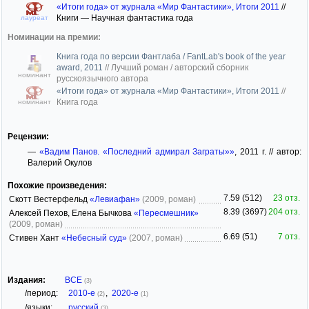
«Итоги года» от журнала «Мир Фантастики», Итоги 2011
//
Книги — Научная фантастика года
лауреат
Номинации на премии:
Книга года по версии Фантлаба / FantLab's book of the year
award, 2011
//
Лучший роман / авторский сборник
номинант
русскоязычного автора
«Итоги года» от журнала «Мир Фантастики», Итоги 2011
//
Книга года
номинант
Рецензии:
—
«Вадим Панов. «Последний адмирал Заграты»»
, 2011 г. // автор:
Валерий Окулов
Похожие произведения:
7.59 (512)
23 отз.
Скотт Вестерфельд
«Левиафан»
(2009, роман)
8.39 (3697)
204 отз.
Алексей Пехов, Елена Бычкова
«Пересмешник»
(2009, роман)
6.69 (51)
7 отз.
Стивен Хант
«Небесный суд»
(2007, роман)
Издания:
ВСЕ
(3)
/период:
2010-е
,
2020-е
(2)
(1)
/языки:
русский
(3)