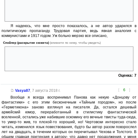
еще, гений стрельбы, не мог отстреливаться от самолетов
перегнувшись через бортик, в шатающейся на тросе корзине ему
было удобнее. По-моему, все это выглядит, как не очень удачная
попытка залатать сюжетную дыру
Я надеюсь, что мне просто показалось, а не автор ударился в
политическую пропаганду. Трудовая партия, ведь явная аналогия с
коммунистами и 1917 годом. Уж больно мерзко все описано,
Спойлер (раскрытие сюжета)
(кликните по нему, чтобы увидеть)
понятно, что революция событие нехорошее, но уж так все
оскотинивать не стоит. Революции не на пустом месте происходят, за
совсем откровенными ублюдками народ не пойдет, Лилиан правильно
говорит, что сам король тоже виноват.
Оценка:
7
[
6
]
Vasya87
,
7 августа 2018 г.
Вообще я всегда воспринимал Панова как некую «Донцову от
фантастики» с его этим бесконечным «Тайным городом», но после
«Герметикона» заново взглянул на писателя. Да, остался дешевый
армейский юмор, переработанный в стилистику фантастической
вселенной, остались уже набившие оскомину его вечные твисты туда-сюда,
то умер-то жив, то плохой-то хороший, но! Чертовски интересно стало
читать, изменился язык повествования, будто бы автор разом повзрослел
лет на двадцать, в течении которых он перечитывал Чехова и Толстого. В
общем главная претензия к автору- что давно нет продолжения, у меня