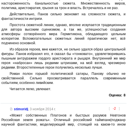
настороженность банальностью сюжета. Множественность миров,
политика, аристократия, грызня за трон и власть. Встречалось и не раз.
Действительно, Панов сильно экономит на сложности сюжета, и
фантастичности интриги.
Простота сюжетной линии, однако, вполне искупается традиционным
для автора высоким сценизмом, а так же, успешностью создания
атмосферы сотворённого мира Гермитикона, обладающего цельным
колоритом. Вспомогательных сюжетных линий практически нет, всё
подчинено основной.
Из образов героев, мне кажется, не сильно удался образ центральной
фигуры. Панов избразил его, я сказал бы «тонковато», удовлетворившись
пышным антруражем гордого аристократа и рыцаря. Внутренний же мир
героя «набросан» лишь редкими штрихами, на мой взгляд, чрезмерно
редкими. Второстепенные герои получились несколько лучше.
Роман полон горькой политической сатиры, Панову обычно не
свойственной. Сильно просматривается параллель современным
событиям, особенно ливийским.
Читается легко, увлекает.
Оценка:
8
[
-2
]
stimoridj
,
3 ноября 2014 г.
«Может собственных Платонов и быстрых разумов Невтонов
Российская земля рожать». Отличный российский таймпанк(поджанр
научной фантастики, моделирующий мир, стоящий на каком-то ином