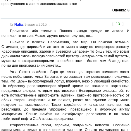
преступления с использованием заложников.
Оценка:
8
[
13
]
Nalia
,
9 марта 2015 г.
Прочитала, ибо стипманк. Панова никогда прежде не читала. И
поняла, что не зря. Может, другие цикли получше, но...
Сначала о плюсах. Несомненно, это мир. Он показан отлично.
Стимпанк, где дирижабли летают от мира к миру по гиперспространству.
Красочные описания, жаргон и суеверия цепарей-- то бишь тех, кто водит
дирижабли сквозь полную опасностей пустоту. Загадочность самой пустоты,
мутанты с экстрасенсорными способностями-- более чем благодатная
почва для произрастания сюжета...
Увы. Сюжет слабоват. Вкратце: зловещая торговая компания хочет
нефть небольшого мира Заграты, и устраивает там революцию, пользуясь
тем, что царь-- высокомерный лопух, впрочем, нежно любящий семейство.
На обрисовку революционеров чёрной краски не пожалели: картонные
продажные злодеи, которым противостоят благородные эльфы... ой, то
есть потомственные аристократы адигени. Какой-то протворечивостью от
обоих сторон конфликта и не пахнет, разве что адигени автор мягко
пожурил за высокомерие. Такое серьёзное и сложное явление, как
революция, до предела упрощено, превращено в лубочную агитку
монархизма. Явные намёки на октябрьскую революцию и на злых
любителей нефти США весьма прозрачны.
Второстепенные герои, впрочем, получились неплохо. Особенно
запомнился алхимик с раздвоением личности. Однако им уделено мало