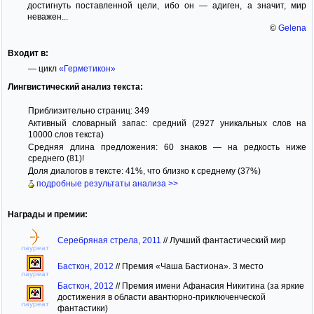
достигнуть поставленной цели, ибо он — адиген, а значит, мир
неважен...
©
Gelena
Входит в:
— цикл
«Герметикон»
Лингвистический анализ текста:
Приблизительно страниц: 349
Активный словарный запас: средний (2927 уникальных слов на
10000 слов текста)
Средняя длина предложения: 60 знаков — на редкость ниже
среднего (81)!
Доля диалогов в тексте: 41%, что близко к среднему (37%)
подробные результаты анализа >>
Награды и премии:
Серебряная стрела, 2011
//
Лучший фантастический мир
лауреат
Басткон, 2012
//
Премия «Чаша Бастиона». 3 место
лауреат
Басткон, 2012
//
Премия имени Афанасия Никитина (за яркие
достижения в области авантюрно-приключенческой
лауреат
фантастики)