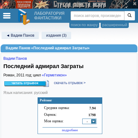
ЛАБОРАТОРИЯ
ФАНТАСТИКИ
поиск по жанру
расширенный
◄ Вадим Панов
издания (3)
Вадим Панов «Последний адмирал Заграты»
Вадим Панов
Последний адмирал Заграты
Роман,
2011
год; цикл
«Герметикон»
скачать отрывок >
читать отрывок
Язык написания: русский
Рейтинг
Средняя оценка:
7.94
Оценок:
1798
Моя оценка:
-
подробнее