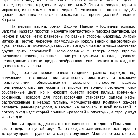
странствия? Жадность и ненависть, злоба и зависть? Или все дело в
отваге, верности, гордости и чувстве вины? Гении и злодеи, герои и
мерзавцы, их полным полно в мирах Герметикона, но по воле судьбы
дороги нескольких человек пересекутся на провинциальной планете
Заграта.
На первый взгляд, роман Вадима Панова «Последний адмирал
Заграты» кажется простой, нарочито контрастной и плоской картинкой, где
черное и белое четко разнесены по разные стороны баррикад. Хитрый
мятежник Нестор, чересчур прямодушный король Генрих, высокомерный
путешественник Помпилио, наемник и бамбадир Феликс, а также множество
других ярких персонажей. Полюбовались? А теперь автор играючи
смешивает краски, насыщая палитру глубокими тонами, добавляя
неожиданные оттенки, щедро разбрасывая тени намеков и накладывая
дополнительные слои.
Под пестрым мельтешением традиций разных народов, под
вычурными названиями, под авантюрной романтикой и веселыми
приключениями обнаруживается довольно непростой расклад
политических сил, где каждый из игроков не только преследует свои
собственные цели, но и норовит обвести вокруг пальца временных
союзников. Поводом для противостояния становятся запасы нефы,
расположенные в недрах пустынь. Могущественная Компания жаждет
овладеть ценным ресурсом, а заодно, не мелочась, и всей планетой. И
потому в ход идет старый принцип «разделяй и властвуй», а страну ждут
черные дни.
Честь и гордость, для знатного и влиятельного адигена Помпилио —
это отнюдь не пустой звук. Панов создал запоминающегося героя, к
которому крайне трудно остаться равнодушным. Можно презирать его за