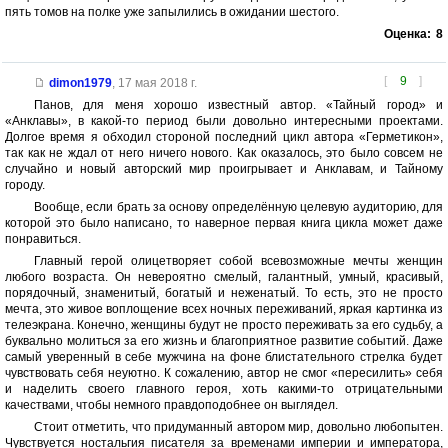
пять томов на полке уже запылились в ожидании шестого.
Оценка:
8
[
9
]
dimon1979
,
17 мая 2018 г.
Панов, для меня хорошо известный автор. «Тайный город» и
«Анклавы», в какой-то период были довольно интересными проектами.
Долгое время я обходил стороной последний цикл автора «Герметикон»,
так как не ждал от него ничего нового. Как оказалось, это было совсем не
случайно и новый авторский мир проигрывает и Анклавам, и Тайному
городу.
Вообще, если брать за основу определённую целевую аудиторию, для
которой это было написано, то наверное первая книга цикла может даже
понравиться.
Главный герой олицетворяет собой всевозможные мечты женщин
любого возраста. Он невероятно смелый, галантный, умный, красивый,
порядочный, знаменитый, богатый и неженатый. То есть, это не просто
мечта, это живое воплощение всех ночных переживаний, яркая картинка из
телеэкрана. Конечно, женщины будут не просто переживать за его судьбу, а
буквально молиться за его жизнь и благоприятное развитие событий. Даже
самый уверенный в себе мужчина на фоне блистательного стрелка будет
чувствовать себя неуютно. К сожалению, автор не смог «пересилить» себя
и наделить своего главного героя, хоть какими-то отрицательными
качествами, чтобы немного правдоподобнее он выглядел.
Стоит отметить, что придуманный автором мир, довольно любопытен.
Чувствуется ностальгия писателя за временами империи и императора,