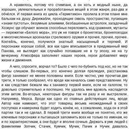
А нравилось, потому что стимпанк, а он хоть и модный ныне, да
хороших, увлекательных и проработанных вещей в этом жанре, раз-два и
обчёлся. И первая книга из цикла «Герметикон» пролила в этом плане мне
бальзам на душу. Дирижабли, проходящие сквозь пространство, пугающие
«знаки пустоты», безумные алхимики, безбашенные астрологи, загадочный
Хоэкунс где обучают воинов способных переломить ход сражения, мутанты
— пережитки «Белого мора», это уж не говоря о бронетягах, бронепоездах
и многочисленных арсеналах стрелкового оружия и прочее, прочее, прочее.
Коктейль, конечно, получился знатный: насыщенный и терпкий. И
персонажи хороши собой, все как один вписываются в придуманный мир
Панова, не выглядят как случайно попавшие не в ту эпоху, не на ту
вечеринку. Атмосфера заполняет наших героев, герои добавляют миру
жизни и движения.
А чего, спросите, ворчал то? Было с чего по-бубнить под нос, но не так
чтобы слишком. Во-первых, это конечно долгая прелюдия, расстановка
фигур занимает не менее половины книги. Если честно, уже прочитав две
трети, я только сообразил, что вроде как началось само представление. Ну
и как следствие бежали мы к занавесу первой книги, если не галопом, то
довольно стремительно и поспешно. Не удалось мне вдоволь насладится
этим актом. Во-вторых, некоторые фигуры так ни разу и не выстрелили.
Например, Мерса. Вроде как одно из главных действующих лиц, вроде
Автор нам намекает, что этот товарищ весьма неожиданный в своих
поступках и наверняка будет ходить конём, но, к сожалению, хода он в этой
партии так и не сделал. В первой трети книги вообще не понятно, кто же
ключевые персонажи и пытаешься запомнить всех не только по именам, но
и по характеристикам, а они будут и вполне сочные. Держать в уме людей с
фамилиями Зопчик, Стачик, Кумчик, Мучик, Пачик и Нучик давалось