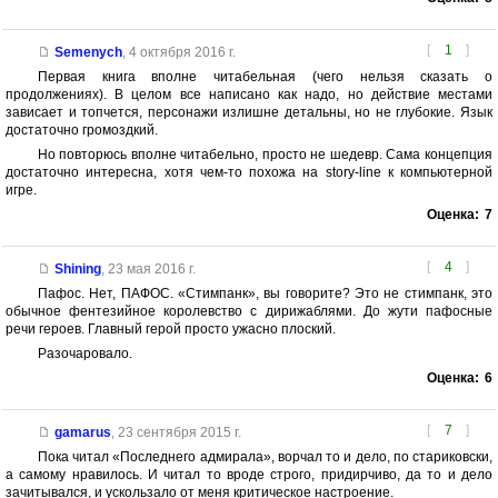
[
1
]
Semenych
,
4 октября 2016 г.
Первая книга вполне читабельная (чего нельзя сказать о
продолжениях). В целом все написано как надо, но действие местами
зависает и топчется, персонажи излишне детальны, но не глубокие. Язык
достаточно громоздкий.
Но повторюсь вполне читабельно, просто не шедевр. Сама концепция
достаточно интересна, хотя чем-то похожа на story-line к компьютерной
игре.
Оценка:
7
[
4
]
Shining
,
23 мая 2016 г.
Пафос. Нет, ПАФОС. «Стимпанк», вы говорите? Это не стимпанк, это
обычное фентезийное королевство с дирижаблями. До жути пафосные
речи героев. Главный герой просто ужасно плоский.
Разочаровало.
Оценка:
6
[
7
]
gamarus
,
23 сентября 2015 г.
Пока читал «Последнего адмирала», ворчал то и дело, по стариковски,
а самому нравилось. И читал то вроде строго, придирчиво, да то и дело
зачитывался, и ускользало от меня критическое настроение.