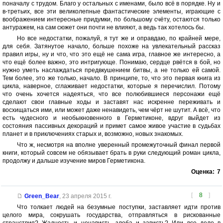
поначалу с трудом. Благо у остальных с именами, было всё в порядке. Ну и
в-третьих, все эти великолепные фантастические элементы, играющие с
воображением интересные придумки, по большому счёту, остаются только
антуражем, на сам сюжет они почти не влияют, а ведь так хотелось бы.
Но все недостатки, пожалуй, я тут же и оправдаю, по крайней мере,
для себя. Затянутое начало, больше похоже на увлекательный рассказ
правил игры, ну и что, что это ещё не сама игра, главное же интересно, а
что ещё более важно, это интригующе. Понимаю, сердце рвётся в бой, но
нужно уметь наслаждаться предвкушением битвы, а не только ей самой.
Тем более, это же только, начало. В принципе, то, что это первая книга из
цикла, наверное, сглаживает недостатки, которые я перечислил. Потому
что очень хочется надеяться, что все полюбившиеся персонажи ещё
сделают свои главные ходы и заставят нас искренне переживать и
восхищаться ими, или может даже ненавидеть, чем чёрт не шутит. А всё, что
есть чудесного и необыкновенного в Герметиконе, вдруг выйдет из
состояния пассивных декораций и примет самое живое участие в судьбах
планет и в приключениях старых и, возможно, новых знакомых.
Что ж, несмотря на вполне уверенный промежуточный финал первой
книги, который совсем не обязывает брать в руки следующий роман цикла,
продолжу и дальше изучение миров Герметикона.
Оценка:
7
[
8
]
Green_Bear
,
23 апреля 2015 г.
Что толкает людей на безумные поступки, заставляет идти против
целого мира, сокрушать государства, отправляться в рискованные