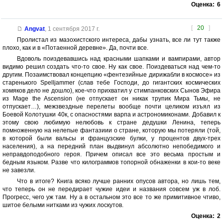
Оценка:
6
[
20
]
Angvat
,
1 сентября 2017 г.
Пролистал из мазохистского интереса, дабы узнать, все ли тут также
плохо, как и в «Потаенной деревне». Да, почти все.
Вдоволь поиздевавшись над красными шапками и вампирами, автор
видимо решил создать что-то свое. Ну как свое. Поиздеваться над чем-то
другим. Позаимствовал концепцию «фентезийные дирижабли в космосе» из
старенького Spelljammer (слав тебе Господи, до гигантских космических
хомяков дело не дошло), кое-что прихватил у стимпанковских Сынов Эфира
из Mage the Ascension (не отпускает он никак трупик Мира Тьмы, не
отпускает…), межзвездные перелеты вообще почти целиком изъял из
Боевой Колотушки 40к, с опасностями варпа и астрономиконами. Добавил к
этому свою любимую нелюбовь к стране дедушки Ленина, теперь
помноженную на нелепые фантазиии о стране, которую мы потеряли (той,
в которой были вальсы и французские булки, у процентов двух-трех
населения), а на передний план выдвинул абсолютно непобедимого и
неправдоподобного героя. Причем описал все это весьма простым и
бедным языком. Разве что килограммов топорной обнаженки в кои-то веке
не завезли.
Что в итоге? Книга всяко лучше ранних опусов автора, но лишь тем,
что теперь он не передирает чужие идеи и названия совсем уж в лоб.
Прогресс, чего уж там. Ну а в остальном это все то же примитивное чтиво,
шитое белыми нитками из чужих лоскутов.
Оценка:
2