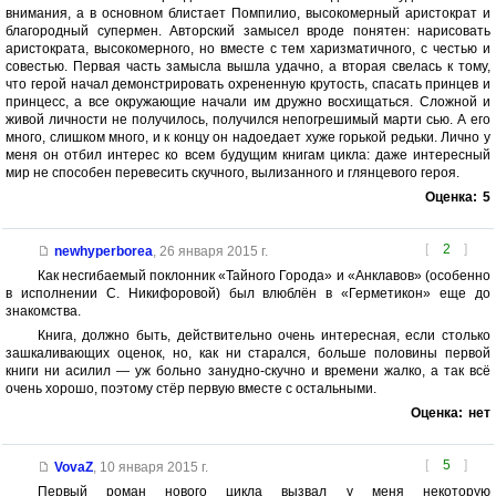
внимания, а в основном блистает Помпилио, высокомерный аристократ и
благородный супермен. Авторский замысел вроде понятен: нарисовать
аристократа, высокомерного, но вместе с тем харизматичного, с честью и
совестью. Первая часть замысла вышла удачно, а вторая свелась к тому,
что герой начал демонстрировать охрененную крутость, спасать принцев и
принцесс, а все окружающие начали им дружно восхищаться. Сложной и
живой личности не получилось, получился непогрешимый марти сью. А его
много, слишком много, и к концу он надоедает хуже горькой редьки. Лично у
меня он отбил интерес ко всем будущим книгам цикла: даже интересный
мир не способен перевесить скучного, вылизанного и глянцевого героя.
Оценка:
5
[
2
]
newhyperborea
,
26 января 2015 г.
Как несгибаемый поклонник «Тайного Города» и «Анклавов» (особенно
в исполнении С. Никифоровой) был влюблён в «Герметикон» еще до
знакомства.
Книга, должно быть, действительно очень интересная, если столько
зашкаливающих оценок, но, как ни старался, больше половины первой
книги ни асилил — уж больно занудно-скучно и времени жалко, а так всё
очень хорошо, поэтому стёр первую вместе с остальными.
Оценка:
нет
[
5
]
VovaZ
,
10 января 2015 г.
Первый роман нового цикла вызвал у меня некоторую