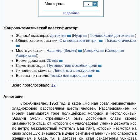
Моя оценка:
-
подробнее
Жанрово-тематический классификатор:
Жанры/поджанры:
Детектив
(
Нуар
|
Полицейский детектив
)
Общие характеристики:
С множеством интриг
|
Психологическое
Место действия:
Наш мир (Земля)
(
Америка
(
Северная
Америка
)
)
Время действия:
20 век
Сюжетные ходы:
Путешествие к особой цели
Линейность сюжета:
Линейный с экскурсами
Возраст читателя:
Только для взрослых
Всего проголосовало:
12
Аннотация:
Лос-Анджелес, 1953 год. В кафе ,,Ночная сова'' неизвестными
хладнокровно расстреляны шесть человек. Расследованием их
гибели занимаются трое полицейских: молодой и честолюбивый
Эдмунд Эксли, стремящийся быть достойным славы своего
знаменитого отца, от которого он унаследовал умение держать нос
по ветру; безжалостный мститель Бад Уайт, который несмотря на
свою зловещую внешность в душе сентиментален, у него слабость к
женщинам в беде, т.к. в детстве он стал свидетелем убийства