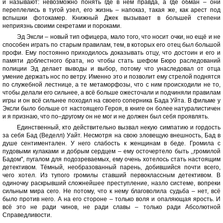
и называют: невозможно понять где в нём правда, а где обман – они
переплелись в тугой узел, его жизнь – напоказ, такая же, как арест под
вспышки фотокамер. Книжный Джек вызывает в большей степени
неприязнь своими секретами и пороками.
Эд Эксли – новый тип офицера, мало того, что носит очки, но ещё и не
способен играть по старым правилам, тем, в которых его отец был большой
профи. Ему постоянно приходилось доказывать отцу, что достоин и его и
памяти доблестного брата, но чтобы стать шефом Бюро раследований
полиции Эд делает выводы и выбор, потому что унаследовал от отца
умение держать нос по ветру. Именно это и позволит ему стрелой поднятся
по служебной лестнице, а те метаморфозы, что с ним происходили не то,
чтобы делали его сильнее, а всё больше ожесточали и подчиняли правилам
игры и он всё сильнее походил на своего соперника Бада Уйта. В фильме у
Эксли было больше от настоящего Героя, в книге он более натуралистичен
и я признаю, что по–другому он не мог и не должен был себя проявлять.
Единственный, кто действительно вызвал некую симпатию и гордость
за себя Бад (Веделл) Уайт. Несмотря на свою зловещую внешность, Бад в
душе сентиментален. У него слабость к женщинам в беде. Громила с
пудовыми кулаками и добрым сердцем – ему осточертело быть ,,громилой
Бадом'', пугалом для подозреваемых, ему очень хотелось стать настоящим
детективом. Тёмный, необразованный парень, добившийся почти всего,
чего хотел. Из тупого громилы ставший первоклассным детективом. В
одиночку раскрывший сложнейшее преступление, назло системе, вопреки
сильным мира сего. Не потому, что к нему благоволила судьба – нет, всё
было против него. А на его стороне – только воля и опаляющая ярость. И
всё это не ради чинов, не ради славы – только ради Абсолютной
Справедливости.