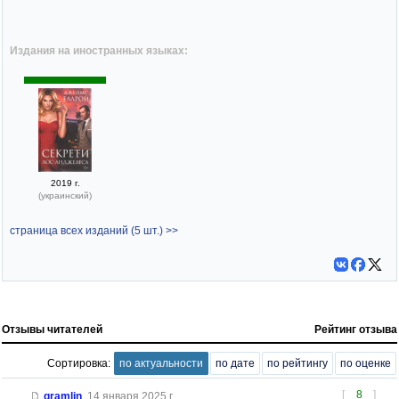
Издания на иностранных языках:
2019 г.
(украинский)
страница всех изданий (5 шт.) >>
Отзывы читателей
Рейтинг отзыва
Сортировка:
по актуальности
по дате
по рейтингу
по оценке
[
8
]
gramlin
,
14 января 2025 г.