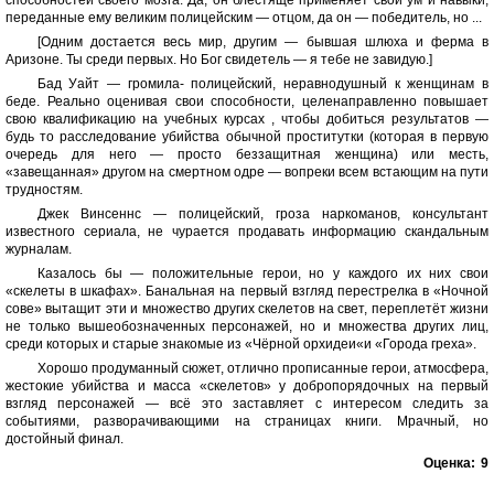
переданные ему великим полицейским — отцом, да он — победитель, но ...
[Одним достается весь мир, другим — бывшая шлюха и ферма в
Аризоне. Ты среди первых. Но Бог свидетель — я тебе не завидую.]
Бад Уайт — громила- полицейский, неравнодушный к женщинам в
беде. Реально оценивая свои способности, целенаправленно повышает
свою квалификацию на учебных курсах , чтобы добиться результатов —
будь то расследование убийства обычной проститутки (которая в первую
очередь для него — просто беззащитная женщина) или месть,
«завещанная» другом на смертном одре — вопреки всем встающим на пути
трудностям.
Джек Винсеннс — полицейский, гроза наркоманов, консультант
известного сериала, не чурается продавать информацию скандальным
журналам.
Казалось бы — положительные герои, но у каждого их них свои
«скелеты в шкафах». Банальная на первый взгляд перестрелка в «Ночной
сове» вытащит эти и множество других скелетов на свет, переплетёт жизни
не только вышеобозначенных персонажей, но и множества других лиц,
среди которых и старые знакомые из «Чёрной орхидеи«и «Города греха».
Хорошо продуманный сюжет, отлично прописанные герои, атмосфера,
жестокие убийства и масса «скелетов» у добропорядочных на первый
взгляд персонажей — всё это заставляет с интересом следить за
событиями, разворачивающими на страницах книги. Мрачный, но
достойный финал.
Оценка:
9