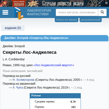
ЛАБОРАТОРИЯ
ФАНТАСТИКИ
поиск по жанру
расширенный
издания (5)
Джеймс Эллрой «Секреты Лос-Анджелеса»
Джеймс Эллрой
Секреты Лос-Анджелеса
L.A. Confidential
Роман,
1990
год; цикл
«Лос-Анджелесский квартет»
Язык написания: английский
Перевод на русский:
—
Н. Холмогорова
(Секреты Лос-Анджелеса)
; 2005 г.
— 4 изд.
Перевод на украинский:
—
А. Чупа
(Секрети Лос-Анджелеса)
; 2019 г.
— 1 изд.
Рейтинг
Средняя оценка:
8.70
Оценок:
105