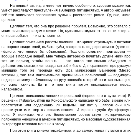
На первый взгляд, в книге нет ничего особенного: суровые мужики как
умеют расследуют преступления в Америке пятидесятых. А автор как умеет
всё это описывает развешивая ружья и расставляя рояли. Однако, книга
цепляет.
Цепляет тем, что она про решение проблем. Возможно, это совпало с
моим личным периодом в жизни. Но, мужикам накидывает на вентилятор, а
они разгребают — читать приятно.
Цепляет описанием работы полиции. Это кринж: стрельнуть в потолок
на опросе свидетелей, выбить зубы, застрелить подозреваемого (даже не
чёрного, что многое бы объяснило). Подлоги, сокрытия, подтасовки —
вообще в порядке вещей. Мне теперь интересно почитать другие книги про
тот же период, чтобы понять — это автор так вольно обходится с
действительностью, или правда так всё и было. Для сравнения, про русскую
милицию того же периода есть Эра милосердия Вайнеров (Место
встречи..), так там максимальное превышение полномочий — подкинуть
подозреваемому пойманному за руку кошелёк который он и так вытащил,
но успел скинуть. Да и то пол книги потом оправдывается перед
напарником.
Цепляет описанием женских персонажей (вернее, его отсутствием). В
рецензии @stasyakushkin на Конофальского написано что бабы в книге или
проститутки или содержанки ли ведьмы. Так вот у Эллроя они или
проститутки или жертвы изнасилования. И играют сугубо бутафорскую
роль. Я понимаю, что это более-менее соответствует историческому
положению женщины в америке пятидесятых, но массовая художественная
литература готовила меня не к этому.
При этом книга кинематографичная, я до самого конца путался в этих