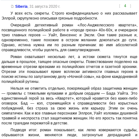
[
4
]
Siberia
,
31 августа 2020 г.
У всех есть секреты. Строго конфиденциально о них рассказывает
Эллрой, скрупулезно описывая грязные подробности.
Очередной детективный роман «Лос-Анджелесского квартета»,
посвященного полицейской работе в «городе греха» 40х-60х, и очередное
трио главных героев — Уайт, Винсеннс и Эксли. Они такие разные и,
одновременно, такие похожие в остром желании докопаться до сути.
Однако, истина нужна им по разным причинам: во имя абсолютной
справедливости, чтобы уцелеть, для самоутверждения.
Роман охватывает несколько лет, а истоки сюжета тянутся еще
дальше в прошлое, таящее опасные секреты. Повествование поделено на
временные отрезки врезками из полицейских отчетов и газетной хроники.
Отрезки эти показывают яркие всплески активности главных героев в
поиске истины по запутанному делу «Ночной совы», на фоне каждодневной
полицейской рутины.
Нельзя не отметить отдельно, покоряющий образ защитника женщин
— громилы с тяжелыми кулаками и добрым сердцем — Бада Уайта. Это
единственный герой за весь «Квартет», который нравится без каких-либо
оговорок. Бад — коп, стремящийся к справедливости без корыстных
побуждений, без страха за свою жизнь или карьеру. Этим он очень
симпатичен. Как и все главные персонажи Эллроя, Уайт изломан душевной
травмой и неспроста стал защитником женщин. Но его ярость так понятна
после трагедии пережитой в детстве.
Подводя итог: роман показывает, как легко коверкаются судьбы,
обрываются жизни, меняются люди, затронутые деградацией и