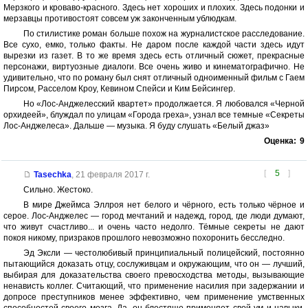
Мерзкого и кроваво-красного. Здесь нет хороших и плохих. Здесь подонки и
мерзавцы противостоят совсем уж законченным ублюдкам.
По стилистике роман больше похож на журналистское расследование.
Все сухо, емко, только факты. Не даром после каждой части здесь идут
вырезки из газет. В то же время здесь есть отличный сюжет, прекрасные
персонажи, виртуозные диалоги. Все очень живо и кинематографично. Не
удивительно, что по роману был снят отличный одноименный фильм с Гаем
Пирсом, Расселом Кроу, Кевином Спейси и Ким Бейсингер.
Но «Лос-Анджелесский квартет» продолжается. Я любовался «Черной
орхидеей», блуждал по улицам «Города греха», узнал все темные «Секреты
Лос-Анджелеса». Дальше — музыка. Я буду слушать «Белый джаз»
Оценка:
9
[
5
]
Tasechka
,
21 февраля 2017 г.
Сильно. Жестоко.
В мире Джеймса Эллроя нет белого и чёрного, есть только чёрное и
серое. Лос-Анджелес — город мечтаний и надежд, город, где люди думают,
что живут счастливо... и очень часто недолго. Тёмные секреты не дают
покоя никому, призраков прошлого невозможно похоронить бесследно.
Эд Эксли — честолюбивый принципиальный полицейский, постоянно
пытающийся доказать отцу, сослуживцам и окружающим, что он — лучший,
выбирая для доказательства своего превосходства методы, вызывающие
ненависть коллег. Считающий, что применение насилия при задержании и
допросе преступников менее эффективно, чем применение умственных
способностей своего мозга. Да, он блестяще применяет свой ум и навыки,