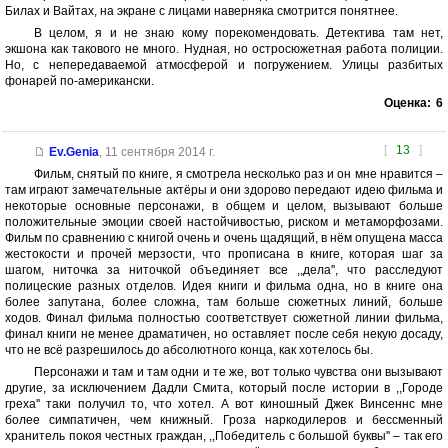
Билах и Вайтах, на экране с лицами наверняка смотрится понятнее.
В целом, я и не знаю кому порекомендовать. Детектива там нет,
экшона как такового не много. Нудная, но остросюжетная работа полиции.
Но, с непередаваемой атмосферой и погружением. Улицы разбитых
фонарей по-американски.
Оценка:
6
[
13
]
Ev.Genia
,
11 сентября 2014 г.
Фильм, снятый по книге, я смотрела несколько раз и он мне нравится –
там играют замечательные актёры и они здорово передают идею фильма и
некоторые основные персонажи, в общем и целом, вызывают больше
положительные эмоции своей настойчивостью, риском и метаморфозами.
Фильм по сравнению с книгой очень и очень щадящий, в нём опущена масса
жестокости и прочей мерзости, что прописана в книге, которая шаг за
шагом, ниточка за ниточкой объединяет все ,,дела'', что расследуют
полицеские разных отделов. Идея книги и фильма одна, но в книге она
более запутана, более сложна, там больше сюжетных линий, больше
ходов. Финал фильма полностью соответствует сюжетной линии фильма,
финал книги не менее драматичен, но оставляет после себя некую досаду,
что не всё разрешилось до абсолютного конца, как хотелось бы.
Персонажи и там и там одни и те же, вот только чувства они вызывают
другие, за исключением Дадли Смита, который после истории в ,,Городе
греха'' таки получил то, что хотел. А вот киношный Джек Винсеннс мне
более симпатичен, чем книжный. Гроза наркодилеров и бессменный
хранитель покоя честных граждан, ,,Победитель с большой буквы'' – так его