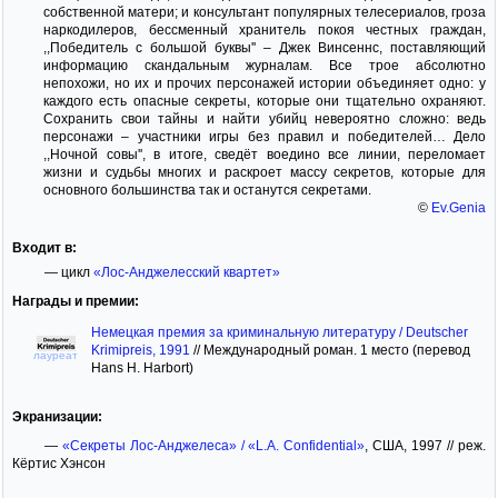
собственной матери; и консультант популярных телесериалов, гроза
наркодилеров, бессменный хранитель покоя честных граждан,
,,Победитель с большой буквы'' – Джек Винсеннс, поставляющий
информацию скандальным журналам. Все трое абсолютно
непохожи, но их и прочих персонажей истории объединяет одно: у
каждого есть опасные секреты, которые они тщательно охраняют.
Сохранить свои тайны и найти убийц невероятно сложно: ведь
персонажи – участники игры без правил и победителей… Дело
,,Ночной совы'', в итоге, сведёт воедино все линии, переломает
жизни и судьбы многих и раскроет массу секретов, которые для
основного большинства так и останутся секретами.
©
Ev.Genia
Входит в:
— цикл
«Лос-Анджелесский квартет»
Награды и премии:
Немецкая премия за криминальную литературу / Deutscher
Krimipreis, 1991
//
Международный роман. 1 место (перевод
лауреат
Hans H. Harbort)
Экранизации:
—
«Секреты Лос-Анджелеса» / «L.A. Confidential»
, США, 1997 // реж.
Кёртис Хэнсон