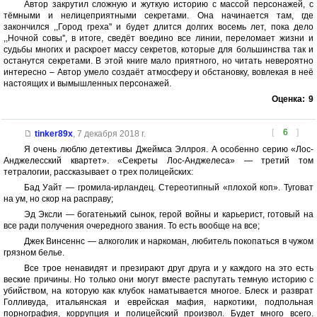
Автор закрутил сложную и жуткую историю с массой персонажей, с
тёмными и нелицеприятными секретами. Она начинается там, где
закончился ,,Город греха'' и будет длится долгих восемь лет, пока дело
,,Ночной совы'', в итоге, сведёт воедино все линии, переломает жизни и
судьбы многих и раскроет массу секретов, которые для большинства так и
останутся секретами. В этой книге мало приятного, но читать невероятно
интересно – Автор умело создаёт атмосферу и обстановку, вовлекая в неё
настоящих и вымышленных персонажей.
Оценка:
9
[
6
]
tinker89x
,
7 декабря 2018 г.
Я очень люблю детективы Джеймса Эллроя. А особенно серию «Лос-
Анджелесский квартет». «Секреты Лос-Анджелеса» — третий том
тетралогии, рассказывает о трех полицейских:
Бад Уайт — громила-ирландец. Стереотипный «плохой коп». Туговат
на ум, но скор на расправу;
Эд Эксли — богатенький сынок, герой войны и карьерист, готовый на
все ради получения очередного звания. То есть вообще на все;
Джек Винсеннс — алкоголик и наркоман, любитель покопаться в чужом
грязном белье.
Все трое ненавидят и презирают друг друга и у каждого на это есть
веские причины. Но только они могут вместе распутать темную историю с
убийством, на которую как клубок наматывается многое. Блеск и разврат
Голливуда, итальянская и еврейская мафия, наркотики, подпольная
порнография, коррупция и полицейский произвол. Будет много всего.