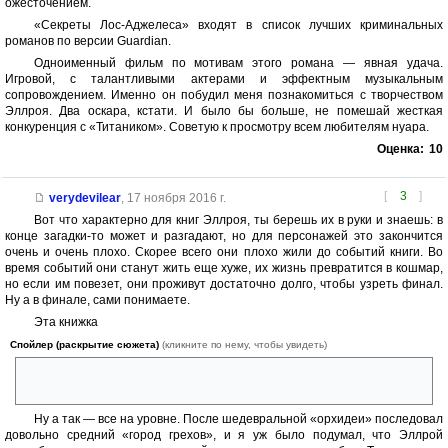
ожесточением.
«Секреты Лос-Аджелеса» входят в список лучших криминальных
романов по версии Guardian.
Одноименный фильм по мотивам этого романа — явная удача.
Игровой, с талантливыми актерами и эффектным музыкальным
сопровождением. Именно он побудил меня познакомиться с творчеством
Эллроя. Два оскара, кстати. И было бы больше, не помешай жесткая
конкуренция с «Титаником». Советую к просмотру всем любителям нуара.
Оценка:
10
[
3
]
verydevilear
,
17 ноября 2016 г.
Вот что характерно для книг Эллроя, ты берешь их в руки и знаешь: в
конце загадки-то может и разгадают, но для персонажей это закончится
очень и очень плохо. Скорее всего они плохо жили до событий книги. Во
время событий они станут жить еще хуже, их жизнь превратится в кошмар,
но если им повезет, они проживут достаточно долго, чтобы узреть финал.
Ну а в финале, сами понимаете.
Эта книжка
Спойлер (раскрытие сюжета)
(кликните по нему, чтобы увидеть)
стала небольшим исключением. Героев, конечно, перемололо, но
один остался в строю, а второй.. ну хотя бы жив.
Ну а так — все на уровне. После шедевральной «орхидеи» последовал
довольно средний «город грехов», и я уж было подумал, что Эллрой