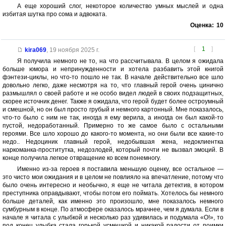
А еще хороший слог, некоторое количество умных мыслей и одна
избитая шутка про сома и адвоката.
Оценка:
10
[
1
]
kira069
,
19 ноября 2025 г.
Я получила немного не то, на что рассчитывала. В целом я ожидала
больше юмора и непринужденности и хотела разбавить этой книгой
фэнтези-циклы, но что-то пошло не так. В начале действительно все шло
довольно легко, даже несмотря на то, что главный герой очень цинично
размышлял о своей работе и не особо видел людей в своих подзащитных,
скорее источник денег. Также я ожидала, что герой будет более остроумный
и смешной, но он был просто грубый и немного картонный. Мне показалось,
что-то было с ним не так, иногда я ему верила, а иногда он был какой-то
пустой, недоработанный. Примерно то же самое было с остальными
героями. Все шло хорошо до какого-то момента, но они были все какие-то
недо.. Недоциник главный герой, недобывшая жена, недоклиентка
наркоманка-проститутка, недозлодей, который почти не вызвал эмоций. В
конце получила легкое отвращение ко всем понемногу.
Именно из-за героев я поставила меньшую оценку, все остальное —
это чисто мои ожидания и в целом не повлияло на впечатление, потому что
было очень интересно и необычно, я еще не читала детектив, в котором
преступника оправдывают, чтобы потом его поймать. Хотелось бы немного
больше деталей, как именно это произошло, мне показалось немного
сумбурным в конце. По атмосфере оказалось мрачнее, чем я думала. Если в
начале я читала с улыбкой и несколько раз удивилась и подумала «О!», то
под конец улыбка стала горькой усмешкой и никакой радости от поимки