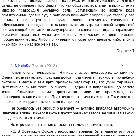
базирующаяся преимущественно на громких московских именно уголовных
делах, не отменяет того факта, что как общество возлагает в принципе на
миссию правосудия большую роль. Вступающий во всякого рода
сомнительные сделки судья заведомо понимает аморальную сторону, это
понимает все вокруг и в случае огласки последствия очевидны. В
«Линкольне» воссоздана тотальная система утраты всякой моральной
составляющей, чистая и не завуаированная социальная игра с неравными
возможностями, все участники которой «ловчилы» и ценят именно
прощелыжничество. Либо по инерции от советских времен, либо в силу
иных причин у нас все же не так.
Оценка:
7
[
9
]
NikolaSu
,
7 марта 2012 г.
Роман очень понравился. Написано живо, достоверно, динамично.
Очень познавательно раскрываются различные тонкости судебной
системы. Вместе с тем ярко прописан характер ГГ, его думы терзания.
Детективная линия тоже на высоте — держит в напряжении до самого
конца. Сюжетная линия практически нигде не провисает, все
последовательно и логично. Практически нет ничего лишнего. Если вначале
на стене висит ружье, то оно таки выстрелит.
Не обошлось без product placement — активно пиарятся автомобиль
Линкольн и пиво Гиннесс Как-то в других романах автора не замечал такого,
но здесь обратил внимание.
Но в целом впечатления от романа только положительные!
PS: В Советском Союзе с радостью перевели бы и напечатали этот