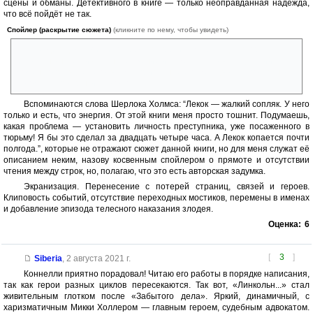
сцены и обманы. Детективного в книге — только неоправданная надежда,
что всё пойдёт не так.
Спойлер (раскрытие сюжета)
(кликните по нему, чтобы увидеть)
В эпизоде в доме Микки во время встречи с Руле, когда автор
буквально накручивает напряжение и кажется, что в следующий
момент оправдает его; в суде, признание его же адвокату показано
боком, как прикрытие кого-то.
Вспоминаются слова Шерлока Холмса: “Лекок — жалкий сопляк. У него
только и есть, что энергия. От этой книги меня просто тошнит. Подумаешь,
какая проблема — установить личность преступника, уже посаженного в
тюрьму! Я бы это сделал за двадцать четыре часа. А Лекок копается почти
полгода.”, которые не отражают сюжет данной книги, но для меня служат её
описанием неким, назову косвенным спойлером о прямоте и отсутствии
чтения между строк, но, полагаю, что это есть авторская задумка.
Экранизация. Перенесение с потерей страниц, связей и героев.
Клиповость событий, отсутствие переходных мостиков, перемены в именах
и добавление эпизода телесного наказания злодея.
Оценка:
6
[
3
]
Siberia
,
2 августа 2021 г.
Коннелли приятно порадовал! Читаю его работы в порядке написания,
так как герои разных циклов пересекаются. Так вот, «Линкольн...» стал
живительным глотком после «Забытого дела». Яркий, динамичный, с
харизматичным Микки Холлером — главным героем, судебным адвокатом.