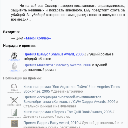
Но на сей раз Холлер намерен восстановить справедливость,
защитить невинных и покарать виновного. Ему предстоит охота за
убийцей. За убийцей которого он сам однажды спас от заслуженного
возмездия...
Входит в:
— цикл
«Микки Холлер»
Награды и премии:
Премия Шамус / Shamus Award, 2006
//
Лучший роман в
твёрдой обложке
лауреат
Премия Макавити / Macavity Awards, 2006
//
Лучший
детективный роман
лауреат
Номинации на премии:
Книжная премия "Лос-Анджелес Таймс" / Los Angeles Times
Book Prize, 2005
//
Детектив/триллер
номинант
Премии Ассоциации писателей-криминалистов
Великобритании «Кинжалы» / CWA Dagger Awards, 2006
//
номинант
Стальной кинжал Яна Флеминга
Книжная премия «Перо» / The Quill Book Awards, 2006
//
Детектив / саспенс / триллер
номинант
Премия Барри / Barry Award, 2010
//
Лучший детективный или
криминальный роман десятилетия