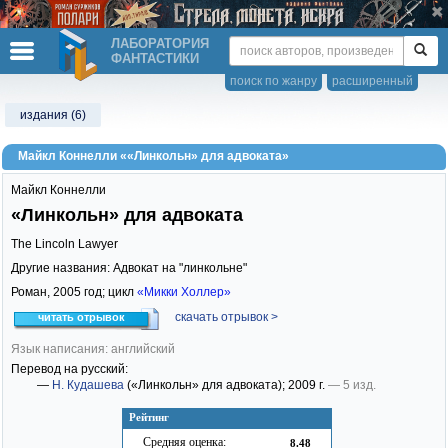
ЛАБОРАТОРИЯ
ФАНТАСТИКИ
поиск по жанру
расширенный
издания (6)
Майкл Коннелли ««Линкольн» для адвоката»
Майкл Коннелли
«Линкольн» для адвоката
The Lincoln Lawyer
Другие названия: Адвокат на "линкольне"
Роман,
2005
год; цикл
«Микки Холлер»
скачать отрывок >
читать отрывок
Язык написания: английский
Перевод на русский:
—
Н. Кудашева
(«Линкольн» для адвоката)
; 2009 г.
— 5 изд.
Рейтинг
Средняя оценка:
8.48