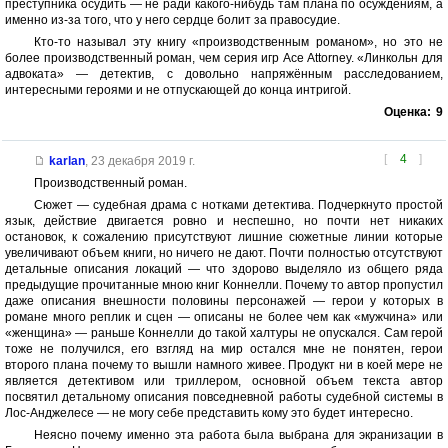
преступника осудить — не ради какого-нибудь там плана по осуждениям, а
именно из-за того, что у него сердце болит за правосудие.
Кто-то называл эту книгу «производственным романом», но это не
более производственный роман, чем серия игр Ace Attorney. «Линкольн для
адвоката» — детектив, с довольно напряжённым расследованием,
интересными героями и не отпускающей до конца интригой.
Оценка:
9
[
4
]
karlan
,
23 декабря 2019 г.
Производственный роман.
Сюжет — судебная драма с нотками детектива. Подчеркнуто простой
язык, действие двигается ровно и неспешно, но почти нет никаких
остановок, к сожалению присутствуют лишние сюжетные линии которые
увеличивают объем книги, но ничего не дают. Почти полностью отсутствуют
детальные описания локаций — что здорово выделяло из общего ряда
предыдущие прочитанные мною книг Коннелли. Почему то автор пропустил
даже описания внешности половины персонажей — герои у которых в
романе много реплик и сцен — описаны не более чем как «мужчина» или
«женщина» — раньше Коннелли до такой халтуры не опускался. Сам герой
тоже не получился, его взгляд на мир остался мне не понятен, герои
второго плана почему то вышли намного живее. Продукт ни в коей мере не
является детективом или триллером, основной объем текста автор
посвятил детальному описания повседневной работы судебной системы в
Лос-Анджелесе — не могу себе представить кому это будет интересно.
Неясно почему именно эта работа была выбрана для экранизации в