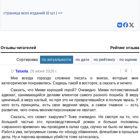
страница всех изданий (6 шт.) >>
Отзывы читателей
Рейтинг отзыва
Сортировка:
по актуальности
по дате
по рейтингу
по оценке
[
2
]
Tatuola
,
26 июня 2026 г.
Мне всегда гораздо сложнее писать о книгах, которые мне
категорически понравились. Сидишь такой в восторге, а сказать и нечего.
Сказать, что Микки хороший герой? Очевидно. Микки потомственный
адвокат, занимающийся делами клиентов самого разного пошиба. В меру
циничный, в меру наглый, но при это не превратившийся в полную мразь. У
него есть принципы, есть свое видение мира, а самое главное — есть
развитие, чего очень многим персонажам не хватает.
Сказать, что сюжет закручен? Тоже очевидно. Не смотря на то, что
большей частью это производственный роман и больше половины
«экранного времени» мы проводим в залах суда, скучно не было не минуты.
Работа ума, хитроумные схемы по обходу обвинения, флешбэки в прошлые
дела. Ну и парочка кровавых убийств тоже затесалась.