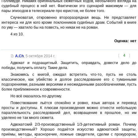
Голливуде. Никаких оригинальных сюжетных ходов, необычного взгляда на
судебный процесс в ней нет. Фактически это сценарий максимум — для
пары эпизодов в телесериале про юристов, не более того.
Скучноватая, откровенно второразрядная вещь. Не представляет
интереса ни для кого кроме поклонников судебных драм. Событий в книге
по уму — хватило бы на повесть, но никак не на роман.
4 из 10.
Оценка:
нет
[
4
]
A.Ch
,
5 октября 2014 г.
Адвокат и подзащитный. Защитить, оправдать, довести дело до
победы, получить оплату. Такие дела.
Знакомясь с книгой, ожидал встретить что-то, пусть не столь
классическое, как убийство и долгое расследование его с туманными
подозрениями, разными версиями и неожиданными разоблачениями, пусть
более приближенное к современности.
Но всё оказалось по-другому.
Повествование льётся спокойно и ровно, язык автора и перевод
просты и доступны. К плюсам произведения можно отнести небольшую
параллельность расследований дел, возвращение в прошлое, но им
уделено не так много сюжета.
Адвокатский 2/3-производственный 1/3-детективный роман. Почему
производственный? Хорошо подаётся искусство адвокатской защиты,
приёмы, методы, красноречие, ложные свидетели, сделки с прокурором,