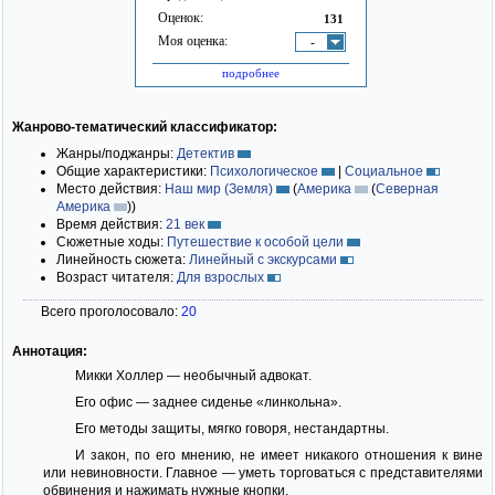
Оценок:
131
Моя оценка:
-
подробнее
Жанрово-тематический классификатор:
Жанры/поджанры:
Детектив
Общие характеристики:
Психологическое
|
Социальное
Место действия:
Наш мир (Земля)
(
Америка
(
Северная
Америка
)
)
Время действия:
21 век
Сюжетные ходы:
Путешествие к особой цели
Линейность сюжета:
Линейный с экскурсами
Возраст читателя:
Для взрослых
Всего проголосовало:
20
Аннотация:
Микки Холлер — необычный адвокат.
Его офис — заднее сиденье «линкольна».
Его методы защиты, мягко говоря, нестандартны.
И закон, по его мнению, не имеет никакого отношения к вине
или невиновности. Главное — уметь торговаться с представителями
обвинения и нажимать нужные кнопки.