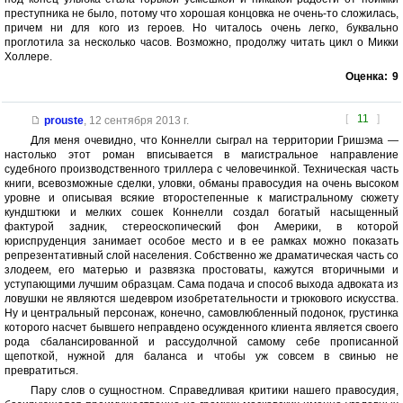
преступника не было, потому что хорошая концовка не очень-то сложилась,
причем ни для кого из героев. Но читалось очень легко, буквально
проглотила за несколько часов. Возможно, продолжу читать цикл о Микки
Холлере.
Оценка:
9
[
11
]
prouste
,
12 сентября 2013 г.
Для меня очевидно, что Коннелли сыграл на территории Гришэма —
настолько этот роман вписывается в магистральное направление
судебного производственного триллера с человечинкой. Техническая часть
книги, всевозможные сделки, уловки, обманы правосудия на очень высоком
уровне и описывая всякие второстепенные к магистральному сюжету
кундштюки и мелких сошек Коннелли создал богатый насыщенный
фактурой задник, стереоскопический фон Америки, в которой
юриспруденция занимает особое место и в ее рамках можно показать
репрезентативный слой населения. Собственно же драматическая часть со
злодеем, его матерью и развязка простоваты, кажутся вторичными и
уступающими лучшим образцам. Сама подача и способ выхода адвоката из
ловушки не являются шедевром изобретательности и трюкового искусства.
Ну и центральный персонаж, конечно, самовлюбленный подонок, грустинка
которого насчет бывшего неправдено осужденного клиента является своего
рода сбалансированной и рассудолчной самому себе прописанной
щепоткой, нужной для баланса и чтобы уж совсем в свинью не
превратиться.
Пару слов о сущностном. Справедливая критики нашего правосудия,