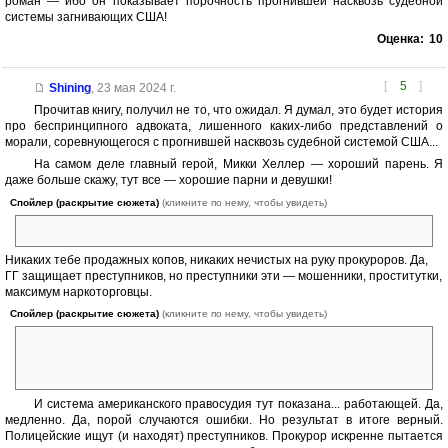
роман — ибо он показывает порочность прогнившей насквозь судебной
системы загнивающих США!
Оценка:
10
[
5
]
Shining
,
23 мая 2024 г.
Прочитав книгу, получил не то, что ожидал. Я думал, это будет история
про беспринципного адвоката, лишенного каких-либо представлений о
морали, соревнующегося с прогнившей насквозь судебной системой США...
На самом деле главный герой, Микки Хеллер — хороший парень. Я
даже больше скажу, тут все — хорошие парни и девушки!
Спойлер (раскрытие сюжета)
(кликните по нему, чтобы увидеть)
ну кроме семейки убийц, конечно
Никаких тебе продажных копов, никаких нечистых на руку прокуроров. Да,
ГГ защищает преступников, но преступники эти — мошенники, проститутки,
максимум наркоторговцы.
Спойлер (раскрытие сюжета)
(кликните по нему, чтобы увидеть)
узнав, что его новый подзащитный — безжалостный убийца, Микки
колеблется всего пару секунд, а затем безоговорочно решает осудить
мерзавца
И система американского правосудия тут показана... работающей. Да,
медленно. Да, порой случаются ошибки. Но результат в итоге верный.
Полицейские ищут (и находят) преступников. Прокурор искренне пытается