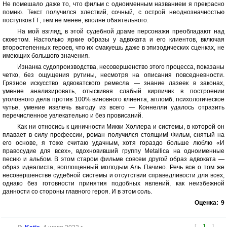
Не помешало даже то, что фильм с одноименным названием я прекрасно
помню. Текст получился хлесткий, сочный, с острой неоднозначностью
поступков ГГ, тем не менее, вполне обаятельного.
На мой взгляд, в этой судебной драме персонажи преобладают над
сюжетом. Настолько яркие образы у адвоката и его клиентов, включая
второстепенных героев, что их смакуешь даже в эпизодических сценках, не
имеющих большого значения.
Изнанка судопроизводства, несовершенство этого процесса, показаны
четко, без ощущения рутины, несмотря на описания повседневности.
Грязное искусство адвокатского ремесла — знание лазеек в законах,
умение анализировать, отыскивая слабый кирпичик в построении
уголовного дела против 100% виновного клиента, апломб, психологическое
чутье, умение извлечь выгоду из всего — Коннелли удалось отразить
перечисленное увлекательно и без провисаний.
Как ни относись к циничности Микки Холлера и системы, в которой он
плавает в силу профессии, роман получился стоящим! Фильм, снятый на
его основе, я тоже считаю удачным, хотя гораздо больше люблю «И
правосудие для всех», вдохновивший группу Metallica на одноименные
песню и альбом. В этом старом фильме совсем другой образ адвоката —
образ идеалиста, воплощенный молодым Аль Пачино. Речь все о том же
несовершенстве судебной системы и отсутствии справедливости для всех,
однако без готовности принятия подобных явлений, как неизбежной
данности со стороны главного героя. И в этом соль.
Оценка:
9
[
1
]