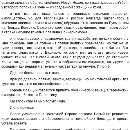
разные люди, от обаятельнейшего Иесун Нохоя, до курда-живодера Утбоя,
у которого попона на коне — из содранной с женщины кожи...
и вот вся эта орда (слово в оригинале означало «власть»,
«могущество», но для европейцев и русских навсегда закрепилось в
значении «неисчислимое воинство») обрушивается сначала на Русь, потом
на Польшу, Венгрию, Саксонию, сеет ужас и разрушение, гонит перед собой
в страхе бегущие кочевые племена Причерноморья.
эпический размах описываемых трагичных событий, но как и обычно у
Яна показаны они не только из ставок великих правителей, но так же из
гущи народа, того самого, который сражался и погибал в тех битвах. Вот
читатель знакомится с Вадимом, который мечтал стать иконописцем,
узнает, как он шел к своей мечте, как с трудом добирался до стольного
Киева, как делал первые успехи в избранном им искусстве, как дружил с
соседями, как решился в трудный час взяться за оружие. И погиб.
Один из бесчисленных тысяч…
Храбро дрались поляки, венгры, германцы, но монгольский аркан все
туже затягивается на европейском горле.
Король Франции готовится принять мученический венец, а германский
император – бежать в Палестину.
Казалось спасет мир только чудо.
И оно приходит.
После учиненного в Восточной Европе погрома Батый не решается
идти дальше, армия его обескровлена в тяжелейших боях, да и просто
устала воевать.
Писатель снова переводит «объектив» на завоевателей, и