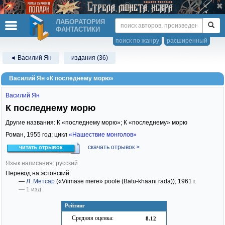
ЛАБОРАТОРИЯ
ФАНТАСТИКИ
поиск по жанру
расширенный
◄ Василий Ян
издания (36)
Василий Ян «К последнему морю»
Василий Ян
К последнему морю
Другие названия: К «последнему морю»; К «последнему» морю
Роман,
1955
год; цикл
«Нашествие монголов»
скачать отрывок >
читать отрывок
Язык написания: русский
Перевод на эстонский:
—
Л. Метсар
(«Viimase mere» poole (Batu-khaani rada))
; 1961 г.
— 1 изд.
Рейтинг
Средняя оценка:
8.12