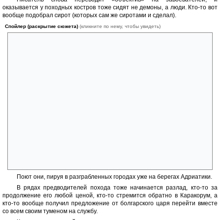
оказывается у походных костров тоже сидят не демоны, а люди. Кто-то вот
вообще подобрал сирот (которых сам же сиротами и сделал).
Спойлер (раскрытие сюжета)
(кликните по нему, чтобы увидеть)
Сколько лет я уже в походе!
Я сам, бесстрашный удалец, уже состарился
И оброс клочками седых волос.
Прежде я был беспечным весельчаком,
Мог пить айран всю ночь, не пьянея,
Теперь же я состарился до того,
Что после тринадцатой чаши мадьярского вина,
Когда я натягиваю мой черный могучий лук,
Сделанный из рогов хинганского козла,
Я уже не различу острия не знавшей промаха
Моей длинной камышовой стрелы.
О седая старость! Зачем ты проглотила мою золотую юность!
Поют они, пируя в разграбленных городах уже на берегах Адриатики.
В рядах предводителей похода тоже начинается разлад, кто-то за
продолжение его любой ценой, кто-то стремится обратно в Каракорум, а
кто-то вообще получил предложение от болгарского царя перейти вместе
со всем своим туменом на службу.