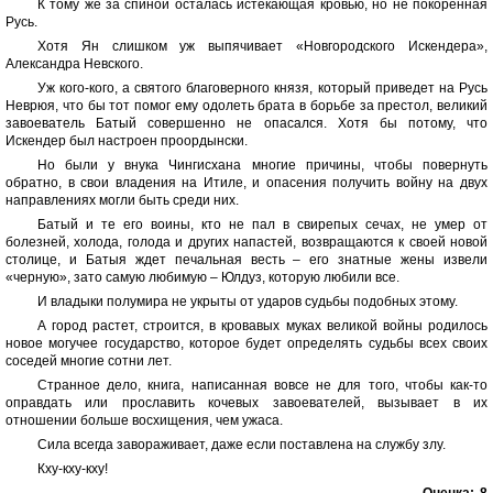
К тому же за спиной осталась истекающая кровью, но не покоренная
Русь.
Хотя Ян слишком уж выпячивает «Новгородского Искендера»,
Александра Невского.
Уж кого-кого, а святого благоверного князя, который приведет на Русь
Неврюя, что бы тот помог ему одолеть брата в борьбе за престол, великий
завоеватель Батый совершенно не опасался. Хотя бы потому, что
Искендер был настроен проордынски.
Но были у внука Чингисхана многие причины, чтобы повернуть
обратно, в свои владения на Итиле, и опасения получить войну на двух
направлениях могли быть среди них.
Батый и те его воины, кто не пал в свирепых сечах, не умер от
болезней, холода, голода и других напастей, возвращаются к своей новой
столице, и Батыя ждет печальная весть – его знатные жены извели
«черную», зато самую любимую – Юлдуз, которую любили все.
И владыки полумира не укрыты от ударов судьбы подобных этому.
А город растет, строится, в кровавых муках великой войны родилось
новое могучее государство, которое будет определять судьбы всех своих
соседей многие сотни лет.
Странное дело, книга, написанная вовсе не для того, чтобы как-то
оправдать или прославить кочевых завоевателей, вызывает в их
отношении больше восхищения, чем ужаса.
Сила всегда завораживает, даже если поставлена на службу злу.
Кху-кху-кху!
Оценка:
8