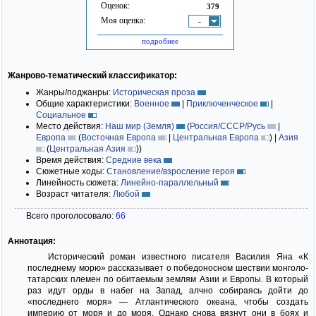
Оценок:
379
Моя оценка:
-
подробнее
Жанрово-тематический классификатор:
Жанры/поджанры:
Историческая проза
Общие характеристики:
Военное
|
Приключенческое
|
Социальное
Место действия:
Наш мир (Земля)
(
Россия/СССР/Русь
|
Европа
(
Восточная Европа
|
Центральная Европа
)
|
Азия
(
Центральная Азия
)
)
Время действия:
Средние века
Сюжетные ходы:
Становление/взросление героя
Линейность сюжета:
Линейно-параллельный
Возраст читателя:
Любой
Всего проголосовало:
66
Аннотация:
Исторический роман известного писателя Василия Яна «К
последнему морю» рассказывает о победоносном шествии монголо-
татарских племен по обитаемым землям Азии и Европы. В который
раз идут орды в набег на Запад, алчно собираясь дойти до
«последнего моря» — Атлантического океана, чтобы создать
империю от моря и до моря. Однако снова вязнут они в боях и