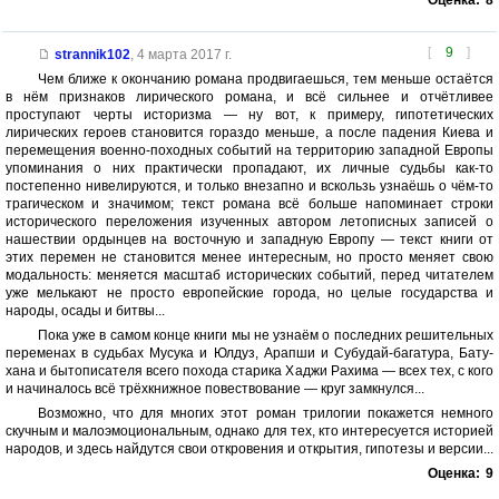
[
9
]
strannik102
,
4 марта 2017 г.
Чем ближе к окончанию романа продвигаешься, тем меньше остаётся
в нём признаков лирического романа, и всё сильнее и отчётливее
проступают черты историзма — ну вот, к примеру, гипотетических
лирических героев становится гораздо меньше, а после падения Киева и
перемещения военно-походных событий на территорию западной Европы
упоминания о них практически пропадают, их личные судьбы как-то
постепенно нивелируются, и только внезапно и вскользь узнаёшь о чём-то
трагическом и значимом; текст романа всё больше напоминает строки
исторического переложения изученных автором летописных записей о
нашествии ордынцев на восточную и западную Европу — текст книги от
этих перемен не становится менее интересным, но просто меняет свою
модальность: меняется масштаб исторических событий, перед читателем
уже мелькают не просто европейские города, но целые государства и
народы, осады и битвы...
Пока уже в самом конце книги мы не узнаём о последних решительных
переменах в судьбах Мусука и Юлдуз, Арапши и Субудай-багатура, Бату-
хана и бытописателя всего похода старика Хаджи Рахима — всех тех, с кого
и начиналось всё трёхкнижное повествование — круг замкнулся...
Возможно, что для многих этот роман трилогии покажется немного
скучным и малоэмоциональным, однако для тех, кто интересуется историей
народов, и здесь найдутся свои откровения и открытия, гипотезы и версии...
Оценка:
9