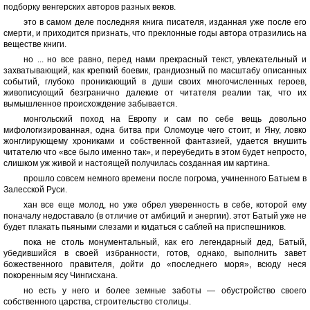
подборку венгерских авторов разных веков.
это в самом деле последняя книга писателя, изданная уже после его
смерти, и приходится признать, что преклонные годы автора отразились на
веществе книги.
но ... но все равно, перед нами прекрасный текст, увлекательный и
захватывающий, как крепкий боевик, грандиозный по масштабу описанных
событий, глубоко проникающий в души своих многочисленных героев,
живописующий безгранично далекие от читателя реалии так, что их
вымышленное происхождение забывается.
монгольский поход на Европу и сам по себе вещь довольно
мифологизированная, одна битва при Оломоуце чего стоит, и Яну, ловко
жонглирующему хрониками и собственной фантазией, удается внушить
читателю что «все было именно так», и переубедить в этом будет непросто,
слишком уж живой и настоящей получилась созданная им картина.
прошло совсем немного времени после погрома, учиненного Батыем в
Залесской Руси.
хан все еще молод, но уже обрел уверенность в себе, которой ему
поначалу недоставало (в отличие от амбиций и энергии). этот Батый уже не
будет плакать пьяными слезами и кидаться с саблей на приспешников.
пока не столь монументальный, как его легендарный дед, Батый,
убедившийся в своей избранности, готов, однако, выполнить завет
божественного правителя, дойти до «последнего моря», всюду неся
покоренным ясу Чингисхана.
но есть у него и более земные заботы — обустройство своего
собственного царства, строительство столицы.