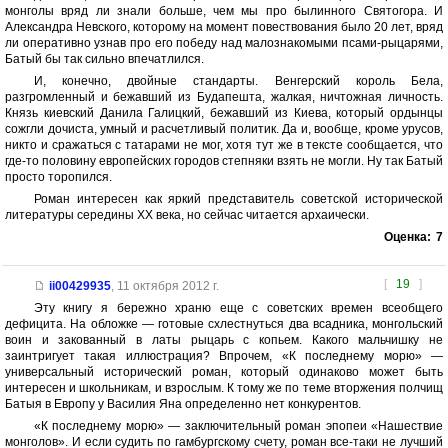
монголы вряд ли знали больше, чем мы про былинного Святогора. И
Александра Невского, которому на момент повествования было 20 лет, вряд
ли оперативно узнав про его победу над малознакомыми псами-рыцарями,
Батый бы так сильно впечатлился.
И, конечно, двойные стандарты. Венгерский король Бела,
разгромленный и бежавший из Будапешта, жалкая, ничтожная личность.
Князь киевский Данила Галицкий, бежавший из Киева, который ордынцы
сожгли дочиста, умный и расчетливый политик. Да и, вообще, кроме урусов,
никто и сражаться с татарами не мог, хотя тут же в тексте сообщается, что
где-то половину европейских городов степняки взять не могли. Ну так Батый
просто торопился.
Роман интересен как яркий представитель советской исторической
литературы середины ХХ века, но сейчас читается архаически.
Оценка:
7
[
19
]
ii00429935
,
11 октября 2012 г.
Эту книгу я бережно храню еще с советских времен всеобщего
дефицита. На обложке — готовые схлестнуться два всадника, монгольский
воин и закованный в латы рыцарь с копьем. Какого мальчишку не
заинтригует такая иллюстрация? Впрочем, «К последнему морю» —
универсальный исторический роман, который одинаково может быть
интересен и школьникам, и взрослым. К тому же по теме вторжения полчищ
Батыя в Европу у Василия Яна определенно нет конкурентов.
«К последнему морю» — заключительный роман эпопеи «Нашествие
монголов». И если судить по гамбургскому счету, роман все-таки не лучший