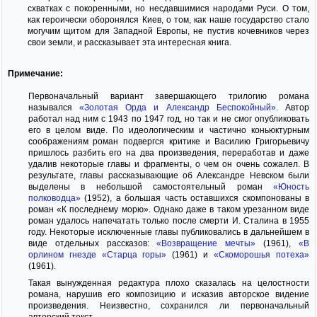
схватках с покоренными, но несдавшимися народами Руси. О том,
как героически оборонялся Киев, о том, как наше государство стало
могучим щитом для Западной Европы, не пустив кочевников через
свои земли, и рассказывает эта интересная книга.
Примечание:
Первоначальный вариант завершающего трилогию романа
назывался
«Золотая Орда и Александр Беспокойный»
. Автор
работал над ним с 1943 по 1947 год, но так и не смог опубликовать
его в целом виде. По идеологическим и частично коньюктурным
соображениям роман подвергся критике и Василию Григорьевичу
пришлось разбить его на два произведения, переработав и даже
удалив некоторые главы и фрагменты, о чем он очень сожалел. В
результате, главы рассказывающие об Александре Невском были
выделены в небольшой самостоятельный роман
«Юность
полководца»
(1952), а большая часть оставшихся скомпонованы в
роман «К последнему морю». Однако даже в таком урезанном виде
роман удалось напечатать только после смерти И. Сталина в 1955
году. Некоторые исключенные главы публиковались в дальнейшем в
виде отдельных рассказов:
«Возвращение мечты»
(1961),
«В
орлином гнезде «Старца горы»
(1961) и
«Скоморошья потеха»
(1961).
Такая вынужденная редактура плохо сказалась на целостности
романа, нарушив его композицию и исказив авторское видение
произведения. Неизвестно, сохранился ли первоначальный
авторский текст.