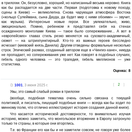
в трилогии. Он, безусловно, хороший, но написанный весьма неровно. Книга
как бы распадается на две части. Первая (подготовка к новому походу,
сцены в Киеве) — великолепна. Снова чарующая атмосфера Востока
(«кольцо Сулеймана, сына Дауда, да будет мир с ними обоими» — звучит,
как музыка). Интересные новые герои. Все увлекательно, живо,
эмоционально. Помню, ребенком я представлял себя на стенах
осажденного монголами Киева — такое было сопереживание... А вот в
«европейских» главах стиль резко меняется на суховато-академичный,
сюжет — на штрихпунктирный. Кто-то из важных героев бесследно
исчезает (киевский князь Данила). Другим отведены формальные несколько
строк. Эпический размах, созданный автором еще в «Чингиз-хане», никуда
не пропадает, но сопереживания уже нет. Как говорят в подобных случаях,
гибель одного человека — это трагедия, гибель миллионов — уже
статистика.
Оценка:
8
[
2
]
1001
,
3 июня 2025 г.
Увы, это самый слабый роман в трилогии
(вообще, подобная тематика очень сильно связана с текущей
политикой, и писатель, пишущий подобные книги — всегда как бы ходит по
минному полю, что отлично иллюстрирует история создания данной книги).
Что касается исторической достоверности, то внимательно изучая
историю, можно заметить, что монгольское вторжение в Европу затронуло
только те страны, в которые они вторглись.
Т.е. во Франции его как бы и не заметили совсем, не говоря уже более