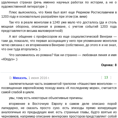
удаленных странах (речь именно научных работах по истории, а не о
художественной литературе :)
Плюс выяснилось, что Киев был взят еще Рюриком Ростиславичем в
1203 году и основательно разграблен при этом (см. вики)
Так что в реале монголам в 1240 уже мало что досталось (да и столь
мощная оборона, описанная в романе, с учетом событий 1203 года
представляется весьма маловероятной)
А вот общение с профессором из еще социалистической Венгрии —
таки да, показало, что первая ассоциация у него при упоминании монголов
четко связана с их вторжением в Венгрию (собственно, до этого я и не знал,
что они туда вторгались :)
Что запомнилось из романа? Как ни странно — любовная линия и имя
«Юлдуз» :)
Оценка:
8
[
13
]
Михаэль
,
1 июня 2016 г.
заключительная часть знаменитой трилогии «Нашествие монголов» —
посвященная европейскому походу книга «К последнему морю», считается
самой слабой в цикле.
увы, тому есть некоторые объективные причины.
вторжение в Восточную Европу в самом деле описано порой
лапидарно, не сказать просто сухо. есть эпизоды прямо копирующие
аналогичные из предыдущих книг. есть странные главы, будто взятые из
черновиков, например описание венгерских просторов представляет собой