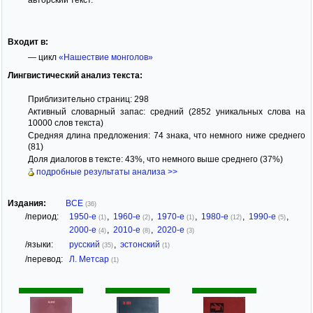
Входит в:
— цикл
«Нашествие монголов»
Лингвистический анализ текста:
Приблизительно страниц: 298
Активный словарный запас: средний (2852 уникальных слова на
10000 слов текста)
Средняя длина предложения: 74 знака, что немного ниже среднего
(81)
Доля диалогов в тексте: 43%, что немного выше среднего (37%)
подробные результаты анализа >>
Издания:
ВСЕ
(36)
/период:
1950-е
,
1960-е
,
1970-е
,
1980-е
,
1990-е
,
(1)
(2)
(1)
(12)
(5)
2000-е
,
2010-е
,
2020-е
(4)
(8)
(3)
/языки:
русский
,
эстонский
(35)
(1)
/перевод:
Л. Метсар
(1)