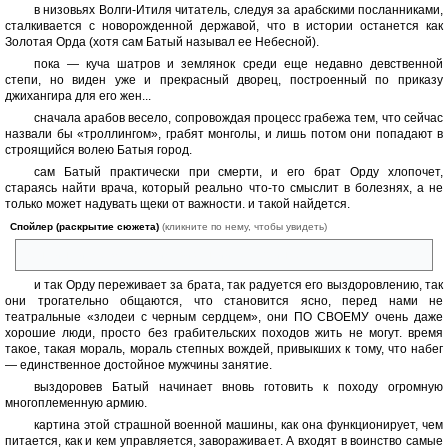
в низовьях Волги-Итиля читатель, следуя за арабскими посланниками,
сталкивается с новорожденной державой, что в истории останется как
Золотая Орда (хотя сам Батый называл ее Небесной).
пока — куча шатров и землянок среди еще недавно девственной
степи, но виден уже и прекрасный дворец, построенный по приказу
джихангира для его жен...
сначала арабов весело, сопровождая процесс грабежа тем, что сейчас
назвали бы «троллингом», грабят монголы, и лишь потом они попадают в
строящийся волею Батыя город.
сам Батый практически при смерти, и его брат Орду хлопочет,
стараясь найти врача, который реально что-то смыслит в болезнях, а не
только может надувать щеки от важности. и такой найдется.
Спойлер (раскрытие сюжета)
(кликните по нему, чтобы увидеть)
женщина и, между прочим, византийская принцесса
и так Орду переживает за брата, так радуется его выздоровлению, так
они трогательно общаются, что становится ясно, перед нами не
театральные «злодеи с черным сердцем», они ПО СВОЕМУ очень даже
хорошие люди, просто без грабительских походов жить не могут. время
такое, такая мораль, мораль степных вождей, привыкших к тому, что набег
— единственное достойное мужчины занятие.
выздоровев Батый начинает вновь готовить к походу огромную
многоплеменную армию.
картина этой страшной военной машины, как она функционирует, чем
питается, как и кем управляется, завораживает. А входят в воинство самые