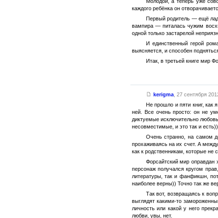
Молодой, а теперь уже сов
каждого ребёнка он отворачиваетс
Первый родитель — ещё ладн
вампира — питалась чужим восх
одной только застарелой неприязн
И единственный герой рома
выясняется, и способен поднятьс
Итак, в третьей книге мир 
kerigma
,
27 сентября 2012
Не прошло и пяти книг, как
ней. Все очень просто: он не ум
диктуемые исключительно любовью
несовместимые, и это так и есть))
Очень странно, на самом д
прохаживаясь на их счет. А межд
как к родственникам, которые не 
Форсайтский мир оправдан х
персонаж получался кругом прав,
литературы, так и фанфикшн, пот
наиболее верны)) Точно так же ве
Так вот, возвращаясь к вопр
выглядят какими-то замороженны
личность или какой у него прек
любви, увы, нет.