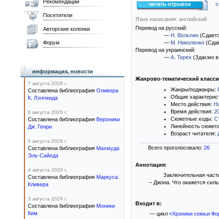
Рекомендации
читать отрывок
с
Посетители
Язык написания: английский
Перевод на русский:
Авторские колонки
—
Н. Вольпин
(Сдаетс
Форум
—
М. Николенко
(Сдаё
Перевод на украинский:
—
А. Терех
(Здаємо в
информация, новости
Жанрово-тематический класс
7 августа 2026 г.
Жанры/поджанры:
Составлена библиография
Оливера
Общие характерис
К. Лэнгмида
Место действия:
Н
Время действия:
2
6 августа 2026 г.
Сюжетные ходы:
С
Составлена библиография
Вероники
Линейность сюжет
Дж. Генри
Возраст читателя:
5 августа 2026 г.
Всего проголосовало:
26
Составлена библиография
Махмуда
Эль-Сайеда
Аннотация:
4 августа 2026 г.
Заключительная часть
Составлена библиография
Маркуса
– Джона. Что окажется сил
Кливера
3 августа 2026 г.
Входит в:
Составлена библиография
Моники
Ким
— цикл
«Хроники семьи Фо