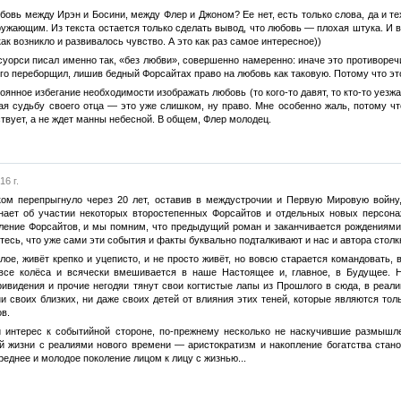
овь между Ирэн и Босини, между Флер и Джоном? Ее нет, есть только слова, да и тех
ужающим. Из текста остается только сделать вывод, что любовь — плохая штука. И в
ак возникло и развивалось чувство. А это как раз самое интересное))
суорси писал именно так, «без любви», совершенно намеренно: иначе это противореч
ого переборщил, лишив бедный Форсайтах право на любовь как таковую. Потому что это 
тоянное избегание необходимости изображать любовь (то кого-то давят, то кто-то уез
ая судьбу своего отца — это уже слишком, ну право. Мне особенно жаль, потому ч
йствует, а не ждет манны небесной. В общем, Флер молодец.
16 г.
ом перепрыгнуло через 20 лет, оставив в междустрочии и Первую Мировую войну, 
инает об участии некоторых второстепенных Форсайтов и отдельных новых персон
ление Форсайтов, и мы помним, что предыдущий роман и заканчивается рождениями 
сь, что уже сами эти события и факты буквально подталкивают и нас и автора столкн
лое, живёт крепко и уцеписто, и не просто живёт, но вовсю старается командовать,
о все колёса и всячески вмешивается в наше Настоящее и, главное, в Будущее. 
видения и прочие негодяи тянут свои когтистые лапы из Прошлого в сюда, в реал
ни своих близких, ни даже своих детей от влияния этих теней, которые являются то
в.
интерес к событийной стороне, по-прежнему несколько не наскучившие размышле
й жизни с реалиями нового времени — аристократизм и накопление богатства стано
еднее и молодое поколение лицом к лицу с жизнью...