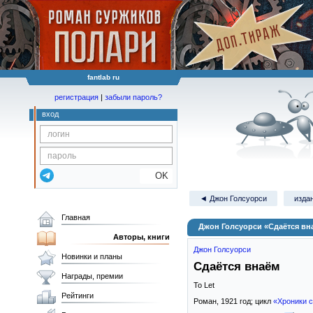
fantlab ru
регистрация
|
забыли пароль?
вход
OK
◄ Джон Голсуорси
издан
Главная
Джон Голсуорси «Сдаётся вн
Авторы, книги
Джон Голсуорси
Новинки и планы
Сдаётся внаём
Награды, премии
To Let
Рейтинги
Роман,
1921
год; цикл
«Хроники 