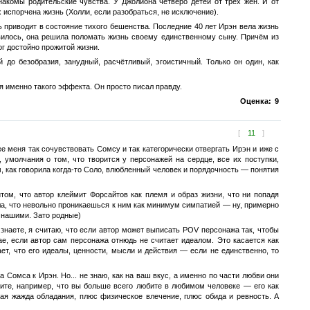
накомы родительские чувства. У Джолиона четверо детей от трёх жён. И от
х испорчена жизнь (Холли, если разобраться, не исключение).
 приводит в состояние тихого бешенства. Последние 40 лет Ирэн вела жизнь
илось, она решила поломать жизнь своему единственному сыну. Причём из
ог достойно прожитой жизни.
до безобразия, занудный, расчётливый, эгоистичный. Только он один, как
я именно такого эффекта. Он просто писал правду.
Оценка:
9
[
11
]
ее меня так сочувствовать Сомсу и так категорически отвергать Ирэн и иже с
 умолчания о том, что творится у персонажей на сердце, все их поступки,
 как говорила когда-то Соло, влюбленный человек и порядочность — понятия
том, что автор клеймит Форсайтов как племя и образ жизни, что ни попадя
ла, что невольно проникаешься к ним как минимум симпатией — ну, примерно
с нашими. Зато родные)
 знаете, я считаю, что если автор может выписать POV персонажа так, чтобы
ае, если автор сам персонажа отнюдь не считает идеалом. Это касается как
т, что его идеалы, ценности, мысли и действия — если не единственно, то
 Сомса к Ирэн. Но... не знаю, как на ваш вкус, а именно по части любви они
ните, например, что вы больше всего любите в любимом человеке — его как
ая жажда обладания, плюс физическое влечение, плюс обида и ревность. А