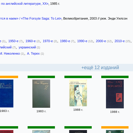
 по английской литературе, XX»
, 1985 г.
ся в наем» / «The Forsyte Saga: To Let»
, Великобритания, 2003 // реж. Энди Уилсон
-е
,
1950-е
,
1960-е
,
1970-е
,
1980-е
,
1990-е
,
2000-е
,
2010-е
,
(1)
(7)
(2)
(2)
(7)
(12)
(12)
(15)
лийский
,
украинский
(7)
(1)
М. Николенко
,
А. Терех
(1)
(1)
+ещё 12 изданий
1988 г.
1983 г.
1983 г.
1988 г.