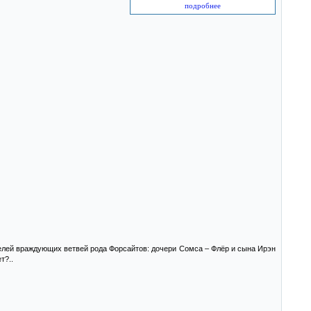
подробнее
елей враждующих ветвей рода Форсайтов: дочери Сомса – Флёр и сына Ирэн
т?..