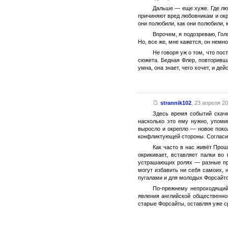
Дальше — еще хуже. Где люб
причиняют вред любовникам и окр
они полюбили, как они полюбили, к
Впрочем, я подозреваю, Гол
Но, все же, мне кажется, он немн
Не говоря уж о том, что пос
сюжета. Бедная Флер, повторивш
умна, она знает, чего хочет, и де
strannik102
,
23 апреля 20
Здесь время событий скачк
насколько это ему нужно, упом
выросло и окрепло — новое поко
конфликтующей стороны. Согласите
Как часто в нас живёт Прош
окрикивает, вставляет палки в
устрашающих ролях — разные при
могут избавить ни себя самоих, 
пугалами и для молодых Форсайто
По-прежнему непроходящий 
явления английской общественно
старые Форсайты, оставляя уже ср