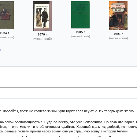
1985 г.
1954 г.
1991 г.
1976 г.
(английский)
глийский)
(английский)
(украинский)
>
т. Форсайты, прежние хозяева жизни, чувствуют себя неуютно. Их теперь даже жалко.
нической беспомощностью. Судя по всему, это уже неизлечимо. Но пока что парню 
ётся, что-то мямлит и с облегчением сдаётся. Хороший мальчик, добрый, но посочу
ом раньше, успели пройти через войну, самую страшную войну в истории Англии.