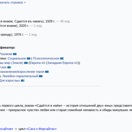
качать отрывок >
я внаем; Сдается въ наемъ)
; 1928 г.
— 45 изд.
тся внаем)
; 2020 г.
— 1 изд.
 оренду)
; 1976 г.
— 1 изд.
ификатор:
Реализм
тики:
Социальное
|
Психологическое
аш мир (Земля)
(
Европа
(
Западная Европа
)
)
0 век
тановление/взросление героя
а:
Линейно-параллельный
Для взрослых
 первого цикла, роман «Сдаётся в наём» – история отношений двух юных представит
ьнее – прекрасное чувство любви или старая семейная ненависть и обиды минувших ле
рсайтов»
> цикл
«Сага о Форсайтах»