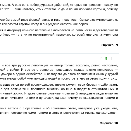
 мало. А еще есть набор дурацких действий, которые не приносят пользу, но
се это — лишь потому, что читателю не дана ясная логичная картина, почему
ило бы самой идее форсайтизма, и текст получился бы как лоскутное одеяло.
как раз тот случай, когда я вынуждена сказать «не верю».
жает в Америку) немного негативно сказывается на логичности и достоверности
то Флер — чуть ли не единственный персонаж, который мне симпатичен: она
Оценка:
9
[
5
]
и все три русские революции — автор только вскользь, ровно настолько,
ажей в войне. И соответственно за прошедшее двадцатилетие появилось —
дочери в одном семействе, и незадолго до этого появлением сына у другой
уть между собой уже молодых людей и посмотреть, что из этого получится...
 вмешивается во всё происходящее, гневно хмурит свои бровки и одёргивает,
Не зря всякие тени прошлого мистики обычно выводят в отрицательных и
ии нашей жизни. И даже самые сильные и самые благородные люди никак не
лько их личными тенями и пугалами, однако почему-то оказываются тенями и
ния автора о форсатизме и об сочетании этого, наверное уже уходящего,
вятся постепенно сами тенями и хоть и цепляются за жизнь, однако уходят
Оценка:
10