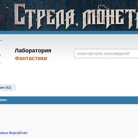
Лаборатория
Фантастики
ия (62)
аём»
семьи Форсайтов»