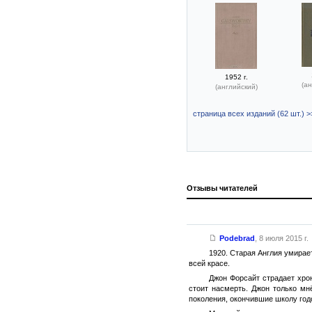
1952 г.
(ан
(английский)
страница всех изданий (62 шт.) >
Отзывы читателей
Podebrad
,
8 июля 2015 г.
1920. Старая Англия умирае
всей красе.
Джон Форсайт страдает хро
стоит насмерть. Джон только мн
поколения, окончившие школу год