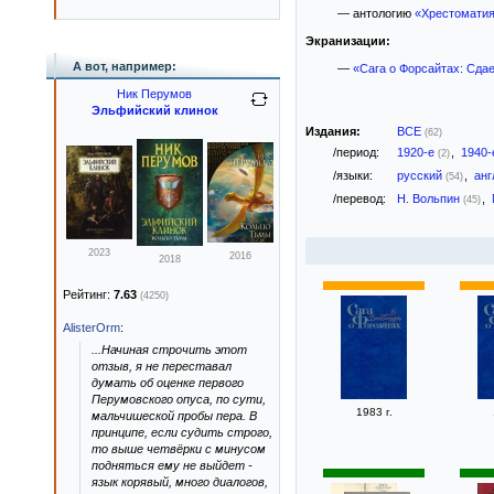
— антологию
«Хрестоматия
Экранизации:
А вот, например:
—
«Сага о Форсайтах: Сдает
Ник Перумов
Эльфийский клинок
Издания:
ВСЕ
(62)
/период:
1920-е
,
1940
(2)
/языки:
русский
,
анг
(54)
/перевод:
Н. Вольпин
,
(45)
2023
2016
2018
Рейтинг:
7.63
(4250)
AlisterOrm
:
...Начиная строчить этот
отзыв, я не переставал
думать об оценке первого
Перумовского опуса, по сути,
1983 г.
мальчишеской пробы пера. В
принципе, если судить строго,
то выше четвёрки с минусом
подняться ему не выйдет -
язык корявый, много диалогов,