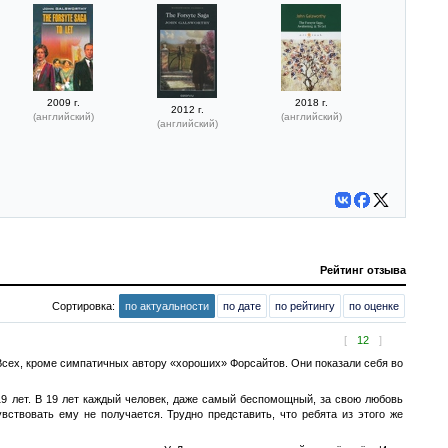
2009 г.
2018 г.
2012 г.
(английский)
(английский)
(английский)
Рейтинг отзыва
Сортировка:
по актуальности
по дате
по рейтингу
по оценке
[
12
]
 Всех, кроме симпатичных автору «хороших» Форсайтов. Они показали себя во
19 лет. В 19 лет каждый человек, даже самый беспомощный, за свою любовь
вствовать ему не получается. Трудно представить, что ребята из этого же