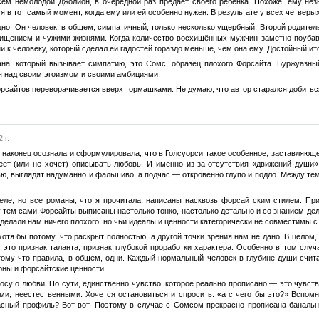
сем немолодой Джолион, в очередной раз предаёт своего ребёнка. Похоже, ему нез
я в тот самый момент, когда ему или ей особенно нужен. В результате у всех четверы
о. Он человек, в общем, симпатичный, только несколько ущербный. Второй родитель
ищением и чужими жизнями. Когда количество восхищённых мужчин заметно поубав
и к человеку, который сделал ей гадостей гораздо меньше, чем она ему. Достойный ит
на, который вызывает симпатию, это Сомс, образец плохого Форсайта. Буржуазный 
я над своим эгоизмом и своими амбициями.
Форсайтов переворачивается вверх тормашками. Не думаю, что автор старался добитьс
 г.
 я наконец осознала и сформулировала, что в Голсуорси такое особенное, заставляющ
еет (или не хочет) описывать любовь. И именно из-за отсутствия «движений души»,
, выглядят надуманно и фальшиво, а подчас — откровенно глупо и подло. Между тем,
еле, но все романы, что я прочитала, написаны насквозь форсайтским стилем. При
у тем сами Форсайты выписаны настолько тонко, настолько детально и со знанием де
сделали нам ничего плохого, но чьи идеалы и ценности категорически не совместимы 
отя бы потому, что раскрыт полностью, а другой точки зрения нам не дано. В целом,
 это признак таланта, признак глубокой проработки характера. Особенно в том случ
ому что правила, в общем, одни. Каждый нормальный человек в глубине души считае
рны и форсайтские ценности.
осу о любви. По сути, единственно чувство, которое реально прописано — это чувства
ми, неестественными. Хочется остановиться и спросить: «а с чего бы это?» Вспом
расный профиль? Вот-вот. Поэтому в случае с Сомсом прекрасно прописана банальн