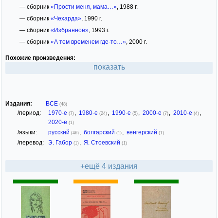
— сборник
«Прости меня, мама…»
, 1988 г.
— сборник
«Чехарда»
, 1990 г.
— сборник
«Избранное»
, 1993 г.
— сборник
«А тем временем где-то…»
, 2000 г.
Похожие произведения:
показать
Издания:
ВСЕ
(48)
/период:
1970-е
,
1980-е
,
1990-е
,
2000-е
,
2010-е
,
(7)
(24)
(5)
(7)
(4)
2020-е
(1)
/языки:
русский
,
болгарский
,
венгерский
(46)
(1)
(1)
/перевод:
Э. Габор
,
Я. Стоевский
(1)
(1)
+ещё 4 издания