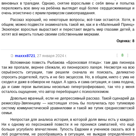
виновных в трагедии. Однако, снятие взрослыми с себя вины и попытка
переложить всю вину на ребёнка выглядит ещё более сердцесжимающе и
очень эгоистично с ярким привкусом самооправдания.
Рассказ хороший, но некоторые вопросы, всё-таки остаются. Хотя, в
общем, можно подвести знаменатель такой же, как и в «Маленький Принц»
Экзюпери: взрослые вырастают и перестают видеть мир глазами детей, а
хотят всё мерить только своими собственными мерками.
Оценка:
8
[
8
]
maxxx8721
,
27 января 2024 г.
Вспоминаю повесть Рыбакова «Бронзовая птица»: там два пионера
так же пропали, вернее сбежали, из пионерского лагеря. Несмотря на всю
серьёзность ситуации, там решили сначала их поискать, деликатно
спросить родителей, пусть и не без эксцессов. Но, в общем, никто с ума не
сходил и даже в обморок не падал. А здесь и сама ситуация, и сама подача,
да и сами герои выписаны несколько гипертрофировано, так что у меня
осталось ощущение, что автор переборщил с психологизмом.
Довольно мрачный, если не депрессивный рассказ. Такой сценарий да
режиссёру-Звягинцеву — настоящая хтонь бы получилась про тупиковую
систему коммунистической уравниловки и такой же тупик среднесоветской
семьи.
Непростая для анализа история, в которой доля вины есть у каждого.
Ни к одному из персонажей повести я не проникся симпатией, что ещё
больше усугубило впечатление. Тупость Евдокии и учеников сказать всё в
лоб родителям, не разобравшись в ситуации, не выждав определённого