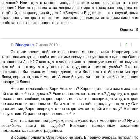
человек? Или то, что многое, иногда слишком многое, зависит от точки
зрения? Или что расплата за легкомыслие может оказаться неадекватно
тяжёлой, несправедливой даже? «Безумная Евдокия» — тот случай, когда
склонность автора к повторам, маячкам, значимым деталькам-символам
работает на все сто процентов в плюс.
Оценка:
9
[
7
]
Bluegrass
,
7 июля 2019 г.
От точки зрения действительно очень многое зависит. Например, что
такое «намекнуть на события в семье всему классу», как это сделала Оля в
отношении Люси? Сказать, что человек может плохо учиться не потому что
лентяй, а потому что у него есть трудности помимо учебы? Это не
выглядело бы слишком непорядочно, тем более что о болезни матери
Люси, вероятно, знали многие. А если бы узнали — не то чтобы эти знания
позорили Люсю.
Не заметила любовь Бори Антохина? Хорошо, а если и заметила, что
ей с этой любовью делать? Если она не может ответить? Девушку, которая
сказала «не люблю», скорее парень попытается покорить, чем ту, которая
не замечает и не понимает. Да и что это за любовь, когда узнав, что у Оли
растяжение, Боря говорит, что она скоро сможет прийти в школу? Ни тени
сочувствия. Странное проявление любви.
Стоять с папкой под дождем, пока в музее идет мероприятие? Ну а в
вестибюль зайти не судьба? Выглядит намеренным желанием
покрасоваться своим страданием.
В общем, поливать Олю грязью не могу. В первую очередь потому, что