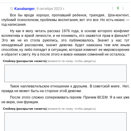
[
6
]
Kavabanger
,
9 октября 2023 г.
Все бы вроде хорошо, пропавший ребенок, трагедия.. Шок-контент,
глубокий психологизм, проблемы воспитания, вот это все. Но есть нюанс —
год написания.
Ну как я могу читать рассказ 1976 года, в основе которого конфликт
коллектива и яркой личности, и не понимать, кто окажется прав в финале?
Это же не из стола рукопись, это публиковалось. Значит у нас тут
ненадежный рассказчик, значит девочка будет наказана тем или иным
способом, ну либо попадет в ситуацию, которая изменит ее мировоззрение
и обратит к свету. Ну а после этого и вовсе никаких сомнений не осталось:
Спойлер (раскрытие сюжета)
(кликните по нему, чтобы увидеть)
— Друзей труднее найти, чем потерять, — сказала Надюша.
— Раз можно потерять — значит, это не такой уж и друг!
Такое наплевательское отношение к друзьям.. В советской книге.. Нет,
правда не может быть на стороне этой девочки.
После этого сложно сопереживать героям. Причем ВСЕМ. Я в них уже
не верю, они функции.
Спойлер (раскрытие сюжета)
(кликните по нему, чтобы увидеть)
Предполагается, что безумие Нади должно меня тронуть — ну, врать
не буду, тронуло. Но как то очень ненадолго. Потом до меня дошло,
что Надя сошла с ума, потому что дочь ее пропала с радаров на одну