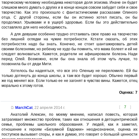
творческому человеку необходима некоторая доля эгоизма. Иначе он будет
слишком много думать о других и в конце концов совсем забудет себя и свое
творчество. Как это произошло с фантастическими рассказами Олиного
отца. С другой стороны, если бы он истинно хотел писать, он бы
продолжал. Урывками и в ущерб здоровью. Если бы это действительно
составляло для него необходимость.
А для девушки особенно трудно отстаивать свое право на творчество
без лишней оглядки на чужие потребности. Кстати сказать, об этих
потребностях надо бы знать. Конечно, не стоит шантажировать детей
своими болезнями, но ребенку не худо бы помнить, что мама болеет и ей не
следует волноваться. Кажется, родители не афишировали болезнь Нади
перед Олей. Возможно, если бы она знала об этом чуть лучше, то
позвонила бы от дяди Мити.
Хотелось бы надеяться, что все это Оленьку не переломило. Ей бы
только дотянуть до конца школы, а там все будет хорошо. Обычно первый
же год меняет все. Если только ее не загонят в чувство вины. Кажется, отец
морально к этому готов.
Оценка:
7
[
7
]
MarchCat
,
22 апреля 2014 г.
Анатолий Алексин, по моему мнению, написал повесть, которая
затрагивает множество проблем, таких как отношения в детоцентрической
семье, проблемы школьного образования. У людей, как я заметил,
отношение к героям «Безумной Евдокии» неоднозначное, оценка их
поступков вызывает споры, и как я думаю, это говорит о большой ценности