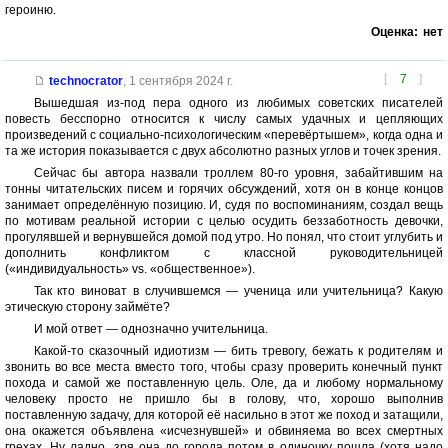
героиню.
Оценка:
нет
[
7
]
technocrator
,
1 сентября 2024 г.
Вышедшая из-под пера одного из любимых советских писателей
повесть бесспорно относится к числу самых удачных и цепляющих
произведений с социально-психологическим «перевёртышем», когда одна и
та же история показывается с двух абсолютно разных углов и точек зрения.
Сейчас бы автора назвали троллем 80-го уровня, забайтившим на
тонны читательских писем и горячих обсуждений, хотя он в конце концов
занимает определённую позицию. И, судя по воспоминаниям, создал вещь
по мотивам реальной истории с целью осудить беззаботность девочки,
прогулявшей и вернувшейся домой под утро. Но понял, что стоит углубить и
дополнить конфликтом с классной руководительницей
(«индивидуальность» vs. «общественное»).
Так кто виноват в случившемся — ученица или учительница? Какую
этическую сторону займёте?
И мой ответ — однозначно учительница.
Какой-то сказочный идиотизм — бить тревогу, бежать к родителям и
звонить во все места вместо того, чтобы сразу проверить конечный пункт
похода и самой же поставленную цель. Оле, да и любому нормальному
человеку просто не пришло бы в голову, что, хорошо выполнив
поставленную задачу, для которой её насильно в этот же поход и затащили,
она окажется объявлена «исчезнувшей» и обвиняема во всех смертных
грехах. Ну ладно, зря она до города потом в одиночку пошла (хотя надо