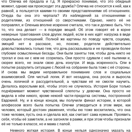
что Олечка её предала и т.д. Я прекрасно понимаю, что это обидный
момент, однако как происходит эта дружба? Олечка не относится к ней, как к
равной, а пользуется какими-то своими представлениями об отношениях.
Откуда бы она это черпала? Из наблюдений за отношениями с
родителями, из отношений со сверстниками. Однако, никто её не
поправлял, и Оленька вполне искренне считала, что так и должно быть. Что
то, что она делает — в порядке вещей. Об этом говорят её в корне
неверные трактования слов других людей, если в них идёт нагрузка в виде
социальных отношений. Полной же картины по поводу чувств, социума,
эмоций нет в рассказе, но, похоже, родители действительно
довольствовались только тем, что дочь рассказывала и не проводили более
глубокие осмысленные беседы. Они были заняты тем, чтобы дочь никто не
трогал и она ни с кем не ссорилась. Они просто сдували с неё пылинки и,
скорее всего, не знали свою дочь изнутри. И ведь искренность Оли в
попытке разрулить ситуацию с Люсей на собрании была тоже с её стороны.
И снова мы видим неправильное понимание слов и социальных
взаимосвязей. Оля чистый логик. И вот незадача, она росла и выросла
очень логичной и рассудительной, а чувствам её не смогли научить.
Делалось взрослыми всё, чтобы этого не случилось. История Бори только
подчёркивает момент чувственной слепоты у девочки. Она просто не
видела в нём никого, кроме некоей части-придатка системы, построенной
Евдокией. Ну, и в конце концов, мы получили финал истории, в которой
апофеозом всего была попытка Олечки утвердиться в этом мире, как
человек, который достоин уважения, чтобы ею тоже восхитились, что она
тоже человек, пусть она и сделала всё, как считает сама нужным. Проявить
себя, чтобы её заметили, а не загоняли в рамки, и при этом чтобы признали
её не только в классе, но и мама с папой.
Немного жуткая история. В конце нельзя однозначно указать на