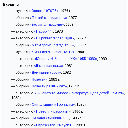
Входит в:
— журнал
«Юность 1976'06»
, 1976 г.
— сборник
«Третий в пятом ряду»
, 1977 г.
— сборник
«Безумная Евдокия»
, 1978 г.
— антологию
«Парус-77»
, 1978 г.
— антологию
«Úti portrék tengeri tájjal»
, 1979 г.
— сборник
«А тем временем где-то…»
, 1980 г.
— журнал
«Роман-газета, 1980, № 11»
, 1980 г.
— антологию
«Юность. Избранное. XXV 1955-1980»
, 1980 г.
— антологию
«Школьная пора»
, 1981 г.
— сборник
«Домашний совет»
, 1982 г.
— сборник
«Повести»
, 1983 г.
— сборник
«Повести разных лет»
, 1984 г.
— антологию
«Библиотека мировой литературы для детей. Том 29»
,
1985 г.
— сборник
«Сигнальщики и Горнисты»
, 1985 г.
— антологию
«Повести и рассказы»
, 1986 г.
— сборник
«Ты меня слышишь?…»
, 1986 г.
— антологию
«Отрочество. Выпуск 1»
, 1988 г.