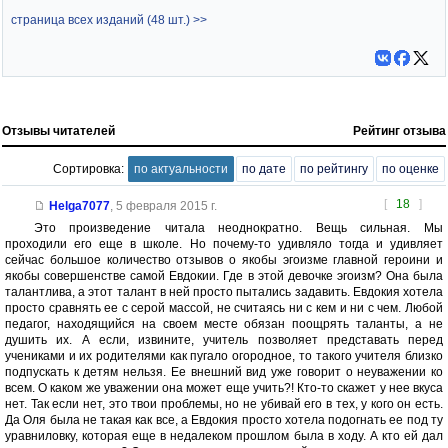
страница всех изданий (48 шт.) >>
Отзывы читателей
Рейтинг отзыва
Сортировка:
по актуальности
по дате
по рейтингу
по оценке
[
18
]
Helga7077
,
5 февраля 2015 г.
Это произведение читала неоднократно. Вещь сильная. Мы
проходили его еще в школе. Но почему-то удивляло тогда и удивляет
сейчас большое количество отзывов о якобы эгоизме главной героини и
якобы совершенстве самой Евдокии. Где в этой девочке эгоизм? Она была
талантлива, а этот талант в ней просто пытались задавить. Евдокия хотела
просто сравнять ее с серой массой, не считаясь ни с кем и ни с чем. Любой
педагог, находящийся на своем месте обязан поощрять таланты, а не
душить их. А если, извините, учитель позволяет представать перед
учениками и их родителями как пугало огородное, то такого учителя близко
подпускать к детям нельзя. Ее внешний вид уже говорит о неуважении ко
всем. О каком же уважении она может еще учить?! Кто-то скажет у нее вкуса
нет. Так если нет, это твои проблемы, но не убивай его в тех, у кого он есть.
Да Оля была не такая как все, а Евдокия просто хотела подогнать ее под ту
уравниловку, которая еще в недалеком прошлом была в ходу. А кто ей дал