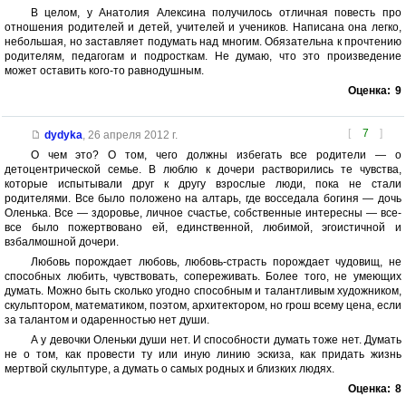
В целом, у Анатолия Алексина получилось отличная повесть про
отношения родителей и детей, учителей и учеников. Написана она легко,
небольшая, но заставляет подумать над многим. Обязательна к прочтению
родителям, педагогам и подросткам. Не думаю, что это произведение
может оставить кого-то равнодушным.
Оценка:
9
[
7
]
dydyka
,
26 апреля 2012 г.
О чем это? О том, чего должны избегать все родители — о
детоцентрической семье. В люблю к дочери растворились те чувства,
которые испытывали друг к другу взрослые люди, пока не стали
родителями. Все было положено на алтарь, где восседала богиня — дочь
Оленька. Все — здоровье, личное счастье, собственные интересны — все-
все было пожертвовано ей, единственной, любимой, эгоистичной и
взбалмошной дочери.
Любовь порождает любовь, любовь-страсть порождает чудовищ, не
способных любить, чувствовать, сопереживать. Более того, не умеющих
думать. Можно быть сколько угодно способным и талантливым художником,
скульптором, математиком, поэтом, архитектором, но грош всему цена, если
за талантом и одаренностью нет души.
А у девочки Оленьки души нет. И способности думать тоже нет. Думать
не о том, как провести ту или иную линию эскиза, как придать жизнь
мертвой скульптуре, а думать о самых родных и близких людях.
Оценка:
8