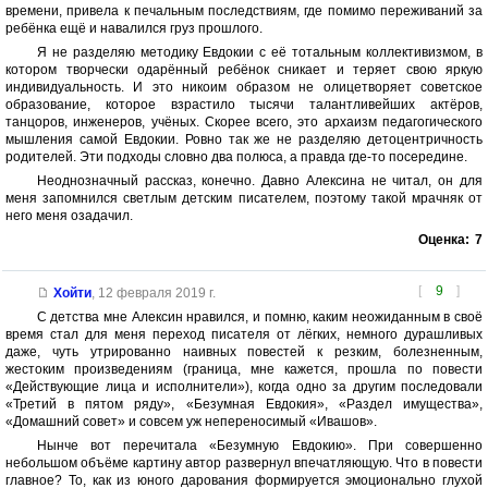
времени, привела к печальным последствиям, где помимо переживаний за
ребёнка ещё и навалился груз прошлого.
Я не разделяю методику Евдокии с её тотальным коллективизмом, в
котором творчески одарённый ребёнок сникает и теряет свою яркую
индивидуальность. И это никоим образом не олицетворяет советское
образование, которое взрастило тысячи талантливейших актёров,
танцоров, инженеров, учёных. Скорее всего, это архаизм педагогического
мышления самой Евдокии. Ровно так же не разделяю детоцентричность
родителей. Эти подходы словно два полюса, а правда где-то посередине.
Неоднозначный рассказ, конечно. Давно Алексина не читал, он для
меня запомнился светлым детским писателем, поэтому такой мрачняк от
него меня озадачил.
Оценка:
7
[
9
]
Хойти
,
12 февраля 2019 г.
С детства мне Алексин нравился, и помню, каким неожиданным в своё
время стал для меня переход писателя от лёгких, немного дурашливых
даже, чуть утрированно наивных повестей к резким, болезненным,
жестоким произведениям (граница, мне кажется, прошла по повести
«Действующие лица и исполнители»), когда одно за другим последовали
«Третий в пятом ряду», «Безумная Евдокия», «Раздел имущества»,
«Домашний совет» и совсем уж непереносимый «Ивашов».
Нынче вот перечитала «Безумную Евдокию». При совершенно
небольшом объёме картину автор развернул впечатляющую. Что в повести
главное? То, как из юного дарования формируется эмоционально глухой