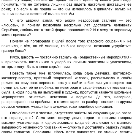
понимать, что не хотелось лишний раз видеть настолько доставшие её
рожи). Но если б не пошла — что бы изменилось в финале? Только на
лишних полчаса позже всё выяснилось бы.
C чего Евдокия взяла, что Борин нездоровый сталкинг — это
«любовь», и почему позволяла несколько лет доставать человека?
Серьёзно, любовь вот в такой форме проявляется? И к чему-то хорошему
может привести?
Почему не поговорила с Олей после того классного собрания и не
пояснила, в чём, по её мнению, та была неправа, позволив усугубиться
вражде Люси?
Имхо, дикость — постоянно таскать на «общественные мероприятия»
и припахивать школьников в ущерб их личным занятиям и увлечениям,
которые могут быть вполне серьёзными.
Повесть также мне вспомнилась, когда одна девушка, фотограф-
косплеер-влоггер, приятный творческий человек, рассказывала в своём
ролике на тему «как пережить школу и найти себя» личную историю: как
помнится, хотя её не гнобили, но некоторая отстранённость от коллектива
была, а когда пошла на выпускной в художку, пропустив какие-то школьные
мероприятия, отнеслись негативно и поругали. Да это, наверное,
распространённая проблема, в комментарии на разбор повести на другом
ресурсе человек, учившийся в художке, тоже подобное описывал.
Олю обвиняют в эгоизме, отсутствии заботы об окружающих, но разве
это справедливо? Сама моет посуду дома, терпит с горьким юмором
выходки учительницы и одноклассников, когда её отвлекают от главного
выбранного жизненного призвания — служить и доставлять радость людям
своим талантом. Вспомним: «Весь пляж поражался ее умению лепить