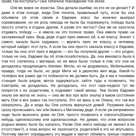
право так поступать? Она типичное порождение той эпохи.
Оля же вовсе не эгоистка. Она делала ошибки, но кто их не делает? И
даже в этом походе, когда Оля поняла, правильный путь, если бы она
объявила об этом своим и Евдокии, класс бы конечно выиграл
соревнование, но ее роль никогда не была бы подчеркнута, победа была
просто отнята и отдана другим. А разве это честно? Она же не захотела
отдавать победу — и имела на это полное право. Она имела право на
заслуженный приз. Ведь дядя отдал приз именно ей, а не классу. Значит с
самого начало было задумано — вручить приз не классу, а человеку,
который найдет этот путь. А если бы она просто сказала классу и Евдокии,
только бы она этот приз и видела — его бы получили другие — кто угодно,
только не она, Евдокия бы об этом позаботилась. Да, она виновата была в
том что случилось с матерью, но ее вина была только в том, что она не
догадалась предупредить близких. Могла, но не додумалась. Мобильников,
правда, тогда не было, но дядя Мити не в джунглях жил ведь. Какой-то
телефон все равно где-то поблизости же должен быть. Да и как я понимаю
станция была рядом, могла задержаться, зайти туда и позвонить. Но
повторяю, не догадалась. Не догадалась, что этот горе-педагог тут же
попрется к ее родителям, а поднимет такой кипиш. Тем более Евдокия
знала (не могла не знать — она же все про всех знала) в каком состоянии
мать Оли и все равно так поступила. Это ее вина а не Олина, что так все
обернулось. Да и когда бы Оля успела вернуться домой. Разумнее было
сразу прочесывать лес или бежать к Митиному дяде. А если уж непременно
надо было выяснить дома ли Оля, просто позвонить и спросить(Какому-
нибудь однокласснику или однокласснице. Не думаю, что этим вопросом
родных можно было бы напугать. Разве Оле никто никогда не звонил в ее
отсутствие?), и пока вопрос не прояснится, родителей в это не впутывать.
Поэтому хватит оправдывать эту мадам и хватит обливать грязью главную