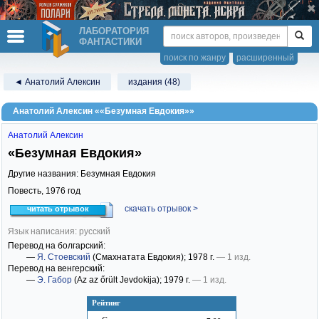
ЛАБОРАТОРИЯ
ФАНТАСТИКИ
поиск по жанру
расширенный
◄ Анатолий Алексин
издания (48)
Анатолий Алексин ««Безумная Евдокия»»
Анатолий Алексин
«Безумная Евдокия»
Другие названия: Безумная Евдокия
Повесть,
1976
год
скачать отрывок >
читать отрывок
Язык написания: русский
Перевод на болгарский:
—
Я. Стоевский
(Смахнатата Евдокия)
; 1978 г.
— 1 изд.
Перевод на венгерский:
—
Э. Габор
(Az az őrült Jevdokija)
; 1979 г.
— 1 изд.
Рейтинг