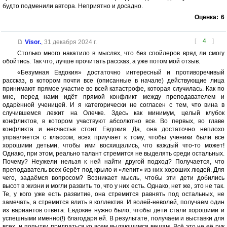
будто подменили автора. Неприятно и досадно.
Оценка:
6
[
4
]
Visor.
,
31 декабря 2024 г.
Столько много накатило в мыслях, что без спойлеров вряд ли смогу
обойтись. Так что, лучше прочитать рассказ, а уже потом мой отзыв.
«Безумная Евдокия» достаточно интересный и противоречивый
рассказ, в котором почти все (описанные в начале) действующие лица
принимают прямое участие во всей катастрофе, которая случилась. Как по
мне, перед нами идёт прямой конфликт между преподавателем и
одарённой ученицей. И я категорически не согласен с тем, что вина в
случившемся лежит на Олечке. Здесь как минимум, целый клубок
конфликтов, в котором участвуют абсолютно все. Во первых, во главе
конфликта и несчастья стоит Евдокия. Да, она достаточно неплохо
управляется с классом, всех приучает к тому, чтобы ученики были все
хорошими детьми, чтобы ими восхищались, что каждый что-то может!
Однако, при этом, реально талант стремится не выделять среди остальных.
Почему? Неужели нельзя к ней найти другой подход? Получается, что
преподаватель всех берёт под крыло и «лепит» из них хороших людей. Для
чего, задаёмся вопросом? Возникает мысль, чтобы эти дети добились
высот в жизни и могли развить то, что у них есть. Однако, нет же, это не так.
Те, у кого уже есть развитие, она стремится равнять под остальных, не
замечать, а стремится влить в коллектив. И волей-неволей, получаем один
из вариантов ответа: Евдокие нужно было, чтобы дети стали хорошими и
успешными именно(!) благодаря ей. В результате, получаем и выставки для
всех, и попытки придраться ко всем выдающимся вещам. Всё это не её рук