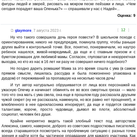
фигуры людей и зверей, рисовать на мокром песке пейзажи и лица. «Чем
сегодня порадует ваша Оленька?» — спрашивали у нас с Надей»...
Оценка:
9
[
12
]
glaymore
,
7 августа 2023 г.
Ну что такого совершила дочь героя повести? В школьном походе с
ориентированием, никого не предупредив, покинула группу, чтобы раньше
других выйти к контрольной точке. Все, понятно, понервничали, но наутро
ребенок нашелся, живой-невредимый, да еще и с главным призом и с
букетом ромашек для любимой мамы. Согласен, глуповатая и некорректная
выходка, но кто из нас в 16 лет ни разу не совершил ничего подобного?
Но поздно дарить ромашки! Мама за это время сошла с ума (в самом
прямом смысле, лишилась рассудка и была пожизненно упакована в
дурдом) от переживаний за пропавшую на несколько часов дочь!
И тут автор натурально обрушивается от лица всех персонажей на
ужасную Олечку и начинает обвинять ее во всех смертных грехах — мало
того что она мать с ума свела, она еще в прошлом году рассказала друзьям
чужой секрет (ну не рассказала, намекнула, но все равно нет прощения!), и
влюбленного в нее одноклассника игнорирует, да еще и гордится своими
талантами, короче, просто чудовище, дьявол во плоти, абсолютный
социопат, человек без души.
Крайне неприятно видеть такой злобный текст под авторством
Алексина, самого, наверное, доброго из советских подростковых писателей,
всегда старавшегося посмотреть на проблемную ситуацию с разных точек
зрения и найти хотя бы частичное оправдание для каждого участника. Как