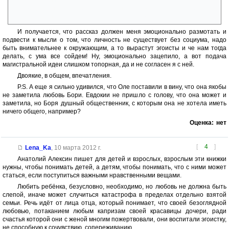
ночь. Да я понимаю, это тревожно, но сходить с ума.. При такой
тонкой душевной организации она бы и так свихнулась, рано или
поздно (странно, что до этого то была в себе).
И получается, что рассказ должен меня эмоционально размотать и
подвести к мысли о том, что личность не существует без социума, надо
быть внимательнее к окружающим, а то вырастут эгоисты и че нам тогда
делать, с ума все сойдем! Ну, эмоционально зацепило, а вот подача
магистральной идеи слишком топорная, да и не согласен я с ней.
Двоякие, в общем, впечатления.
P.S. А еще я сильно удивился, что Оле поставили в вину, что она якобы
не заметила любовь Бори. Евдокии не пришло с голову, что она может и
заметила, но Боря душный общественник, с которым она не хотела иметь
ничего общего, например?
Оценка:
нет
[
4
]
Lena_Ka
,
10 марта 2012 г.
Анатолий Алексин пишет для детей и взрослых, взрослым эти книжки
нужны, чтобы понимать детей, а детям, чтобы понимать, что с ними может
статься, если поступиться важными нравственными вещами.
Любить ребёнка, безусловно, необходимо, но любовь не должна быть
слепой, иначе может случиться катастрофа в пределах отдельно взятой
семьи. Речь идёт от лица отца, который понимает, что своей безоглядной
любовью, потаканием любым капризам своей красавицы дочери, ради
счастья которой они с женой многим пожертвовали, они воспитали эгоистку,
не способную к сочувствию, сопереживанию.