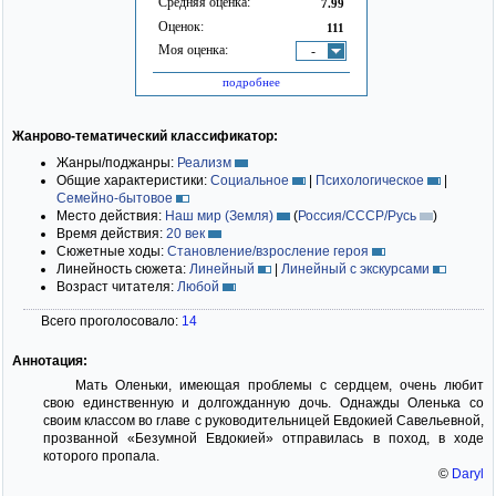
Средняя оценка:
7.99
Оценок:
111
Моя оценка:
-
подробнее
Жанрово-тематический классификатор:
Жанры/поджанры:
Реализм
Общие характеристики:
Социальное
|
Психологическое
|
Семейно-бытовое
Место действия:
Наш мир (Земля)
(
Россия/СССР/Русь
)
Время действия:
20 век
Сюжетные ходы:
Становление/взросление героя
Линейность сюжета:
Линейный
|
Линейный с экскурсами
Возраст читателя:
Любой
Всего проголосовало:
14
Аннотация:
Мать Оленьки, имеющая проблемы с сердцем, очень любит
свою единственную и долгожданную дочь. Однажды Оленька со
своим классом во главе с руководительницей Евдокией Савельевной,
прозванной «Безумной Евдокией» отправилась в поход, в ходе
которого пропала.
©
Daryl