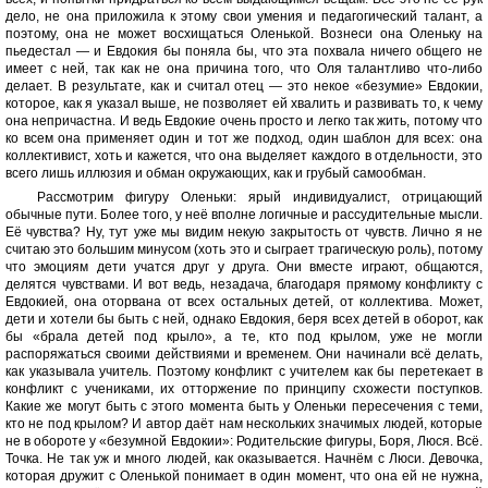
дело, не она приложила к этому свои умения и педагогический талант, а
поэтому, она не может восхищаться Оленькой. Вознеси она Оленьку на
пьедестал — и Евдокия бы поняла бы, что эта похвала ничего общего не
имеет с ней, так как не она причина того, что Оля талантливо что-либо
делает. В результате, как и считал отец — это некое «безумие» Евдокии,
которое, как я указал выше, не позволяет ей хвалить и развивать то, к чему
она непричастна. И ведь Евдокие очень просто и легко так жить, потому что
ко всем она применяет один и тот же подход, один шаблон для всех: она
коллективист, хоть и кажется, что она выделяет каждого в отдельности, это
всего лишь иллюзия и обман окружающих, как и грубый самообман.
Рассмотрим фигуру Оленьки: ярый индивидуалист, отрицающий
обычные пути. Более того, у неё вполне логичные и рассудительные мысли.
Её чувства? Ну, тут уже мы видим некую закрытость от чувств. Лично я не
считаю это большим минусом (хоть это и сыграет трагическую роль), потому
что эмоциям дети учатся друг у друга. Они вместе играют, общаются,
делятся чувствами. И вот ведь, незадача, благодаря прямому конфликту с
Евдокией, она оторвана от всех остальных детей, от коллектива. Может,
дети и хотели бы быть с ней, однако Евдокия, беря всех детей в оборот, как
бы «брала детей под крыло», а те, кто под крылом, уже не могли
распоряжаться своими действиями и временем. Они начинали всё делать,
как указывала учитель. Поэтому конфликт с учителем как бы перетекает в
конфликт с учениками, их отторжение по принципу схожести поступков.
Какие же могут быть с этого момента быть у Оленьки пересечения с теми,
кто не под крылом? И автор даёт нам нескольких значимых людей, которые
не в обороте у «безумной Евдокии»: Родительские фигуры, Боря, Люся. Всё.
Точка. Не так уж и много людей, как оказывается. Начнём с Люси. Девочка,
которая дружит с Оленькой понимает в один момент, что она ей не нужна,