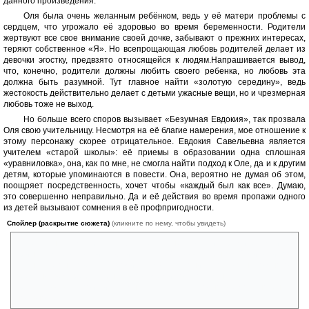
данного произведения.
Оля была очень желанным ребёнком, ведь у её матери проблемы с
сердцем, что угрожало её здоровью во время беременности. Родители
жертвуют все свое внимание своей дочке, забывают о прежних интересах,
теряют собственное «Я». Но всепрощающая любовь родителей делает из
девочки эгостку, предвзято относящейся к людям.Напрашивается вывод,
что, конечно, родители должны любить своего ребенка, но любовь эта
должна быть разумной. Тут главное найти «золотую середину», ведь
жестокость действительно делает с детьми ужасные вещи, но и чрезмерная
любовь тоже не выход.
Но больше всего споров вызывает «Безумная Евдокия», так прозвала
Оля свою учительницу. Несмотря на её благие намерения, мое отношение к
этому персонажу скорее отрицательное. Евдокия Савельевна является
учителем «старой школы»: её приемы в образовании одна сплошная
«уравниловка», она, как по мне, не смогла найти подход к Оле, да и к другим
детям, которые упоминаются в повести. Она, вероятно не думая об этом,
поощряет посредственность, хочет чтобы «каждый был как все». Думаю,
это совершенно неправильно. Да и её действия во время пропажи одного
из детей вызывают сомнения в её профпригодности.
Спойлер (раскрытие сюжета)
(кликните по нему, чтобы увидеть)
Почему она, когда пропала Оля просто не позвонила родителям, и не
приняла меры по поиску Оли на месте? Вызвала бы МЧС, милицию.
Так нет же она поехала к родителям(как я понимаю это заняло много
времени, ведь ребята были в походе), и только там начала
организовывать поиски. Я уж не знаю, как там точно все должно быть,
но явно не так