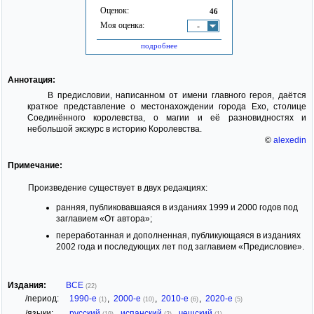
Оценок:
46
Моя оценка:
-
подробнее
Аннотация:
В предисловии, написанном от имени главного героя, даётся
краткое представление о местонахождении города Ехо, столице
Соединённого королевства, о магии и её разновидностях и
небольшой экскурс в историю Королевства.
©
alexedin
Примечание:
Произведение существует в двух редакциях:
ранняя, публиковавшаяся в изданиях 1999 и 2000 годов под
заглавием «От автора»;
переработанная и дополненная, публикующаяся в изданиях
2002 года и последующих лет под заглавием «Предисловие».
Издания:
ВСЕ
(22)
/период:
1990-е
,
2000-е
,
2010-е
,
2020-е
(1)
(10)
(6)
(5)
/языки:
русский
,
испанский
,
чешский
(19)
(2)
(1)