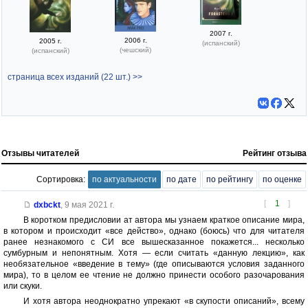
2007 г.
2006 г.
2005 г.
(испанский)
(чешский)
(испанский)
страница всех изданий (22 шт.) >>
Отзывы читателей
Рейтинг отзыва
Сортировка:
по актуальности
по дате
по рейтингу
по оценке
[
1
]
dxbckt
,
9 мая 2021 г.
В коротком предисловии ат автора мы узнаем краткое описание мира,
в котором и происходит «все действо», однако (боюсь) что для читателя
ранее незнакомого с СИ все вышесказанное покажется... несколько
сумбурным и непонятным. Хотя — если считать «данную лекцию», как
необязательное «введение в тему» (где описываются условия заданного
мира), то в целом ее чтение не должно принести особого разочарования
или скуки.
И хотя автора неоднократно упрекают «в скупости описаний», всему