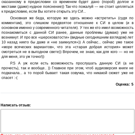
сказанному в предисловии со временем будет дано (порой) долгое и
местами (даже) нудное пояснение)) Так что пожалуй — не стоит цепляться
к предисловию, если Вы хотите открыть эту СИ...
Основная же беда, которую же здесь можно «встретить» (судя по
комментам), это слишком предвзятое отношение к СИ в целом (и в
основном именно у современного читателя). У тех же кто имел возможность
познакомиться с данной СИ ранее, данные проблемы (думаю) уже не
возникнут. И про все «шероховатости» (видные сегодняшним взглядом) лет
10 назад никто бы даже и «не заикнулся»)) А сейчас... сейчас уже такое
«море всяческих вариантов», что эта «старая добрая история» может
смотреться не в выгодном свете)) Впрочем, не знаю, как для кого — но не
для меня, это уж точно!))
P.S А уж если есть возможность прослушать данную СИ (а не
прочесть), так и вообще.. )) Главное при этом, чтоб аудиоверсия книги не
подкачала... а то порой бывает такая озвучка, что никакой сюжет уже не
спасет :-(
Оценка:
5
Написать отзыв: