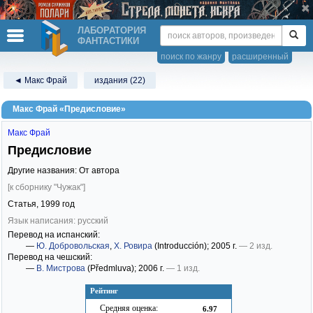
ЛАБОРАТОРИЯ
ФАНТАСТИКИ
поиск по жанру
расширенный
◄ Макс Фрай
издания (22)
Макс Фрай «Предисловие»
Макс Фрай
Предисловие
Другие названия: От автора
[к сборнику "Чужак"]
Статья,
1999
год
Язык написания: русский
Перевод на испанский:
—
Ю. Добровольская
,
Х. Ровира
(Introducción)
; 2005 г.
— 2 изд.
Перевод на чешский:
—
В. Мистрова
(Předmluva)
; 2006 г.
— 1 изд.
Рейтинг
Средняя оценка:
6.97