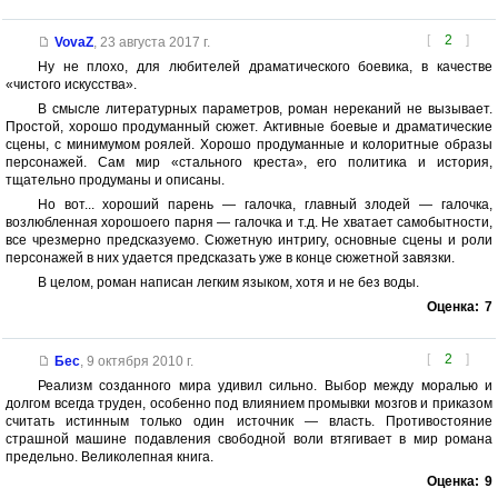
[
2
]
VovaZ
,
23 августа 2017 г.
Ну не плохо, для любителей драматического боевика, в качестве
«чистого искусства».
В смысле литературных параметров, роман нереканий не вызывает.
Простой, хорошо продуманный сюжет. Активные боевые и драматические
сцены, с минимумом роялей. Хорошо продуманные и колоритные образы
персонажей. Сам мир «стального креста», его политика и история,
тщательно продуманы и описаны.
Но вот... хороший парень — галочка, главный злодей — галочка,
возлюбленная хорошоего парня — галочка и т.д. Не хватает самобытности,
все чрезмерно предсказуемо. Сюжетную интригу, основные сцены и роли
персонажей в них удается предсказать уже в конце сюжетной завязки.
В целом, роман написан легким языком, хотя и не без воды.
Оценка:
7
[
2
]
Бес
,
9 октября 2010 г.
Реализм созданного мира удивил сильно. Выбор между моралью и
долгом всегда труден, особенно под влиянием промывки мозгов и приказом
считать истинным только один источник — власть. Противостояние
страшной машине подавления свободной воли втягивает в мир романа
предельно. Великолепная книга.
Оценка:
9