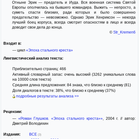
Отныне Эрик — предатель и Иуда. Вся военная система Святой
Европы ополчилась на бывшего командира. Выжить — непросто, а
суметь спасти близких, ради которых и было совершенно
предательство — невозможно. Однако Эрик Хенриксон — некогда
лучший боец корпуса, всегда смотрит опасностям в лицо и всегда
доводит свои дела до конца.
©
Str_Kremen6
Входит в:
— цикл
«Эпоха стального креста»
Лингвистический анализ текста:
Приблизительно страниц: 466
Активный словарный запас: очень высокий (3262 уникальных слова
на 10000 слов текста)
Средняя длина предложения: 84 знака, что близко к среднему (81)
Доля диалогов в тексте: 38%, что близко к среднему (37%)
подробные результаты анализа >>
Рецензии:
—
«Роман Глушков. «Эпоха стального креста»»
, 2004 г. // автор:
Дмитрий Володихин
Издания:
ВСЕ
(3)