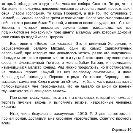
который объединил вокруг себя монахов собора Святого Петра, что в
Ватикане, и, пользуясь доверием монахов со стороны людей, провозгласил
себя Гласом Господним, то бишь Пророком, а все то, что случилось с
Землей, — Божией Карой за грехи человеческие. После чего смог подчинить
себе все что раньше было Европой, и основал новое государство – Святая
Европа, в которой церковные законы выше гражданских, где все
подчиняются не монарху или президенту, а самому Богу, который доносит
свои слова до людей через Пророка.
Все герои в «Эпохе …» «живые». Это и циничный Хенриксон, и
бесцеремонный балагур Михаил, один из самых харизматичных
персонажей, про которых мне доводилось читать, разве что калугинский
Шагадди может с ним сравниться, хотя и тут мой тезка даст ему много очков
форы, и флегматичный Гюнтер, и «огонь-баба» Кэтрин, и неожиданно
изменившийся магистр Конрад. Ряд можно продолжить, но я остановлюсь
на главных героях. Каждый из них по-своему симпатичен, и даже
беспощадный командир Первого отряда Охотников Бернард тоже
вызывает симпатию. Когда я дочитал «Эпоху …», было жаль расставаться с
полюбившимися мне персонажами, что не бывало со мной со времен
глушковского же «Свинцового заката».
Про сюжет скажу лишь, что эта книга о человеке, который не пожелал
терпеть гнусные законы и выполнять низкие, недостойные человека
приказы.
Итак, книга, безусловно, заслуживает 10/10. Те 3 дня, за которые я
прочел роман, доставили мне огромное удовольствие. Советую прочесть
всем.
Оценка:
10