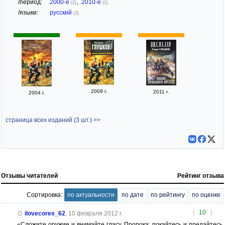
/период:
2000-е
,
2010-е
(2)
(1)
/языки:
русский
(3)
2009 г.
2011 г.
2004 г.
страница всех изданий (3 шт.) >>
Отзывы читателей
Рейтинг отзыва
Сортировка:
по актуальности
по дате
по рейтингу
по оценке
[
10
]
ilovecores_62
,
10 февраля 2012 г.
«Сложите оружие и внимайте гласу Пророка: покайтесь и предайтесь