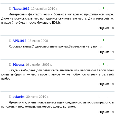
[
1
]
Павел1982
,
12 октября 2010 г.
Интересный фантастический боевик в интересно придуманном мире.
Даже не могу сказать, что попадались скучноватые места. Да и тема сейчас
в моде (что будет после большого БУМ).
Оценка:
8
[
1
]
APN1968
,
18 июня 2008 г.
Хорошая книга.С удовольствием прочел.Замечаний нету почти.
Оценка:
9
[
1
]
Эйрена
,
16 октября 2007 г.
Каждый выбирает для себя: быть винтиком или человеком. Герой этой
книги выбрал и — что самое главное — не побоялся ответить за свой
выбор.
Оценка:
9
[
0
]
pokurim
,
30 июля 2010 г.
Яркая книга, очень понравилась идея созданного автором мира, стиль
изложения несложный, читается с удовольствием.
Оценка:
9