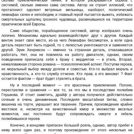
сколько приключенческая линия, в которой раскрывается борьба с
системой, сколько именно сама система. Автор не строит иллюзий, что
протагонист одолеет ветряные мельницы, наоборот, политический
левиафан силен и непобедим, и главный герой пытается выжить, избежать
смертельных щупалец грозного чудовища, раскинувшихся на территории
практически всей Европы.
Само общество, порабощенное системой, автор изобразил очень
логично. Механизмы идеально взаимодействуют друг с другом. Каждый
винтик знает свое место, из-за чего Левиафан бессмертен, а коли одна
деталь перестает быть годной, то с легкостью уничтожается и заменяется
другой. Эрик Хенриксон — именно та странная деталь, отказавшаяся
работать. Нет, она не повлияла на работу двигателя, однако, своим
поведением приписала себя к браку с вердиктом — в утиль. Вторая,
немаловажная сторона романа — психологический аспект. Поступки героев,
их моральный выбор между долгом и совестью. Кто-то выбрал мораль и
нравственность, а кто-то службу отчизне. Кто прав, а кто виноват ? Факт
остается фактом — брат будет стрелять в брата.
Ну и последний момент — это красочные приключения. Погони,
перестрелки и сражения — все то, за что мы в последствии полюбим
Глушкова. И стоит заметить, драйф у автора получился действительно
сочным и очень динамичным. Последняя масштабная битва, словно
вишенка на торте, украшает все творение. Причем, произведение крайне
жестокое и, несмотря на качественный юмор и множество веселых
моментов, нас постоянно будут сопровождать смерти и гибель
полюбившихся героев.
Конечно, в концовке припасен большой рояль, однако, автор прибег к
нему всего один раз, и поэтому произведение от этого нисколько не