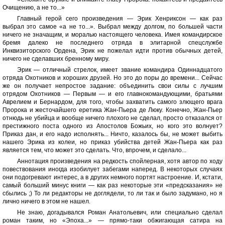
Очищению, а не то...»
Главный герой сего произведения — Эрик Хенриксон — как раз
выбрал это самое «а не то...». Выбрал между долгом, по большей части
ничего не значащим, и моралью настоящего человека. Имея командирское
бремя далеко не последнего отряда в элитарной спецслужбе
Инквизиторского Ордена, Эрик не пожелал идти против обычных детей,
ничего не сделавших бренному миру.
Эрик — отличный стрелок, имеет звание командира Одиннадцатого
отряда Охотников и хороших друзей. Но это до поры до времени... Сейчас
же он получает непростое задание: объединить свои силы с лучшим
отрядом Охотников — Первым — и его главнокомандующими, братьями
Аврелием и Бернардом, для того, чтобы захватить самого злющего врага
Пророка и жесточайшего еретика Жан-Пьера де Люку. Конечно, Жан-Пьер
отнюдь не убийца и вообще ничего плохого не сделал, просто отказался от
престижного поста одного из Апостолов Божьих, но кого это волнует?
Приказ дан, и его надо исполнять... Ничто, казалось бы, не может выбить
нашего Эрика из колеи, но приказ убийства детей Жан-Пьера как раз
является тем, что может это сделать. Что, впрочем, и сделало...
Аннотация произведения на редкость спойлерная, хотя автор по ходу
повествования иногда изобилует забегами наперед. В некоторых случаях
они подогревают интерес, а в других немного портят настроение. И, кстати,
самый больший минус книги — как раз некоторые эти «предсказания» не
сбылись ;) То ли редакторы не доглядели, то ли так и было задумано, но я
лично ничего в этом не нашел.
Не знаю, догадывался Роман Анатольевич, или специально сделал
роман таким, но «Эпоха...» — прямо-таки обжигающая сатира на