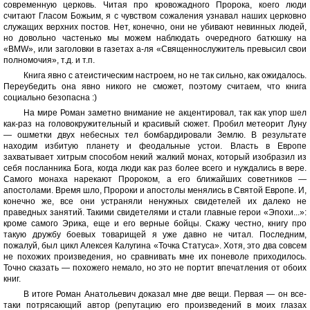
современную церковь. Читая про кровожадного Пророка, коего люди
считают Гласом Божьим, я с чувством сожаления узнавал наших церковно
служащих верхних постов. Нет, конечно, они не убивают невинных людей,
но довольно частенько мы можем наблюдать очередного батюшку на
«BMW», или заголовки в газетах а-ля «Священнослужитель превысил свои
полномочия», т.д. и т.п.
Книга явно с атеистическим настроем, но не так сильно, как ожидалось.
Переубедить она явно никого не сможет, поэтому считаем, что книга
социально безопасна :)
На мире Роман заметно внимание не акцентировал, так как упор шел
как-раз на головокружительный и красивый сюжет. Пробил метеорит Луну
— ошметки двух небесных тел бомбардировали Землю. В результате
находим избитую планету и феодальные устои. Власть в Европе
захватывает хитрым способом некий жалкий монах, который изобразил из
себя посланника Бога, когда люди как раз более всего и нуждались в вере.
Самого монаха нарекают Пророком, а его ближайших советников —
апостолами. Время шло, Пророки и апостолы менялись в Святой Европе. И,
конечно же, все они устраняли ненужных свидетелей их далеко не
праведных занятий. Такими свидетелями и стали главные герои «Эпохи...»:
кроме самого Эрика, еще и его верные бойцы. Скажу честно, книгу про
такую дружбу боевых товарищей я уже давно не читал. Последним,
пожалуй, был цикл Алексея Калугина «Точка Статуса». Хотя, это два совсем
не похожих произведения, но сравнивать мне их поневоле приходилось.
Точно сказать — похожего немало, но это не портит впечатления от обоих
книг.
В итоге Роман Анатольевич доказал мне две вещи. Первая — он все-
таки потрясающий автор (репутацию его произведений в моих глазах