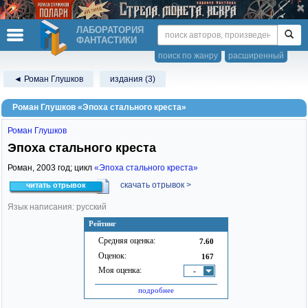
ЛАБОРАТОРИЯ
ФАНТАСТИКИ
поиск по жанру
расширенный
◄ Роман Глушков
издания (3)
Роман Глушков «Эпоха стального креста»
Роман Глушков
Эпоха стального креста
Роман,
2003
год; цикл
«Эпоха стального креста»
скачать отрывок >
читать отрывок
Язык написания: русский
Рейтинг
Средняя оценка:
7.60
Оценок:
167
Моя оценка:
-
подробнее