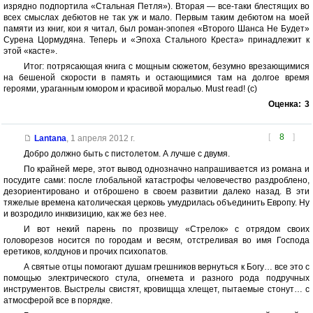
изрядно подпортила «Стальная Петля»). Вторая — все-таки блестящих во
всех смыслах дебютов не так уж и мало. Первым таким дебютом на моей
памяти из книг, кои я читал, был роман-эпопея «Второго Шанса Не Будет»
Сурена Цормудяна. Теперь и «Эпоха Стального Креста» принадлежит к
этой «касте».
Итог: потрясающая книга с мощным сюжетом, безумно врезающимися
на бешеной скорости в память и остающимися там на долгое время
героями, ураганным юмором и красивой моралью. Must read! (c)
Оценка:
3
[
8
]
Lantana
,
1 апреля 2012 г.
Добро должно быть с пистолетом. А лучше с двумя.
По крайней мере, этот вывод однозначно напрашивается из романа и
посудите сами: после глобальной катастрофы человечество раздроблено,
дезориентировано и отброшено в своем развитии далеко назад. В эти
тяжелые времена католическая церковь умудрилась объединить Европу. Ну
и возродило инквизицию, как же без нее.
И вот некий парень по прозвищу «Стрелок» с отрядом своих
головорезов носится по городам и весям, отстреливая во имя Господа
еретиков, колдунов и прочих психопатов.
А святые отцы помогают душам грешников вернуться к Богу… все это с
помощью электрического стула, огнемета и разного рода подручных
инструментов. Выстрелы свистят, кровищща хлещет, пытаемые стонут… с
атмосферой все в порядке.