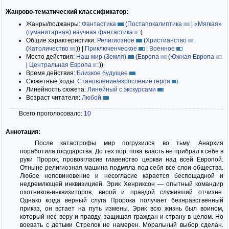
Жанрово-тематический классификатор:
Жанры/поджанры:
Фантастика
(
Постапокалиптика
|
«Мягкая»
(гуманитарная) научная фантастика
)
Общие характеристики:
Религиозное
(
Христианство
(
Католичество
)
)
|
Приключенческое
|
Военное
Место действия:
Наш мир (Земля)
(
Европа
(
Южная Европа
|
Центральная Европа
)
)
Время действия:
Близкое будущее
Сюжетные ходы:
Становление/взросление героя
Линейность сюжета:
Линейный с экскурсами
Возраст читателя:
Любой
Всего проголосовало:
10
Аннотация:
После катастрофы мир погрузился во тьму. Анархия
поработила государства. До тех пор, пока власть не прибрал к себе в
руки Пророк, провозгласив главенство церкви над всей Европой.
Отныне религиозная машина подмяла под себя все слои общества.
Любое неповиновение и несогласие карается беспощадной и
недремлющей инквизицией. Эрик Хенриксон — опытный командир
охотников-инквизиторов, верой и правдой служивший отчизне.
Однако когда верный слуга Пророка получает безнравственный
приказ, он встает на путь измены. Эрик всю жизнь был воином,
который нес веру и правду, защищая граждан и страну в целом. Но
воевать с детьми Стрелок не намерен. Моральный выбор сделан.