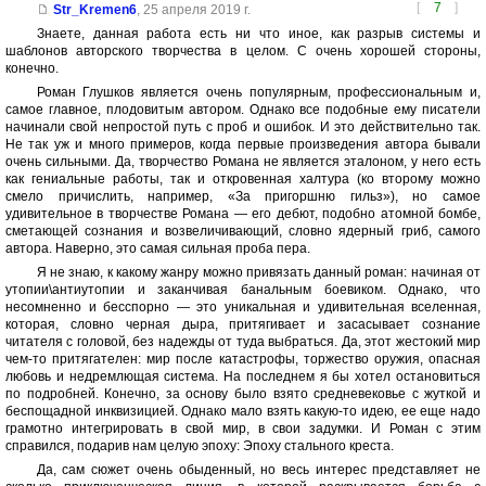
[
7
]
Str_Kremen6
,
25 апреля 2019 г.
Знаете, данная работа есть ни что иное, как разрыв системы и
шаблонов авторского творчества в целом. С очень хорошей стороны,
конечно.
Роман Глушков является очень популярным, профессиональным и,
самое главное, плодовитым автором. Однако все подобные ему писатели
начинали свой непростой путь с проб и ошибок. И это действительно так.
Не так уж и много примеров, когда первые произведения автора бывали
очень сильными. Да, творчество Романа не является эталоном, у него есть
как гениальные работы, так и откровенная халтура (ко второму можно
смело причислить, например, «За пригоршню гильз»), но самое
удивительное в творчестве Романа — его дебют, подобно атомной бомбе,
сметающей сознания и возвеличивающий, словно ядерный гриб, самого
автора. Наверно, это самая сильная проба пера.
Я не знаю, к какому жанру можно привязать данный роман: начиная от
утопии\антиутопии и заканчивая банальным боевиком. Однако, что
несомненно и бесспорно — это уникальная и удивительная вселенная,
которая, словно черная дыра, притягивает и засасывает сознание
читателя с головой, без надежды от туда выбраться. Да, этот жестокий мир
чем-то притягателен: мир после катастрофы, торжество оружия, опасная
любовь и недремлющая система. На последнем я бы хотел остановиться
по подробней. Конечно, за основу было взято средневековье с жуткой и
беспощадной инквизицией. Однако мало взять какую-то идею, ее еще надо
грамотно интегрировать в свой мир, в свои задумки. И Роман с этим
справился, подарив нам целую эпоху: Эпоху стального креста.
Да, сам сюжет очень обыденный, но весь интерес представляет не