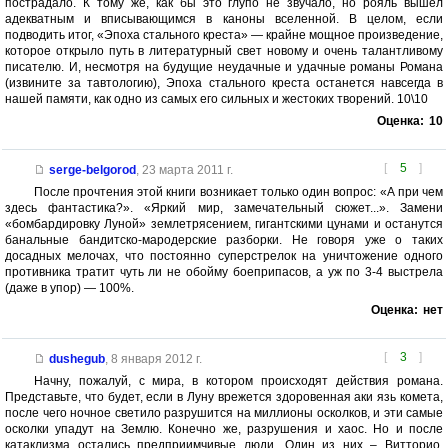
пострадало. К тому же, как бы это глупо не звучало, но рояль вышел
адекватным и вписывающимся в каноны вселенной. В целом, если
подводить итог, «Эпоха стального креста» — крайне мощное произведение,
которое открыло путь в литературный свет новому и очень талантливому
писателю. И, несмотря на будущие неудачные и удачные романы Романа
(извините за тавтологию), Эпоха стального креста останется навсегда в
нашей памяти, как одно из самых его сильных и жестоких творений. 10\10
Оценка:
10
[
5
]
serge-belgorod
,
23 марта 2011 г.
После прочтения этой книги возникает только один вопрос: «А при чем
здесь фантастика?». «Яркий мир, замечательный сюжет...». Замени
«бомбардировку Луной» землетрясением, гигантскими цунами и останутся
банальные бандитско-мародерские разборки. Не говоря уже о таких
досадных мелочах, что постоянно суперстрелок на уничтожение одного
противника тратит чуть ли не обойму боеприпасов, а уж по 3-4 выстрела
(даже в упор) — 100%.
Оценка:
нет
[
3
]
dushegub
,
8 января 2012 г.
Начну, пожалуй, с мира, в котором происходят действия романа.
Представьте, что будет, если в Луну врежется здоровенная аки язь комета,
после чего ночное светило разрушится на миллионы осколков, и эти самые
осколки упадут на Землю. Конечно же, разрушения и хаос. Но и после
катаклизма остались предприимчивые люди. Один из них – Витторио,