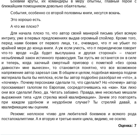
Боевики круты, их командиры в меру опытны, главный герой с
ближайшим помощником довольно обаятельны.
События, особенно со второй половины книги, несутся вскачь.
Это хорошо есть.
А что же плохо?
Для начала плохо то, что автор своей манерой письма убил всякую
интригу, уже в первых предложениях выдав огромный спойлер. Кроме того,
перед нами боевик от первого лица, т.е., очевидно, что гг не убьют по
крайней мере до конца книги. А уж если учесть, что гг периодически говорит
что-то вроде ««Да будет выслушана и другая сторона!» – гласит
незыблемый закон истинного правосудия. Так пусть же останется он в силе
и теперь, когда заочный смертный приговор с пометкой «без срока
давности» мне вынесен», то становится понятно, что все возможное
напряжение автор зарезал сам. В общем и целом, подобная манера подачи
материала была бы неплоха, если бы автор подробно разобрал не «что», а
«почему». Почему персонажи сделали то, что сделали? Но «почему» автор
проскакивает галопом по Европам, сосредоточившись на «как». Как лихо
они все сделали! Лихо, да. Читать забавно. Правда, мне несколько мешали
выражения типа «для стрелка моей квалификации». Зачем это повторять
при каждом удобном и неудобном случае? Ты стреляй давай, а
квалификацию мы оценим.
Резюме: неплохое чтиво для любителей боевиков и всякого рода
постапокалиптики. А я вторую и третью книги цикла, видимо, не осилю.
Оценка:
7