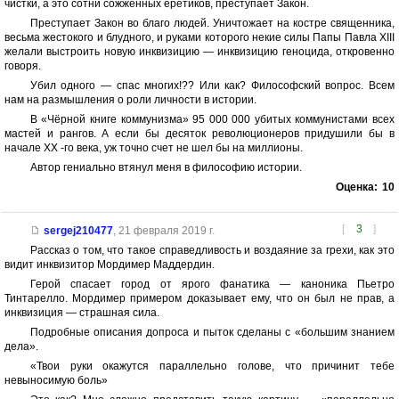
чистки, а это сотни сожженных еретиков, преступает Закон.
Преступает Закон во благо людей. Уничтожает на костре священника,
весьма жестокого и блудного, и руками которого некие силы Папы Павла ХIII
желали выстроить новую инквизицию — инквизицию геноцида, откровенно
говоря.
Убил одного — спас многих!?? Или как? Философский вопрос. Всем
нам на размышления о роли личности в истории.
В «Чёрной книге коммунизма» 95 000 000 убитых коммунистами всех
мастей и рангов. А если бы десяток революционеров придушили бы в
начале ХХ -го века, уж точно счет не шел бы на миллионы.
Автор гениально втянул меня в философию истории.
Оценка:
10
[
3
]
sergej210477
,
21 февраля 2019 г.
Рассказ о том, что такое справедливость и воздаяние за грехи, как это
видит инквизитор Мордимер Маддердин.
Герой спасает город от ярого фанатика — каноника Пьетро
Тинтарелло. Мордимер примером доказывает ему, что он был не прав, а
инквизиция — страшная сила.
Подробные описания допроса и пыток сделаны с «большим знанием
дела».
«Твои руки окажутся параллельно голове, что причинит тебе
невыносимую боль»