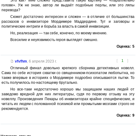
Это как? Мне сложно представить такую картину — «параллельно
голове». Уж не знаю, автор ли выдаёт подобные перлы, или это ляпы
перевода?
Сюжет достаточно интересен и сложен — в отличие от большинства
рассказов о инквизиторе Мордимере Маддердине. Тут и заговоры и
политические интриги и борьба за власть в самой инквизиции.
Но, реализация — так себе, конечно, по моему мнению.
Всесилие и неуязвимость героя выглядят смешно.
Оценка:
5
[
1
]
vfvfhm
,
6 апреля 2023 г.
Отличный финал довольно крепкого сборника детективных новелл.
Сама по себе история схватки со священником-психопатом любопытна, но
также впервые в историях о Мордимере подробно описываются пытки. То
есть получилось по-настоящему брутально.
Но все-таки недостаточно хорошо мы защищаем наших людей от
заведомо вредной для них литературы, судя по первому отзыву на эту
новеллу. Произведения Пекары об инквизиторах крайне специфические, и
читать их людям с поломанной психикой или промытыми мозгами строго не
рекомендуется.
Оценка:
9