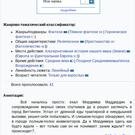
Моя оценка:
-
подробнее
Жанрово-тематический классификатор:
Жанры/поджанры:
Фэнтези
(
Тёмное фэнтези
|
Героическое
фэнтези
)
Общие характеристики:
Религиозное
(
Христианство
(
Католичество
)
)
Место действия:
Альтернативная история нашего мира (Земли)
(
Европа
(
Центральная Европа
)
)
Время действия:
Средние века
|
Позднее Средневековье/эпоха
Возрождения
Линейность сюжета:
Линейный
Возраст читателя:
Только для взрослых
Всего проголосовало:
41
Аннотация:
Всё началось просто: ехал Мордимер Маддердин в
сопровождении верных своих спутников да и решил заглянуть в
город Виттинген. Устал от дрянной еды трактирной и никудышней
выпивки, решил себя побаловать. И слишком поздно обнаружил, что
в городе полным-полно инквизиторов. Да и Мордимера здесь как
будто ждали -- вот только сам он не понимает: зачем ждали? что
происходит?..