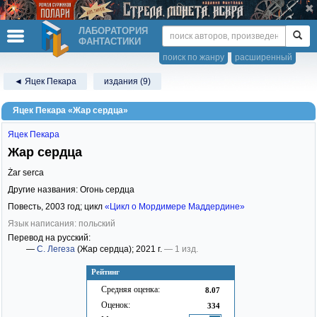
ЛАБОРАТОРИЯ
ФАНТАСТИКИ
поиск по жанру
расширенный
◄ Яцек Пекара
издания (9)
Яцек Пекара «Жар сердца»
Яцек Пекара
Жар сердца
Żar serca
Другие названия: Огонь сердца
Повесть,
2003
год; цикл
«Цикл о Мордимере Маддердине»
Язык написания: польский
Перевод на русский:
—
С. Легеза
(Жар сердца)
; 2021 г.
— 1 изд.
Рейтинг
Средняя оценка:
8.07
Оценок:
334