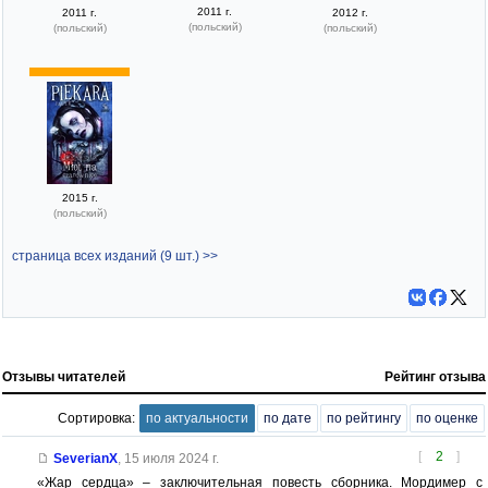
2011 г.
2011 г.
2012 г.
(польский)
(польский)
(польский)
2015 г.
(польский)
страница всех изданий (9 шт.) >>
Отзывы читателей
Рейтинг отзыва
Сортировка:
по актуальности
по дате
по рейтингу
по оценке
[
2
]
SeverianX
,
15 июля 2024 г.
«Жар сердца» – заключительная повесть сборника. Мордимер с