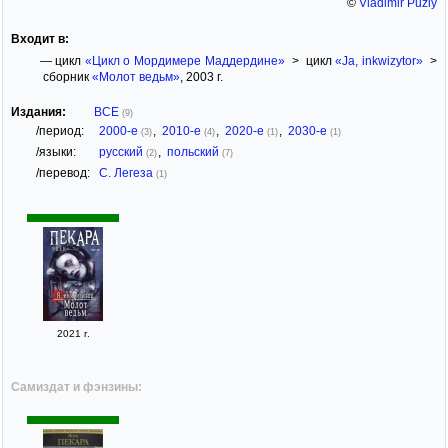
©
Vladimir Puziy
Входит в:
— цикл
«Цикл о Мордимере Маддердине»
> цикл
«Ja, inkwizytor»
>
сборник
«Молот ведьм»
, 2003 г.
Издания:
ВСЕ
(9)
/период:
2000-е
,
2010-е
,
2020-е
,
2030-е
(3)
(4)
(1)
(1)
/языки:
русский
,
польский
(2)
(7)
/перевод:
С. Легеза
(1)
2021 г.
Самиздат и фэнзины: