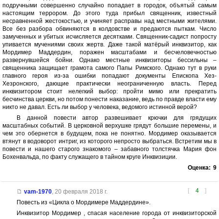
подручными совершенно случайно попадает в городок, объятый самым
настоящим террором. До этого туда прибыл священник, известный
несравненной жестокостью, и учиняет расправы над местными жителями.
Все без разбора обвиняются в колдовстве и предаются пыткам. Число
замученных и убитых исчисляется десятками. Священник-садист попросту
упивается мучениями своих жертв. Даже такой матёрый инквизитор, как
Мордимер Маддердин, поражен масштабами и бесчеловечностью
развернувшейся бойни. Однако местные инквизиторы бессильны –
священника защищает грамота самого Папы Римского. Однако тут в руки
главного героя из-за ошибки попадают документы Епископа Хез-
Хезронского, дающие практически неограниченную власть. Перед
инквизитором стоит нелегкий выбор: пройти мимо или прекратить
бесчинства церкви, но потом понести наказание, ведь по правде власти ему
никто не давал. Есть ли выбор у человека, ведомого истинной верой?
В данной повести автор развешивает крючки для грядущих
масштабных событий. В церковной верхушке грядут большие перемены, и
чем это обернется в будущем, пока не понятно. Мордимер оказывается
втянут в водоворот интриг, из которого непросто выбраться. Встретим мы в
повести и нашего старого знакомого – забавного толстячка Мария фон
Бохенвальда, по факту служащего в тайном круге Инквизиции.
Оценка:
9
[
4
]
vam-1970
,
20 февраля 2018 г.
Повесть из «Цикла о Мордимере Маддердине».
Инквизитор Мордимер , спасая население города от инквизиторской