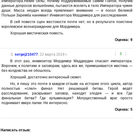
Императора.Некие силы, почему поддерживаемые самим Папой, получив
данные допросов волшебника, пытаются вселить в тело Императора чужие
души. Масса неудач всегда привлекает внимание — и посол Великой
Польши Заремба нанимает Инквизитора Мордимера для расследования.
В сей повести сцен жестокости почти нет, но в результате поистине
королевское вознаграждение для Мордимера.
Хорошая мистическая повесть.
Оценка:
9
[
3
]
sergej210477
,
22 марта 2019 г.
В этот раз, инквизитор Мордимер Маддердин спасает императора.
Впрочем, к политике и заговорам, здесь все же, примешивается мистика —
без колдовства не обошлось.
Хороший, достаточно интересный сюжет.
Но, я пишу это почти в каждом отзыве на истории этого цикла, автор
полностью «слил» финал. Нет решающей битвы. Герой ведёт
расследование, раскрывает заговор, находит злодея — и все. Где
финальная битва? Где кульминация? Могущественный враг просто
поднимает вверх лапки. Не интересно.
Оценка:
5
Написать отзыв: