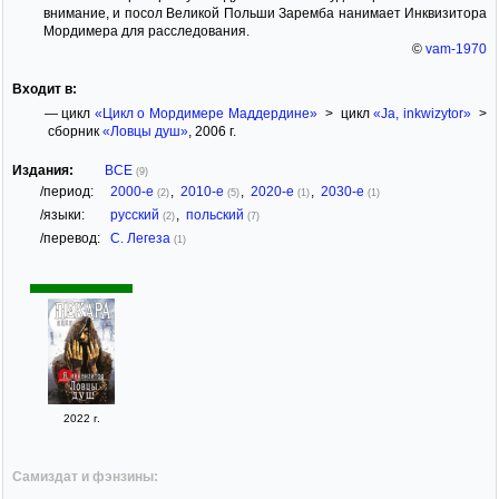
внимание, и посол Великой Польши Заремба нанимает Инквизитора
Мордимера для расследования.
©
vam-1970
Входит в:
— цикл
«Цикл о Мордимере Маддердине»
> цикл
«Ja, inkwizytor»
>
сборник
«Ловцы душ»
, 2006 г.
Издания:
ВСЕ
(9)
/период:
2000-е
,
2010-е
,
2020-е
,
2030-е
(2)
(5)
(1)
(1)
/языки:
русский
,
польский
(2)
(7)
/перевод:
С. Легеза
(1)
2022 г.
Самиздат и фэнзины: