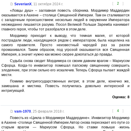
[
2
]
SeverianX
,
11 октября 2024 г.
«Ловцы душ» – заглавная повесть сборника. Мордимер Маддердин
оказывается в Аахене – столице Священной Империи. Там он сталкивается
с загадочным происшествием: несколько людей в окружении Императора
неожиданно лишаются разума. Посол Великой Польши Заремба нанимает
главного героя, чтобы тот разобрался в этом деле.
Мордимер приходит к выводу, что темная магия, от которой
пострадали люди, находящиеся рядом с императором, была нацелена на
самого правителя. Просто неизвестный чародей раз за разом
промахивался. Таким образом, под угрозой оказывается вся Священная
Империя, а значит нужно как можно скорее докопаться до правды.
Судьба снова сводит Мордимера со своим давним врагом – Мариусом
Сфорца. Когда-то инквизитор помешал папскому священнику совершить
злодеяние, при этом сильно его искалечив. Теперь Сфорца пылает жаждой
мести.
Помимо внутригосударственных интриг, в этом деле, конечно же,
замешана и мистика. Повесть получилась довольно интересной и
интригующей.
Оценка:
8
[
4
]
vam-1970
,
25 февраля 2018 г.
Повесть из «Цикла о Мордимере Маддердине». Инквизитор Мордимер
в Аахене -столице Священной Империи.Автор снова пересекает его пути со
старым врагом — Мариусом Сфорца. Но ставки повыше -жизнь