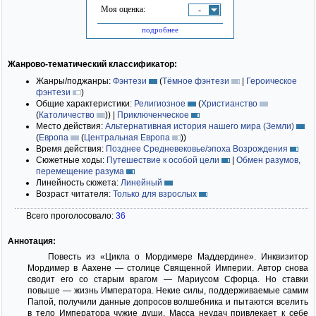
Моя оценка:
-
подробнее
Жанрово-тематический классификатор:
Жанры/поджанры:
Фэнтези
(
Тёмное фэнтези
|
Героическое
фэнтези
)
Общие характеристики:
Религиозное
(
Христианство
(
Католичество
)
)
|
Приключенческое
Место действия:
Альтернативная история нашего мира (Земли)
(
Европа
(
Центральная Европа
)
)
Время действия:
Позднее Средневековье/эпоха Возрождения
Сюжетные ходы:
Путешествие к особой цели
|
Обмен разумов,
перемещение разума
Линейность сюжета:
Линейный
Возраст читателя:
Только для взрослых
Всего проголосовало:
36
Аннотация:
Повесть из «Цикла о Мордимере Маддердине». Инквизитор
Мордимер в Аахене — столице Священной Империи. Автор снова
сводит его со старым врагом — Мариусом Сфорца. Но ставки
повыше — жизнь Императора. Некие силы, поддерживаемые самим
Папой, получили данные допросов волшебника и пытаются вселить
в тело Императора чужие души. Масса неудач привлекает к себе