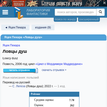
ЛАБОРАТОРИЯ
ФАНТАСТИКИ
поиск по жанру
расширенный
◄ Яцек Пекара
издания (9)
Яцек Пекара «Ловцы душ»
Яцек Пекара
Ловцы душ
Łowcy dusz
Повесть,
2006
год; цикл
«Цикл о Мордимере Маддердине»
скачать отрывок >
читать отрывок
Язык написания: польский
Перевод на русский:
—
С. Легеза
(Ловцы душ)
; 2022 г.
— 1 изд.
Рейтинг
Средняя оценка:
7.70
Оценок:
262