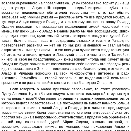
во главе обреченного на провал мятежа.Тут уж совсем явно торчат уши еще
одного урода — Августа Штанцлера — подлый интриган подбивает на
восстание недовольных обитателей герцогства — т. е. как обычно
загребает жар чужими руками — расхлебывать то все придется Роберу. А
тут еще и Альдо напару с Ричардом валятся ему как снег на голову. Ричард
Окделл переходит от восхищения подколодной змеей королевой к не
меньшему восхищению Альдо Раканом (было бы чем восхищаться). Дикон
еще один персонаж, мучительной смерти которого я жажду все душой. Все-
таки я был не прав, писав в предыдущих отзывах о том, что Ричард не
претерпевает развития — нет он то как раз изменился — стал мелким
отвратительным гаденышем — и его поступки лучше всего свидетельствуют
об этом: «эти южане думают о Леворукий знает о чем, а не о Талигойе»,
ничего из себя не представляющий юнец говорит «тогда они (имеет ввиду
Альдо) не будут зависеть от возомнившего себе невесть что сброда» речь
идет о восставших в Эпинэ — воюющих за свое благополучие, в отличие от
Альдо и Ричарда воюющих за свои узкокорыстные интересы и ради
«Великой Талигойе» — старой развалине не выдержавшей испытания
временем и не развалившейся совсем только благодаря Олларам.
Если говорить о более приятных персонажах, то стоит упомянуть
Луизу Арамона. Ну кто бы мог подумать что писательница к 3 тому выведет
ее на первый план?! Оня является одним из главных корреспондентов, от
которых ведется повествование. Ее похождения вызывают намного больше
интереса в отличие от линий Альдо и Ричарда (в отличие от предыдущих
томов — где линии были равнозначны по степени интереса). Луиза это
простая женщина в непросных обстоятельствах, в придачу она обременена
опекой над своевольной дурой Айрис Окделл, выходки которой, со
временем, раздражают ничуть не меньше, чем похождения Альдо и