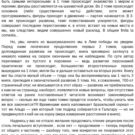
быть самыми интересными: в 1 томе происходит знакомство с миром и
героями; фигуры расставляются на шахматной доске. Во 2 томе происходит
основное (либо существенная часть) действие, хотя может
протормаживать; фигуры приходят в движение — партия начинается. В 3-
ем же происходит развязка, темп повествования ускоряется, фигуры
совершают последние перестановки и, в итоге, встают на новые места и
мы, как следствие, видим совершенно новый расклад. В общем finita la
comedia...
Но, увы, ничего из вышеуказанного мы в Лике победы не увидим.
Перед нами логическое продолжение первых 2 томов, однако
долгожданная развязка не происходит, книга чрезмерно затянута и
никакого намека на скорое окончание мы не наблюдаем. По сути автор
переливает из пустого в порожнее — ведь развития персонажей
практически не происходит, большинство второстепенных героев,
вышедших на 1 план, могли бы и дальше оставаться на вторых ролях. Книгу
мог бы спасти малый объем — тогда она бы воспринималась как 1 часть 3
книги, прелюдия к окончательной развязке 3 тома. Но, к сожалению, 700-от
страничный опус не вписывается в этот образ — развязка не приблизилась
к нам ни на страницу, наоборот, появляются новые вопросы, при отсутствии
ответов на ранее поставленные.У читателя возникает закономерный
вопрос — сколько же еще таких томин придется осилить, чтобы узнать чем
же все закончится?!!! Временами книга напоминает бразильский сериал —
тот же Альдо — уже который том подряд собирается в Гальтару — но не
придвинулся к ней ни на хорну (мера измерения расстояния в книге).
Надеюсь у вас не отпало желание продолжать чтение рецензии после
столь печального вступления... если нет — продолжаем — теперь перейду
от общего к частному — разбору того, чем конкретно не понравился этот