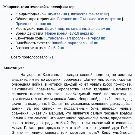
Жанрово-тематический классификатор:
Жанры/поджанры:
Фэнтези
(
Эпическое фэнтези
)
Общие характеристики:
Военное
|
С множеством интриг
|
Приключенческое
Место действия:
Другой мир, не связанный с нашим
Время действия:
Новое время (17-19 века)
Сюжетные ходы:
Становление/взросление героя
Линейность сюжета:
Линейно-параллельный
Возраст читателя:
Любой
Всего проголосовало:
71
Аннотация:
На дорогах Кэртианы — следы слепой подковы, но земным
властителям не до древних пророчеств. Шаткий мир вот-вот сменит
очередная война, в которой каждый хочет урвать кусок пожирнее.
Фактический правитель королевства Талиг кардинал Сильвестр
согласен платить за столь необходимый хлеб не золотом, а
воинскими талантами маршала Алвы. Непревзойденный полководец
скачет в осажденный Фельп, не дожидаясь медленно движущейся
армии. За его спиной — подавленный бунт, впереди -новые
сражения. Знает ли маршал, кто является самым грозным врагом
Талига и его самого? Что ждет юного оруженосца Алвы, предавшего
своего господина ради любви? Вернет ли выросший в изгнании
Альдо Ракан трон предков, и что выберет его лучший друг Робер
Эпинэ — живую совесть или мертвую честь? Кому улыбнется