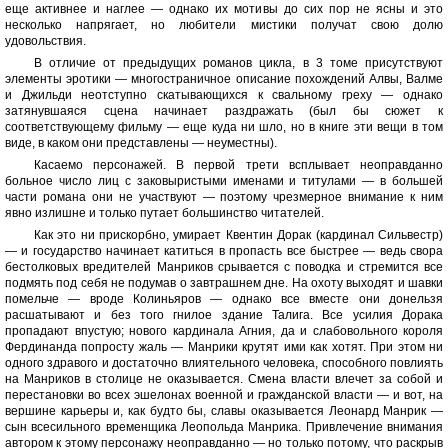
еще активнее и наглее — однако их мотивы до сих пор не ясны и это
несколько напрягает, но любители мистики получат свою долю
удовольствия.
В отличие от предыдущих романов цикла, в 3 томе присутствуют
элементы эротики — многостраничное описание похождений Алвы, Валме
и Джильди неотступно скатывающихся к свальному греху — однако
затянувшаяся сцена начинает раздражать (был бы сюжет к
соответствующему фильму — еще куда ни шло, но в книге эти вещи в том
виде, в каком они представлены — неуместны).
Касаемо персонажей. В первой трети всплывает неоправданно
больное число лиц с заковыристыми именами и титулами — в большей
части романа они не участвуют — поэтому чрезмерное внимание к ним
явно излишне и только путает большинство читателей.
Как это ни прискорбно, умирает Квентин Дорак (кардинал Сильвестр)
— и государство начинает катиться в пропасть все быстрее — ведь свора
бестолковых вредителей Манриков срывается с поводка и стремится все
подмять под себя не подумав о завтрашнем дне. На охоту выходят и шавки
помельче — вроде Колиньяров — однако все вместе они донельзя
расшатывают и без того гнилое здание Талига. Все усилия Дорака
пропадают впустую; нового кардинала Агния, да и слабовольного короля
Фердинанда попросту жаль — Манрики крутят ими как хотят. При этом ни
одного здравого и достаточно влиятельного человека, способного повлиять
на Манриков в столице не оказывается. Смена власти влечет за собой и
перестановки во всех эшелонах военной и гражданской власти — и вот, на
вершине карьеры и, как будто бы, славы оказывается Леонард Манрик —
сын всесильного временщика Леопольда Манрика. Привлечение внимания
автором к этому персонажу неоправданно — но только потому, что раскрыв