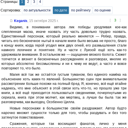
Страницы:
1
2
3
4
Сортировка:
по актуальности
по дате
по рейтингу
по оценке
[
3
]
Keganis
,
15 октября 2025 г.
Видимо, в понимании автора лик победы уродливая кое-как
слепленная маска, иначе назвать эту часть довольно трудно назвать.
Единственный персонаж, который реально меняется — Робер, правда,
читать его бесконечное нытьё в начале книги было весьма не просто, благо
к концу книги, когда герой угодил меж двух огней, его размышления стали
намного логичнее и понятнее. Ну и части с Луизой ещё хоть как-то
удерживали внимание. В остальном же — ощущение вязкого болота. Сюжет
топчется и вязнет в бесконечных рассуждениях и разговорах, многие из
которых абсолютно бессмысленны и ни к чему не ведут, а часто и вовсе
повторяют то, что было.
Магия всё так же остаётся густым туманом, без единого намёка на
объяснение хоть каких-то явлений. Большинство сцен при внимательном
рассмотрении больше похожи на полный бред. Я, конечно, всё ещё втайне
надеюсь, что мне объяснят в этой связи хоть что-то, но прошло уже три
книги, а всё ещё приходится пользоваться сведениями, почерпнутыми из
сериала, книга при этом молчит, как мертвец, а лучше бы была так же
разговорчива, как выходец. Особенно Цилла.
Новые персонажи в большинстве своём раздражают. Автор будто
нарочно множит сущности только для того, чтобы раздувать и без того
затянутое повествование.
Сражения, которые так восхищают фанатов, лично у меня