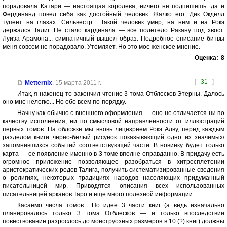
порадовала Катари — настоящая королева, ничего не подпишешь. да и
Фердинанд повел себя как достойный человек. Жалко его. Дик Окделл
тупеет на глазах. Сильвестр... Такой человек умер, на нем и на Рокэ
держался Талиг. Не стало кардинала — все полетело Ракану под хвост.
Луиза Арамона... симпатичный вышел образ. Подробное описание битвы
меня совсем не порадовало. Утомляет. Но это мое женское мнение.
Оценка:
8
[
31
]
Metternix
,
15 марта 2011 г.
Итак, я наконец-то закончил чтение 3 тома Отблесков Этерны. Далось
оно мне нелегко... Но обо всем по-порядку.
Начну как обычно с внешнего оформления — оно не отличается ни по
качеству исполнения, ни по смысловой направленности от иллюстраций
первых томов. На обложке мы вновь лицезреем Рокэ Алву, перед каждым
разделом книги черно-белый рисунок показывающий одно из значимых/
запомнившихся событий соответствующей части. В новинку будет только
карта — ее появление именно в 3 томе вполне оправданно. В придачу есть
огромное приложение позволяющее разобраться в хитросплетении
аристократических родов Талига, получить систематизированные сведения
о религиях, некоторых традициях народов населяющих придуманный
писательницей мир. Приводятся описания всех использованных
писательницей арканов Таро и еще много полезной информации.
Касаемо числа томов... По идее 3 части книг (а ведь изначально
планировалось только 3 тома Отблесков — и только впоследствии
повествование разрослось до монструозных размеров в 10 (?) книг) должны