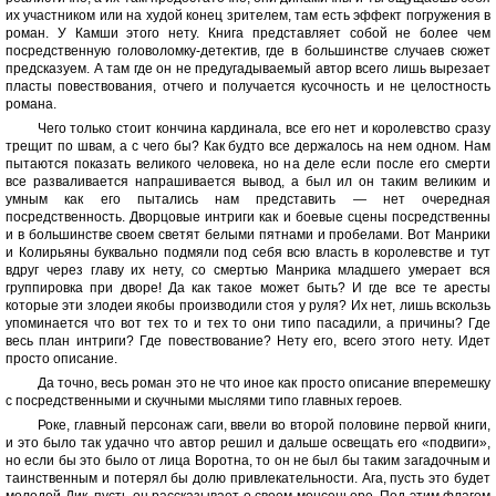
их участником или на худой конец зрителем, там есть эффект погружения в
роман. У Камши этого нету. Книга представляет собой не более чем
посредственную головоломку-детектив, где в большинстве случаев сюжет
предсказуем. А там где он не предугадываемый автор всего лишь вырезает
пласты повествования, отчего и получается кусочность и не целостность
романа.
Чего только стоит кончина кардинала, все его нет и королевство сразу
трещит по швам, а с чего бы? Как будто все держалось на нем одном. Нам
пытаются показать великого человека, но на деле если после его смерти
все разваливается напрашивается вывод, а был ил он таким великим и
умным как его пытались нам представить — нет очередная
посредственность. Дворцовые интриги как и боевые сцены посредственны
и в большинстве своем светят белыми пятнами и пробелами. Вот Манрики
и Колирьяны буквально подмяли под себя всю власть в королевстве и тут
вдруг через главу их нету, со смертью Манрика младшего умерает вся
группировка при дворе! Да как такое может быть? И где все те аресты
которые эти злодеи якобы производили стоя у руля? Их нет, лишь вскользь
упоминается что вот тех то и тех то они типо пасадили, а причины? Где
весь план интриги? Где повествование? Нету его, всего этого нету. Идет
просто описание.
Да точно, весь роман это не что иное как просто описание вперемешку
с посредственными и скучными мыслями типо главных героев.
Роке, главный персонаж саги, ввели во второй половине первой книги,
и это было так удачно что автор решил и дальше освещать его «подвиги»,
но если бы это было от лица Воротна, то он не был бы таким загадочным и
таинственным и потерял бы долю привлекательности. Ага, пусть это будет
молодой Дик, пусть он рассказывает о своем монсеньоре. Под этим флагом