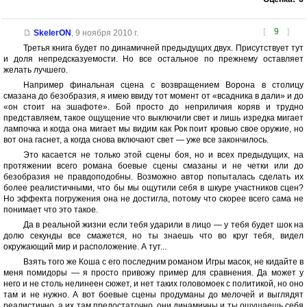
[
9
]
SkelerON
,
9 ноября 2010 г.
Третья книга будет по динамичней предыдущих двух. Присутствует тут
и доля непредсказуемости. Но все остальное по прежнему оставляет
желать лучшего.
Например финальная сцена с возвращением Ворона в столицу
смазана до безобразия, я имею ввиду тот момент от «всадника в дали» и до
«он стоит на эшафоте». Бой просто до неприличия коряв и трудно
представляем, такое ощущение что выключили свет и лишь изредка мигает
лампочка и когда она мигает мы видим как Рок поит кровью свое оружие, но
вот она гаснет, а когда снова включают свет — уже все закончилось.
Это касается не только этой сцены боя, но и всех предыдущих, на
протяжении всего романа боевые сцены смазаны и не четки или до
безобразия не правдоподобны. Возможно автор попыталась сделать их
более реалистичными, что бы мы ощутили себя в шкуре участников сцен?
Но эффекта погружения она не достигла, потому что скорее всего сама не
понимает что это такое.
Да в реальной жизни если тебя ударили в лицо — у тебя будет шок на
долю секунды все смажется, но ты знаешь что во круг тебя, видел
окружающий мир и расположение. А тут...
Взять того же Коша с его последним романом Игры масок, не кидайте в
меня помидоры — я просто привожу пример для сравнения. Да может у
него и не столь нелинеен сюжет, и нет таких головомоек с политикой, но оно
там и не нужно. А вот боевые сцены продуманы до мелочей и выглядят
реалистично, а их там предостаточно, они динамичны и ты ощущаешь себя