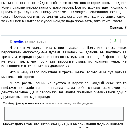
вы ничего нового не найдете, всё та же схема: новые герои, новые подвиги
Рокэ и старые переживания старых героев. Все потихоньку идет к финалу,
причем к финалу глобальному. Из заметных минусов, смазанная последняя
часть. Поэтому если вы устали читать, остановитесь. Если остались какие-
то силы или вы читаете с упоением, то надо прочитать, закрыть гештальт.
Оценка:
7
[
3
]
gedie
,
27 мая 2023 г.
Что-то я утомился читать про дураков, а большинство основных
персонажей непроходимые дураки. Казалось бы, должны бы поумнеть за
три книги, и вроде поумнели, пока не выкидывают очередной фортель. Ну
не могут так глупо поступать взрослые люди, по крайней мере, не
большинство и не на высших должностях.
Что к чему стало понятнее в третей книге. Только еще тут мутная
мистика... ой короче.
Много размышлений из пустого в порожнее, каждый себе что-то
шифрует не заботясь где правда, сами себе выдают желаемое за
действительное. Да и персонажи не имеют привычки объясняться друг с
другом и выяснять где правда
Спойлер (раскрытие сюжета)
(кликните по нему, чтобы увидеть)
поговори Дик с Рокэ откровенно, разобрались бы загодя и небыло бы
дурацкого покушения
. Может дело в том, что автор женщина, и в её понимании люди общаются