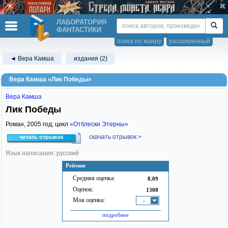
ЛАБОРАТОРИЯ
ФАНТАСТИКИ
поиск по жанру
расширенный
◄ Вера Камша
издания (2)
Вера Камша «Лик Победы»
Вера Камша
Лик Победы
Роман,
2005
год; цикл
«Отблески Этерны»
скачать отрывок >
читать отрывок
Язык написания: русский
Рейтинг
Средняя оценка:
8.09
Оценок:
1308
Моя оценка:
-
подробнее