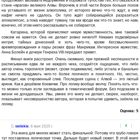
продолжают вызывать недоумение и поражать тупостью тех, кто оказался в
стане «врагов» великого Алвы. Впрочем, в этой части Ворон больше похож
на уставшего от жизни алкоголика, от которого вечно что-то ждут, а ему
нафиг ничего не сдалось. Он тупо ждёт собирающийся разразиться
апокалипсис, а пока наводит туману, так как вроде как что-то знает, но нам,
конечно, об этом никто рассказывать не собирается.
Катарина, которой причисляют некую мужественность, мне таковой
совсем не кажется. Она не делает ровно ничего!!! Никаких подковёрных
интриг, тайных донесений и хоть чего-то, кроме бессмысленного
времяпровождения и пары резких фраз Манрикам. Интересное мужество,
Анна Болейн и дочери Генриха VIII передают привет.
Финал книги расстроил. Очень скомкано, при прежней неспешности и
расписывании едва ли не каждого чиха, создаётся ощущение, что либо
автор очень торопился (может, сроки поджимали), либо устала и банально
не смогла придумать чего-то более логичного и понятного. Но, честно,
выглядит, как откровенный слив. Последняя сцена с Алвой — это лютый
кринж. Как в дешёвом боевичке. Про логику вообще молчу. Понять хоть что-
то можно только если заглядывая в тематический форум. Без подсказки в
жизни не догадаешься. Увы, умнее это книгу не делает, скорее, наоборот,
показывает несовершенство автора, которая в попытке удивить, забила на
логику.
Оценка:
5
[
4
]
welekie
,
6 мая 2025 г.
Эта книга для многих может стать финальной. Потому что грубо говоря
тут поставлена логическая точка. Дальше будет новый сюжет. В этой книге