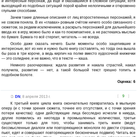
и интересный персонаж, да ещё и оказавшийся в сложной ситуации, хотя
выходящий из подобных ситуаций порой крайне нелогичными и откровенно
глупыми способами.
Зачем такие длинные описания от лиц второстепенных персонажей, я
не совсем поняла. В их «главах» ровным счётом ничего особо связанного с
сюжетом, за редким исключением, а раскрыть персонажей для дальнейшего
ввода их в игру, можно было и как-то покомпактнее, а не растекаясь мыслью
по бумаге. Бумага-то всё стерпит, читатель — не всегда.
Особо даже сказать нечего. Были моменты особо зацепившие и
интересные, вот из них и нужно было книгу составлять, но тогда она вышла
бы раза в три короче, а ведь кирпич на полке вместо худосочной книжечки
— это солиднее, и не важно, что в тексте — каша.
Немного разочарована: ждала развития и накала страстей, накал
получила, развитие — нет, а такой большой текст грешно топить в
подобном болоте.
Оценка:
6
[
9
]
DN
,
8 апреля 2013 г.
К третьей книге цикла книга окончательно превратилась в мыльную
оперу (и с точки зрения сюжета, точнее его отсутствия, и с точки зрения
потери качества): одни действующие лица бесследно исчезли в никуда,
другие появились из ниоткуда в промышленных количествах, третьи
существуют только для того, чтобы занимать треть книги (ведут
бессмысленные диалоги или повторяющиеся монологи по двести страниц,
пьют, едят и совершают повторяющиеся бесконечные подвиги). Читать все