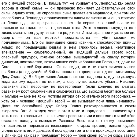
его с лучшей стороны, В. Камша тут же убивает его. Леопольд как белая
ворона в своей семье — он прекрасно понимает действительные свои
силы, однако отец, не спросивши сына делает его маршалом, при том что
способности Леонарда ограничиваются чином полковника и он, в отличие
от Леопольда, это прекрасно осознает. На вершине военной власти он
оказывается только из-за тщеславия отца. Этот человек вынужден всю
жизнь скакать под дудку властного родителя. И тем страшнее и ужаснее его
смерть — он пал жертвой предательства — убит своими же
подчиненными... Его бы понимание своих истинных способностей принцу
Альдо: по предыдущим книгам о нем сложилось весьма негативное
впечатление — самовлюбленный, не видящий дальше своего носа,
спесивый придурок, грязное отродье вышвырнутой на свалку истории
династии, ничтожество, возомнившее себя избранников Богов, нет, даже не
Богов — а самой Кэртианы... Он не видит, да и не хочет замечать свои
слабости (а ведь учебный бой на шпагах он проигрывает даже никчемному
Дику Окделлу). В общем линия Альдо начинает надоедать, жду не дождусь
когда же ему надают по мозгам, а еще лучше жестоко убьют... Никакого
развития этот персонаж не претерпевает (если конечно не считать
развитием рост самомнения и самодурства). Его выходки бесят все больше
и больше — мне не ясны мотивы автора относительно этого персонажа —
хоть он и условно «добрый» герой — но вызывает пока лишь ненависть.
Даже его ближайший друг Робер Эпинэ разочаровывается в своем
«короле». Вот Иноходец меня в этом томе и порадовал — наличествует
хоть какое-то развитие — он снимает розовые очки и понимает в какой ж*пе
оказался напару с выродком Раканом. Весь том его гложут сомнения
относительно перспектив возвращения старых времен, однако судьбе
угодно мучить его и дальше. В последней трети книги происходит восстание
в Эпинэ, где как раз и пребывает Робер — пров своей воли он оказывается