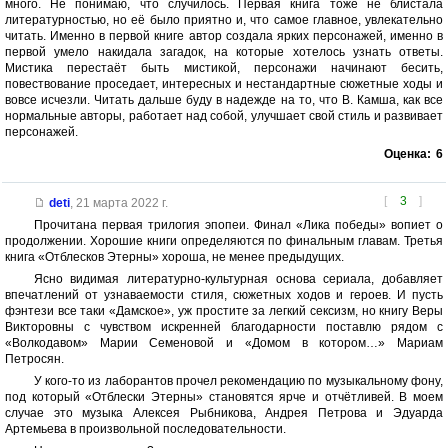
много. Не понимаю, что случилось. Первая книга тоже не блистала
литературностью, но её было приятно и, что самое главное, увлекательно
читать. Именно в первой книге автор создала ярких персонажей, именно в
первой умело накидала загадок, на которые хотелось узнать ответы.
Мистика перестаёт быть мистикой, персонажи начинают бесить,
повествование проседает, интересных и нестандартные сюжетные ходы и
вовсе исчезли. Читать дальше буду в надежде на то, что В. Камша, как все
нормальные авторы, работает над собой, улучшает свой стиль и развивает
персонажей.
Оценка:
6
[
3
]
deti
,
21 марта 2022 г.
Прочитана первая трилогия эпопеи. Финал «Лика победы» вопиет о
продолжении. Хорошие книги определяются по финальным главам. Третья
книга «Отблесков Этерны» хороша, не менее предыдущих.
Ясно видимая литературно-культурная основа сериала, добавляет
впечатлений от узнаваемости стиля, сюжетных ходов и героев. И пусть
фэнтези все таки «Дамское», уж простите за легкий сексизм, но книгу Веры
Викторовны с чувством искренней благодарности поставлю рядом с
«Волкодавом» Марии Семеновой и «Домом в котором…» Мариам
Петросян.
У кого-то из лаборантов прочел рекомендацию по музыкальному фону,
под который «Отблески Этерны» становятся ярче и отчётливей. В моем
случае это музыка Алексея Рыбникова, Андрея Петрова и Эдуарда
Артемьева в произвольной последовательности.