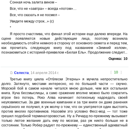
Сонная ночь залита вином –
Все, что не «завтра» – всегда «потом»…
Все, что сказать я не посмел –
Увидите между строк...» (с)
*
Я просто счастлива, что финал этой истории еще далеко впереди. На
сцене появляются новые действующие лица, поэтому возникла
необходимость отойти немного в сторону от основного сюжета и перед тем,
как прочитать следующую книгу под названием «Зимний излом»,
познакомиться с историей-приквелом «Белая Ель». Продолжение следует...
Оценка:
10
[
10
]
Селеста
,
14 апреля 2014 г.
Третью книгу цикла «Отблески Этерны» я мучила непростительно
долго. Затянуто, местами интересно, но по большей части — скучно.
Морской бой в самом начале читался мною дольше, чем вся остальная
книга. Куча бессмыслицы, а само сражение вполне можно было сократить
втрое без потерь. Рокэ Алва начинает потихоньку надоедать своей
неуязвимостью. За две военные кампании и за три книги он даже ранения
серьёзного не получил, я уж молчу о том, что он ухитряется один выстоять
против многих противников. Назовём это условно Фесс-мод — тот тоже
грешил подобной терминаторовостью. Ну а Ричард по-прежнему вызывает
только лютое желание дать ему по мозгам, раз уж никто больше не в
состоянии. Только Робер радует по-прежнему — единственный адекватный