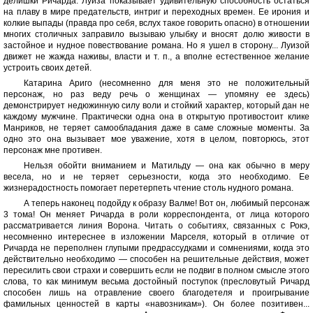
делишки Ричарда. Луиза показывает удивительную способность остаться
на плаву в мире предательств, интриг и переходных времен. Ее ирония и
колкие выпады (правда про себя, вслух такое говорить опасно) в отношении
многих столичных заправило вызываю улыбку и вносят долю живости в
застойное и нудное повествование романа. Но я ушел в сторону... Луизой
движет не жажда наживы, власти и т. п., а вполне естественное желание
устроить своих детей.
Катарина Ариго (несомненно для меня это не положительный
персонаж, но раз веду речь о женщинах — упомяну ее здесь)
демонстрирует недюжинную силу воли и стойкий характер, который дан не
каждому мужчине. Практически одна она в открытую противостоит клике
Манриков, не теряет самообладания даже в саме сложные моменты. За
одно это она вызывает мое уважение, хотя в целом, повторюсь, этот
персонаж мне противен.
Нельзя обойти вниманием и Матильду — она как обычно в меру
весела, но и не теряет серьезности, когда это необходимо. Ее
жизнерадостность помогает перетерпеть чтение столь нудного романа.
А теперь наконец подойду к образу Валме! Вот он, любимый персонаж
3 тома! Он меняет Ричарда в роли корреспондента, от лица которого
рассматривается линия Ворона. Читать о событиях, связанных с Рокэ,
несомненно интереснее в изложении Марселя, который в отличие от
Ричарда не переполнен глупыми предрассудками и сомнениями, когда это
действительно необходимо — способен на решительные действия, может
пересилить свои страхи и совершить если не подвиг в полном смысле этого
слова, то как минимум весьма достойный поступок (пресловутый Ричард
способен лишь на отравление своего благодетеля и проигрывание
фамильных ценностей в карты «навозникам»). Он более позитивен...