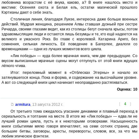
любовника возрастом с её внука, каково, а? В книге нашлось место и
мистике: Осенняя охота и Белая ель, остатки магической прошлого
Кэртианы дают о себе знать.
Столичная линия, благодаря Луизе, интересна даже больше военных
действий. Мудрая женщина, решением Алвы ставшая дуэньей при сестре
Ричарда, своими глазами видит, как из столицы бегут сначала крысы, потом
здравомыслящие люди и остаются лишь безумцы и те, кто ещё надеется на
великого и ужасного Рокэ. Во главе с королевой. Катарина Ариго, без
сомнения, сильная личность. Её поведение в Багерлее, диалоги со
временщиками — одни из лучших моментов всего цикла.
«Лик победы» — куда более мрачная книга, чем две предыдущие. Со
вкусом выписанные мрачные сцены могут отпугнуть от этой книги ждущих
лёгкого чтива.
Итог: переломный момент в «Отблесках Этерны» и начало их
затянувшегося конца. Пока и форма, и содержание на высочайшем уровне.
А вот со следующей книги цикл начинает неоправданно растягиваться.
Оценка:
10
[
4
]
armitura
,
13 августа 2012 г.
От третьего тома ожидалось угасание динамики и плавный переход в
сериальность и топтание на месте. В итоге же «Лик победы» — едва ли не
лучший роман цикла, пусть и к некоторыми оговорками. Насыщенность
книги событиями мягко говоря впечатляет, на семи сотнях страниц две
большие битвы, заговоры, аресты, перевороты, словом, все, за что мы
любим эпическое фэнтези.