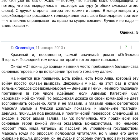
это сил уже не было. Жаль — потому, что начало было обещающим. И
потому, что все выродилось в текстовую халтуру (в обоих смыслах этого
слова). С другой стороны, автора это кормит и ладно. В конце концов, и у
сверхбездарных российских телесериалов есть свои благодарные зрители
— что вполне оправдывает их право на существование. Лучше и не надо —
«пипл хавает».
Оценка:
5
[
7
]
Greensign
,
11 января 2013 г.
Красивый и, несомненно, самый значимый роман «Отблесков
Этерны». Последний том цикла, который я готов оценить высоко.
Финал «От войны до войны» изменил место пребывания большинства
основных героев, но до потрясений третьего тома ему далеко.
Начинается всё привычно. Есть война, есть Рокэ Алва, который эту
войну просто обязан выиграть. Декорации у нас, на этот раз в стиле
вольных городов Средиземноморья — Венеции и Генуи. Немного подкачали
противники (в том числе идейные), если Адгемар Кагетский был
харизматичной фигурой, то бордонская дожиха со своей командой не даёт
воспринимать серьёзно. Хотя и её глазами, и глазами новых репортёров
Марселя Валме и Луиджи Джильди показаны и маленькие трагедии:
девушка, гибнущая под вёслами, и политический переворот, следующий за
входом в Ургот армии Талига. Так уж получилось, что практически все
основные герои южной линии оказались монархистами, что немного
коробит глаз, когда читаешь их пассажи об управлении государством.
Марсель (судя по опросам) полюбился читателям, но у меня его шутки
юмора не пошли. Впрочем, он не дурак и способен сунуть нос в интересное