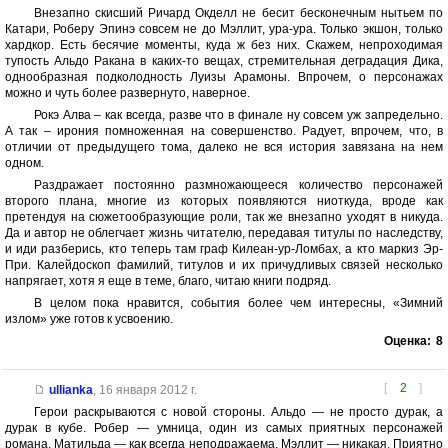
Внезапно скисший Ричард Окделл не бесит бесконечным нытьем по
Катари, Роберу Эпинэ совсем не до Мэллит, ура-ура. Только экшон, только
хардкор. Есть бесячие моменты, куда ж без них. Скажем, непроходимая
тупость Альдо Ракана в каких-то вещах, стремительная деградация Дика,
однообразная подколодность Луизы Арамоны. Впрочем, о персонажах
можно и чуть более развернуто, наверное.
Рокэ Алва – как всегда, разве что в финале ну совсем уж запредельно.
А так – ирония помноженная на совершенство. Радует, впрочем, что, в
отличии от предыдущего тома, далеко не вся история завязана на нем
одном.
Раздражает постоянно размножающееся количество персонажей
второго плана, многие из которых появляются ниоткуда, вроде как
претендуя на сюжетообразующие роли, так же внезапно уходят в никуда.
Да и автор не облегчает жизнь читателю, передавая титулы по наследству,
и иди разберись, кто теперь там граф Килеан-ур-Ломбах, а кто маркиз Эр-
При. Калейдоскоп фамилий, титулов и их причудливых связей несколько
напрягает, хотя я еще в теме, благо, читаю книги подряд.
В целом пока нравится, события более чем интересны, «Зимний
излом» уже готов к усвоению.
Оценка:
8
[
2
]
ullianka
,
16 января 2012 г.
Герои раскрываются с новой стороны. Альдо — не просто дурак, а
дурак в кубе. Робер — умница, один из самых приятных персонажей
романа. Матильда — как всегда неподражаема. Мэллит — никакая. Приятно