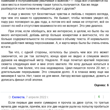
намеками и полунамеками умалчивая о важном? — Тогда все становится на
свои места и понятно почему такая тупость получается. Как же люди
разберутся если толком не общаются друг с другом?
А еще у многих тут безответные чувства и любовь с первого взгляда,
при чем это какая-то одержимость. Не бывает, чтобы человек увидел её,
пару раз поговорил за два года, а потом его всё никак не отпустит, всё он
сохнет по ней и отсутствие взаимности его не волнует. Это уже диагноз.
При этом, если обобщать, все же интересно, в целом, но было бы на
много интересней, добавь автор больше конкретики и внятности, что ли
больше содержательности по отношению к объему текста. И нормального
взаимодействия между персонажами. А, и карта мира была бы очень-очень
кстати.
Так что, с одной стороны, хотелось бы узнать чем все это может
закончится, но уж так затянуто, конца края не видно и слишком много
дураков на квадратный метр. Надоело. Я еще почитал краткий пересказ
сюжета следующих книг и мне этого хватило. Не хочу дальше копаться в
этой каше, тем более, что она недоварена. Цикл пишется почти 20 лет, с
длительными перерывами. Это слишком долго. А в планах вижу еще как
минимум 4 части. Нет, такое не для меня. Автору желаю здоровья, дожить и
дописать финал этой эпопеи.
Оценка:
6
[
6
]
Селеста
,
7 апреля 2022 г.
Если первые две книги суммарно я прочла за двое суток, то третью
мучила две недели, причём, все эти две недели ушли на попытку пробиться