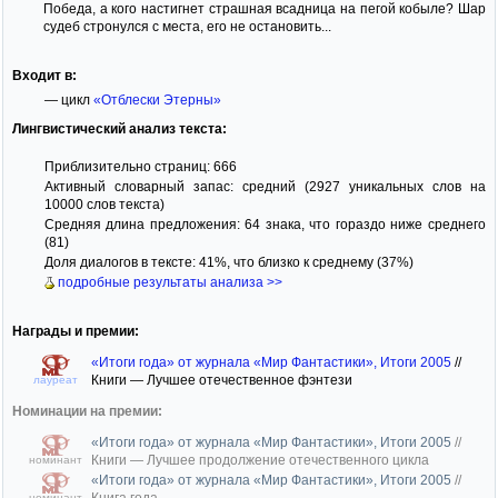
Победа, а кого настигнет страшная всадница на пегой кобыле? Шар
судеб стронулся с места, его не остановить...
Входит в:
— цикл
«Отблески Этерны»
Лингвистический анализ текста:
Приблизительно страниц: 666
Активный словарный запас: средний (2927 уникальных слов на
10000 слов текста)
Средняя длина предложения: 64 знака, что гораздо ниже среднего
(81)
Доля диалогов в тексте: 41%, что близко к среднему (37%)
подробные результаты анализа >>
Награды и премии:
«Итоги года» от журнала «Мир Фантастики», Итоги 2005
//
Книги — Лучшее отечественное фэнтези
лауреат
Номинации на премии:
«Итоги года» от журнала «Мир Фантастики», Итоги 2005
//
Книги — Лучшее продолжение отечественного цикла
номинант
«Итоги года» от журнала «Мир Фантастики», Итоги 2005
//
Книга года
номинант