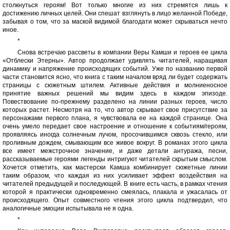
столкнуться героям! Вот только многие из них стремятся лишь к
достижению личных целей. Они спешат взглянуть в лицо желанной Победе,
забывая о том, что за маской видимой благодати может скрываться нечто
иное.
*
Снова встречаю рассветы в компании Веры Камши и героев ее цикла
«Отблески Этерны». Автор продолжает удивлять читателей, наращивая
динамику и напряжение происходящих событий. Уже по названию первой
части становится ясно, что книга с таким началом вряд ли будет содержать
страницы с сюжетным штилем. Активные действия и молниеносное
принятие важных решений мы видим здесь в каждом эпизоде.
Повествование по-прежнему разделено на линии разных героев, число
которых растет. Несмотря на то, что автор скрывает свое присутствие за
персонажами первого плана, я чувствовала ее на каждой странице. Она
очень умело передает свое настроение и отношение к событиям/героям,
проявляясь иногда солнечным лучом, просочившимся сквозь стекло, или
проливным дождем, смывающим все живое вокруг. В романах этого цикла
все имеет межстрочное значение, и даже детали антуража, песни,
рассказываемые героями легенды интригуют читателей скрытым смыслом.
Хочется отметить, как мастерски Камша комбинирует сюжетные линии
таким образом, что каждая из них усиливает эффект воздействия на
читателей предыдущей и последующей. В книге есть часть, в рамках чтения
которой я практически одновременно смеялась, плакала и ужасалась от
происходящего. Опыт совместного чтения этого цикла подтвердил, что
аналогичные эмоции испытывала не я одна.
*