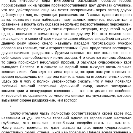
Как интересно Вера Викторовна раскрывает образов героев,
прорисовывая их на уровне противопоставления друг другу.Так случилось,
что все действующие лица мы может воспринимать через взгляд других
действующих лиц, выступающих рассказчиками. Глазами одного из героев
автор позволяет нам наблюдать пару важных моментов, погрузиться в
сравнение и понять суть образов нескольких первостепенных персонажей.
Причем, иногда происходит такая странная ситуация, когда герой видит
одно, а понимает и комментирует это по-другому. И в этот момент ясно
лишь одно, что слово «Идиот» еще не самое обидное в подобной ситуации.
Данную книгу можно смело называть парадом потрясающих мужских
образов как главных, так и второстепенных. Одни продолжают восхищать,
другие начинают раздражать. Другими словами, все они оставляют после
себя самые разнообразные и яркие эмоции. Что касается женских образов,
то здесь происходит небольшой прорыв. В раскладе судьбоносных карт
выпадает Папесса, и в сюжете на первый план выходит очень сильная
женская линия. Она идет от лица героини, которая нам уже знакома со
времен предыдущих книг, где она маячила лишь на второстепенных ролях.
Здесь же я могу с полной уверенностью сказать, что у меня появился
любимый женский персонаж! Ироничный юмор, колкие закадровые
комментарии и незаурядная внешность — все это делает ее особенно
интересной по сравнению со многочисленными полупустышками, которые
вызывают скорее раздражение, чем восторг.
*
Заключительная часть полностью соответствовала своей карте под
названием «Суд». Миллион терзаний одного из героев были настолько
глубокими, что оказались способными воздействовать на читателя.
Наступившие времена не дают шансов на счастливое существование
совестливых людей, стремящихся к милосердию. Победа всегда желанна и