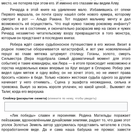
место, не потеряв при этом его. И именно его глазами мы видим Алву.
Ричарда в этой книге на удивление мало. Избавившись от опеки
Первого маршала, он почти сразу нашёл себе нового кумира, которому
смотрит в рот — Альдо Ракана. Тот подарил мальчику мечту и дал
возможность её осуществить. Что ещё нужно такому роковому инфанту?
Думать он не в состоянии, и окончательно раскрасив мир на своих и чужих
Ричард незаметно читательскому взору превращается в того монстра,
которым он предстанет в последних книгах.
Робера ждёт самое судьбоносное путешествие в его жизни. Визит в
родное поместье оборачивается катастрофой, и вот уже новоявленный
герцог во главе мятежа штурмует столицу. Гоганы, золото, смерть
Сильвестра (Вера подобрала самый драматичный момент для этого
события) и такие командиры, как Люра — в итоге происходит невозможно и
горстка недовольных южан впервые за Круг входит в Олларию. Робер уже
видел один мятеж и одну войну, он не хочет этого, но не имеет права
бросить «своих» в беде. Только «своих» жестокая судьба одного за другим
начинает у него отнимать... Сцена у эшафота неожиданна, сильна и
тревожна. Выкуп за жизнь короля уплачен, но какой ценой... Выживет ли
Талиг, когда его верхушка
Спойлер (раскрытие сюжета)
(кликните по нему, чтобы увидеть)
в плену, в бегах или погибла?
«Лик победы» славен и героинями. Родина Матильды поражает
пейзажами, вдохновлёнными дунайскими землями, радует то, что даже этот
уголок Золотых Земель автор удосужилась представить читателю в столь
проработанном виде. Да и сама наша бабушка не промах: завести