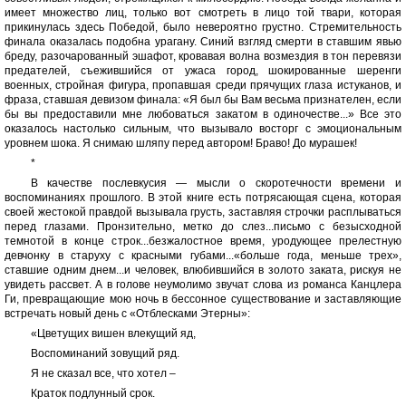
имеет множество лиц, только вот смотреть в лицо той твари, которая
прикинулась здесь Победой, было невероятно грустно. Стремительность
финала оказалась подобна урагану. Синий взгляд смерти в ставшим явью
бреду, разочарованный эшафот, кровавая волна возмездия в тон перевязи
предателей, съежившийся от ужаса город, шокированные шеренги
военных, стройная фигура, пропавшая среди прячущих глаза истуканов, и
фраза, ставшая девизом финала: «Я был бы Вам весьма признателен, если
бы вы предоставили мне любоваться закатом в одиночестве...» Все это
оказалось настолько сильным, что вызывало восторг с эмоциональным
уровнем шока. Я снимаю шляпу перед автором! Браво! До мурашек!
*
В качестве послевкусия — мысли о скоротечности времени и
воспоминаниях прошлого. В этой книге есть потрясающая сцена, которая
своей жестокой правдой вызывала грусть, заставляя строчки расплываться
перед глазами. Пронзительно, метко до слез...письмо с безысходной
темнотой в конце строк...безжалостное время, уродующее прелестную
девчонку в старуху с красными губами...«больше года, меньше трех»,
ставшие одним днем...и человек, влюбившийся в золото заката, рискуя не
увидеть рассвет. А в голове неумолимо звучат слова из романса Канцлера
Ги, превращающие мою ночь в бессонное существование и заставляющие
встречать новый день с «Отблесками Этерны»:
«Цветущих вишен влекущий яд,
Воспоминаний зовущий ряд.
Я не сказал все, что хотел –
Краток подлунный срок.