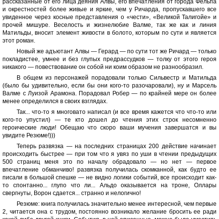
рассказанные от его лица деяния Алвы, его впечатления от города Фельпа
и окрестностей более живые и яркие, чем у Ричарда, пропускавшего все
увиденное через косные представления о «чести», «Великой Талигойе» и
прочей мишуре. Веселость и жизнелюбие Валме, так же как и линия
Матильды, вносит элемент живости в болото, которым по сути и является
этот роман.
Новый же адъютант Алвы — Герард — по сути тот же Ричард — только
покладистее, умнее и без глупых предрассудков — толку от этого героя
никакого — повествование он собой ни коим образом не разнообразил.
В общем из персонажей порадовали только Сильвестр и Матильда
(было бы удивительно, если бы они кого-то разочаровали), ну и Марсель
Валме с Луизой Арамона. Порадовал Робер — по крайней мере он более
менее определился в своих взглядах.
Так... что-то я многовато написал (и все время кажется что что-то или
кого-то упустил) — те кто дошел до чтения этих строк несомненно
героические люди! Обещаю что скоро ваши мучения завершатся и вы
увидите Резюме!)))
Теперь развязка — на последних страницах 200 действие начинает
происходить быстрее — при том что я увяз по уши в чтении предыдущих
500 страниц меня это по началу обрадовало — но нет — первое
впечатление обманчиво! развязка получилась скомканной, как будто ее
писали в большой спешке — не видно логики событий, все происходит как-
то спонтанно... глупо что ли... Альдо оказывается на троне, Оллары
свергнуты, Ворон сдается... странно и нелогично!
Резюме: книга получилась значительно менее интересной, чем первые
2, читается она с трудом, постоянно возникало желание бросить ее ради