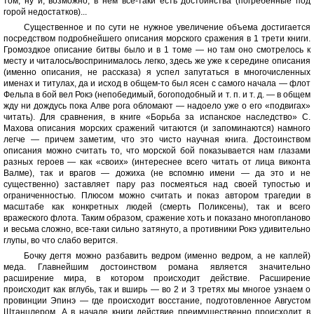
том, ну и, возможно, в нем все-таки есть достоинства (погребенные под
горой недостатков)...
Существенное и по сути не нужное увеличение объема достигается
посредством подробнейшего описания морского сражения в 1 трети книги.
Громоздкое описание битвы было и в 1 томе — но там оно смотрелось к
месту и читалось/воспринималось легко, здесь же уже к середине описания
(именно описания, не рассказа) я успел запутаться в многочисленных
именах и титулах, да и исход в общем-то был ясен с самого начала — флот
Фельпа в бой вел Рокэ (непобедимый, богоподобный и т. п. и т. д. — в общем
жду ни дождусь пока Алве рога обломают — надоело уже о его «подвигах»
читать). Для сравнения, в книге «Борьба за испанское наследство» С.
Махова описания морских сражений читаются (и запоминаются) намного
легче — причем заметим, что это чисто научная книга. Достоинством
описания можно считать то, что морской бой показывается нам глазами
разных героев — как «своих» (интереснее всего читать от лица виконта
Валме), так и врагов — дожиха (не вспомню имени — да это и не
существенно) заставляет пару раз посмеяться над своей тупостью и
ограниченностью. Плюсом можно считать и показ автором трагедии в
масштабе как конкретных людей (смерть Поликсены), так и всего
вражеского флота. Таким образом, сражение хоть и показано многопланово
и весьма сложно, все-таки сильно затянуто, а противники Рокэ удивительно
глупы, во что слабо верится.
Бочку дегтя можно разбавить ведром (именно ведром, а не каплей)
меда. Главнейшим достоинством романа является значительно
расширение мира, в котором происходит действие. Расширение
происходит как вглубь, так и вширь — во 2 и 3 третях мы многое узнаем о
провинции Эпинэ — где происходит восстание, подготовленное Августом
Штанцлером. А в начале книги действие преимущественно происходит в