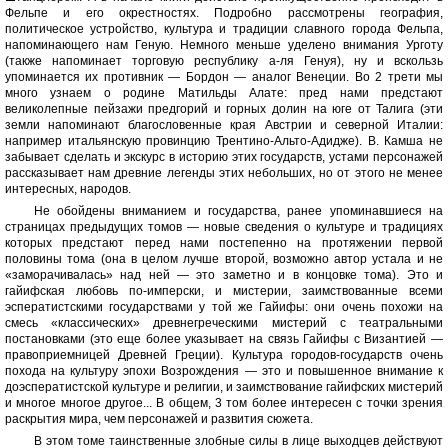
Фельпе и его окрестностях. Подробно рассмотрены география,
политическое устройство, культура и традиции славного города Фельпа,
напоминающего нам Геную. Немного меньше уделено внимания Урготу
(также напоминает торговую республику а-ля Генуя), ну и вскользь
упоминается их противник — Бордон — аналог Венеции. Во 2 трети мы
много узнаем о родине Матильды Алате: пред нами предстают
великолепные пейзажи предгорий и горных долин на юге от Талига (эти
земли напоминают благословенные края Австрии и северной Италии:
например итальянскую провинцию Трентино-Альто-Адидже). В. Камша не
забывает сделать и экскурс в историю этих государств, устами персонажей
рассказывает нам древние легенды этих небольших, но от этого не менее
интересных, народов.
Не обойдены вниманием и государства, ранее упоминавшиеся на
страницах предыдущих томов — новые сведения о культуре и традициях
которых предстают перед нами постепенно на протяжении первой
половины тома (она в целом лучше второй, возможно автор устала и не
«заморачивалась» над ней — это заметно и в концовке тома). Это и
гайифская любовь по-имперски, и мистерии, заимствованные всеми
эсператистскими государствами у той же Гайифы: они очень похожи на
смесь «классических» древнегреческими мистерий с театральными
постановками (это еще более указывает на связь Гайифы с Византией —
правоприемницей Древней Греции). Культура городов-государств очень
похода на культуру эпохи Возрождения — это и повышенное внимание к
доэсператистской культуре и религии, и заимствование гайифских мистерий
и многое многое другое... В общем, 3 том более интересен с точки зрения
раскрытия мира, чем персонажей и развития сюжета.
В этом томе таинственные злобные силы в лице выходцев действуют