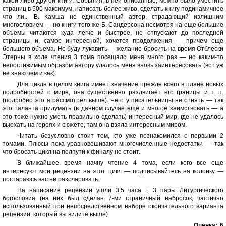
какой-либо другой книги. События, в ней описанные, можно было уместить
страниц в 500 максимум, написать более живо, сделать книгу подинамичнее
что ли... В. Камша не единственный автор, страдающий излишним
многословием — но книги того же Б. Сандерсона несмотря на еще большие
объемы читаются куда легче и быстрее, не отпускают до последней
страницы и, самое интересной, хочется продолжения — причем еще
большего объема. Не буду лукавить — желание бросить на время Отблески
Этерны в ходе чтения 3 тома посещало меня много раз — но каким-то
непостижимым образом автору удалось меня вновь заинтересовать (вот уж
не знаю чем и как).
Для цикла в целом книга имеет значение прежде всего в плане новых
подробностей о мире, она существенно раздвигает его границы и т. п.
(подробно это я рассмотрел выше). Чего у писательницы не отнять — так
это таланта придумать (в данном случае еще и многое заимствовать — а
это тоже нужно уметь правильно сделать) интересный мир, где не удалось
выехать на героях и сюжете, там она взяла интересным миром.
Читать безусловно стоит тем, кто уже познакомился с первыми 2
томами. Плюсы пока уравновешивают многочисленные недостатки — так
что бросать цикл на полпути к финалу не стоит.
В ближайшее время начну чтение 4 тома, если кого все еще
интересуют мои рецензии на этот цикл — подписывайтесь на колонку —
постараюсь вас не разочаровать.
На написание рецензии ушли 3,5 часа + 3 пары Литургического
богословия (на них был сделан 7-ми страничный набросок, частично
использованный при непосредственном наборе окончательного варианта
рецензии, который вы видите выше)
Оценка:
6