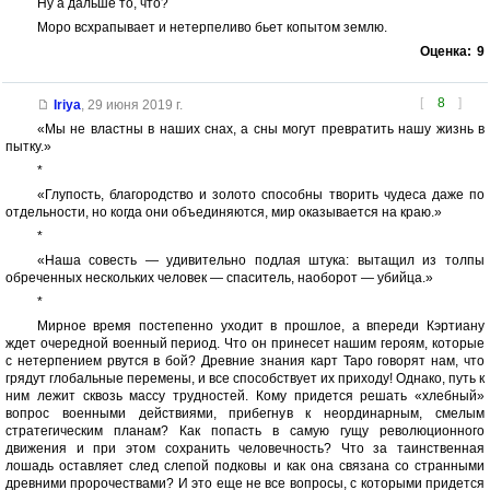
Ну а дальше то, что?
Моро всхрапывает и нетерпеливо бьет копытом землю.
Оценка:
9
[
8
]
Iriya
,
29 июня 2019 г.
«Мы не властны в наших снах, а сны могут превратить нашу жизнь в
пытку.»
*
«Глупость, благородство и золото способны творить чудеса даже по
отдельности, но когда они объединяются, мир оказывается на краю.»
*
«Наша совесть — удивительно подлая штука: вытащил из толпы
обреченных нескольких человек — спаситель, наоборот — убийца.»
*
Мирное время постепенно уходит в прошлое, а впереди Кэртиану
ждет очередной военный период. Что он принесет нашим героям, которые
с нетерпением рвутся в бой? Древние знания карт Таро говорят нам, что
грядут глобальные перемены, и все способствует их приходу! Однако, путь к
ним лежит сквозь массу трудностей. Кому придется решать «хлебный»
вопрос военными действиями, прибегнув к неординарным, смелым
стратегическим планам? Как попасть в самую гущу революционного
движения и при этом сохранить человечность? Что за таинственная
лошадь оставляет след слепой подковы и как она связана со странными
древними пророчествами? И это еще не все вопросы, с которыми придется