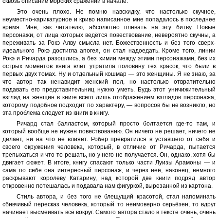
сквозь описание морских сражений в начале.
Это очень плохо. Не помню навскидку, что настолько скучное,
неуместно-карикатурное и криво написанное мне попадалось в последнее
время. Мне, как читателю, абсолютно плевать на эту битву. Новые
персонажи, от лица которых ведётся повествование, невероятно скучны, а
переживать за Рокэ Алву смысла нет. Божественность и без того сверх-
идеального Рокэ достигла апогея, он стал надоедать. Кроме того, линии
Рокэ и Ричарда разошлись, а без химии между этими персонажами, без их
острых моментов книга влёт утратила половину тех красок, что были в
первых двух томах. Ну и отдельный кошмар — это женщины. Я не знаю, за
что автор так ненавидит женский пол, но настолько отвратительно
подавать его представительниц нужно уметь. Будь этот уничижительный
взгляд на женщин в книге всего лишь отображением взглядов персонажа,
которому подобное подходит по характеру, — вопросов бы не возникло, но
эта проблема следует из книги в книгу.
Ричард стал балластом, который просто болтается где-то там, и
который вообще не нужен повествованию. Он ничего не решает, ничего не
делает, ни на что не влияет. Робер превратился в уставшего от себя и
своего окружения человека, который, в отличие от Ричарда, пытается
трепыхаться и что-то решать, но у него не получается. Он, однако, хотя бы
двигает сюжет. В итоге, книгу спасают только части Луизы Арамоны — и
сама по себе она интересный персонаж, и через неё, наконец, немного
раскрывают королеву Катарину, над которой две книги подряд автор
откровенно потешалась и подавала нам фигуркой, вырезанной из картона.
Стиль автора, и без того не блещущий красотой, стал напоминать
сбивчивый пересказ человека, который то неимоверно серьёзен, то вдруг
начинает высмеивать всё вокруг. Самого автора стало в тексте очень, очень