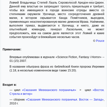
Ловчий Владычицы Степей Лааль Сероволосой Аредон-хеа-Цирен.
Данной ему властью он запрещает трогать пришельцев и требует,
чтобы все имеющиеся в городе воинские отряды вместе со
степняками окружили Урочище, место сосредоточения древней
магии, в котором скрывается банда Помётников, выродков,
применяющих неаспектированную магию демонов Мрака. Наёмники,
выполняя приказ, выдвигаются к Урочищу, и никто, даже их
опытнейший командир, генерал Ласкольник, не может
предположить, кем на самом деле является этот Ловчий и какие
события произойдут в ближайшие несколько часов.
©
Pouce
Примечание:
Впервые опубликован в журнале «Science Fiction, Fantasy i Horror» --
01 (15) 2007.
В названии обыграна фраза из библейской Книги пророка Иеремии
(1:18, в несколько измененном виде также 15:20).
Входит в:
— цикл
«Сказания Меекханского пограничья»
> цикл
«Восток.
Стрела и ветер»
— сборник
«Сказания Меекханского пограничья. Восток — Запад»
,
2010 г.