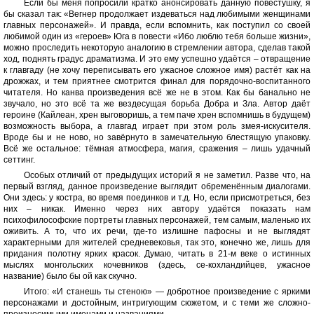
Если бы меня попросили кратко анонсировать данную повестушку, я
бы сказал так: «Вегнер продолжает издеваться над любимыми женщинами
главных персонажей». И правда, если вспомнить, как поступил со своей
любимой один из «героев» Юга в повести «Ибо люблю тебя больше жизни»,
можно проследить некоторую аналогию в стремлении автора, сделав такой
ход, поднять градус драматизма. И это ему успешно удаётся – отвращение
к главгаду (не хочу переписывать его ужасное сложное имя) растёт как на
дрожжах, и тем приятнее смотрится финал для порядочно-воспитанного
читателя. Но канва произведения всё же не в этом. Как бы банально не
звучало, но это всё та же вездесущая борьба Добра и Зла. Автор даёт
героине (Кайлеан, хрен выговоришь, а тем паче хрен вспомнишь в будущем)
возможность выбора, а главгад играет при этом роль змея-искусителя.
Вроде бы и не ново, но завёрнуто в замечательную блестящую упаковку.
Всё же остальное: тёмная атмосфера, магия, сражения – лишь удачный
сеттинг.
Особых отличий от предыдущих историй я не заметил. Разве что, на
первый взгляд, данное произведение выглядит обременённым диалогами.
Они здесь: у костра, во время поединков и т.д. Но, если присмотреться, без
них – никак. Именно через них автору удаётся показать нам
психофилософские портреты главных персонажей, тем самым, маленько их
оживить. А то, что их речи, где-то излишне пафосны и не выглядят
характерными для жителей средневековья, так это, конечно же, лишь для
придания полотну ярких красок. Думаю, читать в 21-м веке о истинных
мыслях монгольских кочевников (здесь, се-кохландийцев, ужасное
название) было бы ой как скучно.
Итого: «И станешь ты стеною» — добротное произведение с яркими
персонажами и достойным, интригующим сюжетом, и с теми же сложно-