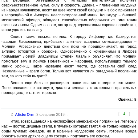
пса Бердефа, объединяясь с которым воительница получает
сверхъестественное чутье, силу и скорость. Дагена – племенная колдунья
из народа кочевников, носит на шее кости своей бабушки и в бою прибегает
к запрещённой в Империи неаспектированной магии. Кошкодур – бывший
меекханский офицер, обладает способностью оборачиваться гигантским
степным львом. Одним словом, автор над персонажами хорошо поработал,
и они удались на славу.
Сюжет также весьма неплох. К городу Лифреву, где базируется
чаардан Ласкольника, прибывают элитные всадники се-кохландийцев –
Молнии. Агрессивных действий они пока не предпринимают, но город
активно готовится к обороне. Одновременно с кочевниками в Лифрев
прибывает Ловчий Владычицы Степей Лааль и объясняет, что Молнии
помогают ему в поимке Помётников – чародеев, использующих тёмную
магию Урочищ. Такое название носят места, где оставили свой след
Нежеланные – враги богов. Только вот является ли загадочный посланник
тем, за кого себя выдает?
Вегнер еще больше расширяет наши знания о мире и его магии.
Повествование не затянуто, диалоги смешаны с экшеном в правильных
пропорциях, читать интересно.
Оценка:
8
[
4
]
AlisterOrm
,
3 февраля 2019 г.
Итак, возвращаемся на неспокойное меекханское пограничье, теперь у
нас — восток. Душные степи, в глубинах которых таятся не только коварные
орды лукавых номадов, но и мрачные колдовские секты, готовые всегда
бросить вызов дряхлеющему соседу, и подточить его основы.