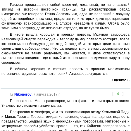
Рассказ представляет собой короткий, локальный, но явно важный
эпизод из истории восточной границы, где расквартирован отряд
имперского экс-генерала Генно Ласкольника, едва не попавший в ловушку
одной из подобных злых сект, представители которых даже претерпевают
физическую трансформацию на службе неведомым силам. Отряд было
заманили в ловушку, даже несколько отрядов, но не тут-то было...
В итоге вышла хорошая и крепкая повесть. Мрачная атмосфера
нависающей смерти переходит к тёплому дымку полевого костерка, возле
которого мирно беседуют двое людей, каждый из которых делится частью
своей души с собеседником... Что уж поделать, но в этом суровом мире всё
оказывается не таким радужным, как кажется, и двое схлестнуться в
смертельном поединке, где каждый из соперников продемонстрирует пару
сюрпризов.
В общем, хорошая и крепкая повесть о мрачном меекханском
пограничье, ждущем новых потрясений. Атмосфера сгущается...
Оценка:
8
[
4
]
Nikonorov
,
7 августа 2017 г.
Понравилось. Много разговоров, много фактов и приоткрытых завес.
Знакомство с новыми типами магии.
Прекрасная атмосфера, чем-то напоминающая осаду Хельмовой Пади
и Минас-Тирита. Тревога, ожидание, саспенс, осада, нападение, подлость,
предательство. Бодрый экшн с неожиданными поворотами. Интересные и
хитроумные способы убийства врагов — то, как Кайлеан расправилась с
главным врагом (не пишу имя, чтоб уж не спойлерить) — ход весьма