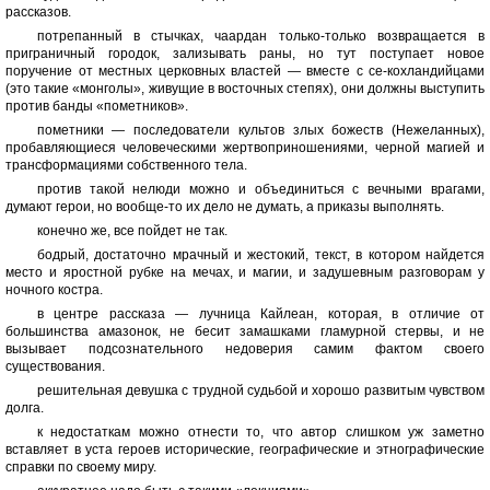
рассказов.
потрепанный в стычках, чаардан только-только возвращается в
приграничный городок, зализывать раны, но тут поступает новое
поручение от местных церковных властей — вместе с се-кохландийцами
(это такие «монголы», живущие в восточных степях), они должны выступить
против банды «пометников».
пометники — последователи культов злых божеств (Нежеланных),
пробавляющиеся человеческими жертвоприношениями, черной магией и
трансформациями собственного тела.
против такой нелюди можно и объединиться с вечными врагами,
думают герои, но вообще-то их дело не думать, а приказы выполнять.
конечно же, все пойдет не так.
бодрый, достаточно мрачный и жестокий, текст, в котором найдется
место и яростной рубке на мечах, и магии, и задушевным разговорам у
ночного костра.
в центре рассказа — лучница Кайлеан, которая, в отличие от
большинства амазонок, не бесит замашками гламурной стервы, и не
вызывает подсознательного недоверия самим фактом своего
существования.
решительная девушка с трудной судьбой и хорошо развитым чувством
долга.
к недостаткам можно отнести то, что автор слишком уж заметно
вставляет в уста героев исторические, географические и этнографические
справки по своему миру.