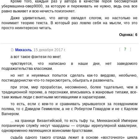
Кроме того, каждый раз у автора в качестве героя бессмертная
убермашина-овер9000, за которую и переживать не нужно, ведь она все
равно выживет и всю нечисть поизгоняет.
Даже удивительно, что автор овладел слогом, но настолько не
понимает теорию текста. В который раз ловлю себя на мысли, что это
просто неинтересно читать.
Оценка:
6
[
7
]
Михаэль
,
15 декабря 2017 г.
а вот такое фэнтези по мне!
чувствуется, что написано в наши дни, нет заведомого
подражательства классикам.
но нет и неуемных попыток сделать как-то вирдово, необычно,
постмодернистки что-то пересмотреть, обыграть и развенчать.
при этом, мир проработан, несомненно, более тщательно, чем в
традиционной героике, а персонажи, вписываясь в жанровые типажи, все-
таки живые люди с внятными мотивациями и характерами.
то есть, если с кем-то и сравнивать укрывшегося за псевдонимом
поляка, то с Дэвидом Геммелом, а не с Робертом Говардом и не с Карлом
Вагнером.
... на границе Византийской, то есть тьфу ты, Меекханской Империи
пограничную службу несут чаарданы — отряды иррегулярной кавалерии,
одновременно являющиеся воинскими братствами.
судьба одного такого отряда лежит в основе «восточного» цикла