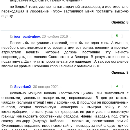
аккуратнее надо быть с такими «лекциями».
но бодрый темп, умение нагнать мрачной атмосферы, и жестокость не
переходящая в любование «гуро» заставляют меня поставить высокую
оценку.
Оценка:
8
[
5
]
igor_pantyuhov
,
20 ноября 2016 г.
Повесть бы получилась классной, если бы не одно «но». А именно,
перебор с мистицизмом и со всеми этими вот воями, воплями и прочими
атрибутами нечисти, которые должны постоянно эту нечисть
сопровождать, по мнению Сапковского и Вегнера. В результате повесть
подзатянута. Да и читать порой из-за этого надоедает. А так, все остальное
вполне на уровне. Особенно хороша сцена с обманом. 8/10
Оценка:
8
[
4
]
SeverianX
,
30 января 2021 г.
Довольно мощное начало «восточного цикла». Мы знакомимся с
основными, довольно колоритными, персонажами. В центре сюжета
чаардан (вольный отряд) Гено Ласкольника. В прошлом он прославленный
генерал, создал меекханскую кавалерию и выиграл войну с се-
кохландийцами, но ныне устал от дворцовых интриг и ушел на восточную
границу командовать собственным отрядом. Члены чаардана под стать
своему кха-дару (лидеру). Кайлеан – меекханка, воспитанная семьей
Фургонщиков верданно, имеет свою тайну – повсюду за ней следует дух её