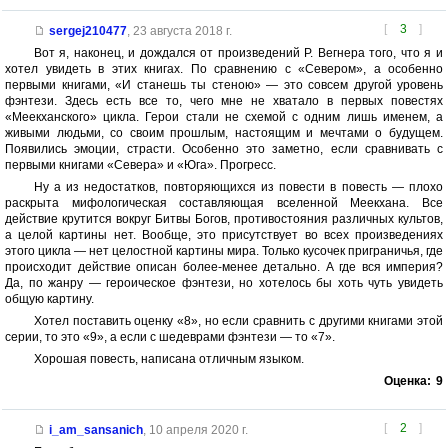
[
3
]
sergej210477
,
23 августа 2018 г.
Вот я, наконец, и дождался от произведений Р. Вегнера того, что я и
хотел увидеть в этих книгах. По сравнению с «Севером», а особенно
первыми книгами, «И станешь ты стеною» — это совсем другой уровень
фэнтези. Здесь есть все то, чего мне не хватало в первых повестях
«Меекханского» цикла. Герои стали не схемой с одним лишь именем, а
живыми людьми, со своим прошлым, настоящим и мечтами о будущем.
Появились эмоции, страсти. Особенно это заметно, если сравнивать с
первыми книгами «Севера» и «Юга». Прогресс.
Ну а из недостатков, повторяющихся из повести в повесть — плохо
раскрыта мифологическая составляющая вселенной Меекхана. Все
действие крутится вокруг Битвы Богов, противостояния различных культов,
а целой картины нет. Вообще, это присутствует во всех произведениях
этого цикла — нет целостной картины мира. Только кусочек приграничья, где
происходит действие описан более-менее детально. А где вся империя?
Да, по жанру — героическое фэнтези, но хотелось бы хоть чуть увидеть
общую картину.
Хотел поставить оценку «8», но если сравнить с другими книгами этой
серии, то это «9», а если с шедеврами фэнтези — то «7».
Хорошая повесть, написана отличным языком.
Оценка:
9
[
2
]
i_am_sansanich
,
10 апреля 2020 г.