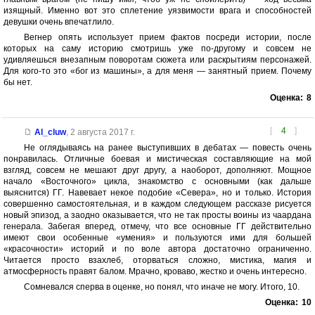
изящный. Именно вот это сплетение уязвимости врага и способностей
девушки очень впечатлило.
Вегнер опять использует прием фактов посреди истории, после
которых на саму историю смотришь уже по-другому и совсем не
удивляешься внезапным поворотам сюжета или раскрытиям персонажей.
Для кого-то это «бог из машины», а для меня — занятный прием. Почему
бы нет.
Оценка:
8
[
4
]
Al_cluw
,
2 августа 2017 г.
Не оглядываясь на ранее выступивших в дебатах — повесть очень
понравилась. Отличные боевая и мистическая составляющие на мой
взгляд, совсем не мешают друг другу, а наоборот, дополняют. Мощное
начало «Восточного» цикла, знакомство с основными (как дальше
выяснится) ГГ. Навевает некое подобие «Севера», но и только. История
совершенно самостоятельная, и в каждом следующем рассказе рисуется
новый эпизод, а заодно оказывается, что не так просты воины из чаардана
генерала. Забегая вперед, отмечу, что все основные ГГ действительно
имеют свои особенные «умения» и пользуются ими для большей
«красочности» историй и по воле автора достаточно ограниченно.
Читается просто взахлеб, оторваться сложно, мистика, магия и
атмосферность правят балом. Мрачно, кроваво, жестко и очень интересно.
Сомневался сперва в оценке, но понял, что иначе не могу. Итого, 10.
Оценка:
10