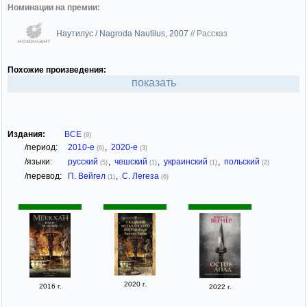
Номинации на премии:
Наутилус / Nagroda Nautilus, 2007
//
Рассказ
номинант
Похожие произведения:
показать
Издания:
ВСЕ
(9)
/период:
2010-е
,
2020-е
(6)
(3)
/языки:
русский
,
чешский
,
украинский
,
польский
(5)
(1)
(1)
(2)
/перевод:
П. Вейгел
,
С. Легеза
(1)
(6)
2020 г.
2016 г.
2022 г.