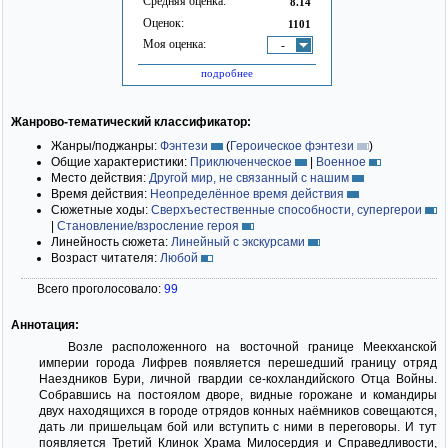
Средняя оценка:
8.14
Оценок:
1101
Моя оценка:
-
подробнее
Жанрово-тематический классификатор:
Жанры/поджанры:
Фэнтези
(
Героическое фэнтези
)
Общие характеристики:
Приключенческое
|
Военное
Место действия:
Другой мир, не связанный с нашим
Время действия:
Неопределённое время действия
Сюжетные ходы:
Сверхъестественные способности, супергерои
|
Становление/взросление героя
Линейность сюжета:
Линейный с экскурсами
Возраст читателя:
Любой
Всего проголосовало:
99
Аннотация:
Возле расположенного на восточной границе Меекханской
империи города Лифрев появляется перешедший границу отряд
Наездников Бури, личной гвардии се-кохландийского Отца Войны.
Собравшись на постоялом дворе, видные горожане и командиры
двух находящихся в городе отрядов конных наёмников совещаются,
дать ли пришельцам бой или вступить с ними в переговоры. И тут
появляется Третий Клинок Храма Милосердия и Справедливости,