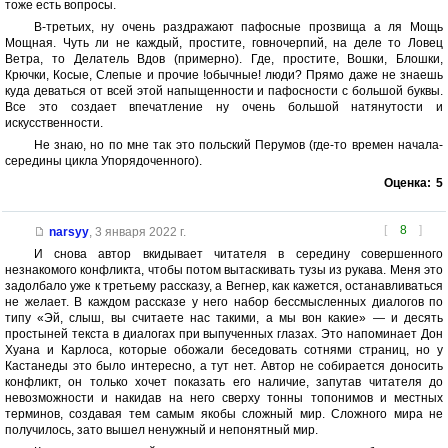
тоже есть вопросы.
В-третьих, ну очень раздражают пафосные прозвища а ля Мощь
Мощная. Чуть ли не каждый, простите, говночерпий, на деле то Ловец
Ветра, то Делатель Вдов (примерно). Где, простите, Вошки, Блошки,
Крючки, Косые, Слепые и прочие !обычные! люди? Прямо даже не знаешь
куда деваться от всей этой напыщенности и пафосности с большой буквы.
Все это создает впечатление ну очень большой натянутости и
искусственности.
Не знаю, но по мне так это польский Перумов (где-то времен начала-
середины цикла Упорядоченного).
Оценка:
5
[
8
]
narsyy
,
3 января 2022 г.
И снова автор вкидывает читателя в середину совершенного
незнакомого конфликта, чтобы потом вытаскивать тузы из рукава. Меня это
задолбало уже к третьему рассказу, а Вегнер, как кажется, останавливаться
не желает. В каждом рассказе у него набор бессмысленных диалогов по
типу «Эй, слыш, вы считаете нас такими, а мы вон какие» — и десять
простыней текста в диалогах при выпученных глазах. Это напоминает Дон
Хуана и Карлоса, которые обожали беседовать сотнями страниц, но у
Кастанеды это было интересно, а тут нет. Автор не собирается доносить
конфликт, он только хочет показать его наличие, запутав читателя до
невозможности и накидав на него сверху тонны топонимов и местных
терминов, создавая тем самым якобы сложный мир. Сложного мира не
получилось, зато вышел ненужный и непонятный мир.