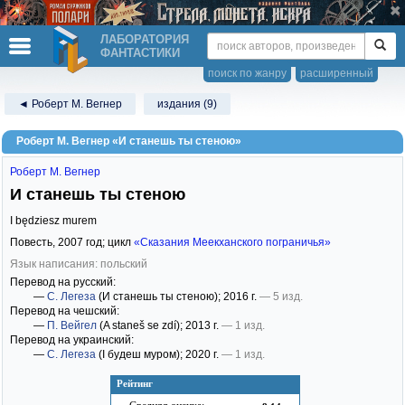
ЛАБОРАТОРИЯ
ФАНТАСТИКИ
поиск по жанру
расширенный
◄ Роберт М. Вегнер
издания (9)
Роберт М. Вегнер «И станешь ты стеною»
Роберт М. Вегнер
И станешь ты стеною
I będziesz murem
Повесть,
2007
год; цикл
«Сказания Меекханского пограничья»
Язык написания: польский
Перевод на русский:
—
С. Легеза
(И станешь ты стеною)
; 2016 г.
— 5 изд.
Перевод на чешский:
—
П. Вейгел
(A staneš se zdí)
; 2013 г.
— 1 изд.
Перевод на украинский:
—
С. Легеза
(І будеш муром)
; 2020 г.
— 1 изд.
Рейтинг