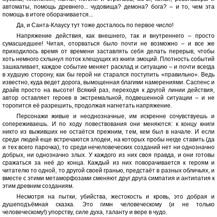
автоматы, помощь древнего... чудовища? демона? бога? – и то, чем эта
помощь в итоге оборачивается...
Да, и Санта-Клаусу тут тоже досталось по первое число!
Напряжение действия, как внешнего, так и внутреннего – просто
сумасшедшее! Читая, оторваться было почти не возможно – и все же
приходилось время от времени заставлять себя делать перерыв, чтобы
хоть немного схлынул поток хлещущих из книги эмоций. Плотность событий
зашкаливает, каждое событие меняет расклад и ситуацию – и почти всегда
в худшую сторону, как бы герой ни старался поступить «правильно». Ведь
известно, куда ведет дорога, вымощенная благими намерениями. Саспенс и
драйв просто на высоте! Всякий раз, переходя к другой линии действия,
автор оставляет героев в экстремальной, подвешенной ситуации – и не
торопится её разрешить, продолжая нагнетать напряжение.
Персонажи живые и неоднозначные, им искренне сочувствуешь и
сопереживаешь. И по ходу повествования они меняются: к концу книги
никто из выживших не остаётся прежним, тем, кем был в начале. И если
среди людей еще встречаются злодеи, на которых пробы негде ставить (да
и тех всего парочка), то среди нечеловеческих созданий нет ни однозначно
добрых, ни однозначно злых. У каждого из них своя правда, и они готовы
сражаться за неё до конца. Каждый из них поворачивается к героям и
читателю то одной, то другой своей гранью, предстаёт в разных обличьях, и
вместе с этими метаморфозами сменяют друг друга симпатия и антипатия к
этим древним созданиям.
Несмотря на пытки, убийства, жестокость и кровь, это добрая и
душеподъёмная сказка. Это гимн человеческому (и не только
человеческому!) упорству, силе духа, таланту и вере в чудо.