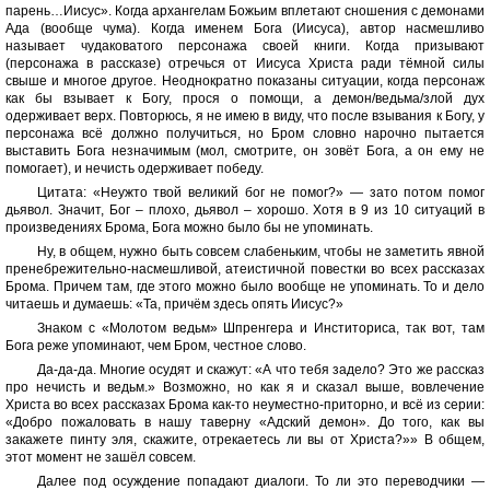
парень…Иисус». Когда архангелам Божьим вплетают сношения с демонами
Ада (вообще чума). Когда именем Бога (Иисуса), автор насмешливо
называет чудаковатого персонажа своей книги. Когда призывают
(персонажа в рассказе) отречься от Иисуса Христа ради тёмной силы
свыше и многое другое. Неоднократно показаны ситуации, когда персонаж
как бы взывает к Богу, прося о помощи, а демон/ведьма/злой дух
одерживает верх. Повторюсь, я не имею в виду, что после взывания к Богу, у
персонажа всё должно получиться, но Бром словно нарочно пытается
выставить Бога незначимым (мол, смотрите, он зовёт Бога, а он ему не
помогает), и нечисть одерживает победу.
Цитата: «Неужто твой великий бог не помог?» — зато потом помог
дьявол. Значит, Бог – плохо, дьявол – хорошо. Хотя в 9 из 10 ситуаций в
произведениях Брома, Бога можно было бы не упоминать.
Ну, в общем, нужно быть совсем слабеньким, чтобы не заметить явной
пренебрежительно-насмешливой, атеистичной повестки во всех рассказах
Брома. Причем там, где этого можно было вообще не упоминать. То и дело
читаешь и думаешь: «Та, причём здесь опять Иисус?»
Знаком с «Молотом ведьм» Шпренгера и Инститориса, так вот, там
Бога реже упоминают, чем Бром, честное слово.
Да-да-да. Многие осудят и скажут: «А что тебя задело? Это же рассказ
про нечисть и ведьм.» Возможно, но как я и сказал выше, вовлечение
Христа во всех рассказах Брома как-то неуместно-приторно, и всё из серии:
«Добро пожаловать в нашу таверну «Адский демон». До того, как вы
закажете пинту эля, скажите, отрекаетесь ли вы от Христа?»» В общем,
этот момент не зашёл совсем.
Далее под осуждение попадают диалоги. То ли это переводчики —