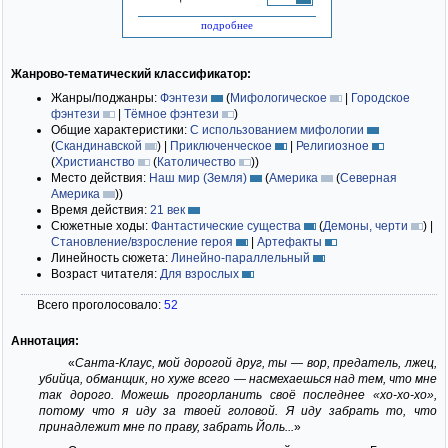
подробнее
Жанрово-тематический классификатор:
Жанры/поджанры:
Фэнтези
(
Мифологическое
|
Городское
фэнтези
|
Тёмное фэнтези
)
Общие характеристики:
С использованием мифологии
(
Скандинавской
)
|
Приключенческое
|
Религиозное
(
Христианство
(
Католичество
)
)
Место действия:
Наш мир (Земля)
(
Америка
(
Северная
Америка
)
)
Время действия:
21 век
Сюжетные ходы:
Фантастические существа
(
Демоны, черти
)
|
Становление/взросление героя
|
Артефакты
Линейность сюжета:
Линейно-параллельный
Возраст читателя:
Для взрослых
Всего проголосовало:
52
Аннотация:
«
Санта-Клаус, мой дорогой друг, ты — вор, предатель, лжец,
убийца, обманщик, но хуже всего — насмехаешься над тем, что мне
так дорого. Можешь прогорланить своё последнее «хо-хо-хо»,
потому что я иду за твоей головой. Я иду забрать то, что
принадлежит мне по праву, забрать Йоль...
»