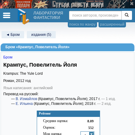
ЛАБОРАТОРИЯ
ФАНТАСТИКИ
поиск по жанру
расширенный
◄ Бром
издания (5)
Бром «Крампус, Повелитель Йоля»
Бром
Крампус, Повелитель Йоля
Krampus: The Yule Lord
Роман,
2012
год
Язык написания: английский
Перевод на русский:
—
В. Измайлов
(Крампус, Повелитель Йоля)
; 2017 г.
— 1 изд.
—
Е. Ильина
(Крампус, Повелитель Йоля)
; 2018 г.
— 2 изд.
Рейтинг
Средняя оценка:
8.09
Оценок:
552
Моя оценка:
-