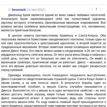
[
7
]
SeverianX
,
21 мая 2022 г.
Джеральд Бром является одним из моих самых любимых писателей.
Изначально Бром зарекомендовал себя как талантливый художник,
картины которого отличались своеобразным мрачным очарованием. Все
романы автора снабжены красочными иллюстрациями, что, несомненно,
является приятным бонусом.
В центре сюжета противостояние Крампуса и Санта-Клауса. Оба
персонажа являются божествами скандинавского пантеона, только один из
них смог приспособиться к христианской идеологии, а второй борется за
традиционные верования. Вторая сюжетная линия посвящена мужчине по
имени Джесс Уокер. Его смело можно назвать неудачником: в 26 лет он уже
умудрился испортить себе всю жизнь. От него ушла жена Линда и забрала с
собой дочь, потому что он банально не смог их обеспечить. Он живёт в
маленьком трейлере, практически нигде не работает. Джесс – музыкант, и
хотя его музыка довольно неплоха, он не может как следует раскрыться
перед публикой.
Однажды возвращаясь после очередного неудачного выступления,
Джесс становится свидетелем весьма странной сцены: Санта-Клаус бежит к
своим саням, а за ним гонятся черти. В результате борьбы один из
преследователей погибает, а мешок Санты случайно оказывается у
Джесса. Выясняется, что у мешка есть одно интересное свойство – из него
можно достать любую игрушку, какую только пожелаешь. Таким образом
Джесс оказывается втянут в противостояние, ведь обе стороны хотят
заполучить мешок себе. По ходу сюжета главный герой присоединяется к
свите Крампуса, представленной теми самыми чертями, которые и не черти