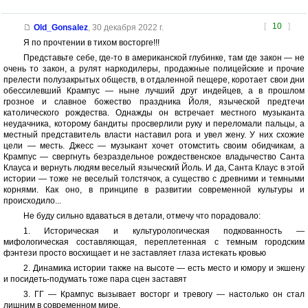
[
10
]
Old_Gonsalez
,
30 декабря 2022 г.
Я по прочтении в тихом восторге!!!
Представьте себе, где-то в американской глубинке, там где закон — не
очень то закон, а рулят наркодилеры, продажные полицейские и прочие
прелести полузакрытых обществ, в отдаленной пещере, коротает свои дни
обессилевший Крампус — ныне лучший друг индейцев, а в прошлом
грозное и славное божество праздника Йоля, языческой предтечи
католического рождества. Однажды он встречает местного музыканта
неудачника, которому бандиты просверлили руку и переломали пальцы, а
местный представитель власти наставил рога и увел жену. У них схожие
цели — месть. Джесс — музыкант хочет отомстить своим обидчикам, а
Крампус — свергнуть безраздельное рождественское владычество Санта
Клауса и вернуть людям веселый языческий Йоль. И да, Санта Клаус в этой
истории — тоже не веселый толстячок, а существо с древними и темными
корнями. Как оно, в принципе в развитии современной культуры и
происходило...
Не буду сильно вдаваться в детали, отмечу что порадовало:
1. Историческая и культурологическая подкованность —
мифологическая составляющая, переплетенная с темным городским
фэнтези просто восхищает и не заставляет глаза истекать кровью
2. Динамика истории также на высоте — есть место и юмору и экшену
и посидеть-подумать тоже пара сцен заставят
3. ГГ — Крампус вызывает восторг и тревогу — настолько он стал
лишним в современном мире.