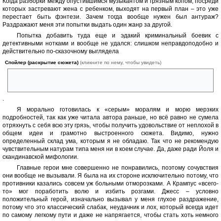
Когда разборки между опустившимся музыкантом и грязным копом, посреди
которых застревают жена с ребенком, выходят на первый план – это уже
перестает быть фэнтези. Зачем тогда вообще нужен был антураж?
Раздражают меня эти попытки выдать один жанр за другой.
Попытка добавить туда еще и эдакий криминальный боевик с
детективными нотками и вообще не удался: слишком неправдоподобно и
действительно по-сказочному выглядела
Спойлер (раскрытие сюжета)
(кликните по нему, чтобы увидеть)
победа над такими всемогущими божками маленьких городков в виде
грязных копов
.
Я морально готовилась к «серым» моралям и морю мерзких
подробностей, так как уже читала автора раньше, но всё равно не сумела
отряхнуть с себя всю эту грязь, чтобы получить удовольствие от неплохой в
общем идеи и грамотно выстроенного сюжета. Видимо, нужно
определенный склад ума, которым я не обладаю. Так что не рекомендую
чувствительным натурам типа меня ни в коем случае. Да, даже ради Йоля и
скандинавской мифологии.
Главные герои мне совершенно не понравились, поэтому сочувствия
они вообще не вызывали. Я была на их стороне исключительно потому, что
противники казались совсем уж больными отморозками. А Крампус «всего-
то» мог поработить волю и избить розгами. Джесс – условно
положительный герой, изначально вызывал у меня глухое раздражение,
потому что это классический слабак, неудачник и лох, который всегда идет
по самому легкому пути и даже не напрягается, чтобы стать хоть немного