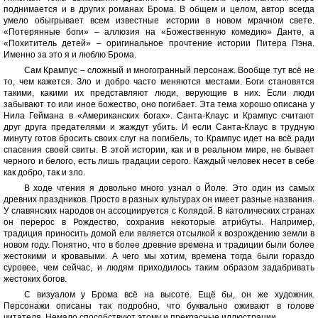
поднимается и в других романах Брома. В общем и целом, автор всегда
умело обыгрывает всем известные истории в новом мрачном свете.
«Потерянные боги» – аллюзия на «Божественную комедию» Данте, а
«Похититель детей» – оригинальное прочтение истории Питера Пэна.
Именно за это я и люблю Брома.
Сам Крампус – сложный и многогранный персонаж. Вообще тут всё не
то, чем кажется. Зло и добро часто меняются местами. Боги становятся
такими, какими их представляют люди, верующие в них. Если люди
забывают то или иное божество, оно погибает. Эта тема хорошо описана у
Нила Геймана в «Американских богах». Санта-Клаус и Крампус считают
друг друга предателями и жаждут убить. И если Санта-Клаус в трудную
минуту готов бросить своих слуг на погибель, то Крампус идет на всё ради
спасения своей свиты. В этой истории, как и в реальном мире, не бывает
черного и белого, есть лишь градации серого. Каждый человек несет в себе
как добро, так и зло.
В ходе чтения я довольно много узнал о Йоле. Это один из самых
древних праздников. Просто в разных культурах он имеет разные названия.
У славянских народов он ассоциируется с Колядой. В католических странах
он перерос в Рождество, сохранив некоторые атрибуты. Например,
традиция приносить домой ели является отсылкой к возрождению земли в
новом году. Понятно, что в более древние времена и традиции были более
жестокими и кровавыми. А чего мы хотим, времена тогда были гораздо
суровее, чем сейчас, и людям приходилось таким образом задабривать
жестоких богов.
С визуалом у Брома всё на высоте. Ещё бы, он же художник.
Персонажи описаны так подробно, что буквально оживают в голове
читателя. Немало способствуют этому и прекрасные иллюстрации.