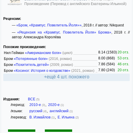
Произведение (Перевод с английского Екатерины Ильиной)
номинант
Рецензии:
—
«Бром, «Крампус. Повелитель Йоля»»
, 2018 г. // автор: Nikquest
—
«Рецензия на «Крампус. Повелитель Йоля» Брома»
, 2018 г. //
автор: Александра Королёва
Похожие произведения:
8.14 (1583)
20 отз.
Нил Гейман
«Американские боги»
(цикл)
8.00 (868)
53 отз.
Бром
«Потерянные боги»
(2016, роман)
7.86 (584)
46 отз.
Бром
«Похититель детей»
(2009, роман)
7.80 (240)
20 отз.
Бром
«Косиног: История о колдовстве»
(2021, роман)
+ещё 4 шт. похожего
Издания:
ВСЕ
(5)
/период:
2010-е
,
2020-е
(3)
(1)
/языки:
русский
,
английский
(4)
(1)
/перевод:
В. Измайлов
,
Е. Ильина
(1)
(2)