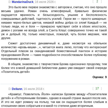
[
2
]
MandarinaDuck
,
16 июля 2026 г.
Это было мое первое знакомство с автором и, считаю, что оно прошло
весьма удачно. Роман очень атмосферный, буквально физически
ощущается мрачность и безысходность, уныние и бесполезность
совершаемых действий, тщетность усилий. Герои же — просто шикарные:
никаких черно-белых цветов, никакой войны добра со злом! Каждый — не
только люди, но и боги — прекрасно чувствуют себя в обоих ипостасях,
демон с рогами не всегда злой, а Санта Клаус совершенно точно не такой
уж и добрый. Ну, только некоторые, пожалуй, чуть более мерзкие, чем
другие.
Сюжет достаточно динамичный и, даже несмотря на обильное
количество «кровь-кишки-...», читается книга легко, потому что интересная!
Отдельный плюсик за скандинавский божественный пантеон и историю
празднования Йоля — такие подробности способствовали более глубокому
погружению в роман.
В общем, знакомство с творчеством Брома однозначно продолжу, тем
более что в моей домашней библиотеке давно уже ожидает своей очереди
«Похититель детей»
Оценка:
9
[
17
]
Deliann
,
16 июля 2018 г.
«Крампус. Повелитель Йоля» написан Бромом между «Похитителем
детей» и «Потерянными богами», однако в нашей стране вышел после них.
И это не идет роману на пользу, так как он ощущается более слабым в
отношении своих собратьев и в какой-то степени даже вторичным.