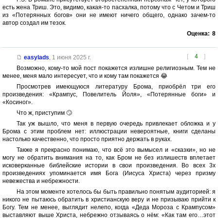
есть жена Триш. Это, видимо, какая-то пасхалка, потому что с Четом и Триш
из «Потерянных богов» они не имеют ничего общего, однако зачем-то
автор создал им тезок.
Оценка:
8
[
4
]
easylads
,
1 июня 2025 г.
Возможно, кому-то мой пост покажется излишне религиозным. Тем не
менее, меня мало интересует, что и кому там покажется 😂
Просмотрев имеющуюся литературу Брома, приобрёл три его
произведения: «Крампус, Повелитель Йоля», «Потерянные боги» и
«Косиног».
Что ж, приступим 🙄
Так уж вышло, что меня в первую очередь привлекает обложка и у
Брома с этим проблем нет: иллюстрации невероятные, книги сделаны
настолько качественно, что просто приятно держать в руках.
Также я прекрасно понимаю, что всё это вымысел и «сказки», но не
могу не обратить внимания на то, как Бром не без излишеств вплетает
исковерканные библейские истории в свои произведения. Во всех 3х
произведениях упоминается имя Бога (Иисуса Христа) через призму
невежества и небрежности.
На этом моменте хотелось бы быть правильно понятым аудиторией: я
никого не пытаюсь обратить в христианскую веру и не призываю прийти к
Богу. Тем не менее, выглядит нелепо, когда «Деда Мороза с Крампусом»
выставляют выше Христа, небрежно отзываясь о нём: «Как там его…этот