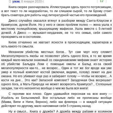
[
12
]
ужик
,
8 января 2020 г.
Книга скорее разочаровала. Иллюстрации здесь просто потрясающие,
а вот текст то ли недоработан, то ли слишком сырой, то ли Брому стоит
брать соавтора для работы над литературной частью его произведений.
Джесс случайно оказался втянут в разборки между Санта-Клаусом и
Крампусом, духом Йоля. Но у него и своих проблем полно — жена ушла к
местному полицейскому, крышующему мафиози. Ушла вместе с 5-летней
дочкой. А Джесс — музыкант-неудачник, не то что семью, себя самого
прокормить не в состоянии.
Кнгие отчаянно не хватает ясности в происходящем, характеров и
хоть какого-то смысла.
Механизм убийства местных богов... Тут сам черт ногу сломит!
Мегапопулярность якобы не позволяет убить одного бога, в то же время
каждый мало-мальски знакомый со скандинавскими мифами знает историю
об убийстве Бальдра Локи с помощью омелы и Бальд из-за своей
мегапопулярности как-то... не воскрес... Один и тот же бог вроде как уже
умер и полный комплект костей (включая, видимо, голову) лежит на дне
океана. Но его убивают еще раз и забирают голову — чтобы не воскрес... А
кости на дне... Это как? Запасной комплект? Загадочная Она восрешает
одного бога, а Мать-Природа не может воскресить Крампуса?... Сплошные
загадки, так что непонятно вообще о чем же была вся книга!
С героями все плохо. Один удавшийся персонаж на всю книгу —
Изабель из Бельсниклей. Все остальные либо не прописаны вообще
(Маква, Випи и Нипи, Вернон), либо как флюгера — в каждой ситуации
действуют по-другому, мало напоминая себя 5 страниц назад.
Ну и смысл... Книга о дружбе? А дружба между рабами и хозяином