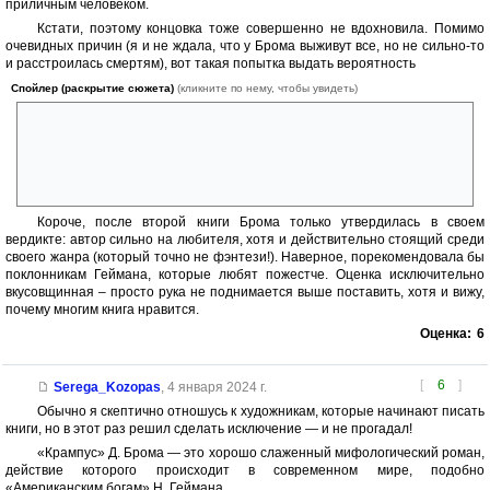
приличным человеком.
Кстати, поэтому концовка тоже совершенно не вдохновила. Помимо
очевидных причин (я и не ждала, что у Брома выживут все, но не сильно-то
и расстроилась смертям), вот такая попытка выдать вероятность
Спойлер (раскрытие сюжета)
(кликните по нему, чтобы увидеть)
слащавого хэппи-энда, во-первых, не вязалась с остальным стилем
повествования, во-вторых люди не меняются и неудачники всё равно
вернутся к своим привычкам, а в-третьих – он кинул Изабель?
Единственную, кто действительно заслуживала счастья, но которую
он заставил отдать ребенка. Вот сволота!
Короче, после второй книги Брома только утвердилась в своем
вердикте: автор сильно на любителя, хотя и действительно стоящий среди
своего жанра (который точно не фэнтези!). Наверное, порекомендовала бы
поклонникам Геймана, которые любят пожестче. Оценка исключительно
вкусовщинная – просто рука не поднимается выше поставить, хотя и вижу,
почему многим книга нравится.
Оценка:
6
[
6
]
Serega_Kozopas
,
4 января 2024 г.
Обычно я скептично отношусь к художникам, которые начинают писать
книги, но в этот раз решил сделать исключение — и не прогадал!
«Крампус» Д. Брома — это хорошо слаженный мифологический роман,
действие которого происходит в современном мире, подобно
«Американским богам» Н. Геймана.