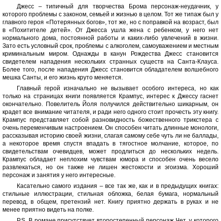
Джесс – типичный для творчества Брома персонаж-неудачник, у
которого проблемы с законом, семьей и жизнью в целом. Тот же типаж был у
главного героя «Потерянных богов», тот же, но с поправкой на возраст, был
в «Похитителе детей». От Джесса ушла жена с ребенком, у него нет
нормального дома, постоянной работы и каких-либо увлечений в жизни.
Зато есть условный срок, проблемы с алкоголем, самоуважением и местным
криминальным миром. Однажды в канун Рождества Джесс становится
свидетелем нападения нескольких странных существ на Санта-Клауса.
Более того, после нападения Джесс становится обладателем волшебного
мешка Санты, и его жизнь круто меняется.
Главный герой изначально не вызывает особого интереса, но как
только на страницах книги появляется Крампус, интерес к Джессу гаснет
окончательно. Повелитель Йоля получился действительно шикарным, он
крадет все внимание читателя, и ради него одного стоит прочесть эту книгу.
Крампус представляет собой разновидность божественного трикстера с
очень переменчивым настроением. Он способен читать длинные монологи,
рассказывая историю своей жизни, слагая самому себе чуть ли не баллады,
а некоторое время спустя впадать в тягостное молчание, которое, по
свидетельствам очевидцев, может продлиться до нескольких недель.
Крампус обладает неплохим чувствам юмора и способен очень весело
развлекаться, но он также не лишен жестокости и эгоизма. Хороший
персонаж и занятия у него интересные.
Касательно самого издания – все так же, как и в предыдущих книгах:
стильные иллюстрации, стильная обложка, белая бумага, нормальный
перевод, в общем, претензий нет. Книгу приятно держать в руках и не
менее приятно видеть на полке.
P.S. В романе присутствует второстепенный персонаж Чет, у которого