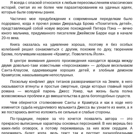
Я всегда с опаской относился к любым переосмыслениям классических
историй, считая их не более чем паразитированием на удачных идеях,
которые были озвучены ранее.
Частично мое предубеждение к современным переделкам было
подорвано, когда я прочел роман Джеральда Брома «Похититель детей»,
представляющий собой новую версию похождений Питера Пэна — вечно
юного мальчика, придуманного писателем Джеймсом Барри еще в начале
20-го века.
Книга оказалась на удивление хороша, поэтому я без особых
колебаний решил ознакомиться с другим, похожим по духу, творением
Брома, получившим название «Крампус. Повелитель Йоля».
В центре внимания данного произведения находится вражда между
двумя довольно-таки известными «персонажами» — добрым весельчаком
Санта-Клаусом, одаривающим хороших детей, и злобным демоном
Крампусом, наказывающим непослушных.
Поскольку конфликт двух титанов разворачивается на Земле, в него
оказываются втянуты и простые смертные, среди которых главный герой
романа — молодой парень Джесс Уокер, чья жизнь была полна
всевозможных проблем и до вмешательства в дела богоподобных существ.
Чем обернется столкновение Санты и Крампуса и как в ходе него
изменится судьба неудачливого музыканта Джесса вы узнаете из книги, а я
же постараюсь внятно изложить ее сильные и слабые стороны.
По-традиции, первое за что хочется похвалить автора — это
прекрасно выписанные характеры основных персонажей. В них веришь без
каких-либо оговорок, а потому переживаешь за них всем сердцем. А
переживать будет когда, ведь текст так и пестрит разнообразными