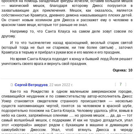
бросился на помощь загадочные фигуры исчезли, оставив большой мешок
— магический мешок, благодаря которому Джесс погрузится в
захватывающие дух приключения. Мешок, как оказалось, является
собственностью Крампуса, древнего демона наказывающего плохих детей.
Он станет новым хозяином для Джесса и расскажет ему о человеке в
красном такие вещи, которые тот раньше не знал.
Например то, что Санта Клауса на самом деле зовут совсем по
другому.
И то что тысячелетие назад краснощекий, веселый старик святой
(который тогда не был ни стариком, ни тем более святым) , заточил
Крампуса в тюрьму и прибрал к рукам всю и его магию и его праздник.
Но время Санта-Клауса подходит к концу и бывший лорд Йоля решает
уничтожить своего врага и вернуть свой праздник.
Оценка:
10
[
7
]
Сергей Ветродуев
,
22 мая 2022 г.
Как-то на Рождество в одном маленьком американском городке,
спивающийся неудачник и по совместительству автор-исполнитель Джесс
Уокер становится свидетелем странного происшествия — несколько
существ напоминающих чертей, гонятся за человеком в красной шубе,
подозрительно похожим на Санта-Клауса. Человеку удалось уйти, взмыв в
небо на санях, запряжённых оленями ..... но уронив мешок .... да, да — тот
самый волшебный мешок, с подарками. И как не трудно догадаться, упал
этот «сюрпрайз» аккурат рядом с бухающим в машине и думающим о
самоубийстве Джессом. Упал, чтоб втянуть Джесса в череду