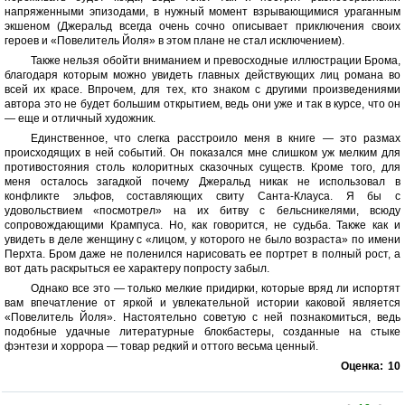
напряженными эпизодами, в нужный момент взрывающимися ураганным
экшеном (Джеральд всегда очень сочно описывает приключения своих
героев и «Повелитель Йоля» в этом плане не стал исключением).
Также нельзя обойти вниманием и превосходные иллюстрации Брома,
благодаря которым можно увидеть главных действующих лиц романа во
всей их красе. Впрочем, для тех, кто знаком с другими произведениями
автора это не будет большим открытием, ведь они уже и так в курсе, что он
— еще и отличный художник.
Единственное, что слегка расстроило меня в книге — это размах
происходящих в ней событий. Он показался мне слишком уж мелким для
противостояния столь колоритных сказочных существ. Кроме того, для
меня осталось загадкой почему Джеральд никак не использовал в
конфликте эльфов, составляющих свиту Санта-Клауса. Я бы с
удовольствием «посмотрел» на их битву с бельсникелями, всюду
сопровождающими Крампуса. Но, как говорится, не судьба. Также как и
увидеть в деле женщину с «лицом, у которого не было возраста» по имени
Перхта. Бром даже не поленился нарисовать ее портрет в полный рост, а
вот дать раскрыться ее характеру попросту забыл.
Однако все это — только мелкие придирки, которые вряд ли испортят
вам впечатление от яркой и увлекательной истории каковой является
«Повелитель Йоля». Настоятельно советую с ней познакомиться, ведь
подобные удачные литературные блокбастеры, созданные на стыке
фэнтези и хоррора — товар редкий и оттого весьма ценный.
Оценка:
10