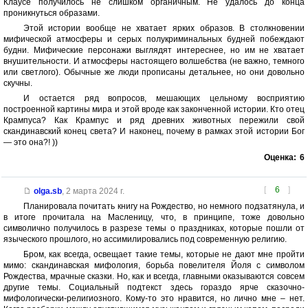
Клаусе получилось не слишком органичным. Не удалось до конца
проникнуться образами.
Этой истории вообще не хватает ярких образов. В столкновении
мифической атмосферы и серых полукриминальных будней побеждают
будни. Мифические персонажи выглядят интереснее, но им не хватает
внушительности. И атмосферы настоящего волшебства (не важно, темного
или светлого). Обычные же люди прописаны детальнее, но они довольно
скучны.
И остается ряд вопросов, мешающих цельному восприятию
построенной картины мира и этой вроде как законченной истории. Кто отец
Крампуса? Как Крампус и ряд древних животных пережили свой
скандинавский конец света? И наконец, почему в рамках этой истории Бог
— это она?! ))
Оценка:
6
[
6
]
olga.sb
,
2 марта 2024 г.
Планировала почитать книгу на Рождество, но немного подзатянула, и
в итоге прочитала на Масленицу, что, в принципе, тоже довольно
символично получилось в разрезе темы о праздниках, которые пошли от
языческого прошлого, но ассимилировались под современную религию.
Бром, как всегда, освещает такие темы, которые не дают мне пройти
мимо: скандинавская мифология, борьба повелителя Йоля с символом
Рождества, мрачные сказки. Но, как и всегда, главными оказываются совсем
другие темы. Социальный подтекст здесь гораздо ярче сказочно-
мифологически-религиозного. Кому-то это нравится, но лично мне – нет.