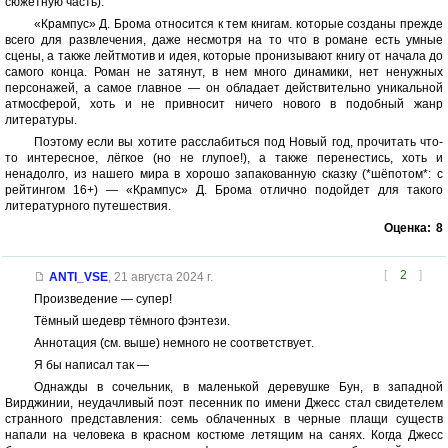
сюжетную часть).
«Крампус» Д. Брома относится к тем книгам. которые созданы прежде
всего для развлечения, даже несмотря на то что в романе есть умные
сцены, а также лейтмотив и идея, которые пронизывают книгу от начала до
самого конца. Роман не затянут, в нем много динамики, нет ненужных
персонажей, а самое главное — он обладает действительно уникальной
атмосферой, хоть и не привносит ничего нового в подобный жанр
литературы.
Поэтому если вы хотите расслабиться под Новый год, прочитать что-
то интересное, лёгкое (но не глупое!), а также перенестись, хоть и
ненадолго, из нашего мира в хорошо запакованную сказку (*шёпотом*: с
рейтингом 16+) — «Крампус» Д. Брома отлично подойдет для такого
литературного путешествия.
Оценка:
8
[
2
]
ANTI_VSE
,
21 августа 2024 г.
Произведение — супер!
Тёмный шедевр тёмного фэнтези.
Аннотация (см. выше) немного не соответствует.
Я бы написал так —
Однажды в сочельник, в маленькой деревушке Бун, в западной
Вирджинии, неудачливый поэт песенник по имени Джесс стал свидетелем
странного представления: семь облаченных в черные плащи существ
напали на человека в красном костюме летящим на санях. Когда Джесс