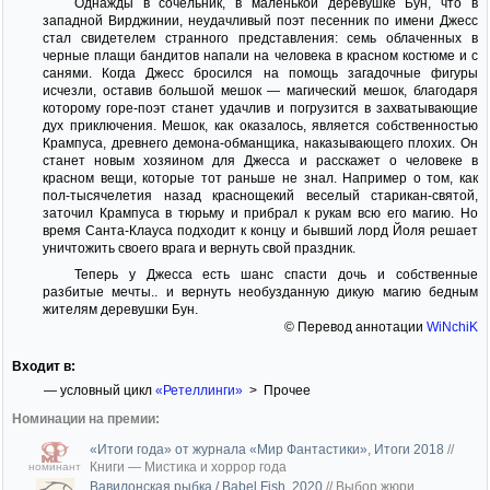
Однажды в сочельник, в маленькой деревушке Бун, что в
западной Вирджинии, неудачливый поэт песенник по имени Джесс
стал свидетелем странного представления: семь облаченных в
черные плащи бандитов напали на человека в красном костюме и с
санями. Когда Джесс бросился на помощь загадочные фигуры
исчезли, оставив большой мешок — магический мешок, благодаря
которому горе-поэт станет удачлив и погрузится в захватывающие
дух приключения. Мешок, как оказалось, является собственностью
Крампуса, древнего демона-обманщика, наказывающего плохих. Он
станет новым хозяином для Джесса и расскажет о человеке в
красном вещи, которые тот раньше не знал. Например о том, как
пол-тысячелетия назад краснощекий веселый старикан-святой,
заточил Крампуса в тюрьму и прибрал к рукам всю его магию. Но
время Санта-Клауса подходит к концу и бывший лорд Йоля решает
уничтожить своего врага и вернуть свой праздник.
Теперь у Джесса есть шанс спасти дочь и собственные
разбитые мечты.. и вернуть необузданную дикую магию бедным
жителям деревушки Бун.
© Перевод аннотации
WiNchiK
Входит в:
— условный цикл
«Ретеллинги»
> Прочее
Номинации на премии:
«Итоги года» от журнала «Мир Фантастики», Итоги 2018
//
Книги — Мистика и хоррор года
номинант
Вавилонская рыбка / Babel Fish, 2020
//
Выбор жюри.