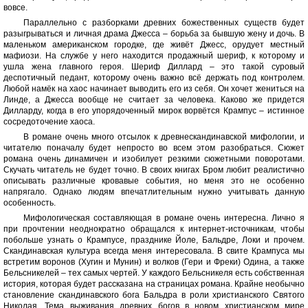
вовсе.
Параллельно с разборками древних божественных существ будет
разыгрываться и личная драма Джесса – борьба за бывшую жену и дочь. В
маленьком американском городке, где живёт Джесс, орудует местный
мафиози. На службе у него находится продажный шериф, к которому и
ушла жена главного героя. Шериф Диллард – это такой суровый
деспотичный педант, которому очень важно всё держать под контролем.
Любой намёк на хаос начинает выводить его из себя. Он хочет жениться на
Линде, а Джесса вообще не считает за человека. Каково же придется
Дилларду, когда в его упорядоченный мирок ворвётся Крампус – истинное
сосредоточение хаоса.
В романе очень много отсылок к древнескандинавской мифологии, и
читателю поначалу будет непросто во всем этом разобраться. Сюжет
романа очень динамичен и изобилует резкими сюжетными поворотами.
Скучать читатель не будет точно. В своих книгах Бром любит реалистично
описывать различные кровавые события, но меня это не особенно
напрягало. Однако людям впечатлительным нужно учитывать данную
особенность.
Мифологическая составляющая в романе очень интересна. Лично я
при прочтении неоднократно обращался к интернет-источникам, чтобы
побольше узнать о Крампусе, празднике Йоле, Бальдре, Локи и прочем.
Скандинавская культура всегда меня интересовала. В свите Крампуса мы
встретим воронов (Хугин и Мунин) и волков (Гери и Фреки) Одина, а также
Бельсникелей – тех самых чертей. У каждого Бельсникеля есть собственная
история, которая будет рассказана на страницах романа. Крайне необычно
становление скандинавского бога Бальдра в роли христианского Святого
Николая. Тема выживания древних богов в новом христианском мире