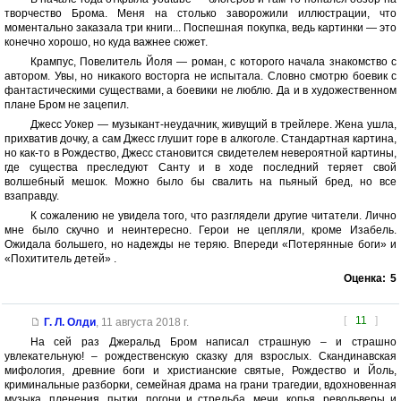
творчество Брома. Меня на столько заворожили иллюстрации, что
моментально заказала три книги... Поспешная покупка, ведь картинки — это
конечно хорошо, но куда важнее сюжет.
Крампус, Повелитель Йоля — роман, с которого начала знакомство с
автором. Увы, но никакого восторга не испытала. Словно смотрю боевик с
фантастическими существами, а боевики не люблю. Да и в художественном
плане Бром не зацепил.
Джесс Уокер — музыкант-неудачник, живущий в трейлере. Жена ушла,
прихватив дочку, а сам Джесс глушит горе в алкоголе. Стандартная картина,
но как-то в Рождество, Джесс становится свидетелем невероятной картины,
где существа преследуют Санту и в ходе последний теряет свой
волшебный мешок. Можно было бы свалить на пьяный бред, но все
взаправду.
К сожалению не увидела того, что разглядели другие читатели. Лично
мне было скучно и неинтересно. Герои не цепляли, кроме Изабель.
Ожидала большего, но надежды не теряю. Впереди «Потерянные боги» и
«Похититель детей» .
Оценка:
5
[
11
]
Г. Л. Олди
,
11 августа 2018 г.
На сей раз Джеральд Бром написал страшную – и страшно
увлекательную! – рождественскую сказку для взрослых. Скандинавская
мифология, древние боги и христианские святые, Рождество и Йоль,
криминальные разборки, семейная драма на грани трагедии, вдохновенная
музыка, пленения, пытки, погони и стрельба, мечи, копья, револьверы и