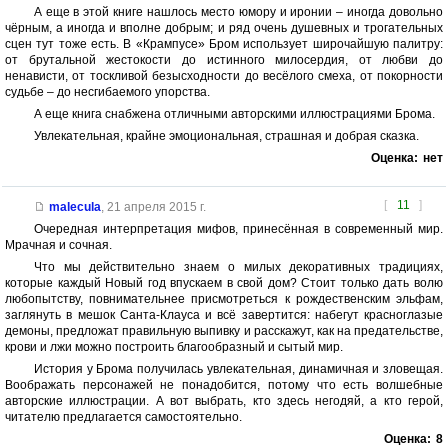
А еще в этой книге нашлось место юмору и иронии – иногда довольно
чёрным, а иногда и вполне добрым; и ряд очень душевных и трогательных
сцен тут тоже есть. В «Крампусе» Бром использует широчайшую палитру:
от брутальной жестокости до истинного милосердия, от любви до
ненависти, от тоскливой безысходности до весёлого смеха, от покорности
судьбе – до несгибаемого упорства.
А еще книга снабжена отличными авторскими иллюстрациями Брома.
Увлекательная, крайне эмоциональная, страшная и добрая сказка.
Оценка:
нет
[
11
]
malecula
,
21 апреля 2015 г.
Очередная интерпретация мифов, принесённая в современный мир.
Мрачная и сочная.
Что мы действительно знаем о милых декоративных традициях,
которые каждый Новый год впускаем в свой дом? Стоит только дать волю
любопытству, повнимательнее присмотреться к рождественским эльфам,
заглянуть в мешок Санта-Клауса и всё завертится: набегут красноглазые
демоны, предложат правильную выпивку и расскажут, как на предательстве,
крови и лжи можно построить благообразный и сытый мир.
История у Брома получилась увлекательная, динамичная и зловещая.
Воображать персонажей не понадобится, потому что есть волшебные
авторские иллюстрации. А вот выбрать, кто здесь негодяй, а кто герой,
читателю предлагается самостоятельно.
Оценка:
8