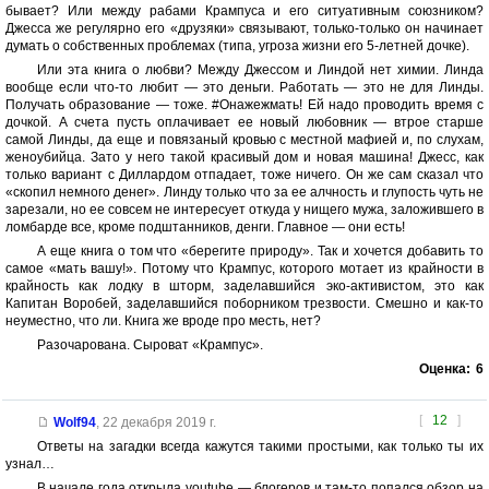
бывает? Или между рабами Крампуса и его ситуативным союзником?
Джесса же регулярно его «друзяки» связывают, только-только он начинает
думать о собственных проблемах (типа, угроза жизни его 5-летней дочке).
Или эта книга о любви? Между Джессом и Линдой нет химии. Линда
вообще если что-то любит — это деньги. Работать — это не для Линды.
Получать образование — тоже. #Онажежмать! Ей надо проводить время с
дочкой. А счета пусть оплачивает ее новый любовник — втрое старше
самой Линды, да еще и повязаный кровью с местной мафией и, по слухам,
женоубийца. Зато у него такой красивый дом и новая машина! Джесс, как
только вариант с Диллардом отпадает, тоже ничего. Он же сам сказал что
«скопил немного денег». Линду только что за ее алчность и глупость чуть не
зарезали, но ее совсем не интересует откуда у нищего мужа, заложившего в
ломбарде все, кроме подштанников, денги. Главное — они есть!
А еще книга о том что «берегите природу». Так и хочется добавить то
самое «мать вашу!». Потому что Крампус, которого мотает из крайности в
крайность как лодку в шторм, заделавшийся эко-активистом, это как
Капитан Воробей, заделавшийся поборником трезвости. Смешно и как-то
неуместно, что ли. Книга же вроде про месть, нет?
Разочарована. Сыроват «Крампус».
Оценка:
6
[
12
]
Wolf94
,
22 декабря 2019 г.
Ответы на загадки всегда кажутся такими простыми, как только ты их
узнал…
В начале года открыла youtube — блогеров и там-то попался обзор на