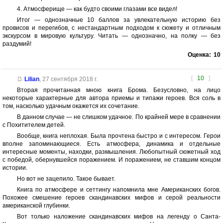
4. Атмосферище — как будто своими глазами все видел!
Итог — однозначные 10 баллов за увлекательную историю без
провисов и перегибов, с нестандартным подходом к сюжету и отличным
экскурсом в мировую культуру. Читать — однозначно, на полку — без
раздумий!
Оценка:
10
[
10
]
Lilian
,
27 сентября 2018 г.
Вторая прочитанная мною книга Брома. Безусловно, на лицо
некоторые характерные для автора приемы и типажи героев. Вся соль в
том, насколько удачным окажется их сочетание.
В данном случае — не слишком удачное. По крайней мере в сравнении
с Похитителем детей.
Вообще, книга неплохая. Была прочтена быстро и с интересом. Герои
вполне запоминающиеся. Есть атмосфера, динамика и отдельные
интересные моменты, находки, размышления. Любопытный сюжетный ход
с победой, обернувшейся поражением. И поражением, не ставшим концом
истории.
Но вот не зацепило. Такое бывает.
Книга по атмосфере и сеттингу напомнила мне Американских богов.
Похожее смешение героев скандинавских мифов и серой реальности
американской глубинки.
Вот только наложение скандинавских мифов на легенду о Санта-