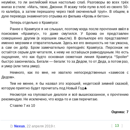
неумёхи, то ли английский язык настолько слаб. Разговоры во всех трёх
книгах в стиле: «Мать, твою, Джонни. Я всажу тебе пулю в лоб из своего 50-
го калибра, а затем перешагну через твой окоченелый труп». В общем, в
духе перевода знаменитого отрывка из фильма «Кровь и бетон».
Теперь отдельно о Крампусе:
Ранее о Крампусе я не слышал, поэтому когда после прочтения ввёл в
поисковик «Крампус», то даже смутился. У Брома он представлен
совершенно другим (в хорошем смысле). В фольклоре его представляют
именно мерзким и отвратительным. Здесь же его внешность не так ужасна,
а сам он добр. Бром замечательно преподнёс Крампуса. Персонаж не
остаётся серым для читателя, к нему не остаёшься равнодушным. Но есть
ощущение, что как будто основная сюжетная линия Крампуса *Spoiler*
быстро закончилась. Бегали — бегали: то за Дедом, то от Деда, а потом раз,
и умер (или типа умер).
Немного, как по мне, не хватило непосредственных «замесов с
Дедом».
Тем не менее, я бы назвал это хорошей, недетской зимней сказкой,
которую приятно будет прочитать под Новый Год🎄
Несмотря на глуповатые диалоги и всё вышесказанное, к прочтению
рекомендую. Не исключено, что когда-то и сам перечитаю.
Ставлю 7 из 10
Оценка:
7
[
13
]
Nexus
,
22 апреля 2019 г.