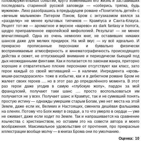
головокружительных событий, круто изменивших его жизнь и заставивших
последовать старинной русской заповеди — «соберись тряпка, будь
мужиком». Лихо разобрашись в предыдущем романе «Похититель детей» с
«вечным мальчиком» Питером Пэном, Бром с энтузиазмом взялся за
«разделку» не менее культовых типчиков — Крампуса и Санта-Клауса.
Рецепт тот-же — ароматное и вкусное «варево» из dark fantasy и horror'а,
щедро приправленное европейской мифологией. Результат — не менее
впечатляющий. Одна из очень немногих книг, не оставивших никаких
шансов даже для мелких придирок. На мой вкус — ну всё идеально. И
прекрасно прописанные персонажи и буквально физически
воспринимаемые атмосферность и кинематографичность происходящего
действа и сюжет, не отпускающий внимание и периодически бьющий под
дых неожиданными финтами. Как и полагается по законам жанра, приторно
хорошие и отвратительно плохие персонажи отсутствуют как класс, зато
герои каждый со своей мотивацией — в наличии. Ингредиента «кровь-
кишки-распидорасило» тоже в избытке, как и в дебютном романе Бром не
жалеет своих героев ..... но в этот раз до определённого момента. В этот
раз герои даже угодив в самую «глубокую жопу», пардон за мой
французский, получают таки шанс ..... просто воспользоваться им
получается не у всех. Получает шанс и Крампус, так и не сумевший понять
простую истину — однажды умершим старым Богам, уже нет места на этой
Земле, даже если их, Великих и Настоящих, сменила дешёвая фальшивка
на оленях. Потому что Боги живут в сердце, а то что умерло в сердце — уже
не оживает, даже если ходит по Земле. Так и напрашивается на сравнение
язычества с христианством, но оставим это на совести автора и моего
воображения. Максимальное удовольствие от прочтения, про прекрасные
иллюстрации вообще молчу — в книгах Брома они по умолчанию.
Оценка:
10