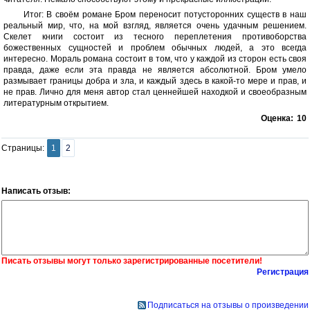
Итог: В своём романе Бром переносит потусторонних существ в наш
реальный мир, что, на мой взгляд, является очень удачным решением.
Скелет книги состоит из тесного переплетения противоборства
божественных сущностей и проблем обычных людей, а это всегда
интересно. Мораль романа состоит в том, что у каждой из сторон есть своя
правда, даже если эта правда не является абсолютной. Бром умело
размывает границы добра и зла, и каждый здесь в какой-то мере и прав, и
не прав. Лично для меня автор стал ценнейшей находкой и своеобразным
литературным открытием.
Оценка:
10
Страницы:
1
2
Написать отзыв:
Писать отзывы могут только зарегистрированные посетители!
Регистрация
Подписаться на отзывы о произведении