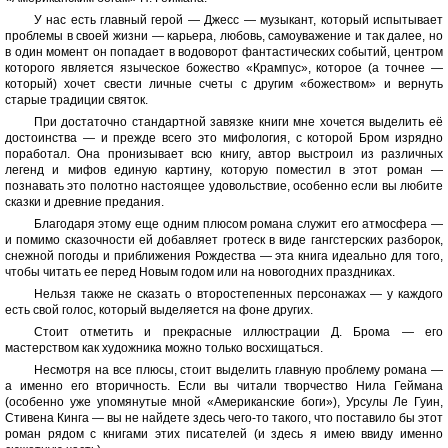
У нас есть главный герой — Джесс — музыкант, который испытывает
проблемы в своей жизни — карьера, любовь, самоуважение и так далее, но
в один момент он попадает в водоворот фантастических событий, центром
которого является языческое божество «Крампус», которое (а точнее —
который) хочет свести личные счеты с другим «божеством» и вернуть
старые традиции святок.
При достаточно стандартной завязке книги мне хочется выделить её
достоинства — и прежде всего это мифология, с которой Бром изрядно
поработал. Она пронизывает всю книгу, автор выстроил из различных
легенд и мифов единую картину, которую поместил в этот роман —
познавать это полотно настоящее удовольствие, особенно если вы любите
сказки и древние предания.
Благодаря этому еще одним плюсом романа служит его атмосфера —
и помимо сказочности ей добавляет гротеск в виде гангстерских разборок,
снежной погоды и приближения Рождества — эта книга идеально для того,
чтобы читать ее перед Новым годом или на новогодних праздниках.
Нельзя также не сказать о второстепенных персонажах — у каждого
есть свой голос, который выделяется на фоне других.
Стоит отметить и прекрасные иллюстрации Д. Брома — его
мастерством как художника можно только восхищаться.
Несмотря на все плюсы, стоит выделить главную проблему романа —
а именно его вторичность. Если вы читали творчество Нила Геймана
(особенно уже упомянутые мной «Американские боги»), Урсулы Ле Гуин,
Стивена Кинга — вы не найдете здесь чего-то такого, что поставило бы этот
роман рядом с книгами этих писателей (и здесь я имею ввиду именно