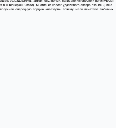
акциях возрадовались: автор популярный, написано интересно и политически
их в «Пионерке» читал). Многие из коллег удачливого автора взвыли (ниша-
.. получили очередную порцию «наездов»: почему мало печатают любимых