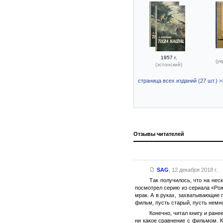
1957 г.
(ук
(эстонский)
страница всех изданий (27 шт.) >
Отзывы читателей
SAG
,
12 декабря 2018 г.
Так получилось, что на нес
посмотрел серию из сериала «Рож
мрак. А в руках, захватывающие 
фильм, пусть старый, пусть немно
Конечно, читал книгу и ране
ни какое сравнение с фильмом. К