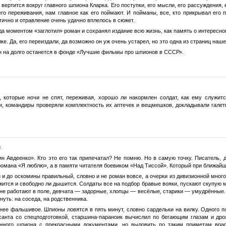
ё вертится вокруг главного шпиона Кларка. Его поступки, его мысли, его рассуждения
его переживания, нам главное как его поймают. И пойманы, все, кто прикрывал его п
тично и отравление очень удачно вплелось в сюжет.
да моментом «заглотил» роман и сохранял издание всю жизнь, как память о интересном 
полке. Да, его переиздали, да возможно он уж очень устарел, но это одна из страниц на
н на долго останется в фонде «Лучшие фильмы про шпионов в СССР».
 которые ночи не спят, переживая, хорошо ли накормлен солдат, как ему служи
и, командиры проверяли комплектность их аптечек и вещмешков, докладывали галет
.
 Авдеенко». Кто это его так припечатал? Не помню. Но в самую точку. Писатель, д
романа «Я люблю», а в памяти читателя боевиком «Над Тиссой». Который при ближайше
и до оскомины правильный, словно и не роман вовсе, а очерки из дивизионной много
ужится и свободно ли дышится. Солдаты все на подбор бравые вояки, пускают скупую
ляне работают в поле, девчата — задорные, хлопцы — весёлые, старики — умудрённые
нуть: на соседа, на родственника.
ее фальшивое. Шпионы ловятся в пять минут, словно сардельки на вилку. Одного по
рсанта со спецподготовкой, старшина-параноик вычислил по бегающим глазам и дро
енного шпиона с прекрасными документами, но выловить по таким приметам враг