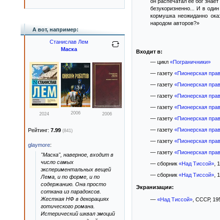
он распечатал её бог знае
безукоризненно... И в оди
кормушка неожиданно оказ
народом авторов?»
А вот, например:
Станислав Лем
Маска
Входит в:
— цикл
«Пограничники»
— газету
«Пионерская прав
— газету
«Пионерская прав
— газету
«Пионерская прав
— газету
«Пионерская прав
2006
2024
2006
— газету
«Пионерская прав
— газету
«Пионерская прав
Рейтинг:
7.99
(841)
— газету
«Пионерская прав
glaymore
:
— газету
«Пионерская прав
"Маска", наверное, входит в
число самых
— сборник
«Над Тиссой»
, 
экспериментальных вещей
— сборник
«Над Тиссой»
, 
Лема, и по форме, и по
содержанию. Она просто
Экранизации:
соткана из парадоксов.
Жесткая НФ в декорациях
—
«Над Тиссой»
, СССР, 19
готического романа.
Истерический шквал эмоций