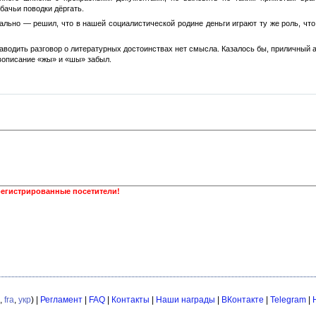
обачьи поводки дёргать.
льно — решил, что в нашей социалистической родине деньги играют ту же роль, что
 заводить разговор о литературных достоинствах нет смысла. Казалось бы, приличный 
авописание «жы» и «шы» забыл.
регистрированные посетители!
,
fra
,
укр
) |
Регламент
|
FAQ
|
Контакты
|
Наши награды
|
ВКонтакте
|
Telegram
|