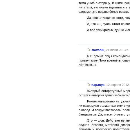
тема ушла в сторону. В книге, вс
читателя, уж очень вдаваться в 
фильме, это подано более реалис
Да, впечатления юности, ког
А, что и..., пусть стоит на 
А всё таки фильм лучше и о
slovar06
,
24 июня 2013 г.
» В армии отцы-командиры,
прозвучало)«Пока военлёты спал
лётчиков...»
napanya
,
12 апреля 2012 г
«Старый литературный мерин
остался автором давно забытого 
Роман невероятно натужный 
ли накормлен солдат, как ему сл
в наряд. И вокруг пастораль: се
бандеровцы. Да, и все готовы стук
Это — фон. Действие не мен
поднял. Второго, матёрого диве
дрожать у прекрасно подготовл