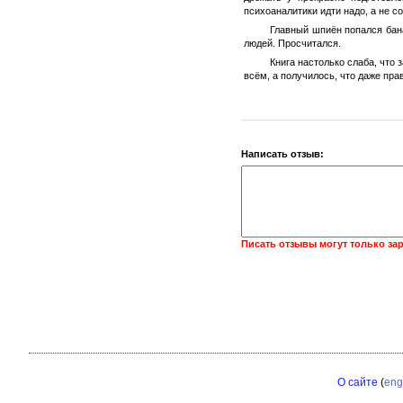
психоаналитики идти надо, а не с
Главный шпиён попался бана
людей. Просчитался.
Книга настолько слаба, что
всём, а получилось, что даже пр
Написать отзыв:
Писать отзывы могут только за
О сайте
(
eng