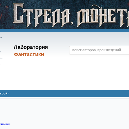
Лаборатория
Фантастики
иссой»
ичники»