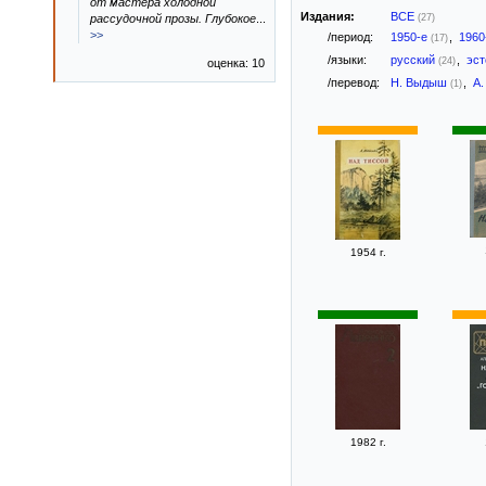
от мастера холодной
Издания:
ВСЕ
рассудочной прозы. Глубокое
...
(27)
>>
/период:
1950-е
,
1960
(17)
/языки:
русский
,
эс
(24)
оценка: 10
/перевод:
Н. Выдыш
,
А.
(1)
1954 г.
1982 г.