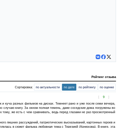
Рейтинг отзыва
Сортировка:
по актуальности
по дате
по рейтингу
по оценке
[
9
]
ик и куча разных фильмов на дисках. Темнеет рано и уже после семи вечера,
по случаю книгу. За окном полная темень, даже соседские дома погружены во
к тому, же есть с чем сравнивать, ведь перед глазами не раз просмотренный
 много лишних рассуждений, патриотических высказываний, картонных героев и
плелась в сюжет фильма любовная тема с Терезией (Конюхова). В книге, эта