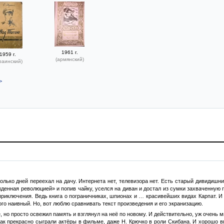
1961 г.
1959 г.
(армянский)
раинский)
>
колько дней переехал на дачу. Интернета нет, телевизора нет. Есть старый дивидишн
денная революцией» и попив чайку, уселся на диван и достал из сумки захваченную 
приключения. Ведь книга о пограничниках, шпионах и … красивейших видах Карпат. И 
го наивный. Но, вот люблю сравнивать текст произведения и его экранизацию.
е, но просто освежил память и взглянул на неё по новому. И действительно, уж очень
ак прекрасно сыграли актёры в фильме, даже Н. Крючко в роли Скибана. И хорошо в