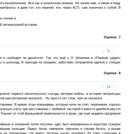
, его разоблачение. Всё как в шпионском романе. Но зачем нам, я имею в виду
ереброску и даже тот, кто перенёс его, через КСП, сам покончил с собой. В
чтении и ...
шей литературной истории.
Оценка:
7
[
5
]
тся и свободно ли дышится». Так это ещё у Н. Шпанова в «Первом ударе»
ы и шоколад. И проходя по казарме, заботливо поправляли одеяла у спящих
Оценка:
8
[
14
]
елегат первого писательского съезда, ветеран войны, в истории литературы
м рассмотрении оказался... Ну просто нет слов, чем он оказался.
тиражки. В армии отцы-командиры, которые ночи не спят, переживая, хорошо
 мужскую слезу при расставании с любимой заставой и вместо дембеля рвутся
. Тошнит от этой фальшивой правильности в краю, где ещё недавно орудовали
ймали в огромной толпе поселян, одет был неправильно и воротник тужурки
жащим пальцам. Ладно, были, наверное, причины и глазам бегать, и рукам
а на территории, где живут десятки тысяч человек? Да тому старшине в