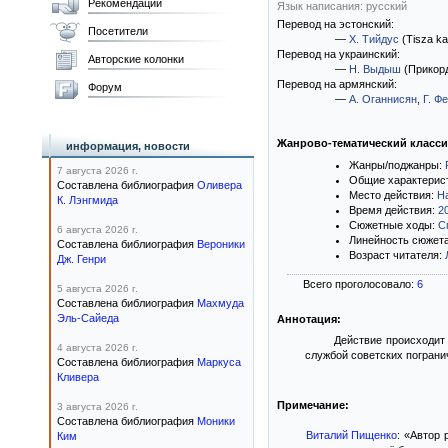
Рекомендации
Язык написания: русский
Перевод на эстонский:
Посетители
—
Х. Тийдус
(Tisza ka
Перевод на украинский:
Авторские колонки
—
Н. Выдыш
(Прикор
Перевод на армянский:
Форум
—
А. Оганнисян
,
Г. Ф
Жанрово-тематический класс
информация, новости
Жанры/поджанры:
7 августа 2026 г.
Общие характерис
Составлена библиография
Оливера
Место действия:
Н
К. Лэнгмида
Время действия:
2
Сюжетные ходы:
С
6 августа 2026 г.
Линейность сюжет
Составлена библиография
Вероники
Возраст читателя:
Дж. Генри
Всего проголосовало:
6
5 августа 2026 г.
Составлена библиография
Махмуда
Эль-Сайеда
Аннотация:
Действие происходит
4 августа 2026 г.
службой советских пограни
Составлена библиография
Маркуса
Кливера
Примечание:
3 августа 2026 г.
Составлена библиография
Моники
Виталий Пищенко
: «Автор
Ким