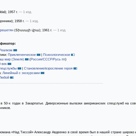
ldal)
; 1957 г.
— 1 изд.
донники)
; 1958 г.
— 1 изд.
ерешетян
(Տիսսայի վրա)
; 1961 г.
— 1 изд.
ификатор:
Реализм
тики:
Приключенческое
|
Психологическое
аш мир (Земля)
(
Россия/СССР/Русь
)
0 век
пецслужбы
|
Становление/взросление героя
а:
Линейный с экскурсами
Любой
 в 50-х годах в Закарпатье. Диверсионные вылазки американских спецслужб на с
чников.
 романа «Над Тисcой» Александр Авдеенко в своё время был в нашей стране широко 