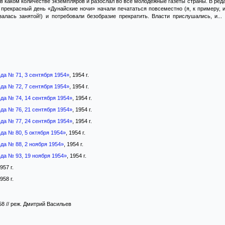
т в каком количестве экземпляров и разослал во все молодёжные газеты страны. В ред
н прекрасный день «Дунайские ночи» начали печататься повсеместно (я, к примеру, 
алась занятой!) и потребовали безобразие прекратить. Власти прислушались, и.
да № 71, 3 сентября 1954»
, 1954 г.
да № 72, 7 сентября 1954»
, 1954 г.
да № 74, 14 сентября 1954»
, 1954 г.
да № 76, 21 сентября 1954»
, 1954 г.
да № 77, 24 сентября 1954»
, 1954 г.
да № 80, 5 октября 1954»
, 1954 г.
да № 88, 2 ноября 1954»
, 1954 г.
да № 93, 19 ноября 1954»
, 1954 г.
1957 г.
1958 г.
58 // реж. Дмитрий Васильев