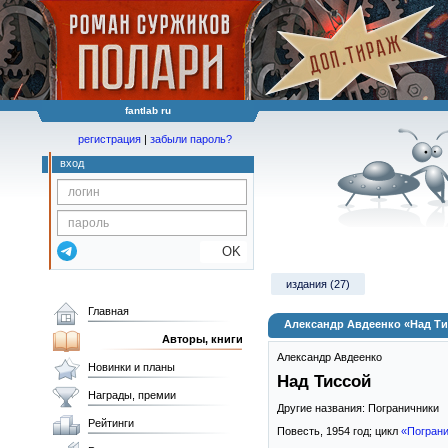
fantlab ru
регистрация
|
забыли пароль?
вход
OK
издания (27)
Главная
Александр Авдеенко «Над Т
Авторы, книги
Александр Авдеенко
Новинки и планы
Над Тиссой
Награды, премии
Другие названия: Пограничники
Рейтинги
Повесть,
1954
год; цикл
«Погран