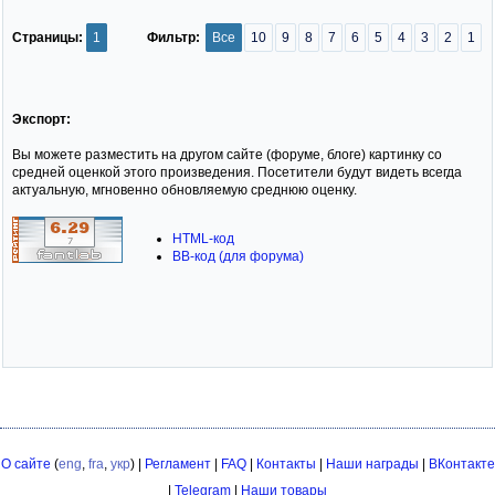
Страницы:
1
Фильтр:
Все
10
9
8
7
6
5
4
3
2
1
Экспорт:
Вы можете разместить на другом сайте (форуме, блоге) картинку со
средней оценкой этого произведения. Посетители будут видеть всегда
актуальную, мгновенно обновляемую среднюю оценку.
HTML-код
BB-код (для форума)
О сайте
(
eng
,
fra
,
укр
) |
Регламент
|
FAQ
|
Контакты
|
Наши награды
|
ВКонтакте
|
Telegram
|
Наши товары