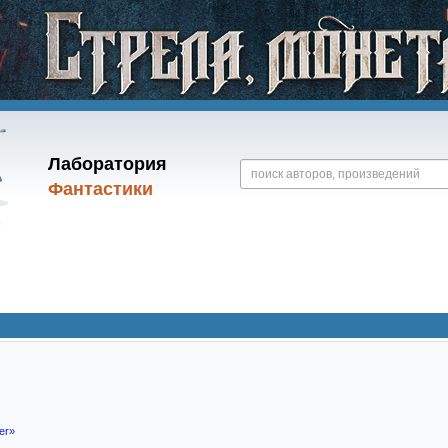
Лаборатория
Фантастики
er»