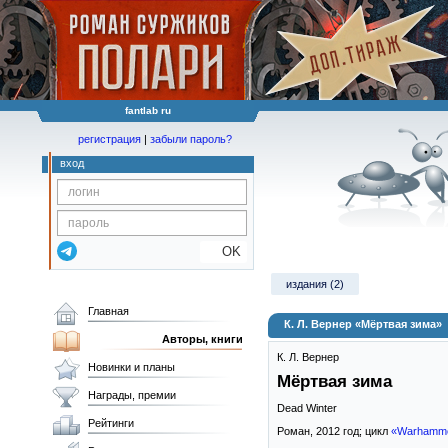
fantlab ru
регистрация
|
забыли пароль?
вход
OK
издания (2)
Главная
К. Л. Вернер «Мёртвая зима»
Авторы, книги
К. Л. Вернер
Новинки и планы
Мёртвая зима
Награды, премии
Dead Winter
Рейтинги
Роман,
2012
год; цикл
«Warhamm