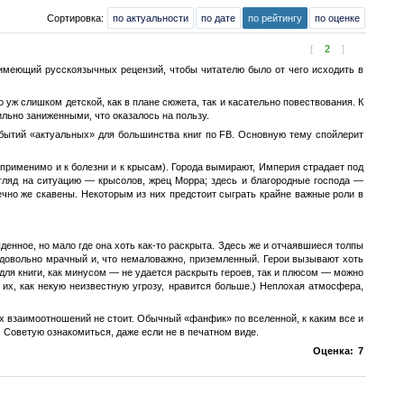
Сортировка:
по актуальности
по дате
по рейтингу
по оценке
[
2
]
 имеющий русскоязычных рецензий, чтобы читателю было от чего исходить в
то уж слишком детской, как в плане сюжета, так и касательно повествования. К
льно заниженными, что оказалось на пользу.
обытий «актуальных» для большинства книг по FB. Основную тему спойлерит
применимо и к болезни и к крысам). Города вымирают, Империя страдает под
згляд на ситуацию — крысолов, жрец Морра; здесь и благородные господа —
ечно же скавены. Некоторым из них предстоит сыграть крайне важные роли в
енное, но мало где она хоть как-то раскрыта. Здесь же и отчаявшиеся толпы
т довольно мрачный и, что немаловажно, приземленный. Герои вызывают хоть
 для книги, как минусом — не удается раскрыть героев, так и плюсом — можно
 их, как некую неизвестную угрозу, нравится больше.) Неплохая атмосфера,
ных взаимоотношений не стоит. Обычный «фанфик» по вселенной, к каким все и
. Советую ознакомиться, даже если не в печатном виде.
Оценка:
7