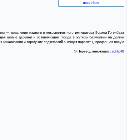
подробнее
бели — правление жадного и некомпетентного императора Бориса Гогенбаха
щая целые деревни и оставляющая города в жутком безмолвии на долгие
з канализации и городских подземелий выходят паразиты, предвещая новую
© Перевод аннотации
Jacklip48