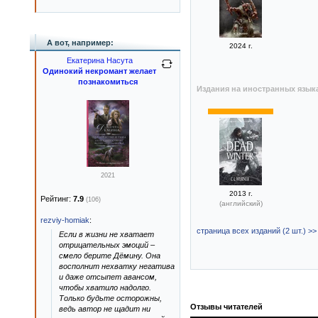
А вот, например:
2024 г.
Екатерина Насута
Одинокий некромант желает
познакомиться
Издания на иностранных язык
2021
2013 г.
Рейтинг:
7.9
(106)
(английский)
rezviy-homiak
:
страница всех изданий (2 шт.) >>
Если в жизни не хватает
отрицательных эмоций –
смело берите Дëмину. Она
восполнит нехватку негатива
и даже отсыпет авансом,
чтобы хватило надолго.
Только будьте осторожны,
Отзывы читателей
ведь автор не щадит ни