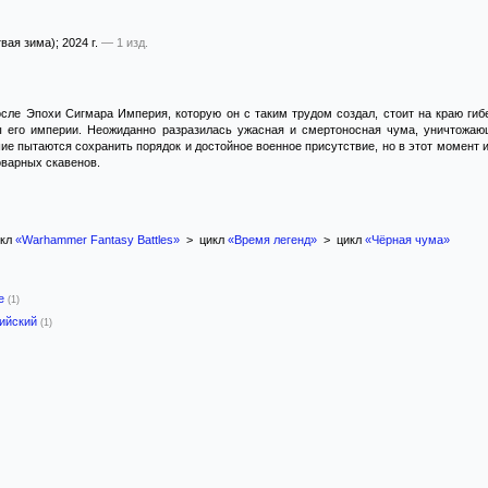
вая зима)
; 2024 г.
— 1 изд.
осле Эпохи Сигмара Империя, которую он с таким трудом создал, стоит на краю ги
 его империи. Неожиданно разразилась ужасная и смертоносная чума, уничтожаю
 пытаются сохранить порядок и достойное военное присутствие, но в этот момент и
оварных скавенов.
кл
«Warhammer Fantasy Battles»
> цикл
«Время легенд»
> цикл
«Чёрная чума»
-е
(1)
лийский
(1)