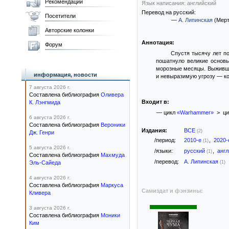
Рекомендации
Язык написания: английский
Перевод на русский:
Посетители
—
А. Липинская
(Мерт
Авторские колонки
Аннотация:
Форум
Спустя тысячу лет п
пошатнуло великие основы
морозные месяцы. Выжившие
информация, новости
и невыразимую угрозу — к
7 августа 2026 г.
Составлена библиография
Оливера
Входит в:
К. Лэнгмида
— цикл
«Warhammer»
> ци
6 августа 2026 г.
Составлена библиография
Вероники
Издания:
ВСЕ
(2)
Дж. Генри
/период:
2010-е
,
2020
(1)
5 августа 2026 г.
/языки:
русский
,
анг
(1)
Составлена библиография
Махмуда
/перевод:
А. Липинская
Эль-Сайеда
(1)
4 августа 2026 г.
Составлена библиография
Маркуса
Самиздат и фэнзины:
Кливера
3 августа 2026 г.
Составлена библиография
Моники
Ким