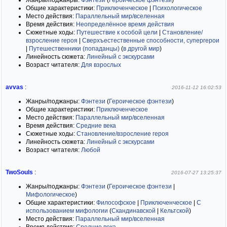
Жанры/поджанры:
Фэнтези
(
Героическое фэнтези
)
Общие характеристики:
Приключенческое
|
Психологическое
Место действия:
Параллельный мир/вселенная
Время действия:
Неопределённое время действия
Сюжетные ходы:
Путешествие к особой цели
|
Становление/
взросление героя
|
Сверхъестественные способности, супергерои
|
Путешественники (попаданцы)
(
в другой мир
)
Линейность сюжета:
Линейный с экскурсами
Возраст читателя:
Для взрослых
avvas
:
2016-11-12 16:02:53
Жанры/поджанры:
Фэнтези
(
Героическое фэнтези
)
Общие характеристики:
Приключенческое
Место действия:
Параллельный мир/вселенная
Время действия:
Средние века
Сюжетные ходы:
Становление/взросление героя
Линейность сюжета:
Линейный с экскурсами
Возраст читателя:
Любой
TwoSouls
:
2016-07-27 13:25:37
Жанры/поджанры:
Фэнтези
(
Героическое фэнтези
|
Мифологическое
)
Общие характеристики:
Философское
|
Приключенческое
|
С
использованием мифологии
(
Скандинавской
|
Кельтской
)
Место действия:
Параллельный мир/вселенная