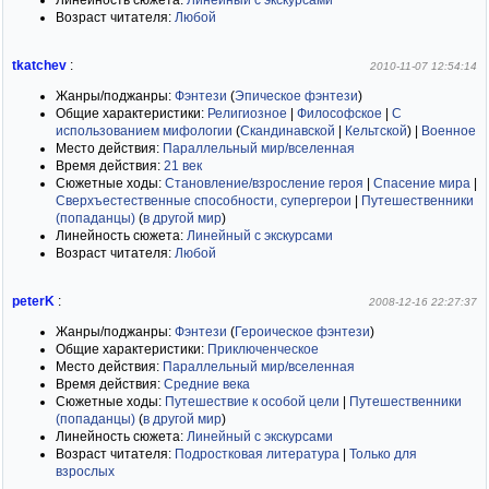
Линейность сюжета:
Линейный с экскурсами
Возраст читателя:
Любой
tkatchev
:
2010-11-07 12:54:14
Жанры/поджанры:
Фэнтези
(
Эпическое фэнтези
)
Общие характеристики:
Религиозное
|
Философское
|
С
использованием мифологии
(
Скандинавской
|
Кельтской
)
|
Военное
Место действия:
Параллельный мир/вселенная
Время действия:
21 век
Сюжетные ходы:
Становление/взросление героя
|
Спасение мира
|
Сверхъестественные способности, супергерои
|
Путешественники
(попаданцы)
(
в другой мир
)
Линейность сюжета:
Линейный с экскурсами
Возраст читателя:
Любой
peterK
:
2008-12-16 22:27:37
Жанры/поджанры:
Фэнтези
(
Героическое фэнтези
)
Общие характеристики:
Приключенческое
Место действия:
Параллельный мир/вселенная
Время действия:
Средние века
Сюжетные ходы:
Путешествие к особой цели
|
Путешественники
(попаданцы)
(
в другой мир
)
Линейность сюжета:
Линейный с экскурсами
Возраст читателя:
Подростковая литература
|
Только для
взрослых