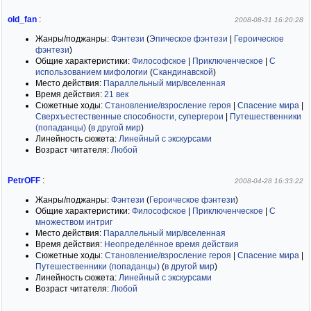
old_fan
:
2008-08-31 16:20:28
Жанры/поджанры:
Фэнтези
(
Эпическое фэнтези
|
Героическое
фэнтези
)
Общие характеристики:
Философское
|
Приключенческое
|
С
использованием мифологии
(
Скандинавской
)
Место действия:
Параллельный мир/вселенная
Время действия:
21 век
Сюжетные ходы:
Становление/взросление героя
|
Спасение мира
|
Сверхъестественные способности, супергерои
|
Путешественники
(попаданцы)
(
в другой мир
)
Линейность сюжета:
Линейный с экскурсами
Возраст читателя:
Любой
PetrOFF
:
2008-04-28 16:33:22
Жанры/поджанры:
Фэнтези
(
Героическое фэнтези
)
Общие характеристики:
Философское
|
Приключенческое
|
С
множеством интриг
Место действия:
Параллельный мир/вселенная
Время действия:
Неопределённое время действия
Сюжетные ходы:
Становление/взросление героя
|
Спасение мира
|
Путешественники (попаданцы)
(
в другой мир
)
Линейность сюжета:
Линейный с экскурсами
Возраст читателя:
Любой