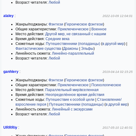
Возраст читателя:
Любой
alaley
:
2022-10-09 12:04:01
Жанры/поджанры:
Фэнтези
(
Героическое фэнтези
)
Общие характеристики:
Приключенческое
|
Военное
Место действия:
Другой мир, не связанный с нашим
Время действия:
Средние века
Сюжетные ходы:
Путешественники (попаданцы)
(
в другой мир
)
|
Фантастические существа
(
Драконы
|
Эльфы
)
Линейность сюжета:
Линейно-параллельный
Возраст читателя:
Любой
ganhlery
:
2019-04-14 02:15:25
Жанры/поджанры:
Фэнтези
(
Героическое фэнтези
)
Общие характеристики:
Приключенческое
|
Психологическое
Место действия:
Параллельный мир/вселенная
Время действия:
Неопределённое время действия
Сюжетные ходы:
Путешествие к особой цели
|
Становление/
взросление героя
|
Путешественники (попаданцы)
(
в другой мир
)
Линейность сюжета:
Линейный с экскурсами
Возраст читателя:
Любой
URRRiy
:
2017-05-10 12:40:51