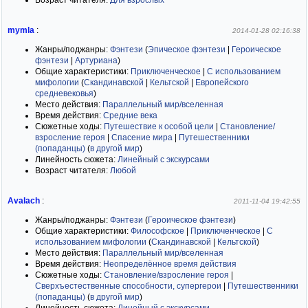
Возраст читателя:
Для взрослых
mymla
:
2014-01-28 02:16:38
Жанры/поджанры:
Фэнтези
(
Эпическое фэнтези
|
Героическое
фэнтези
|
Артуриана
)
Общие характеристики:
Приключенческое
|
С использованием
мифологии
(
Скандинавской
|
Кельтской
|
Европейского
средневековья
)
Место действия:
Параллельный мир/вселенная
Время действия:
Средние века
Сюжетные ходы:
Путешествие к особой цели
|
Становление/
взросление героя
|
Спасение мира
|
Путешественники
(попаданцы)
(
в другой мир
)
Линейность сюжета:
Линейный с экскурсами
Возраст читателя:
Любой
Avalach
:
2011-11-04 19:42:55
Жанры/поджанры:
Фэнтези
(
Героическое фэнтези
)
Общие характеристики:
Философское
|
Приключенческое
|
С
использованием мифологии
(
Скандинавской
|
Кельтской
)
Место действия:
Параллельный мир/вселенная
Время действия:
Неопределённое время действия
Сюжетные ходы:
Становление/взросление героя
|
Сверхъестественные способности, супергерои
|
Путешественники
(попаданцы)
(
в другой мир
)