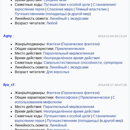
Время действия:
Средние века
Сюжетные ходы:
Путешествие к особой цели
|
Становление/
взросление героя
|
Спасение мира
|
Тёмный властелин
|
Путешественники (попаданцы)
(
в другой мир
)
Линейность сюжета:
Линейный с экскурсами
Возраст читателя:
Любой
Agny
:
2014-12-09 09:13:24
Жанры/поджанры:
Фэнтези
(
Героическое фэнтези
)
Общие характеристики:
Приключенческое
Место действия:
Параллельный мир/вселенная
Время действия:
Неопределённое время действия
Сюжетные ходы:
Сверхъестественные способности, супергерои
Линейность сюжета:
Линейный с экскурсами
Возраст читателя:
Для взрослых
ilya_cf
:
2014-09-17 00:07:26
Жанры/поджанры:
Фэнтези
(
Героическое фэнтези
)
Общие характеристики:
Философское
|
Приключенческое
|
С
использованием мифологии
Место действия:
Параллельный мир/вселенная
Время действия:
Неопределённое время действия
Сюжетные ходы:
Путешествие к особой цели
|
Становление/
взросление героя
|
Путешественники (попаданцы)
(
в другой мир
)
Линейность сюжета:
Линейный