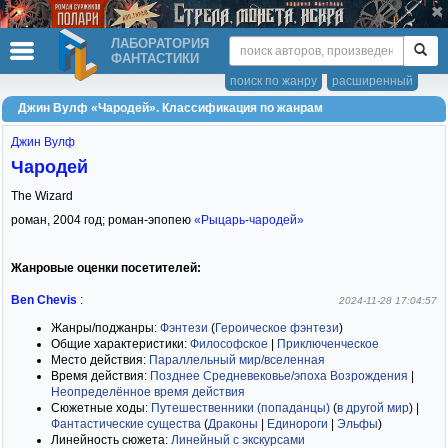
ЛАБОРАТОРИЯ
ФАНТАСТИКИ
поиск по жанру
расширенный
Джин Вулф «Чародей». Классификация по жанрам
Джин Вулф
Чародей
The Wizard
роман,
2004
год; роман-эпопею
«Рыцарь-чародей»
Жанровые оценки посетителей:
Ben Chevis
:
2024-11-28 17:04:57
Жанры/поджанры:
Фэнтези
(
Героическое фэнтези
)
Общие характеристики:
Философское
|
Приключенческое
Место действия:
Параллельный мир/вселенная
Время действия:
Позднее Средневековье/эпоха Возрождения
|
Неопределённое время действия
Сюжетные ходы:
Путешественники (попаданцы)
(
в другой мир
)
|
Фантастические существа
(
Драконы
|
Единороги
|
Эльфы
)
Линейность сюжета:
Линейный с экскурсами