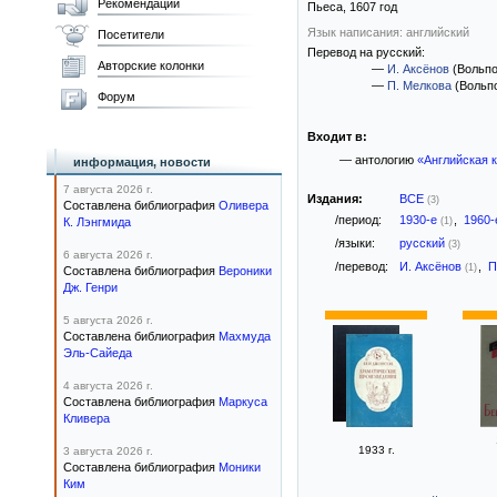
Рекомендации
Пьеса,
1607
год
Язык написания: английский
Посетители
Перевод на русский:
Авторские колонки
—
И. Аксёнов
(Вольпо
—
П. Мелкова
(Вольпо
Форум
Входит в:
— антологию
«Английская к
информация, новости
7 августа 2026 г.
Издания:
ВСЕ
(3)
Составлена библиография
Оливера
/период:
1930-е
,
1960
К. Лэнгмида
(1)
/языки:
русский
(3)
6 августа 2026 г.
/перевод:
И. Аксёнов
,
П
(1)
Составлена библиография
Вероники
Дж. Генри
5 августа 2026 г.
Составлена библиография
Махмуда
Эль-Сайеда
4 августа 2026 г.
Составлена библиография
Маркуса
Кливера
1933 г.
3 августа 2026 г.
Составлена библиография
Моники
Ким