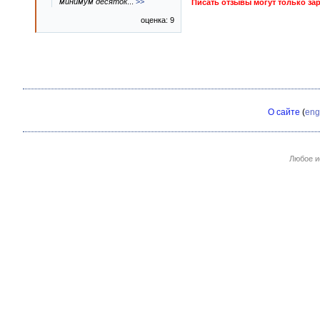
минимум десяток
...
>>
Писать отзывы могут только за
оценка: 9
О сайте
(
eng
Любое и