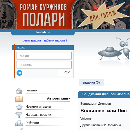
fantlab ru
регистрация
|
забыли пароль?
вход
OK
издания (3)
Главная
Бенджамин Джонсон «Вольпо
Авторы, книги
Бенджамин Джонсон
Новинки и планы
Вольпоне, или Лис
Награды, премии
Volpone
Рейтинги
Другие названия: Вольпона