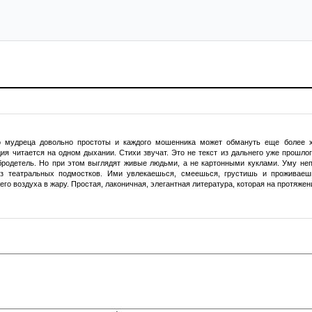
о мудреца довольно простоты и каждого мошенника может обмануть еще более 
я читается на одном дыхании. Стихи звучат. Это не текст из дальнего уже прошлог
бродетель. Но при этом выглядят живые людьми, а не картонными куклами. Уму неп
без театральных подмостков. Ими увлекаешься, смеешься, грустишь и проживае
жего воздуха в жару. Простая, лаконичная, элегантная литература, которая на протяжен