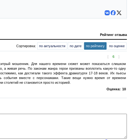
Рейтинг отзыва
Сортировка:
по актуальности
по дате
по рейтингу
по оценке
[
6
]
хитрый мошенник. Для нашего времени сюжет может показаться слишком
о, а живая речь. По законам жанра герои призваны воплотить какую-то одну
остижимо, как достигали такого эффекта драматурги 17-18 веков. Их пьесы
шь события вместе с персонажами. Такие вещи нужно время от времени
ии столетий не становится просто историей.
Оценка:
10