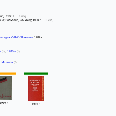
на)
; 1933 г.
— 1 изд.
не; Вольпоне, или Лис)
; 1960 г.
— 2 изд.
омедия XVII-XVIII веков»
, 1989 г.
-е
,
1980-е
(1)
(1)
. Мелкова
(2)
1960 г.
1989 г.