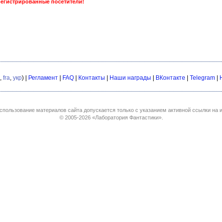
регистрированные посетители!
,
fra
,
укр
) |
Регламент
|
FAQ
|
Контакты
|
Наши награды
|
ВКонтакте
|
Telegram
|
спользование материалов сайта допускается только с указанием активной ссылки на и
© 2005-2026
«Лаборатория Фантастики»
.