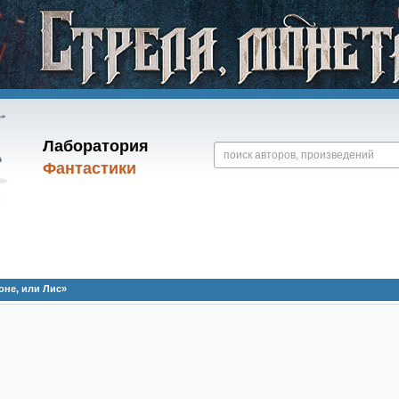
Лаборатория
Фантастики
не, или Лис»