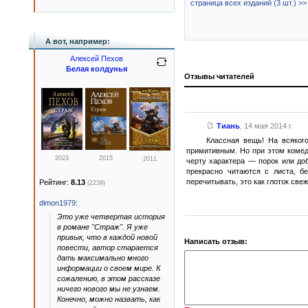
страница всех изданий (3 шт.) >>
А вот, например:
Алексей Пехов
Белая колдунья
Отзывы читателей
Тиань
,
14 мая 2014 г.
Классная вещь! На всяког
примитивным. Но при этом комеди
2023
2015
2011
черту характера — порок или до
прекрасно читаются с листа, 
перечитывать, это как глоток све
Рейтинг:
8.13
(2239)
dimon1979
:
Это уже четвертая история
в романе "Страж". Я уже
привык, что в каждой новой
Написать отзыв:
повести, автор старается
дать максимально много
информации о своем мире. К
сожалению, в этом рассказе
ничего нового мы не узнаем.
Конечно, можно назвать, как