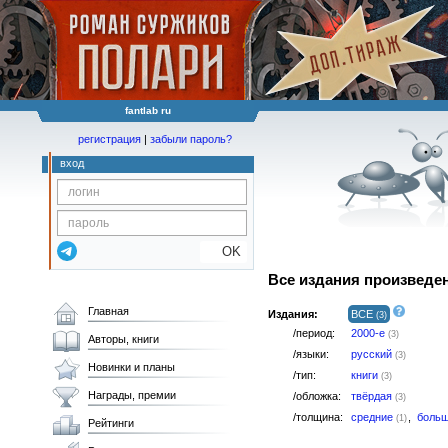
fantlab ru
регистрация
|
забыли пароль?
вход
OK
Все издания произведе
Главная
Издания:
ВСЕ
(3)
/период:
2000-е
(3)
Авторы, книги
/языки:
русский
(3)
Новинки и планы
/тип:
книги
(3)
Награды, премии
/обложка:
твёрдая
(3)
/толщина:
средние
,
боль
(1)
Рейтинги