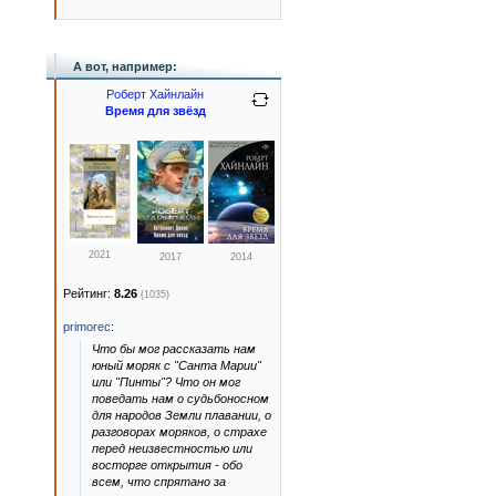
А вот, например:
Роберт Хайнлайн
Время для звёзд
2021
2017
2014
Рейтинг:
8.26
(1035)
primorec
:
Что бы мог рассказать нам
юный моряк с "Санта Марии"
или "Пинты"? Что он мог
поведать нам о судьбоносном
для народов Земли плавании, о
разговорах моряков, о страхе
перед неизвестностью или
восторге открытия - обо
всем, что спрятано за