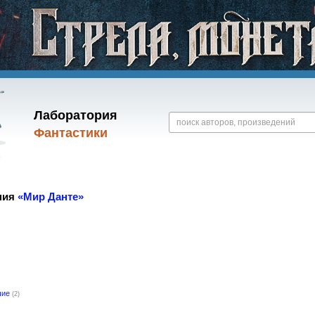
Лаборатория
Фантастики
ния
«Мир Данте»
шие
(2)