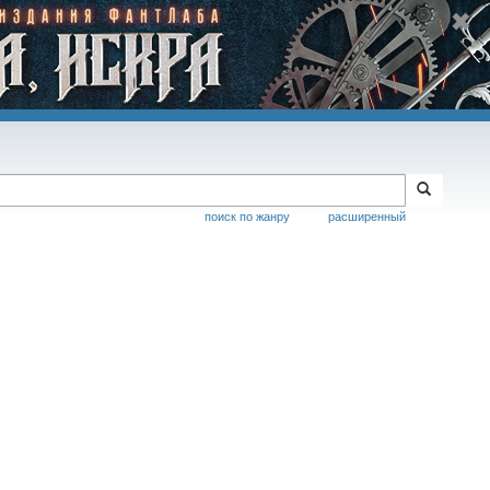
поиск по жанру
расширенный