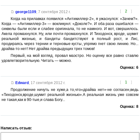
[
2
]
george1109
,
7 сентября 2012 г.
Когда на прилавках появился «Антикиллер-2», я ужаснулся: «Зачем?».
Когда — «Антикиллер-3» — вокликунл: «Доколе?». И оба раза ошибался —
сиквелы были если и слабее оригинала, то не намного. И вот, свершилось.
Акела промахнулся. Ну, или почти промахнулся. И Тиходонск, вроде, шумит
реальной жизнью, и бандиты бандитствуют в полный рост, и Лис,
продираясь через тернии и терновые кусты, упрямо гнет свою линию. Но...
драйва-то нет! Нет драйва предыдущих трех томов!
Первый, на мой взгляд, провал маэстро. Но оценку все равно ставлю
удовлетворительную. Читать — можно.
Оценка:
6
[
1
]
Edward
,
17 сентября 2012 г.
Продолжение ничуть не хуже,а то,что«драйва нет»-не согласен,ведь
«Тиходонск,вроде,шумит реальной жизнью».А реальная жизнь уже совсем
не такая,как в 90-тые,и слава Богу...
Оценка:
8
Написать отзыв: