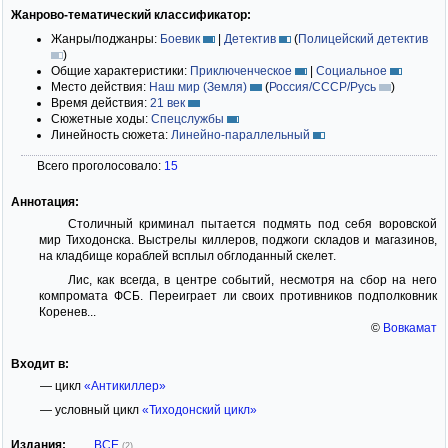
Жанрово-тематический классификатор:
Жанры/поджанры:
Боевик
|
Детектив
(
Полицейский детектив
)
Общие характеристики:
Приключенческое
|
Социальное
Место действия:
Наш мир (Земля)
(
Россия/СССР/Русь
)
Время действия:
21 век
Сюжетные ходы:
Спецслужбы
Линейность сюжета:
Линейно-параллельный
Всего проголосовало:
15
Аннотация:
Столичный криминал пытается подмять под себя воровской
мир Тиходонска. Выстрелы киллеров, поджоги складов и магазинов,
на кладбище кораблей всплыл обглоданный скелет.
Лис, как всегда, в центре событий, несмотря на сбор на него
компромата ФСБ. Переиграет ли своих противников подполковник
Коренев...
©
Вовкамат
Входит в:
— цикл
«Антикиллер»
— условный цикл
«Тиходонский цикл»
Издания:
ВСЕ
(2)