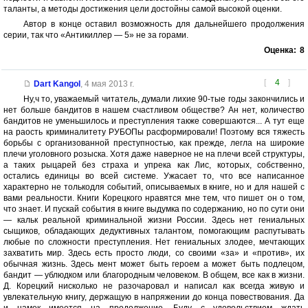
таланты, а методы достижения цели достойны самой высокой оценки.
Автор в конце оставил возможность для дальнейшего продолжения
серии, так что «Антикиллер — 5» не за горами.
Оценка:
8
[
4
]
Dart Kangol
,
4 мая 2013 г.
Ну,ч то, уважаемый читатель, думали лихие 90-тые годы закончились и
нет больше бандитов в нашем счастливом обществе? Ан нет, количество
бандитов не уменьшилось и преступления также совершаются... А тут еще
на раость криминалитету РУБОПы расформировали! Поэтому вся тяжесть
борьбы с организованной преступностью, как прежде, легла на широкие
плечи уголовного розыска. Хотя даже наверное не на плечи всей структуры,
а таких рыцарей без страха и упрека как Лис, которых, собственно,
остались единицы во всей системе. Ужасает то, что все написанное
характерно не толькодля событий, описываемых в книге, но и для нашей с
вами реальности. Книги Корецкого нравятся мне тем, что пишет он о том,
что знает. И пускай события в книге выдумка по содержанию, но по сути они
— кальк реальной криминальной жизни России. Здесь нет гениальных
сыщиков, обладающих дедуктивных талантом, помогающим распутывать
любые по сложности преступления. Нет гениальных злодее, мечтающих
захватить мир. Здесь есть просто люди, со своими «за» и «против», их
обычная жизнь. Здесь мент может быть героем а может быть подлецом,
бандит — ублюдком или благородным человеком. В общем, все как в жизни.
Д. Корецкий нисколько не разочаровал и написал как всегда живую и
увлекательную книгу, держащую в напряжении до конца повествования. Да
и намек имеется на продолжение. Буду с удовольствием ждать