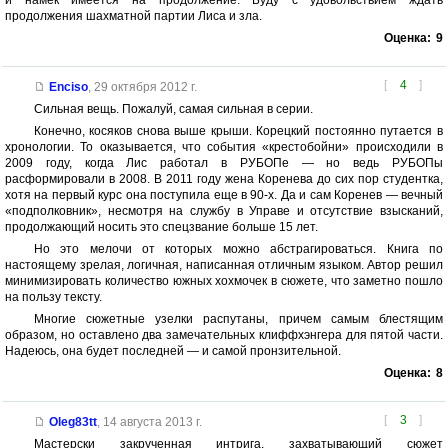
продолжения шахматной партии Лиса и зла.
Оценка:
9
[
4
]
Enciso
,
29 октября 2012 г.
Сильная вещь. Пожалуй, самая сильная в серии.
Конечно, косяков снова выше крыши. Корецкий постоянно путается в
хронологии. То оказывается, что события «крестобойни» происходили в
2009 году, когда Лис работал в РУБОПе — но ведь РУБОПы
расформировали в 2008. В 2011 году жена Коренева до сих пор студентка,
хотя на первый курс она поступила еще в 90-х. Да и сам Коренев — вечный
«подполковник», несмотря на службу в Управе и отсутствие взысканий,
продолжающий носить это спецзвание больше 15 лет.
Но это мелочи от которых можно абстрагироваться. Книга по
настоящему зрелая, логичная, написанная отличным языком. Автор решил
минимизировать количество южных хохмочек в сюжете, что заметно пошло
на пользу тексту.
Многие сюжетные узелки распутаны, причем самым блестящим
образом, но оставлено два замечательных клиффхэнгера для пятой части.
Надеюсь, она будет последней — и самой пронзительной.
Оценка:
8
[
3
]
Oleg83tt
,
14 августа 2013 г.
Мастерски закрученная интрига, захватывающий сюжет