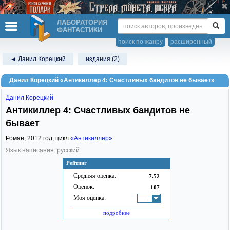
ЛАБОРАТОРИЯ
ФАНТАСТИКИ
поиск по жанру
расширенный
◄ Данил Корецкий
издания (2)
Данил Корецкий «Антикиллер 4: Счастливых бандитов не бывает»
Данил Корецкий
Антикиллер 4: Счастливых бандитов не
бывает
Роман,
2012
год; цикл
«Антикиллер»
Язык написания: русский
Рейтинг
Средняя оценка:
7.52
Оценок:
107
Моя оценка:
-
подробнее