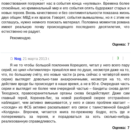
повествования погружает нас в события конца «нулевых». Времена более
спокойные, но криминальный мир и его события опять будоражат старых и
новых героев. Вновь качественно и без сентиментальности показана жизнь
двух общин: МВД и их врагов. Говорят, события вымышлены, но я с этим не
соглашусь, нужно немного поискать материал. Половина моментов романа
имеют реальную почву происходящего последнего десятилетия, что
естественно не радует.
Рекомендую.
Оценка:
7
[
3
]
Nog
,
21 марта 2013 г.
Я не то чтобы большой поклонник Корецкого, читал у него всего пару
серий, но цикл «Антикиллер» пришёлся мне по душе, несмотря даже на то,
что, по большому счёту, его новые части (а речь сейчас о четвёртой книге
серии) выглядят довольно-таки анахроничными, несмотря на то, что
действие вроде бы происходит в наше время, а не в 90-е. Очередная часть
серии и выглядит не более чем очередной частью – бандиты снова делят
Тиходонск, правоохранительные органы снова бездействуют. Даже сам
главный герой, Коренев-Лис, за новой разборкой скорее отстранённо
наблюдает, чем активно вмешивается, у него и своих проблем хватает –
«соседи» из ФСБ активно раскапывают его связи с таинственной бандой
«Колдуна». Впрочем, читается книга по-прежнему бодро, есть где и
попереживать за героев, и порадоваться за хоть сколько-нибудь
реализованную справедливость.
Оценка:
7