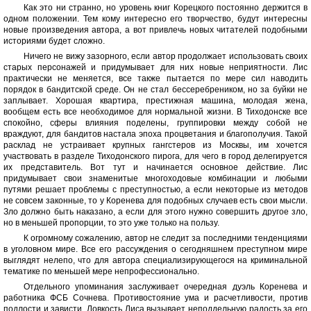
Как это ни странно, но уровень книг Корецкого постоянно держится в
одном положении. Тем кому интересно его творчество, будут интересны
новые произведения автора, а вот привлечь новых читателей подобными
историями будет сложно.
Ничего не вижу зазорного, если автор продолжает использовать своих
старых персонажей и придумывает для них новые неприятности. Лис
практически не меняется, все также пытается по мере сил наводить
порядок в бандитской среде. Он не стал бессеребреником, но за буйки не
заплывает. Хорошая квартира, престижная машина, молодая жена,
вообщем есть все необходимое для нормальной жизни. В Тиходонске все
спокойно, сферы влияния поделены, группировки между собой не
враждуют, для бандитов настала эпоха процветания и благополучия. Такой
расклад не устраивает крупных гангстеров из Москвы, им хочется
участвовать в разделе Тиходонского пирога, для чего в город делегируется
их представитель. Вот тут и начинается основное действие. Лис
придумывает свои знаменитые многоходовые комбинации и любыми
путями решает проблемы с преступностью, а если некоторые из методов
не совсем законные, то у Коренева для подобных случаев есть свои мысли.
Зло должно быть наказано, а если для этого нужно совершить другое зло,
но в меньшей пропорции, то это уже только на пользу.
К огромному сожалению, автор не следит за последними тенденциями
в уголовном мире. Все его рассуждения о сегодняшнем преступном мире
выглядят нелепо, что для автора специализирующегося на криминальной
тематике по меньшей мере непрофессионально.
Отдельного упоминания заслуживает очередная дуэль Коренева и
работника ФСБ Сочнева. Противостояние ума и расчетливости, против
подлости и зависти. Ловкость Лиса вызывает неподдельную радость за его