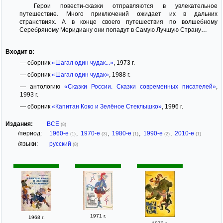
Герои повести-сказки отправляются в увлекательное
путешествие. Много приключений ожидает их в дальних
странствиях. А в конце своего путешествия по волшебному
Серебряному Меридиану они попадут в Самую Лучшую Страну…
Входит в:
— сборник
«Шагал один чудак...»
, 1973 г.
— сборник
«Шагал один чудак»
, 1988 г.
— антологию
«Сказки России. Сказки современных писателей»
,
1993 г.
— сборник
«Капитан Коко и Зелёное Стеклышко»
, 1996 г.
Издания:
ВСЕ
(8)
/период:
1960-е
,
1970-е
,
1980-е
,
1990-е
,
2010-е
(1)
(3)
(1)
(2)
(1)
/языки:
русский
(8)
1971 г.
1968 г.