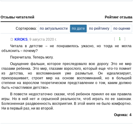
Отзывы читателей
Рейтинг отзыва
Сортировка:
по актуальности
по дате
по рейтингу
по оценке
[
1
]
KROKS
,
9 августа 2020 г.
Читала в детстве – не понравилось ужасно, но тогда не могла
объяснить – почему?
Перечитала. Теперь могу.
Ощущение фальши, которое преследовало всю дорогу. Это не мир
глазами ребенка. Это мир, глазами взрослого, который еще что-то помнит
из детства, но воспоминания уже размытые. Он идеализирует,
прихорашивает, строит мир на основе воспоминаний, но в большей
степени на взрослом теоретическом представлении о том, каким должно
быть «счастливое детство».
В повести недостаточно сказки, чтоб ребенок принял ее как правила
игры. Но в ней нет и серьезной реальности, чтоб играть по ее законам.
Болезненная раздвоенность восприятия. В этой книге не было комфортно.
Ни в первый раз, ни во второй.
Оценка:
4