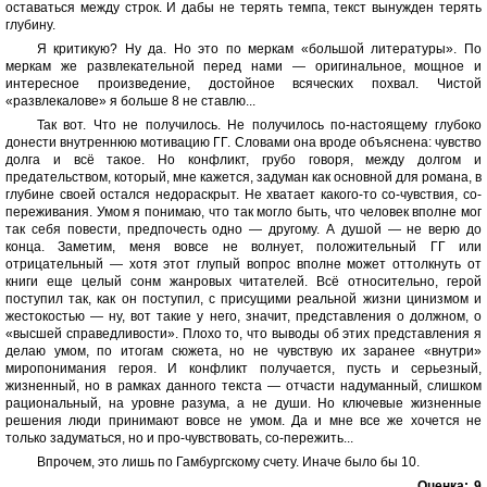
оставаться между строк. И дабы не терять темпа, текст вынужден терять
глубину.
Я критикую? Ну да. Но это по меркам «большой литературы». По
меркам же развлекательной перед нами — оригинальное, мощное и
интересное произведение, достойное всяческих похвал. Чистой
«развлекалове» я больше 8 не ставлю...
Так вот. Что не получилось. Не получилось по-настоящему глубоко
донести внутреннюю мотивацию ГГ. Словами она вроде объяснена: чувство
долга и всё такое. Но конфликт, грубо говоря, между долгом и
предательством, который, мне кажется, задуман как основной для романа, в
глубине своей остался недораскрыт. Не хватает какого-то со-чувствия, со-
переживания. Умом я понимаю, что так могло быть, что человек вполне мог
так себя повести, предпочесть одно — другому. А душой — не верю до
конца. Заметим, меня вовсе не волнует, положительный ГГ или
отрицательный — хотя этот глупый вопрос вполне может оттолкнуть от
книги еще целый сонм жанровых читателей. Всё относительно, герой
поступил так, как он поступил, с присущими реальной жизни цинизмом и
жестокостью — ну, вот такие у него, значит, представления о должном, о
«высшей справедливости». Плохо то, что выводы об этих представления я
делаю умом, по итогам сюжета, но не чувствую их заранее «внутри»
миропонимания героя. И конфликт получается, пусть и серьезный,
жизненный, но в рамках данного текста — отчасти надуманный, слишком
рациональный, на уровне разума, а не души. Но ключевые жизненные
решения люди принимают вовсе не умом. Да и мне все же хочется не
только задуматься, но и про-чувствовать, со-пережить...
Впрочем, это лишь по Гамбургскому счету. Иначе было бы 10.
Оценка:
9