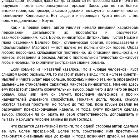
улицах царит порядок, даже банды стараются не высовываться и почти не
нарушают покой законопослушных горожан. Здесь уже не так боятся
инквизиторов, как прежде, а самые дерзкие пользуются ограниченностью
полномочий Конгрегации. Вот сюда-то и переводят Курта вместе с его
новым подопечным — Бруно.
Как и в первой книге, автор уделяет немало внимания характерам
персонажей, детальности их проработки и, разумеется,
взаимоотношениям. Курт, Бруно, инквизиторы Дитрих Ланц, Густав Райзе и
глава отделения Вальтер Керн, студенческая братия, преподаватели и
пфальцграфиня Маргарет — вот далеко не полный список героев. Образ
любого персонажа складывается постепенно, из описания внешности, из
манеры поведения и беседы. Автор с протокольной точностью фиксирует
любые нюансы, по кирпичику выстраивая здание романа.
Если кому-то из читателей казалось, что в «Ловце человеков» Курт
слишком много размышлял, то им стоит иметь в виду, что в «Стезе смерти»
мыслей и чувств будет еще больше, поскольку именно эта книга определяет
дальнейшее становление характера майстера инквизитора. Именно здесь
ему предстоит сделать окончательный выбор, ради чего и для чего он ведет
борьбу. Кому или чему он служит, преследуя малефиков и прочих
нарушителей душевного спокойствия. Понятия долга, любви, смысла
кажутся такими простыми, но только до тех пор, пока грубые реалии не
разрушают прекраснодушные идеалы. И тогда Курту придется сделать
выбор, способен ли он брать на себя ответственность, допрашивать и
пытать, нарушать мирские законы во имя Господа.
Что касается детективной интриги, то с одной стороны автор сделала
ее чуть более прозрачной. Более того, собственно имя преступника
становится очевидным еще до конца, и тогда возникает другой, не менее