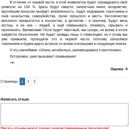
В отличие от первой части, в этой инквизитор будет оправдывать своё
ремесло на 100 %. Здесь будут смерти, запретные книги, колдовство,
крутейшим бонусом пройдёт влюблённость, будут недоверие соратников и
гнев начальства, самоубийства, грехи прошлого и месть. Католичество
внезапно превратится в язычество, а детектив – в триллер. Будут жечь
костры, а на них – людей, а ещё обманывать, опаивать, скрывать и
проклинать. Временами Гёссе будет чёрствый, как сухарь, но всему в итоге
найдётся объяснение. Не будет правды лишь о главзлодее, но к этому мы
уже привыкли, проходили это в первой части, поэтому запасёмся
терпением и будем ждать встречи со всеми плохишами в следующих книгах.
А эту заклеймим: «Очень читабельно, рекомендовано к прочтению».
Осторожно, цикл вызывает привыкание!
+9
Оценка:
9
Страницы:
1
2
3
Написать отзыв:
Писать отзывы могут только зарегистрированные посетители!