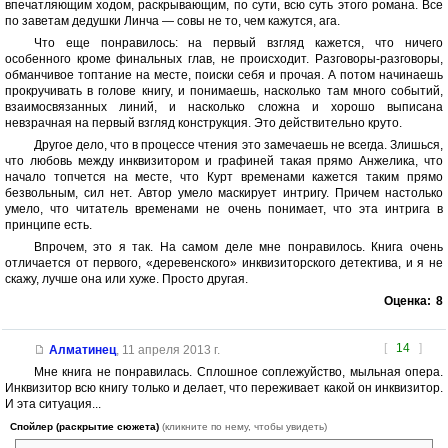
впечатляющим ходом, раскрывающим, по сути, всю суть этого романа. Все
по заветам дедушки Линча — совы не то, чем кажутся, ага.
Что еще понравилось: на первый взгляд кажется, что ничего
особенного кроме финальных глав, не происходит. Разговоры-разговоры,
обманчивое топтание на месте, поиски себя и прочая. А потом начинаешь
прокручивать в голове книгу, и понимаешь, насколько там много событий,
взаимосвязанных линий, и насколько сложна и хорошо выписана
невзрачная на первый взгляд конструкция. Это действительно круто.
Другое дело, что в процессе чтения это замечаешь не всегда. Злишься,
что любовь между инквизитором и графиней такая прямо Анжелика, что
начало топчется на месте, что Курт временами кажется таким прямо
безвольным, сил нет. Автор умело маскирует интригу. Причем настолько
умело, что читатель временами не очень понимает, что эта интрига в
принципе есть.
Впрочем, это я так. На самом деле мне понравилось. Книга очень
отличается от первого, «деревенского» инквизиторского детектива, и я не
скажу, лучше она или хуже. Просто другая.
Оценка:
8
[
14
]
Алматинец
,
11 апреля 2013 г.
Мне книга не понравилась. Сплошное соплежуйство, мыльная опера.
Инквизитор всю книгу только и делает, что переживает какой он инквизитор.
И эта ситуация...
Спойлер (раскрытие сюжета)
(кликните по нему, чтобы увидеть)