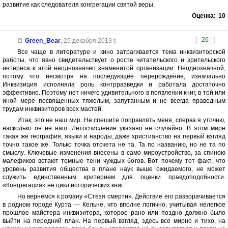
развитие как следователя конгрегации святой веры.
Оценка:
10
[
26
]
Green_Bear
,
25 декабря 2013 г.
Все чаще в литературе и кино затрагивается тема инквизиторской
работы, что явно свидетельствует о росте читательского и зрительского
интереса к этой неоднозначно знаменитой организации. Неоднозначной,
потому что несмотря на последующее перерождение, изначально
Инквизиция исполняла роль контрразведки и работала достаточно
эффективно. Поэтому нет ничего удивительного в появлении книг, в той или
иной мере посвященных тяжелым, запутанным и не всегда праведным
трудам инквизиторов всех мастей.
Итак, это не наш мир. Не спешите поправлять меня, сперва я уточню,
насколько он не наш. Летосчисление указано не случайно. В этом мире
такая же география, языки и народы, даже христианство на первый взгляд
точно такое же. Только точка отсчета не та. Та по названию, но не та по
смыслу. Ключевые изменения внесены в само мироустройство, за спиною
малефиков встают темные тени чуждых богов. Вот почему тот факт, что
уровень развития общества в плане наук выше ожидаемого, не может
служить единственным критерием для оценки правдоподобности.
«Конгрегация» не цикл исторических книг.
Но вернемся к роману «Стезя смерти». Действие его разворачивается
в родном городе Курта — Кельне, что вполне логично, учитывая нелегкое
прошлое майстера инквизитора, которое рано или поздно должно было
выйти на передний план. На первый взгляд, здесь все мирно и тихо, на