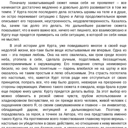
Поначалу захватывающий сюжет никак себя не проявляет – все
начинается достаточно медленно и довольно долго развивается в том же
темпе. У Курта после последнего дела остались шрамы на теле и в душе,
он остро переживает ситуацию с Бруно и Автор продолжительное время
описывает его терзания, неустроенность, неудовлетворенность. Казалось
бы, зачем так долго это делать. Но дальнейшее развитие сюжета
показывает, что в книге важно все, ничего нет лишнего, все взаимосвязано и
Курту еще придется примерить на себе ситуацию, в которой он себя никак
не мыслил.
В этой истории для Курта, уже повидавшего многое в своей еще
недолгой жизни, все-таки были вещи испытываемые им впервые. Одна из
них – эта первая любовь. Она на него свалилась, как гром среди ясного
неба, утопила в себе, сделала ручным, податливым, беззащитным,
невосприимчивым к окружающему. Его поведение слепца неимоверно
бесило, но оно было понятным — парень влюбился не на шутку и все
оказалось не таким простым и легко объяснимым. Эта страсть поглотила
его настолько, что, кажется Курт готов ради нее отступиться от своих
принципов, попрать все, что ему было дорого, невзирая на презрение со
стороны окружающих. Именно такого сюжета я ожидала, когда брала в руки
еще первую книгу цикла: Курту придется делать выбор. За этот выбор его
можно обвинить в резкой смене чувств, грубом использовании и
хладнокровном бесчувствии, но он прежде всего человек, живой человек с
ощущением своего Я, со своим самоуважением и главное – он инквизитор,
обладающий даром, интуицией и дальновидностью. Поэтому я
порадовалась за героя, а точнее за Автора, что она представила именно
такого Курта. На протяжении всего повествования главному герою веришь –
настолько он убедителен в своих действиях, но отношение к нему меняется