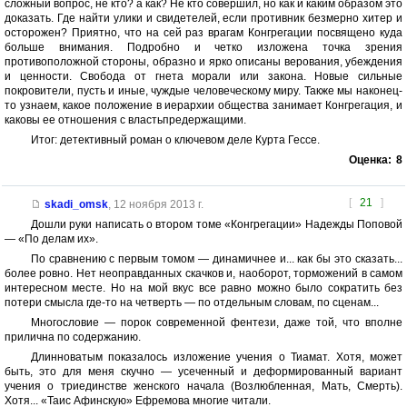
сложный вопрос, не кто? а как? Не кто совершил, но как и каким образом это
доказать. Где найти улики и свидетелей, если противник безмерно хитер и
осторожен? Приятно, что на сей раз врагам Конгрегации посвящено куда
больше внимания. Подробно и четко изложена точка зрения
противоположной стороны, образно и ярко описаны верования, убеждения
и ценности. Свобода от гнета морали или закона. Новые сильные
покровители, пусть и иные, чуждые человеческому миру. Также мы наконец-
то узнаем, какое положение в иерархии общества занимает Конгрегация, и
каковы ее отношения с властьпредержащими.
Итог: детективный роман о ключевом деле Курта Гессе.
Оценка:
8
[
21
]
skadi_omsk
,
12 ноября 2013 г.
Дошли руки написать о втором томе «Конгрегации» Надежды Поповой
— «По делам их».
По сравнению с первым томом — динамичнее и... как бы это сказать...
более ровно. Нет неоправданных скачков и, наоборот, торможений в самом
интересном месте. Но на мой вкус все равно можно было сократить без
потери смысла где-то на четверть — по отдельным словам, по сценам...
Многословие — порок современной фентези, даже той, что вполне
прилична по содержанию.
Длинноватым показалось изложение учения о Тиамат. Хотя, может
быть, это для меня скучно — усеченный и деформированный вариант
учения о триединстве женского начала (Возлюбленная, Мать, Смерть).
Хотя... «Таис Афинскую» Ефремова многие читали.