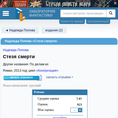
ЛАБОРАТОРИЯ
ФАНТАСТИКИ
поиск по жанру
расширенный
◄ Надежда Попова
издания (2)
Надежда Попова «Стезя смерти»
Надежда Попова
Стезя смерти
Другие названия: По делам их
Роман,
2013
год; цикл
«Конгрегация»
скачать отрывок >
читать отрывок
Язык написания: русский
Рейтинг
Средняя оценка:
7.97
Оценок:
923
Моя оценка:
-
подробнее