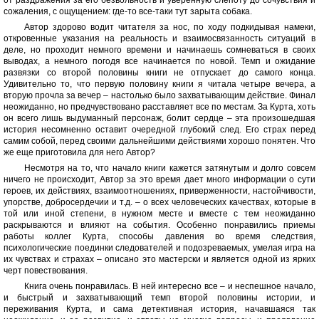
от раздражения за его безвольность и уверенную слепоту до сочувствия и
сожаления, с ощущением: где-то все-таки тут зарыта собака.
Автор здорово водит читателя за нос, по ходу подкидывая намеки,
откровенные указания на реальность и взаимосвязанность ситуаций в
деле, но проходит немного времени и начинаешь сомневаться в своих
выводах, а немного погодя все начинается по новой. Темп и ожидание
развязки со второй половины книги не отпускает до самого конца.
Удивительно то, что первую половину книги я читала четыре вечера, а
вторую прочла за вечер – настолько было захватывающим действие. Финал
неожиданно, но предчувствовано расставляет все по местам. За Курта, хоть
он всего лишь выдуманный персонаж, болит сердце – эта произошедшая
история несомненно оставит очередной глубокий след. Его страх перед
самим собой, перед своими дальнейшими действиями хорошо понятен. Что
же еще приготовила для него Автор?
Несмотря на то, что начало книги кажется затянутым и долго совсем
ничего не происходит, Автор за это время дает много информации о сути
героев, их действиях, взаимоотношениях, приверженности, настойчивости,
упорстве, добросердечии и т.д. – о всех человеческих качествах, которые в
той или иной степени, в нужном месте и вместе с тем неожиданно
раскрываются и влияют на события. Особенно понравились приемы
работы коллег Курта, способы давления во время следствия,
психологические поединки следователей и подозреваемых, умелая игра на
их чувствах и страхах – описано это мастерски и является одной из ярких
черт повествования.
Книга очень понравилась. В ней интересно все – и неспешное начало,
и быстрый и захватывающий темп второй половины истории, и
переживания Курта, и сама детективная история, начавшаяся так