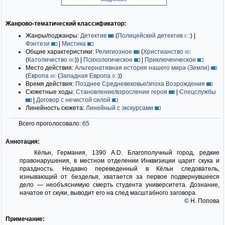
Жанрово-тематический классификатор:
Жанры/поджанры:
Детектив
(
Полицейский детектив
)
|
Фэнтези
|
Мистика
Общие характеристики:
Религиозное
(
Христианство
(
Католичество
)
)
|
Психологическое
|
Приключенческое
Место действия:
Альтернативная история нашего мира (Земли)
(
Европа
(
Западная Европа
)
)
Время действия:
Позднее Средневековье/эпоха Возрождения
Сюжетные ходы:
Становление/взросление героя
|
Спецслужбы
|
Договор с нечистой силой
Линейность сюжета:
Линейный с экскурсами
Всего проголосовало:
65
Аннотация:
Кёльн, Германия, 1390 А.D. Благополучный город, редкие
правонарушения, в местном отделении Инквизиции царит скука и
праздность. Недавно переведенный в Кёльн следователь,
изнывающий от безделья, хватается за первое подвернувшееся
дело — необъяснимую смерть студента университета. Дознание,
начатое от скуки, выводит его на след масштабного заговора.
© Н. Попова
Примечание: