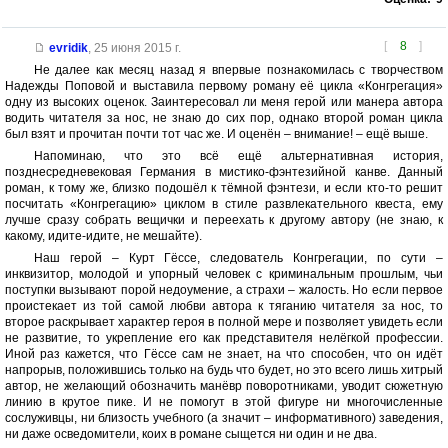
[
8
]
evridik
,
25 июня 2015 г.
Не далее как месяц назад я впервые познакомилась с творчеством
Надежды Поповой и выставила первому роману её цикла «Конгрегация»
одну из высоких оценок. Заинтересовал ли меня герой или манера автора
водить читателя за нос, не знаю до сих пор, однако второй роман цикла
был взят и прочитан почти тот час же. И оценён – внимание! – ещё выше.
Напоминаю, что это всё ещё альтернативная история,
позднесредневековая Германия в мистико-фэнтезийной канве. Данный
роман, к тому же, близко подошёл к тёмной фэнтези, и если кто-то решит
посчитать «Конгрегацию» циклом в стиле развлекательного квеста, ему
лучше сразу собрать вещички и переехать к другому автору (не знаю, к
какому, идите-идите, не мешайте).
Наш герой – Курт Гёссе, следователь Конгрегации, по сути –
инквизитор, молодой и упорный человек с криминальным прошлым, чьи
поступки вызывают порой недоумение, а страхи – жалость. Но если первое
проистекает из той самой любви автора к тяганию читателя за нос, то
второе раскрывает характер героя в полной мере и позволяет увидеть если
не развитие, то укрепление его как представителя нелёгкой профессии.
Иной раз кажется, что Гёссе сам не знает, на что способен, что он идёт
напрорыв, положившись только на будь что будет, но это всего лишь хитрый
автор, не желающий обозначить манёвр поворотниками, уводит сюжетную
линию в крутое пике. И не помогут в этой фигуре ни многочисленные
сослуживцы, ни близость учебного (а значит – информативного) заведения,
ни даже осведомители, коих в романе сыщется ни один и не два.