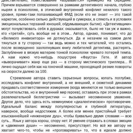
Действительно, повествование «взрывается» примерно на середине.
Причем взрывается совершенно за рамками детективного начала, глубоко
ныряя в психологию, в этический внутренний конфликт нехилого такого
уровня, прямо-таки попахивающий ФМД (если кто не знает — это такой
наркотик, особенно сильно действующий в сумерках, в слякоть и в условиях
эмоциональных терзаний юношей, обдумывающих бытие). «Детективщики»
могут почувствовать себя в дураках: оказывается, было не так уж и важно,
кто «третий», суть вообще не в этом... Автор, однако, понимает, что до
«Великого инквизитора» не дотянуться. Да и незачем на самом деле
тянуться в ту сторону — так ведь можно и тех читателей, что остались
после возмущенно захлопнувших книгу любителей детектива, растерять.
Заглубление в вязкую материю тонкой психологии чревато потерей темпа.
А нам нужно что-нибудь пошустрее «Фауста» Гете. И автор
«выворачивает» жанр еще раз — в сторону мистического триллера... Я
лично ощущал себя как на гоночной машине, проходящей резкие повороты
на скорости далеко за 100.
Стремление автора ставить серьезные вопросы, копать поглубже,
исследовать конфликт внутренний, а не внешний, и сюжетной динамике
придавать соответственное измерение (когда меняются не только внешние
обстоятельства, но и внутренний мир героев), оставаясь при этом в рамках
развлекательной беллетристики — вызывает несомненное уважение.
Другое дело, что здесь есть неминуемое «диалектическое» противоречие.
Идеальный баланс между популярностью и глубиной литературы,
наверное, вообще недостижим. А более или менее пристойный требует
изысканнейшей «инженерии душ», чтобы буквально двумя словами — всю
суть... Язык у автора хорош, спору нет. И умение отражать в словах эмоции
и «движения души» — несомненно, присутствует. Но всё же автору не
хватает чего-то, чтобы не «проговаривать» то, что в идеале должно