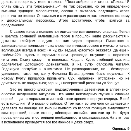
делать и говорить у меня в голове. *Поза эмбриона и стоны: «Голоса! Я
опять слышу эти голоса-а-а-а!..»* Не так серьезно, но он определенно
вызывал зудящее любопытство, словно я пыталась подглядеть через
решетчатое окошко. Он сам жил и сам разговаривал, как положено полному
и доскональному персонажу. Этого достаточно, чтобы взяться за
продолжение.
С самого начала появляется ощущение выпущенного снаряда. Пепел
и шелуха сомнений облепившие героя в прошлой книге рассыпаются и
дымным шлейфом следуют за ним через страницы. Пикантная и
занимательная коллизия – столкновение инквизиторского и мужского начал,
волнующая всегда и всех: «А ну, как ведьма красоткой окажется! Да еще и
любимой?!» -здесь в стремительном крещендо оглушает и поражает
читателя. Скажу сразу – я повелась. Когда в Курте любящий мужчина
одолел-таки дотошного дознавателя, я на сутки отложила читалку.
Вздохнула поглубже и выключила. Не разочарование, но… безмерное
удивление, такое же, как у Филиппа Шлага должно было поулечься. К
новому Курту пришлось привыкать. Сух, напряжен, отстранен, но не
дочитывать не получиться; зарницы невероятной развязки уж блещут.
Это не просто шустрый, подзакрученный детективчик в аппетитной
обложке нездешнего антуража. Эта книга неизмеримо глубже и сложнее
первой — да! с морально-этической точки зрения в первую очередь. В ней
есть конфликт. Это роман о выборе. О том как и во имя чего он делается и
делается ли вообще. Из юноши пылкого со взором горящим вылупляется
заматеревший, почти вконец обесстрастившийся инквизитор. Не будет
проваленных дел и острейшей необходимости оправдываться. На этот раз
в исполнение приведется все возможное и даже сверх.
Оценка:
9