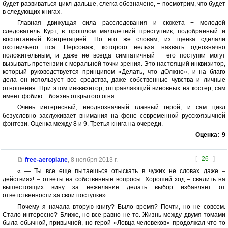
будет развиваться цикл дальше, слегка обозначено, − посмотрим, что будет
в следующих книгах.
Главная движущая сила расследования и сюжета − молодой
следователь Курт, в прошлом малолетний преступник, подобранный и
воспитанный Конгрегацией. По его же словам, из щенка сделали
охотничьего пса. Персонаж, которого нельзя назвать однозначно
положительным, и даже не всегда симпатичный − его поступки могут
вызывать претензии с моральной точки зрения. Это настоящий инквизитор,
который руководствуется принципом «Делать, что дОлжно», и на благо
дела он использует все средства, даже собственные чувства и личные
отношения. При этом инквизитор, отправляющий виновных на костер, сам
имеет фобию − боязнь открытого огня.
Очень интересный, неоднозначный главный герой, и сам цикл
безусловно заслуживает внимания на фоне современной русскоязычной
фэнтези. Оценка между 8 и 9. Третья книга на очереди.
Оценка:
9
[
26
]
free-aeroplane
,
8 ноября 2013 г.
« — Ты все еще пытаешься отыскать в чужих не словах даже –
действиях! – ответы на собственные вопросы. Хороший ход – свалить на
вышестоящих вину за нежелание делать выбор избавляет от
ответственности за свои поступки».
Почему я начала вторую книгу? Было время? Почти, но не совсем.
Стало интересно? Ближе, но все равно не то. Жизнь между двумя томами
была обычной, привычной, но герой «Ловца человеков» продолжал что-то