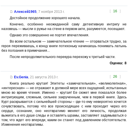
[
16
]
Алексей1965
,
7 ноября 2013 г.
Достойное продолжение хорошего начала.
Конечно, особенно неожиданной саму детективную интригу не
назовешь — мысли о ружье на стене в первом акте, разумеется, посещают.
Однако это совершенно не портит впечатления.
Во всем остальном — замечательное чтение — оторваться трудно, за
героя переживаешь, к концу книги потихоньку начинаешь понимать латынь
без ползания в примечания...
После непродолжительного перекура перехожу к третьей части.
Оценка:
8
[
26
]
Ev.Genia
,
21 августа 2013 г.
Книга реально крутая! Эпитеты «замечательная», «великолепная»,
«интересная» — не отражают в должной мере всех ощущений, испытанных
мною во время чтения. Именно – крутая! Ее сюжет мне показался более
интригующим, сложным, сильнее закрученным, чем в первой книге. Здесь
Курт раскрывается с сильнейшей стороны – где-то ему невероятно хочется
сочувствовать, потому что все происходящее с ним проходит через его
сердце, сознание, оно неотвратимо меняет его личность, продолжая
выжигать в его душе следы и оставлять шрамы, заставляет задумываться о
том, что ждет его впереди, каким он станет под давлением обстоятельств.
Изменения неотвратимы.