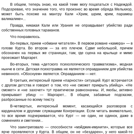
В общем, теперь знаю, на какой теме могу поцапаться с Надеждой.
Подозреваю, что значение того, что произнес во время обряда Мельхиор,
может быть похоже на мантру Кали «Хрим, шрим, крим, парамеш
валикалике»...
Правда, никакая Кали или Урания не оправдывает убийство ради
собственных головных тараканов.
Что понравилось.
Во-первых, прием «обмани читателя». В первом романе «камера» — в
голове Курта. Во втором — за его плечом. Сдвиг небольшой, причем
обозначен на первых же страницах, там, где сцена на крыльце и мимо
проезжает Маргарет.
Во-вторых, тема «детского психологического травматизма», модная
нынче в сети. Детская психотравма не является оправданием для убийства
невинного. «Обоснуем» является. Оправданием — нет.
В-третьих, интересный прием «парности» ситуаций. Курт встречается
с другом детства и говорит о том, что «не сможет прикрыть убийцу». «Не
сможет» и «не захочет» тут практически равнозначны. И, якобы, активно
прикрывает убицу — Маргарет... В общем, забавные подсказки,
разбросанные по всему тексту.
В-четвертых, интересный момент, касающийся разговоров с
кардиналом и другими служащими Конгрегации. Если читать внимательно,
то все время подчеркивается, что Курт — не один, не одинок, даже в
сомнениях и сметении...
Что заинтриговало — способности «мэйджик-имунити», которые все
ярче проявляются у Курта. В общем, он не «бездарен», у него какой-то