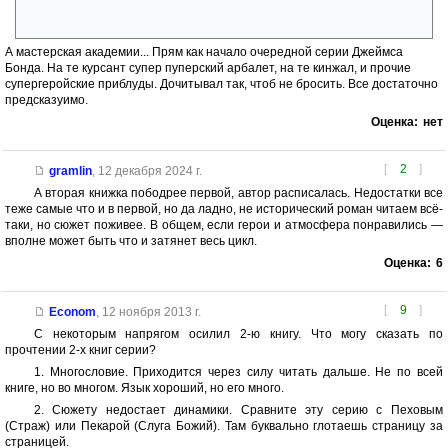
Любил, любил бабу, узнал, что она ведьма и бац, сжег. Вероломный
однако. Вся интрига лежит сразу на поверхности.
А мастерская академии... Прям как начало очередной серии Джеймса
Бонда. На те курсант супер пуперский арбалет, на те кинжал, и прочие
супергеройские приблуды. Дочитывал так, чтоб не бросить. Все достаточно
предсказуимо.
Оценка:
нет
[
2
]
gramlin
,
12 декабря 2024 г.
А вторая книжка пободрее первой, автор расписалась. Недостатки все
теже самые что и в первой, но да ладно, не исторический роман читаем всё-
таки, но сюжет поживее. В общем, если герои и атмосфера понравились —
вполне может быть что и затянет весь цикл.
Оценка:
6
[
9
]
Econom
,
12 ноября 2013 г.
С некоторым напрягом осилил 2-ю книгу. Что могу сказать по
прочтении 2-х книг серии?
1. Многословие. Приходится через силу читать дальше. Не по всей
книге, но во многом. Язык хороший, но его много.
2. Сюжету недостает динамики. Сравните эту серию с Пеховым
(Страж) или Пекарой (Слуга Божий). Там буквально глотаешь страницу за
страницей.