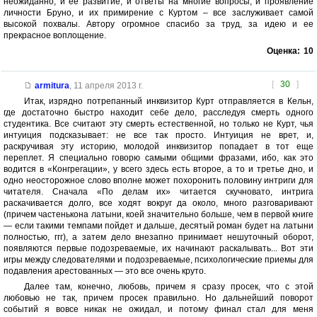
неожиданно, и ее развитие, и ответы на многие вопросы, и проявление
личности Бруно, и их примирение с Куртом – все заслуживает самой
высокой похвалы. Автору огромное спасибо за труд, за идею и ее
прекрасное воплощение.
Оценка:
10
[
30
]
armitura
,
11 апреля 2013 г.
Итак, изрядно потрепанный инквизитор Курт отправляется в Кельн,
где достаточно быстро находит себе дело, расследуя смерть одного
студентика. Все считают эту смерть естественной, но только не Курт, чья
интуиция подсказывает: не все так просто. Интуиция не врет, и,
раскручивая эту историю, молодой инквизитор попадает в тот еще
переплет. Я специально говорю самыми общими фразами, ибо, как это
водится в «Конгрегации», у всего здесь есть второе, а то и третье дно, и
одно неосторожное слово вполне может похоронить половину интриги для
читателя. Сначала «По делам их» читается скучновато, интрига
раскачивается долго, все ходят вокруг да около, много разговаривают
(причем частенькона латыни, коей значительно больше, чем в первой книге
— если такими темпами пойдет и дальше, десятый роман будет на латыни
полностью, ггг), а затем дело внезапно принимает нешуточный оборот,
появляются первые подозреваемые, их начинают раскалывать... Вот эти
игры между следователями и подозреваемые, психологические приемы для
подавления арестованных — это все очень круто.
Далее там, конечно, любовь, причем я сразу просек, что с этой
любовью не так, причем просек правильно. Но дальнейший поворот
событий я вовсе никак не ожидал, и потому финал стал для меня