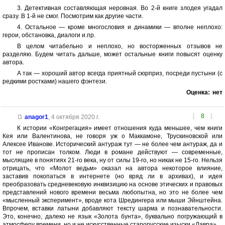
3. Детективная составляющая неровная. Во 2-й книге злодея угадал
сразу. В 1-й не смог. Посмотрим как другие части.
4. Остальное — кроме многословия и динамики — вполне неплохо:
герои, обстановка, диалоги и.пр.
В целом читабельно и неплохо, но восторженных отзывов не
разделяю. Будем читать дальше, может остальные книги повысят оценку
автора.
А так — хороший автор всегда приятный сюрприз, посреди пустыни (с
редкими ростками) нашего фэнтези.
Оценка:
нет
[
8
]
anagor1
,
4 октября 2020 г.
К истории «Конгрегация» имеет отношения куда меньшее, чем книги
Кея или Валентинова, не говоря уж о Маккамоне, Трускиновской или
Алексее Иванове. Исторический антураж тут — не более чем антураж, да и
тот не прописан толком. Люди в романе действуют — современные,
мыслящие в понятиях 21-го века, ну от силы 19-го, но никак не 15-го. Нельзя
отрицать, что «Молот ведьм» оказал на автора некоторое влияние,
заставив покопаться в интернете (но вряд ли в архивах), и идея
преобразовать средневековую инквизицию на основе этических и правовых
представлений нового времени весьма любопытна, но это не более чем
«мысленный эксперимент», вроде кота Шредингера или мыши Эйнштейна.
Впрочем, вставки латыни добавляют тексту шарма и познавательности.
Это, конечно, далеко не язык «Золота бунта», буквально погружающий в
атмосферу времени, но и не искусственные старорусские изыски «Лавра»...