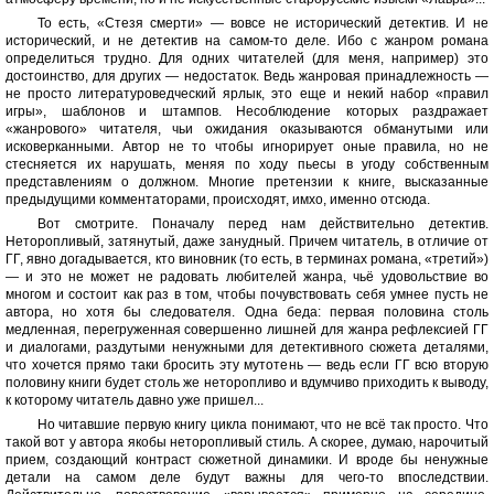
То есть, «Стезя смерти» — вовсе не исторический детектив. И не
исторический, и не детектив на самом-то деле. Ибо с жанром романа
определиться трудно. Для одних читателей (для меня, например) это
достоинство, для других — недостаток. Ведь жанровая принадлежность —
не просто литературоведческий ярлык, это еще и некий набор «правил
игры», шаблонов и штампов. Несоблюдение которых раздражает
«жанрового» читателя, чьи ожидания оказываются обманутыми или
исковерканными. Автор не то чтобы игнорирует оные правила, но не
стесняется их нарушать, меняя по ходу пьесы в угоду собственным
представлениям о должном. Многие претензии к книге, высказанные
предыдущими комментаторами, происходят, имхо, именно отсюда.
Вот смотрите. Поначалу перед нам действительно детектив.
Неторопливый, затянутый, даже занудный. Причем читатель, в отличие от
ГГ, явно догадывается, кто виновник (то есть, в терминах романа, «третий»)
— и это не может не радовать любителей жанра, чьё удовольствие во
многом и состоит как раз в том, чтобы почувствовать себя умнее пусть не
автора, но хотя бы следователя. Одна беда: первая половина столь
медленная, перегруженная совершенно лишней для жанра рефлексией ГГ
и диалогами, раздутыми ненужными для детективного сюжета деталями,
что хочется прямо таки бросить эту мутотень — ведь если ГГ всю вторую
половину книги будет столь же неторопливо и вдумчиво приходить к выводу,
к которому читатель давно уже пришел...
Но читавшие первую книгу цикла понимают, что не всё так просто. Что
такой вот у автора якобы неторопливый стиль. А скорее, думаю, нарочитый
прием, создающий контраст сюжетной динамики. И вроде бы ненужные
детали на самом деле будут важны для чего-то впоследствии.