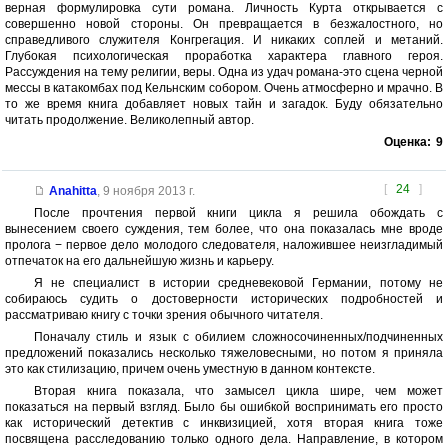
верная формулировка сути романа. Личность Курта открывается с
совершенно новой стороны. Он превращается в безжалостного, но
справедливого служителя Конгрегация. И никаких соплей и метаний.
Глубокая психологическая проработка характера главного героя.
Рассуждения на тему религии, веры. Одна из удач романа-это сцена черной
мессы в катакомбах под Кельнским собором. Очень атмосферно и мрачно. В
то же время книга добавляет новых тайн и загадок. Буду обязательно
читать продолжение. Великолепный автор.
Оценка:
9
[
24
]
Anahitta
,
9 ноября 2013 г.
После прочтения первой книги цикла я решила обождать с
вынесением своего суждения, тем более, что она показалась мне вроде
пролога − первое дело молодого следователя, наложившее неизгладимый
отпечаток на его дальнейшую жизнь и карьеру.
Я не специалист в истории средневековой Германии, потому не
собираюсь судить о достоверности исторических подробностей и
рассматриваю книгу с точки зрения обычного читателя.
Поначалу стиль и язык с обилием сложносочиненных/подчиненных
предложений показались несколько тяжеловесными, но потом я приняла
это как стилизацию, причем очень уместную в данном контексте.
Вторая книга показала, что замысел цикла шире, чем может
показаться на первый взгляд. Было бы ошибкой воспринимать его просто
как исторический детектив с инквизицией, хотя вторая книга тоже
посвящена расследованию только одного дела. Направление, в котором