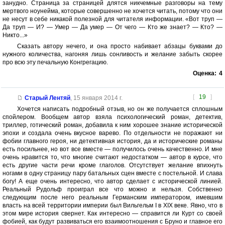
занудно. Страница за страницей длятся никчемные разговоры на тему
мертвого ноунейма, которые совершенно не хочется читать, потому что они
не несут в себе никакой полезной для читателя информации. «Вот труп —
Да труп — И? — Умер — Да умер — От чего — Кто же знает? — Кто? —
Никто...»
Сказать автору нечего, и она просто набивает абзацы буквами до
нужного количества, нагоняя лишь сонливость и желание забыть скорее
про всю эту печальную Конгрегацию.
Оценка:
4
[
19
]
Старый Лентяй
,
15 января 2014 г.
Хочется написать подробный отзыв, но он же получается сплошным
спойлером. Вообщем автор взяла психологический роман, детектив,
триллер, готический роман, добавила к ним хорошее знание исторической
эпохи и создала очень вкусное варево. По отдельности не поражают ни
фобии главного героя, ни детективная история, да и исторические романы
есть посильнее, но вот все вместе — получилось очень качественно. И мне
очень нравится то, что многие считают недостатком — автор в курсе, что
есть другие части речи кроме глаголов. Отсутствует желание впихнуть
ногами в одну страницу пару батальных сцен вместе с постельной. И слава
богу! А еще очень интересно, что автор сделает с исторической линией.
Реальный Рудольф проиграл все что можно и нельзя. Собственно
следующим после него реальным Германским императором, имевшим
власть на всей территории империи был Вильгельм I в XIX веке. Явно, что в
этом мире история свернет. Как интересно — справится ли Курт со своей
фобией, как будут развиваться его взаимоотношения с Бруно и главное его