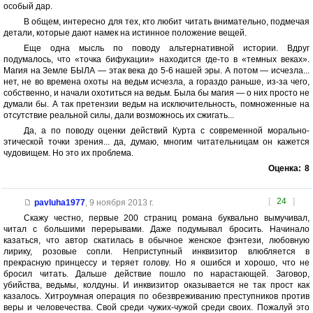
особый дар.
В общем, интересно для тех, кто любит читать внимательно, подмечая
детали, которые дают намек на истинное положение вещей.
Еще одна мысль по поводу альтернативной истории. Вдруг
подумалось, что «точка бифукации» находится где-то в «темных веках».
Магия на Земле БЫЛА — этак века до 5-6 нашей эры. А потом — исчезла...
нет, не во времена охоты на ведьм исчезла, а гораздо раньше, из-за чего,
собственно, и начали охотиться на ведьм. Была бы магия — о них просто не
думали бы. А так претензии ведьм на исключительность, помноженные на
отсутствие реальной силы, дали возможнось их сжигать...
Да, а по поводу оценки действий Курта с современной морально-
этической точки зрения... да, думаю, многим читательницам он кажется
чудовищем. Но это их проблема.
Оценка:
8
[
24
]
pavluha1977
,
9 ноября 2013 г.
Скажу честно, первые 200 страниц романа буквально вымучивал,
читал с большими перерывами. Даже подумывал бросить. Начинало
казаться, что автор скатилась в обычное женское фэнтези, любовную
лирику, розовые сопли. Неприступный инквизитор влюбляется в
прекрасную принцессу и теряет голову. Но я ошибся и хорошо, что не
бросил читать. Дальше действие пошло по нарастающей. Заговор,
убийства, ведьмы, колдуны. И инквизитор оказывается не так прост как
казалось. Хитроумная операция по обезвреживанию преступников против
веры и человечества. Свой среди чужих-чужой среди своих. Пожалуй это