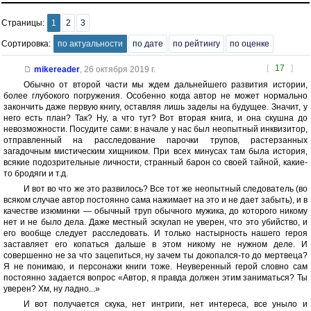
Страницы:
1
2
3
Сортировка:
по актуальности
по дате
по рейтингу
по оценке
[
17
]
mikereader
,
26 октября 2019 г.
Обычно от второй части мы ждем дальнейшего развития истории,
более глубокого погружения. Особенно когда автор не может нормально
закончить даже первую книгу, оставляя лишь заделы на будущее. Значит, у
него есть план? Так? Ну, а что тут? Вот вторая книга, и она скушна до
невозможности. Посудите сами: в начале у нас был неопытный инквизитор,
отправленный на расследование парочки трупов, растерзанных
загадочным мистическим хищником. При всех минусах там была история,
всякие подозрительные личности, странный барон со своей тайной, какие-
то бродяги и т.д.
И вот во что же это развилось? Все тот же неопытный следователь (во
всяком случае автор постоянно сама нажимает на это и не дает забыть), и в
качестве изюминки — обычный труп обычного мужика, до которого никому
нет и не было дела. Даже местный эскулап не уверен, что это убийство, и
его вообще следует расследовать. И только настырность нашего героя
заставляет его копаться дальше в этом никому не нужном деле. И
совершенно не за что зацепиться, ну зачем ты докопался-то до мертвеца?
Я не понимаю, и персонажи книги тоже. Неуверенный герой словно сам
постоянно задается вопрос «Автор, я правда должен этим заниматься? Ты
уверен? Хм, ну ладно...»
И вот получается скука, нет интриги, нет интереса, все уныло и