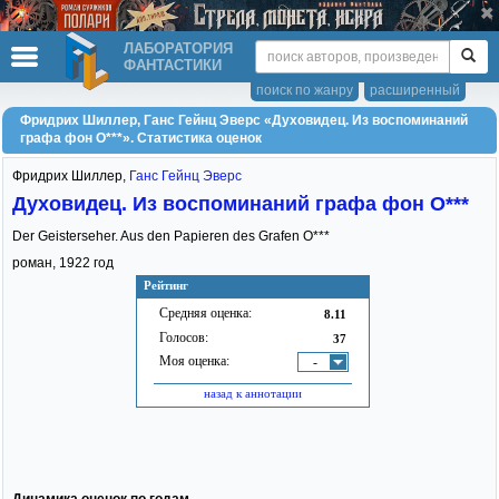
ЛАБОРАТОРИЯ
ФАНТАСТИКИ
поиск по жанру
расширенный
Фридрих Шиллер, Ганс Гейнц Эверс «Духовидец. Из воспоминаний
графа фон О***». Статистика оценок
Фридрих Шиллер
,
Ганс Гейнц Эверс
Духовидец. Из воспоминаний графа фон О***
Der Geisterseher. Aus den Papieren des Grafen O***
роман,
1922
год
Рейтинг
Средняя оценка:
8.11
Голосов:
37
Моя оценка:
-
назад к аннотации
Динамика оценок по годам