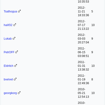
10:35:53
2012-
Tsathogua
11-21
5
18:33:36
2012-
halif32
07-17
10
21:13:22
2012-
Lukab
03-03
9
20:27:04
2011-
PetrOFF
06-15
9
03:08:51
2011-
Eldritch
01-31
10
13:38:32
2011-
bvelvet
01-19
8
22:49:36
2010-
georgkorg
05-21
10
12:54:13
2010-