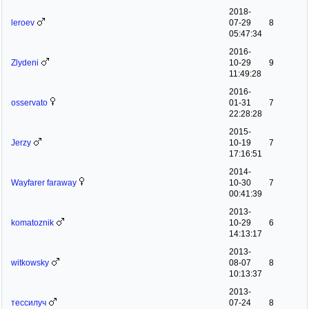
2018-
leroev
07-29
8
05:47:34
2016-
Zlydeni
10-29
9
11:49:28
2016-
osservato
01-31
7
22:28:28
2015-
Jerzy
10-19
7
17:16:51
2014-
Wayfarer faraway
10-30
7
00:41:39
2013-
komatoznik
10-29
6
14:13:17
2013-
witkowsky
08-07
8
10:13:37
2013-
тессилуч
07-24
8