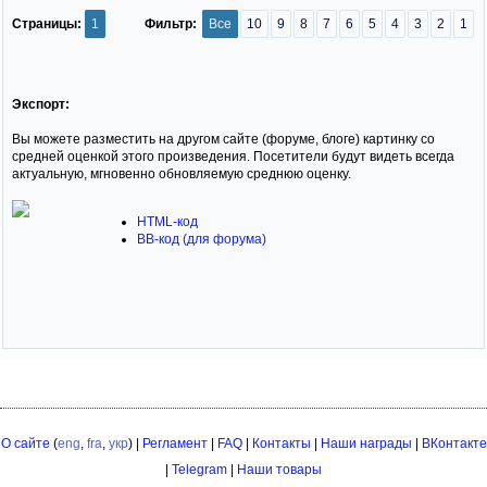
Страницы:
1
Фильтр:
Все
10
9
8
7
6
5
4
3
2
1
Экспорт:
Вы можете разместить на другом сайте (форуме, блоге) картинку со
средней оценкой этого произведения. Посетители будут видеть всегда
актуальную, мгновенно обновляемую среднюю оценку.
HTML-код
BB-код (для форума)
О сайте
(
eng
,
fra
,
укр
) |
Регламент
|
FAQ
|
Контакты
|
Наши награды
|
ВКонтакте
|
Telegram
|
Наши товары