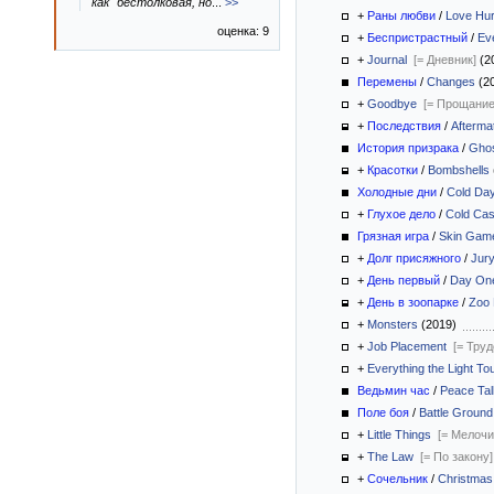
как "бестолковая, но
...
>>
+
Раны любви
/
Love Hur
оценка: 9
+
Беспристрастный
/
Ev
+
Journal
[= Дневник]
(2
Перемены
/
Changes
(2
+
Goodbye
[= Прощание
+
Последствия
/
Afterma
История призрака
/
Ghos
+
Красотки
/
Bombshells
Холодные дни
/
Cold Da
+
Глухое дело
/
Cold Ca
Грязная игра
/
Skin Gam
+
Долг присяжного
/
Jur
+
День первый
/
Day On
+
День в зоопарке
/
Zoo
+
Monsters
(2019)
+
Job Placement
[= Тру
+
Everything the Light T
Ведьмин час
/
Peace Ta
Поле боя
/
Battle Ground
+
Little Things
[= Мелочи
+
The Law
[= По закону]
+
Сочельник
/
Christmas