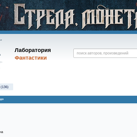
Лаборатория
Фантастики
 (136)
а»
на