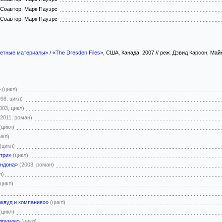
Соавтор: Марк Пауэрс
Соавтор: Марк Пауэрс
етные материалы» / «The Dresden Files»
, США, Канада, 2007 // реж. Дэвид Карсон, Ма
»
(цикл)
998, цикл)
003, цикл)
(2011, роман)
(цикл)
икл)
(цикл)
три»
(цикл)
ондона»
(2003, роман)
л)
(цикл)
оквуд и компания»»
(цикл)
(цикл)
 друида»
(цикл)