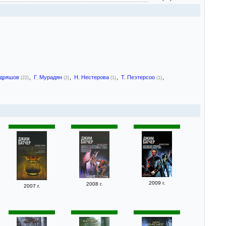
удряшов
,
Г. Мурадян
,
Н. Нестерова
,
Т. Пеэтерсоо
,
(22)
(2)
(1)
(1)
2009 г.
2008 г.
2007 г.