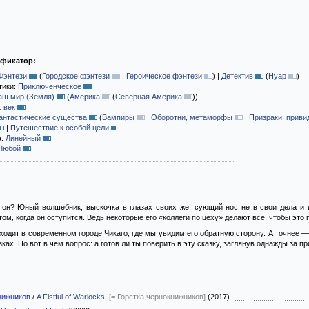
ификатор:
Фэнтези
(
Городское фэнтези
|
Героическое фэнтези
)
|
Детектив
(
Нуар
)
тики:
Приключенческое
аш мир (Земля)
(
Америка
(
Северная Америка
)
)
1 век
антастические существа
(
Вампиры
|
Оборотни, метаморфы
|
Призраки, приви
|
Путешествие к особой цели
а:
Линейный
Любой
 он? Юный волшебник, выскочка в глазах своих же, сующий нос не в свои дела и
ом, когда он оступится. Ведь некоторые его «коллеги по цеху» делают всё, чтобы это 
ходит в современном городе Чикаго, где мы увидим его обратную сторону. А точнее —
ках. Но вот в чём вопрос: а готов ли ты поверить в эту сказку, заглянув однажды за 
нижников
/
A Fistful of Warlocks
[= Горстка чернокнижников]
(2017)