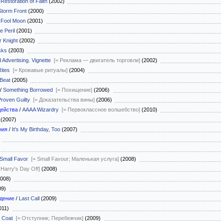
 Restoration of Faith
(2002)
Storm Front
(2000)
/
Fool Moon
(2001)
 Peril
(2001)
 Knight
(2002)
sks
(2003)
d Advertising. Vignette
[= Реклама — двигатель торговли]
(2002)
ites
[= Кровавые ритуалы]
(2004)
Beat
(2005)
/
Something Borrowed
[= Похищение]
(2006)
Proven Guilty
[= Доказательства вины]
(2006)
действа
/
AAAA Wizardry
[= Первоклассное волшебство]
(2010)
(2007)
ния
/
It's My Birthday, Too
(2007)
)
Small Favor
[= Small Favour; Маленькая услуга]
(2008)
 Harry's Day Off]
(2008)
2008)
09)
дение
/
Last Call
(2009)
011)
 Coat
[= Отступник; Перебежчик]
(2009)