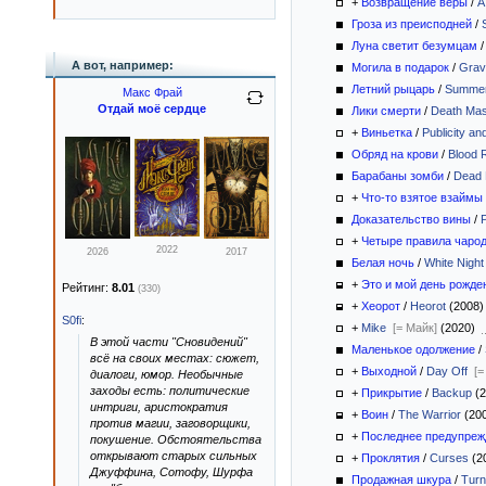
+
Возвращение веры
/
A
Гроза из преисподней
/
Луна светит безумцам
А вот, например:
Могила в подарок
/
Grave
Летний рыцарь
/
Summer
Макс Фрай
Отдай моё сердце
Лики смерти
/
Death Ma
+
Виньетка
/
Publicity an
Обряд на крови
/
Blood R
Барабаны зомби
/
Dead 
+
Что-то взятое взаймы
Доказательство вины
/
+
Четыре правила чаро
2022
2026
2017
Белая ночь
/
White Night
+
Это и мой день рожде
Рейтинг:
8.01
(330)
+
Хеорот
/
Heorot
(2008
S0fi
:
+
Mike
[= Майк]
(2020)
В этой части "Сновидений"
Маленькое одолжение
/
всё на своих местах: сюжет,
+
Выходной
/
Day Off
[=
диалоги, юмор. Необычные
заходы есть: политические
+
Прикрытие
/
Backup
(
интриги, аристократия
+
Воин
/
The Warrior
(20
против магии, заговорщики,
+
Последнее предупреж
покушение. Обстоятельства
открывают старых сильных
+
Проклятия
/
Curses
(2
Джуффина, Сотофу, Шурфа
Продажная шкура
/
Turn