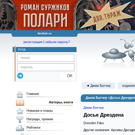
fantlab ru
регистрация
|
забыли пароль?
вход
OK
◄ Джим Батчер
издания
Главная
Джим Батчер «Досье Дрезден
Авторы, книги
Джим Батчер
Новинки и планы
Досье Дрездена
Награды, премии
Dresden Files
Рейтинги
Другие названия: Архивы Дрезде