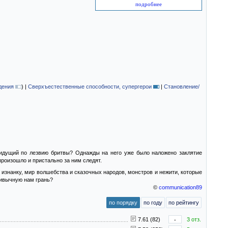
подробнее
дения
)
|
Сверхъестественные способности, супергерои
|
Становление/
 идущий по лезвию бритвы? Однажды на него уже было наложено заклятие
произошло и пристально за ним следят.
 изнанку, мир волшебства и сказочных народов, монстров и нежити, которые
привычную нам грань?
©
communication89
по порядку
по году
по рейтингу
7.61 (82)
-
3 отз.