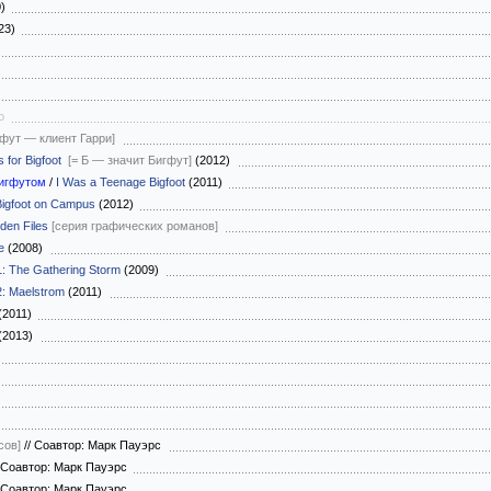
0)
23)
о
гфут — клиент Гарри]
s for Bigfoot
[= Б — значит Бигфут]
(2012)
бигфутом
/
I Was a Teenage Bigfoot
(2011)
Bigfoot on Campus
(2012)
den Files
[серия графических романов]
e
(2008)
1: The Gathering Storm
(2009)
2: Maelstrom
(2011)
(2011)
(2013)
сов]
//
Соавтор: Марк Пауэрс
Соавтор: Марк Пауэрс
Соавтор: Марк Пауэрс