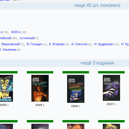
+ещё 45 шт. похожего
-е
,
2020-е
(76)
(26)
лийский
,
эстонский
(86)
(7)
. Вершовский
,
В. Гольдич
,
К. Егорова
,
И. Елетски
,
Н. Кудряшев
,
Н. К
(2)
(1)
(3)
(6)
(12)
Н. Ульянова
(5)
+ещё 3 издания
2007 г.
2005 г.
2006 г.
2006 г.