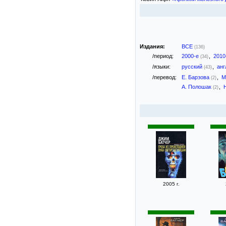
Издания:
ВСЕ
(136)
/период:
2000-е
,
2010
(34)
/языки:
русский
,
анг
(43)
/перевод:
Е. Барзова
,
М
(2)
А. Полошак
,
(2)
2005 г.