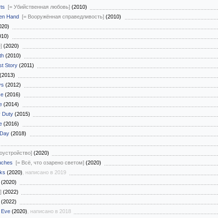
ts
[= Убийственная любовь]
(2010)
en Hand
[= Вооружённая справедливость]
(2010)
020)
010)
]
(2020)
th
(2010)
t Story
(2011)
(2013)
ys
(2012)
se
(2016)
e
(2014)
y Duty
(2015)
e
(2016)
 Day
(2018)
доустройство]
(2020)
ouches
[= Всё, что озарено светом]
(2020)
lks
(2020)
, написано в 2019
(2020)
]
(2022)
(2022)
 Eve
(2020)
, написано в 2018