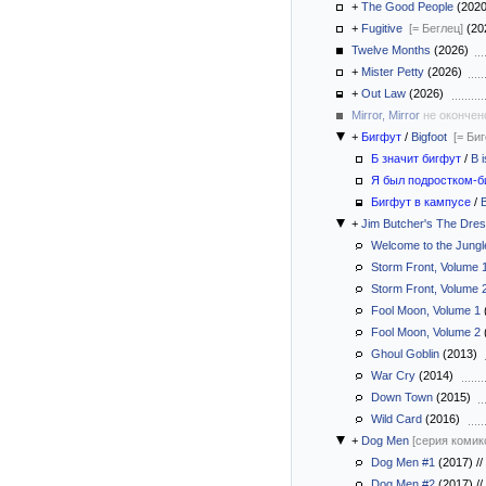
+
The Good People
(202
+
Fugitive
[= Беглец]
(20
Twelve Months
(2026)
+
Mister Petty
(2026)
+
Out Law
(2026)
Mirror, Mirror
не окончен
+
Бигфут
/
Bigfoot
[= Би
Б значит бигфут
/
B i
Я был подростком-
Бигфут в кампусе
/
+
Jim Butcher's The Dres
Welcome to the Jungl
Storm Front, Volume 
Storm Front, Volume 
Fool Moon, Volume 1
Fool Moon, Volume 2
Ghoul Goblin
(2013)
War Cry
(2014)
Down Town
(2015)
Wild Card
(2016)
+
Dog Men
[серия комик
Dog Men #1
(2017)
//
Dog Men #2
(2017)
//