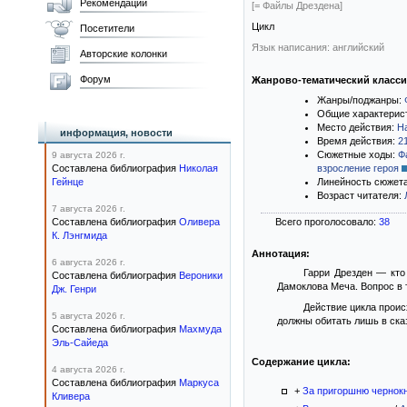
Рекомендации
[= Файлы Дрездена]
Цикл
Посетители
Язык написания: английский
Авторские колонки
Форум
Жанрово-тематический класс
Жанры/поджанры:
Общие характерис
Место действия:
Н
информация, новости
Время действия:
2
Сюжетные ходы:
Ф
9 августа 2026 г.
Составлена библиография
Николая
взросление героя
Гейнце
Линейность сюжет
Возраст читателя:
7 августа 2026 г.
Составлена библиография
Оливера
Всего проголосовало:
38
К. Лэнгмида
Аннотация:
6 августа 2026 г.
Гарри Дрезден — кто
Составлена библиография
Вероники
Дамоклова Меча. Вопрос в т
Дж. Генри
Действие цикла проис
5 августа 2026 г.
должны обитать лишь в сказ
Составлена библиография
Махмуда
Эль-Сайеда
Содержание цикла:
4 августа 2026 г.
Составлена библиография
Маркуса
+
За пригоршню чернок
Кливера