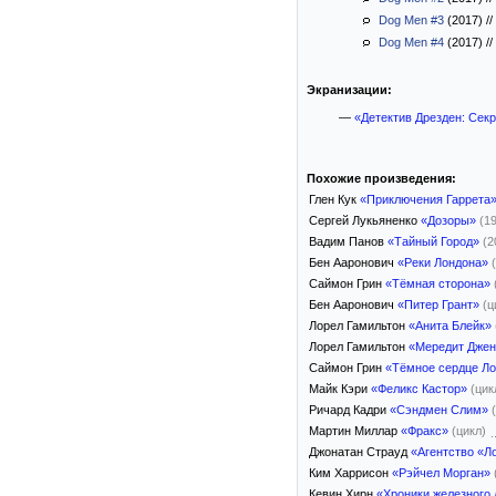
Dog Men #3
(2017)
//
Dog Men #4
(2017)
//
Экранизации:
—
«Детектив Дрезден: Секр
Похожие произведения:
Глен Кук
«Приключения Гаррета
Сергей Лукьяненко
«Дозоры»
(1
Вадим Панов
«Тайный Город»
(2
Бен Ааронович
«Реки Лондона»
Саймон Грин
«Тёмная сторона»
Бен Ааронович
«Питер Грант»
(ц
Лорел Гамильтон
«Анита Блейк»
Лорел Гамильтон
«Мередит Джен
Саймон Грин
«Тёмное сердце Л
Майк Кэри
«Феликс Кастор»
(цик
Ричард Кадри
«Сэндмен Слим»
Мартин Миллар
«Фракс»
(цикл)
Джонатан Страуд
«Агентство «Л
Ким Харрисон
«Рэйчел Морган»
Кевин Хирн
«Хроники железного