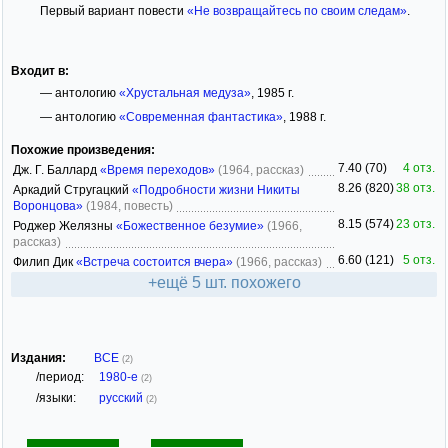
Первый вариант повести
«Не возвращайтесь по своим следам»
.
Входит в:
— антологию
«Хрустальная медуза»
, 1985 г.
— антологию
«Современная фантастика»
, 1988 г.
Похожие произведения:
7.40 (70)
4 отз.
Дж. Г. Баллард
«Время переходов»
(1964, рассказ)
8.26 (820)
38 отз.
Аркадий Стругацкий
«Подробности жизни Никиты
Воронцова»
(1984, повесть)
8.15 (574)
23 отз.
Роджер Желязны
«Божественное безумие»
(1966,
рассказ)
6.60 (121)
5 отз.
Филип Дик
«Встреча состоится вчера»
(1966, рассказ)
+ещё 5 шт. похожего
Издания:
ВСЕ
(2)
/период:
1980-е
(2)
/языки:
русский
(2)