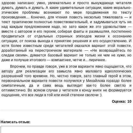
здорово написано: умно, увлекательно и просто вынуждающе читателя
думать, думать и думать. А какие удивительные ситуации, какие морально-
этические проблемы возникают по мере продвижения по тексту
произведения.... Конечно, для чтения повесть несколько тяжеловата — и
текст практически полностью повествовательный, и задумываться чуть не
над каждым предложением надо, но зато какое же это удовольствие —
вместе с автором и его героем, собирая факты и размышляя, постепенно
продвигаться от отдельных странных эпизодов жизни к осознанию
ситуации, от поиска выхода к принятию решения и его осуществлению. И
хотя более известным среди читателей оказался вариант этой повести,
доработанный на перестроечном материале — «Не возвращайтесь по
следам своим», думается базовый вариант не только ни чем не хуже, но
даже и получше итогового — компактнее, четче и... лиричнее.
Впрочем, по правде говоря, уже в этом варианте явно ощущается, что
автору для реализации его замысла явно маловато идеологических
разрешений того времени. Но, честно говоря, зато главный герой в этом,
первоначальном варианте повести получился у Михайлова гораздо более
симпатичным, да и сама вещь выглядит как-то более светло и
оптимистично. Во всяком случае у читателя к концу книги не формируется
ощущение, что все люди в той или иной степени сволочи :).
Оценка:
10
Написать отзыв: