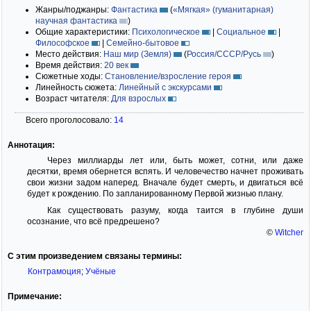
Жанры/поджанры:
Фантастика
(
«Мягкая» (гуманитарная)
научная фантастика
)
Общие характеристики:
Психологическое
|
Социальное
|
Философское
|
Семейно-бытовое
Место действия:
Наш мир (Земля)
(
Россия/СССР/Русь
)
Время действия:
20 век
Сюжетные ходы:
Становление/взросление героя
Линейность сюжета:
Линейный с экскурсами
Возраст читателя:
Для взрослых
Всего проголосовало:
14
Аннотация:
Через миллиарды лет или, быть может, сотни, или даже
десятки, время обернется вспять. И человечество начнет проживать
свои жизни задом наперед. Вначале будет смерть, и двигаться всё
будет к рождению. По запланированному Первой жизнью плану.
Как существовать разуму, когда таится в глубине души
осознание, что всё предрешено?
©
Witcher
С этим произведением связаны термины:
Контрамоция
;
Учёные
Примечание: