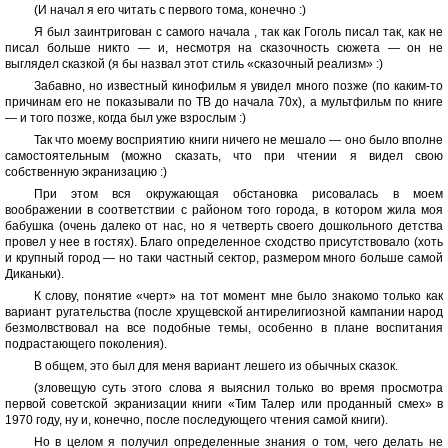
(И начал я его читать с первого тома, конечно :)
Я был заинтригован с самого начала , так как Гоголь писал так, как не
писал больше никто — и, несмотря на сказочность сюжета — он не
выглядел сказкой (я бы назвал этот стиль «сказочный реализм» :)
Забавно, но известный кинофильм я увидел много позже (по каким-то
причинам его не показывали по ТВ до начала 70х), а мультфильм по книге
— и того позже, когда был уже взрослым :)
Так что моему восприятию книги ничего не мешало — оно было вполне
самостоятельным (можно сказать, что при чтении я видел свою
собственную экранизацию :)
При этом вся окружающая обстановка рисовалась в моем
воображении в соответствии с районом того города, в котором жила моя
бабушка (очень далеко от нас, но я четверть своего дошкольного детства
провел у нее в гостях). Благо определенное сходство присутствовало (хоть
и крупный город — но таки частный сектор, размером много больше самой
Диканьки).
К слову, понятие «черт» на тот момент мне было знакомо только как
вариант ругательства (после хрущевской антирелигиозной кампании народ
безмолвствовал на все подобные темы, особенно в плане воспитания
подрастающего поколения).
В общем, это был для меня вариант лешего из обычных сказок.
(зловещую суть этого слова я выяснил только во время просмотра
первой советской экранизации книги «Тим Талер или проданный смех» в
1970 году, ну и, конечно, после последующего чтения самой книги).
Но в целом я получил определенные знания о том, чего делать не