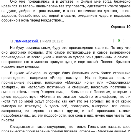
Оно мне понравилось и в детстве, и фильм мне тогда безмерно
нравился. И теперь, вновь перечитав эту повесть, чувствуется что-то эдакое
на душе, доброе и трогательное, и вновь вспоминается детство,.. с его
задором, беззаботностью, верой в сказки, ожиданием чудес и подарков,
особенно в ночь перед Рождеством...
Оценка:
10
[
9
]
Ламинарский
,
1 июля 2012 г.
Не буду оригинальным, буду это произведение хвалить. Потому что
оно достойно похвалы. Это самое потрясающее и самое выверенное
произведение из всего цикла «Вечера на хуторе близ Диканьки». И самое...
нестрашное (хотя мистика присутствует, и еще какая!). Повесть брызжет
искрометным юмором.
В цикле «Вечера на хуторе близ Диканьки» есть более страшные
произведения, например «Вечер накануне Ивана Купала», есть и
пронизанные поэзией, например «Майская ночь» или «Сорочинская
ярмарка», но настолько поэтичных и смешных, насколько поэтична и
смешна «Ночь перед Рождеством», — больше нет! Повестям, которые в
цикле предшествуют «Ночи...» не хватает какой-то отшлифовки, что ли
(хотя тут со мной будут спорить: как же? это же Гоголь!!!, но я от своих
выводов не откажусь). А здесь всё, повторюсь, выверено, все линии
завершены, из одного вытекает другое, и всё пронизано такими
подробностями... ах, эти подробности, вся соль в них, нужно еще уметь так
писать!
Складывается такое ощущение, что только Гоголь мог назвать свое
прозаическое произведение поэмой (правда, другое — «Мертвые души»). И