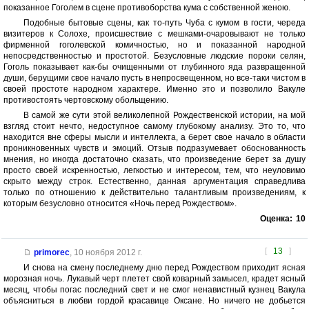
показанное Гоголем в сцене противоборства кума с собственной женою.
Подобные бытовые сцены, как то-путь Чуба с кумом в гости, череда
визитеров к Солохе, происшествие с мешками-очаровывают не только
фирменной гоголевской комичностью, но и показанной народной
непосредственностью и простотой. Безусловные людские пороки селян,
Гоголь показывает как-бы очищенными от глубинного яда развращенной
души, берущими свое начало пусть в непросвещенном, но все-таки чистом в
своей простоте народном характере. Именно это и позволило Вакуле
противостоять чертовскому обольщению.
В самой же сути этой великолепной Рождественской истории, на мой
взгляд стоит нечто, недоступное самому глубокому анализу. Это то, что
находится вне сферы мысли и интеллекта, а берет свое начало в области
проникновенных чувств и эмоций. Отзыв подразумевает обоснованность
мнения, но иногда достаточно сказать, что произведение берет за душу
просто своей искренностью, легкостью и интересом, тем, что неуловимо
скрыто между строк. Естественно, данная аргументация справедлива
только по отношению к действительно талантливым произведениям, к
которым безусловно относится «Ночь перед Рождеством».
Оценка:
10
[
13
]
primorec
,
10 ноября 2012 г.
И снова на смену последнему дню перед Рождеством приходит ясная
морозная ночь. Лукавый черт плетет свой коварный замысел, крадет ясный
месяц, чтобы погас последний свет и не смог ненавистный кузнец Вакула
объясниться в любви гордой красавице Оксане. Но ничего не добьется