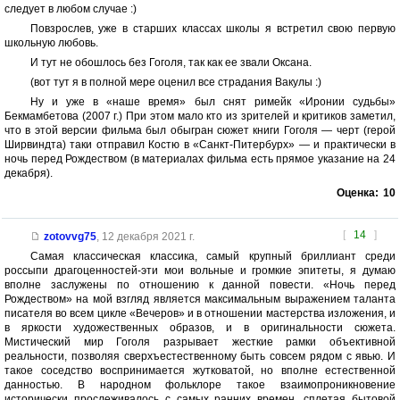
следует в любом случае :)
Повзрослев, уже в старших классах школы я встретил свою первую
школьную любовь.
И тут не обошлось без Гоголя, так как ее звали Оксана.
(вот тут я в полной мере оценил все страдания Вакулы :)
Ну и уже в «наше время» был снят римейк «Иронии судьбы»
Бекмамбетова (2007 г.) При этом мало кто из зрителей и критиков заметил,
что в этой версии фильма был обыгран сюжет книги Гоголя — черт (герой
Ширвиндта) таки отправил Костю в «Санкт-Питербурх» — и практически в
ночь перед Рождеством (в материалах фильма есть прямое указание на 24
декабря).
Оценка:
10
[
14
]
zotovvg75
,
12 декабря 2021 г.
Самая классическая классика, самый крупный бриллиант среди
россыпи драгоценностей-эти мои вольные и громкие эпитеты, я думаю
вполне заслужены по отношению к данной повести. «Ночь перед
Рождеством» на мой взгляд является максимальным выражением таланта
писателя во всем цикле «Вечеров» и в отношении мастерства изложения, и
в яркости художественных образов, и в оригинальности сюжета.
Мистический мир Гоголя разрывает жесткие рамки объективной
реальности, позволяя сверхъестественному быть совсем рядом с явью. И
такое соседство воспринимается жутковатой, но вполне естественной
данностью. В народном фольклоре такое взаимопроникновение
исторически прослеживалось с самых ранних времен, сплетая бытовой