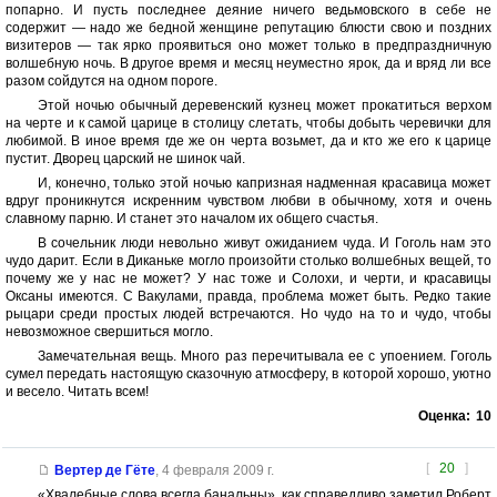
попарно. И пусть последнее деяние ничего ведьмовского в себе не
содержит — надо же бедной женщине репутацию блюсти свою и поздних
визитеров — так ярко проявиться оно может только в предпраздничную
волшебную ночь. В другое время и месяц неуместно ярок, да и вряд ли все
разом сойдутся на одном пороге.
Этой ночью обычный деревенский кузнец может прокатиться верхом
на черте и к самой царице в столицу слетать, чтобы добыть черевички для
любимой. В иное время где же он черта возьмет, да и кто же его к царице
пустит. Дворец царский не шинок чай.
И, конечно, только этой ночью капризная надменная красавица может
вдруг проникнутся искренним чувством любви в обычному, хотя и очень
славному парню. И станет это началом их общего счастья.
В сочельник люди невольно живут ожиданием чуда. И Гоголь нам это
чудо дарит. Если в Диканьке могло произойти столько волшебных вещей, то
почему же у нас не может? У нас тоже и Солохи, и черти, и красавицы
Оксаны имеются. С Вакулами, правда, проблема может быть. Редко такие
рыцари среди простых людей встречаются. Но чудо на то и чудо, чтобы
невозможное свершиться могло.
Замечательная вещь. Много раз перечитывала ее с упоением. Гоголь
сумел передать настоящую сказочную атмосферу, в которой хорошо, уютно
и весело. Читать всем!
Оценка:
10
[
20
]
Вертер де Гёте
,
4 февраля 2009 г.
«Хвалебные слова всегда банальны», как справедливо заметил Роберт