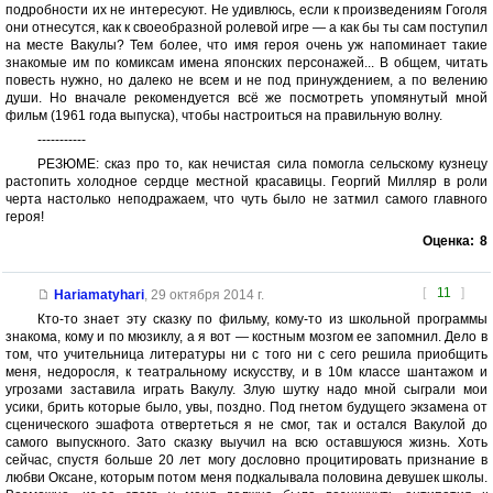
подробности их не интересуют. Не удивлюсь, если к произведениям Гоголя
они отнесутся, как к своеобразной ролевой игре — а как бы ты сам поступил
на месте Вакулы? Тем более, что имя героя очень уж напоминает такие
знакомые им по комиксам имена японских персонажей... В общем, читать
повесть нужно, но далеко не всем и не под принуждением, а по велению
души. Но вначале рекомендуется всё же посмотреть упомянутый мной
фильм (1961 года выпуска), чтобы настроиться на правильную волну.
-----------
РЕЗЮМЕ: сказ про то, как нечистая сила помогла сельскому кузнецу
растопить холодное сердце местной красавицы. Георгий Милляр в роли
черта настолько неподражаем, что чуть было не затмил самого главного
героя!
Оценка:
8
[
11
]
Hariamatyhari
,
29 октября 2014 г.
Кто-то знает эту сказку по фильму, кому-то из школьной программы
знакома, кому и по мюзиклу, а я вот — костным мозгом ее запомнил. Дело в
том, что учительница литературы ни с того ни с сего решила приобщить
меня, недоросля, к театральному искусству, и в 10м классе шантажом и
угрозами заставила играть Вакулу. Злую шутку надо мной сыграли мои
усики, брить которые было, увы, поздно. Под гнетом будущего экзамена от
сценического эшафота отвертеться я не смог, так и остался Вакулой до
самого выпускного. Зато сказку выучил на всю оставшуюся жизнь. Хоть
сейчас, спустя больше 20 лет могу дословно процитировать признание в
любви Оксане, которым потом меня подкалывала половина девушек школы.