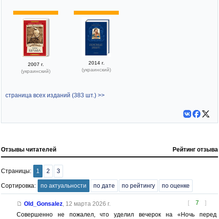
2014 г.
2007 г.
(украинский)
(украинский)
страница всех изданий (383 шт.) >>
Отзывы читателей
Рейтинг отзыва
Страницы:
1
2
3
Сортировка:
по актуальности
по дате
по рейтингу
по оценке
[
7
]
Old_Gonsalez
,
12 марта 2026 г.
Совершенно не пожалел, что уделил вечерок на «Ночь перед