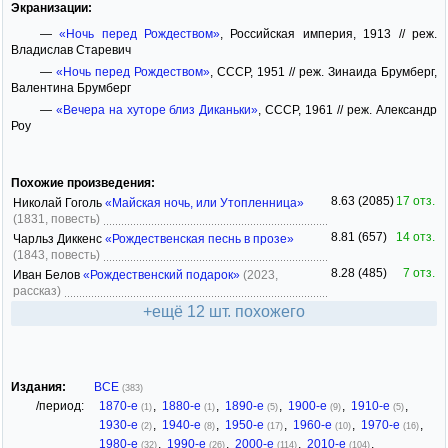
Экранизации:
—
«Ночь перед Рождеством»
, Российская империя, 1913 // реж.
Владислав Старевич
—
«Ночь перед Рождеством»
, СССР, 1951 // реж. Зинаида Брумберг,
Валентина Брумберг
—
«Вечера на хуторе близ Диканьки»
, СССР, 1961 // реж. Александр
Роу
Похожие произведения:
8.63 (2085)
17 отз.
Николай Гоголь
«Майская ночь, или Утопленница»
(1831, повесть)
8.81 (657)
14 отз.
Чарльз Диккенс
«Рождественская песнь в прозе»
(1843, повесть)
8.28 (485)
7 отз.
Иван Белов
«Рождественский подарок»
(2023,
рассказ)
+ещё 12 шт. похожего
Издания:
ВСЕ
(383)
/период:
1870-е
,
1880-е
,
1890-е
,
1900-е
,
1910-е
,
(1)
(1)
(5)
(9)
(5)
1930-е
,
1940-е
,
1950-е
,
1960-е
,
1970-е
,
(2)
(8)
(17)
(10)
(16)
1980-е
,
1990-е
,
2000-е
,
2010-е
,
(32)
(26)
(114)
(104)