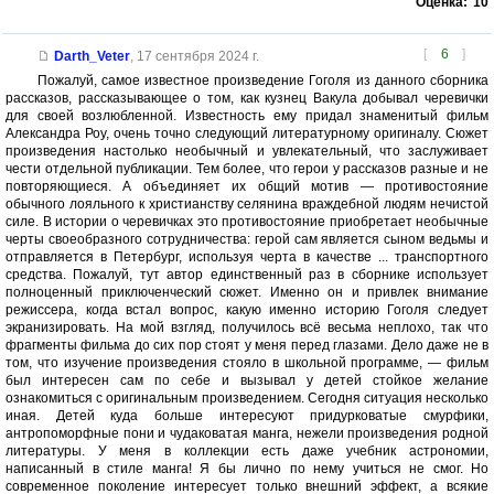
Оценка:
10
[
6
]
Darth_Veter
,
17 сентября 2024 г.
Пожалуй, самое известное произведение Гоголя из данного сборника
рассказов, рассказывающее о том, как кузнец Вакула добывал черевички
для своей возлюбленной. Известность ему придал знаменитый фильм
Александра Роу, очень точно следующий литературному оригиналу. Сюжет
произведения настолько необычный и увлекательный, что заслуживает
чести отдельной публикации. Тем более, что герои у рассказов разные и не
повторяющиеся. А объединяет их общий мотив — противостояние
обычного лояльного к христианству селянина враждебной людям нечистой
силе. В истории о черевичках это противостояние приобретает необычные
черты своеобразного сотрудничества: герой сам является сыном ведьмы и
отправляется в Петербург, используя черта в качестве ... транспортного
средства. Пожалуй, тут автор единственный раз в сборнике использует
полноценный приключенческий сюжет. Именно он и привлек внимание
режиссера, когда встал вопрос, какую именно историю Гоголя следует
экранизировать. На мой взгляд, получилось всё весьма неплохо, так что
фрагменты фильма до сих пор стоят у меня перед глазами. Дело даже не в
том, что изучение произведения стояло в школьной программе, — фильм
был интересен сам по себе и вызывал у детей стойкое желание
ознакомиться с оригинальным произведением. Сегодня ситуация несколько
иная. Детей куда больше интересуют придурковатые смурфики,
антропоморфные пони и чудаковатая манга, нежели произведения родной
литературы. У меня в коллекции есть даже учебник астрономии,
написанный в стиле манга! Я бы лично по нему учиться не смог. Но
современное поколение интересует только внешний эффект, а всякие