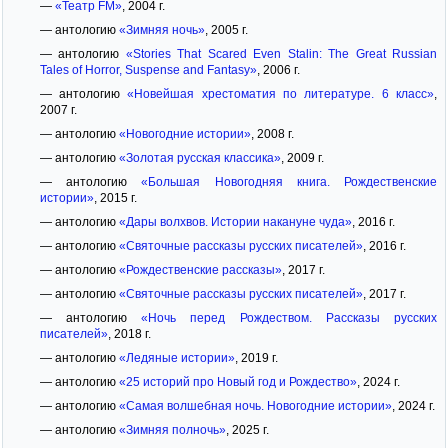
—
«Театр FM»
, 2004 г.
— антологию
«Зимняя ночь»
, 2005 г.
— антологию
«Stories That Scared Even Stalin: The Great Russian
Tales of Horror, Suspense and Fantasy»
, 2006 г.
— антологию
«Новейшая хрестоматия по литературе. 6 класс»
,
2007 г.
— антологию
«Новогодние истории»
, 2008 г.
— антологию
«Золотая русская классика»
, 2009 г.
— антологию
«Большая Новогодняя книга. Рождественские
истории»
, 2015 г.
— антологию
«Дары волхвов. Истории накануне чуда»
, 2016 г.
— антологию
«Святочные рассказы русских писателей»
, 2016 г.
— антологию
«Рождественские рассказы»
, 2017 г.
— антологию
«Святочные рассказы русских писателей»
, 2017 г.
— антологию
«Ночь перед Рождеством. Рассказы русских
писателей»
, 2018 г.
— антологию
«Ледяные истории»
, 2019 г.
— антологию
«25 историй про Новый год и Рождество»
, 2024 г.
— антологию
«Самая волшебная ночь. Новогодние истории»
, 2024 г.
— антологию
«Зимняя полночь»
, 2025 г.