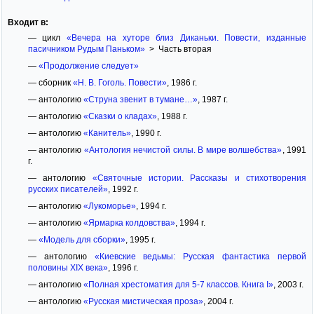
Входит в:
— цикл
«Вечера на хуторе близ Диканьки. Повести, изданные
пасичником Рудым Паньком»
> Часть вторая
—
«Продолжение следует»
— сборник
«Н. В. Гоголь. Повести»
, 1986 г.
— антологию
«Струна звенит в тумане…»
, 1987 г.
— антологию
«Сказки о кладах»
, 1988 г.
— антологию
«Канитель»
, 1990 г.
— антологию
«Антология нечистой силы. В мире волшебства»
, 1991
г.
— антологию
«Святочные истории. Рассказы и стихотворения
русских писателей»
, 1992 г.
— антологию
«Лукоморье»
, 1994 г.
— антологию
«Ярмарка колдовства»
, 1994 г.
—
«Модель для сборки»
, 1995 г.
— антологию
«Киевские ведьмы: Русская фантастика первой
половины XIX века»
, 1996 г.
— антологию
«Полная хрестоматия для 5-7 классов. Книга I»
, 2003 г.
— антологию
«Русская мистическая проза»
, 2004 г.