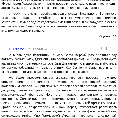
«Ночь перед Рождеством» — такая поэма в прозе, каких, извините, ни один
автор (будь он хоть трижды поэт!) еще не писал и вряд ли напишет...
И если чуть-чуть перефразировать слова Виссариона Белинского
(сказанные, правда о «Майской ночи»), то будет очень справедливо:
«Читайте «Ночь перед Рождеством» в летний вечер, и вы забудете о лете с
его зноем; вам будет чудиться эта темная снежная ночь благословенного
юга, полная чудес и тайн...».
Оценка:
10
[
9
]
ivan2543
,
21 апреля 2011 г.
И вновь даже вспомнить не могу, когда первый раз прочитал эту
повесть. Может быть, даже сначала посмотрел фильм 1961 года, почему-то
называвшийся «Вечера на хуторе близ Диканьки», или даже мультфильм, а
потом уже обратился к первоисточнику. Как бы то ни было, прочитал я
«Ночь перед Рождеством», скорее всего, где-то в 4 классе.
Не будет преувеличением сказать, что эта повесть – лучшее
произведение Гоголя-юмориста, лучшая часть позитивной, веселой
половины «Вечеров…» Приключения героев повести заставляют смеяться
до упаду, сюжет закручен так, что и не снилось современным авторам
юмористической фэнтези. Чего стоят только спрятанные в мешках
поклонники Солохи или наивная прямота кузнеца на аудиенции у царицы.
Все и перечислять — смысла нет. То, что в «Сорочинской ярмарке» только
брало разбег и разрасталось, в «Ночи перед Рождеством раскрылось
полностью – яркое, сказочное видение мира, атмосфера волшебства,
оживающего мифа. Мир Гоголевской Украины – это мир, наполненный