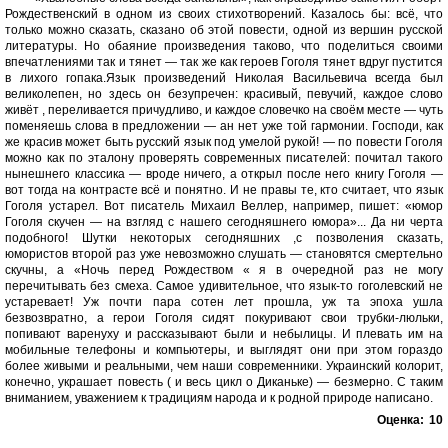
Рождественский в одном из своих стихотворений. Казалось бы: всё, что
только можно сказать, сказано об этой повести, одной из вершин русской
литературы. Но обаяние произведения таково, что поделиться своими
впечатлениями так и тянет — так же как героев Гоголя тянет вдруг пустится
в лихого гопака.Язык произведений Николая Васильевича всегда был
великолепен, но здесь он безупречен: красивый, певучий, каждое слово
живёт , переливается причудливо, и каждое словечко на своём месте — чуть
поменяешь слова в предложении — ан нет уже той гармонии. Господи, как
же красив может быть русский язык под умелой рукой! — по повести Гоголя
можно как по эталону проверять современных писателей: почитал такого
нынешнего классика — вроде ничего, а открыл после него книгу Гоголя —
вот тогда на контрасте всё и понятно. И не правы те, кто считает, что язык
Гоголя устарел. Вот писатель Михаил Веллер, например, пишет: «юмор
Гоголя скучен — на взгляд с нашего сегодняшнего юмора»... Да ни черта
подобного! Шутки некоторых сегодняшних ,с позволения сказать,
юмористов второй раз уже невозможно слушать — становятся смертельно
скучны, а «Ночь перед Рождеством « я в очередной раз не могу
перечитывать без смеха. Самое удивительное, что язык-то гоголевский не
устаревает! Уж почти пара сотен лет прошла, уж та эпоха ушла
безвозвратно, а герои Гоголя сидят покуривают свои трубки-люльки,
попивают варенуху и рассказывают были и небылицы. И плевать им на
мобильные телефоны и компьютеры, и выглядят они при этом гораздо
более живыми и реальными, чем наши современники. Украинский колорит,
конечно, украшает повесть ( и весь цикл о Диканьке) — безмерно. С таким
вниманием, уважением к традициям народа и к родной природе написано.
Оценка:
10