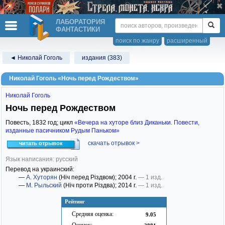
ЛАБОРАТОРИЯ
ФАНТАСТИКИ
поиск по жанру
расширенный
◄ Николай Гоголь
издания (383)
Николай Гоголь «Ночь перед Рождеством»
Николай Гоголь
Ночь перед Рождеством
Повесть,
1832
год; цикл
«Вечера на хуторе близ Диканьки. Повести,
изданные пасичником Рудым Паньком»
скачать отрывок >
читать отрывок
Язык написания: русский
Перевод на украинский:
—
А. Хуторян
(Ніч перед Різдвом)
; 2004 г.
— 1 изд.
—
М. Рыльский
(Ніч проти Різдва)
; 2014 г.
— 1 изд.
Рейтинг
Средняя оценка:
9.05
Оценок: