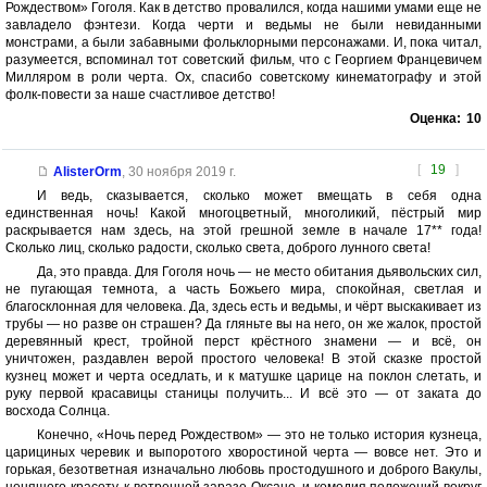
Рождеством» Гоголя. Как в детство провалился, когда нашими умами еще не
завладело фэнтези. Когда черти и ведьмы не были невиданными
монстрами, а были забавными фольклорными персонажами. И, пока читал,
разумеется, вспоминал тот советский фильм, что с Георгием Францевичем
Милляром в роли черта. Ох, спасибо советскому кинематографу и этой
фолк-повести за наше счастливое детство!
Оценка:
10
[
19
]
AlisterOrm
,
30 ноября 2019 г.
И ведь, сказывается, сколько может вмещать в себя одна
единственная ночь! Какой многоцветный, многоликий, пёстрый мир
раскрывается нам здесь, на этой грешной земле в начале 17** года!
Сколько лиц, сколько радости, сколько света, доброго лунного света!
Да, это правда. Для Гоголя ночь — не место обитания дьявольских сил,
не пугающая темнота, а часть Божьего мира, спокойная, светлая и
благосклонная для человека. Да, здесь есть и ведьмы, и чёрт выскакивает из
трубы — но разве он страшен? Да гляньте вы на него, он же жалок, простой
деревянный крест, тройной перст крёстного знамени — и всё, он
уничтожен, раздавлен верой простого человека! В этой сказке простой
кузнец может и черта оседлать, и к матушке царице на поклон слетать, и
руку первой красавицы станицы получить... И всё это — от заката до
восхода Солнца.
Конечно, «Ночь перед Рождеством» — это не только история кузнеца,
царициных черевик и выпоротого хворостиной черта — вовсе нет. Это и
горькая, безответная изначально любовь простодушного и доброго Вакулы,