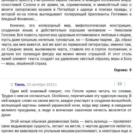
ценящего красоту, к ветренной заразе Оксане, и комедия положений вокруг
похотливой Солохи и её армии, гм, сорюмочников, и мимолётный сказ о
визите запорожских казаков в Петербург к царице в поисках правды, у
которой из-за плеча выглядывают полирующий бриллианты Потёмкин и
бледный Фонвизин...
Конечно, это иллюзорный мир, мифопоэтическая конструкция,
созданная юным, и действительно хорошим человеком — Николаем
Гоголем. Вся повесть пропитана здоровым оптимизмом и любовью к людям,
пусть даже грешным, нелепым, туповатым, но — Божьим тварям... Да, образ
черта, как мне кажется, всё же взят из германской литературы, именно там,
со Средних веков, высмеивали черта, ставили его в глупое положение, и
делали его пугающую фигуру как можно менее страшной. И этот столь
яркий элемент текста создаёт на удивление светлый образец веры в Бога
— веры, лишённой страха.
Оценка:
9
[
23
]
Тиань
,
23 октября 2013 г.
Один мой знакомый говорит, что Гоголя нужно читать по словам.
Трудно с ним не согласиться. Особенно, перечитывая эту чудесную сказку. В
ней каждое слово на своем месте, каждое участвует в создании волшебной,
волнующей картины зимней украинской ночи, когда мир замер в ожидании
великого праздника, а люди и всяческая сказочная нечисть веселятся от
души.
Этой ночью обычная деревенская баба — мать кузнеца — проявляет
свою ведьмовскую сущность, летает на метле, с чертом дружится-любится,
прочих же кавалеров по угольным мешкам распихивает, а некоторых еще и