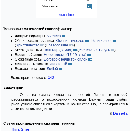
2881
Моя оценка:
-
подробнее
Жанрово-тематический классификатор:
Жанры/поджанры:
Мистика
Общие характеристики:
Юмористическое
|
Религиозное
(
Христианство
(
Православие
)
)
Место действия:
Наш мир (Земля)
(
Россия/СССР/Русь
)
Время действия:
Новое время (17-19 века)
Сюжетные ходы:
Договор с нечистой силой
Линейность сюжета:
Линейный
Возраст читателя:
Любой
Всего проголосовало:
343
Аннотация:
Одна из самых известных повестей Гоголя, в которой
рассказывается о похождениях кузнеца Вакулы, ради любви
рискнувшего связаться с чертом, и, как ни странно, не проигравшем в
этом нелегком поединке.
©
Darinella
С этим произведением связаны термины:
Новый год