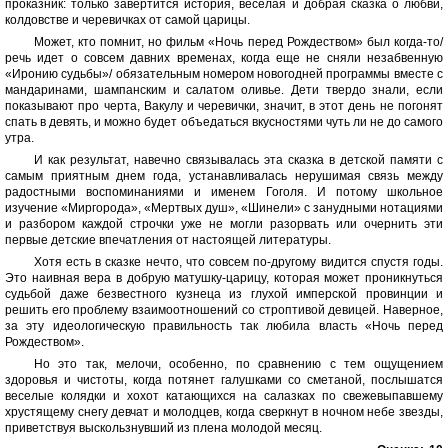
проказник: только завертится история, веселая и добрая сказка о любви,
колдовстве и черевичках от самой царицы.
Может, кто помнит, но фильм «Ночь перед Рождеством» был когда-то/
речь идет о совсем давних временах, когда еще не сняли незабвенную
«Иронию судьбы»/ обязательным номером новогодней программы вместе с
мандаринами, шампанским и салатом оливье. Дети твердо знали, если
показывают про черта, Вакулу и черевички, значит, в этот день не погонят
спать в девять, и можно будет объедаться вкусностями чуть ли не до самого
утра.
И как результат, навечно связывалась эта сказка в детской памяти с
самым приятным днем года, устанавливалась нерушимая связь между
радостными воспоминаниями и именем Гоголя. И потому школьное
изучение «Миргорода», «Мертвых душ», «Шинели» с занудными нотациями
и разбором каждой строчки уже не могли разорвать или очернить эти
первые детские впечатления от настоящей литературы.
Хотя есть в сказке нечто, что совсем по-другому видится спустя годы.
Это наивная вера в добрую матушку-царицу, которая может проникнуться
судьбой даже безвестного кузнеца из глухой имперской провинции и
решить его проблему взаимоотношений со строптивой девицей. Наверное,
за эту идеологическую правильность так любила власть «Ночь перед
Рождеством».
Но это так, мелочи, особенно, по сравнению с тем ощущением
здоровья и чистоты, когда потянет галушками со сметаной, послышатся
веселые колядки и хохот катающихся на салазках по свежевыпавшему
хрустящему снегу девчат и молодцев, когда сверкнут в ночном небе звезды,
приветствуя выскользнувший из плена молодой месяц.