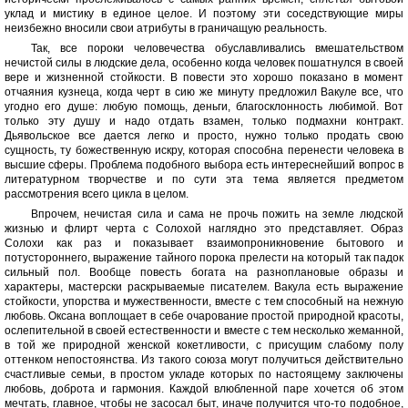
уклад и мистику в единое целое. И поэтому эти соседствующие миры
неизбежно вносили свои атрибуты в граничащую реальность.
Так, все пороки человечества обуславливались вмешательством
нечистой силы в людские дела, особенно когда человек пошатнулся в своей
вере и жизненной стойкости. В повести это хорошо показано в момент
отчаяния кузнеца, когда черт в сию же минуту предложил Вакуле все, что
угодно его душе: любую помощь, деньги, благосклонность любимой. Вот
только эту душу и надо отдать взамен, только подмахни контракт.
Дьявольское все дается легко и просто, нужно только продать свою
сущность, ту божественную искру, которая способна перенести человека в
высшие сферы. Проблема подобного выбора есть интереснейший вопрос в
литературном творчестве и по сути эта тема является предметом
рассмотрения всего цикла в целом.
Впрочем, нечистая сила и сама не прочь пожить на земле людской
жизнью и флирт черта с Солохой наглядно это представляет. Образ
Солохи как раз и показывает взаимопроникновение бытового и
потустороннего, выражение тайного порока прелести на который так падок
сильный пол. Вообще повесть богата на разноплановые образы и
характеры, мастерски раскрываемые писателем. Вакула есть выражение
стойкости, упорства и мужественности, вместе с тем способный на нежную
любовь. Оксана воплощает в себе очарование простой природной красоты,
ослепительной в своей естественности и вместе с тем несколько жеманной,
в той же природной женской кокетливости, с присущим слабому полу
оттенком непостоянства. Из такого союза могут получиться действительно
счастливые семьи, в простом укладе которых по настоящему заключены
любовь, доброта и гармония. Каждой влюбленной паре хочется об этом
мечтать, главное, чтобы не засосал быт, иначе получится что-то подобное,