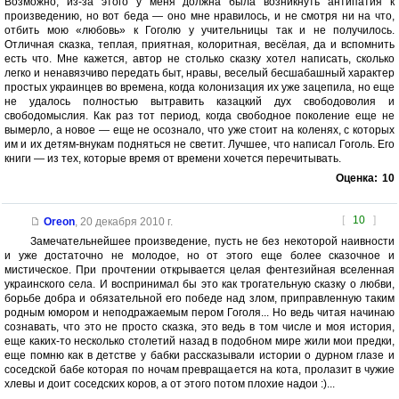
Возможно, из-за этого у меня должна была возникнуть антипатия к
произведению, но вот беда — оно мне нравилось, и не смотря ни на что,
отбить мою «любовь» к Гоголю у учительницы так и не получилось.
Отличная сказка, теплая, приятная, колоритная, весёлая, да и вспомнить
есть что. Мне кажется, автор не столько сказку хотел написать, сколько
легко и ненавязчиво передать быт, нравы, веселый бесшабашный характер
простых украинцев во времена, когда колонизация их уже зацепила, но еще
не удалось полностью вытравить казацкий дух свободоволия и
свободомыслия. Как раз тот период, когда свободное поколение еще не
вымерло, а новое — еще не осознало, что уже стоит на коленях, с которых
им и их детям-внукам подняться не светит. Лучшее, что написал Гоголь. Его
книги — из тех, которые время от времени хочется перечитывать.
Оценка:
10
[
10
]
Oreon
,
20 декабря 2010 г.
Замечательнейшее произведение, пусть не без некоторой наивности
и уже достаточно не молодое, но от этого еще более сказочное и
мистическое. При прочтении открывается целая фентезийная вселенная
украинского села. И воспринимал бы это как трогательную сказку о любви,
борьбе добра и обязательной его победе над злом, приправленную таким
родным юмором и неподражаемым пером Гоголя... Но ведь читая начинаю
сознавать, что это не просто сказка, это ведь в том числе и моя история,
еще каких-то несколько столетий назад в подобном мире жили мои предки,
еще помню как в детстве у бабки рассказывали истории о дурном глазе и
соседской бабе которая по ночам превращается на кота, пролазит в чужие
хлевы и доит соседских коров, а от этого потом плохие надои :)...