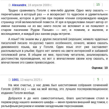
[
15
]
Alexandre
,
18 апреля 2009 г.
Трудно сравнивать Гоголя с кем-либо другим. Одно могу сказать —
перечитываю в который раз — и воскресает то чудесное и удивительное
настроение, которое в детстве при первом чтении сопровождало каждую
страницу этой великолепной повести. И зря в предисловии пишет автор от
имени пасичника «и из вас никто после не вспомнит и не пожалеет о
старом пасичнике Рудом Паньке» — нет, и помним, и жалеем, и
восхищаемся, и каждый раз заново рады встрече.
А язык? Не знаем мы у других писателей (хороших; немало чудесных
писателей писало по-русски) такого особенного, сочного, можно сказать
диковинного языка, как у Гоголя. Один язык этот уже заставляет
расплываться в улыбке; будто нет ничего на свете интересней и забавней
гоголевской речи. В общем не мне, простому читателю, анализировать
достоинства произведения, но вот о впечатлении своем хочу сказать, и
впечатление это самое превосходное.
Оценка:
10
[
5
]
1001
,
13 марта 2025 г.
На мое счастье, у нас дома был шеститомник собрания сочинений
Гоголя (1959 г.и.) — как на мой взгляд, это лучшее послереволюционное
издание Гоголя вообще.
Добрался я до него самостоятельно, благо шеститомник стоял в
первом ряду нашего книжного шкафа — меня привлек внешний вид томов, с
рельефным рисунком и некими загадочными персонажами.