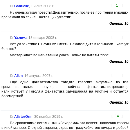
[
1
]
Gabrielle
,
1 июня 2008 г.
Ну очень жуткая повесть! Действительно, после её прочтения мурашки
пробежали по спине. Настоящий ужастик!
Оценка:
10
[
1
]
Yazewa
,
18 января 2008 г.
Вот уж воистине СТРАШНАЯ месть. Неживое дитя в колыбели... чего уж
больше?
Мастер-класс по нагнетанию ужаса. Ночью не читать! :dont:
Оценка:
10
[
1
]
Alien
,
16 августа 2007 г.
Ещё одно доказательство того,что классика актуально во все
времена,настолько популярная сейчас фантастика,потрясающе
наличиствует у Гоголя,а фантастика замешанная на мистике и остаётся
бессмертной.
Оценка:
10
[
14
]
AlisterOrm
,
30 ноября 2019 г.
По сравнению с остальными «Вечерами» эта повесть написана совсем
в иной манере. С одной стороны, здесь нет разухабистого юмора и доброй