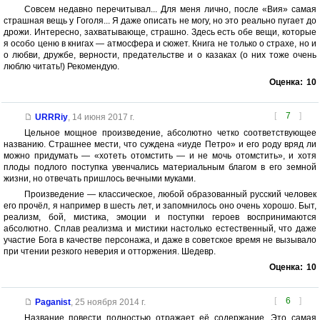
Совсем недавно перечитывал... Для меня лично, после «Вия» самая
страшная вещь у Гоголя... Я даже описать не могу, но это реально пугает до
дрожи. Интересно, захватывающе, страшно. Здесь есть обе вещи, которые
я особо ценю в книгах — атмосфера и сюжет. Книга не только о страхе, но и
о любви, дружбе, верности, предательстве и о казаках (о них тоже очень
люблю читать!) Рекомендую.
Оценка:
10
[
7
]
URRRiy
,
14 июня 2017 г.
Цельное мощное произведение, абсолютно четко соответствующее
названию. Страшнее мести, что суждена «иуде Петро» и его роду вряд ли
можно придумать — «хотеть отомстить — и не мочь отомстить», и хотя
плоды подлого поступка увенчались материальным благом в его земной
жизни, но отвечать пришлось вечными муками.
Произведение — классическое, любой образованный русский человек
его прочёл, я например в шесть лет, и запомнилось оно очень хорошо. Быт,
реализм, бой, мистика, эмоции и поступки героев воспринимаются
абсолютно. Сплав реализма и мистики настолько естественный, что даже
участие Бога в качестве персонажа, и даже в советское время не вызывало
при чтении резкого неверия и отторжения. Шедевр.
Оценка:
10
[
6
]
Paganist
,
25 ноября 2014 г.
Название повести полностью отражает её содержание. Это самая