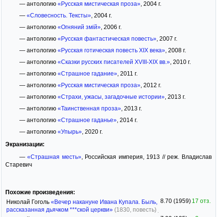
— антологию
«Русская мистическая проза»
, 2004 г.
—
«Словесность. Тексты»
, 2004 г.
— антологию
«Огняний змій»
, 2006 г.
— антологию
«Русская фантастическая повесть»
, 2007 г.
— антологию
«Русская готическая повесть ХIХ века»
, 2008 г.
— антологию
«Сказки русских писателей XVIII-XIX вв.»
, 2010 г.
— антологию
«Страшное гадание»
, 2011 г.
— антологию
«Русская мистическая проза»
, 2012 г.
— антологию
«Страхи, ужасы, загадочные истории»
, 2013 г.
— антологию
«Таинственная проза»
, 2013 г.
— антологию
«Страшное гаданье»
, 2014 г.
— антологию
«Упырь»
, 2020 г.
Экранизации:
—
«Страшная месть»
, Российская империя, 1913 // реж. Владислав
Старевич
Похожие произведения:
8.70 (1959)
17 отз.
Николай Гоголь
«Вечер накануне Ивана Купала. Быль,
рассказанная дьячком ***ской церкви»
(1830, повесть)