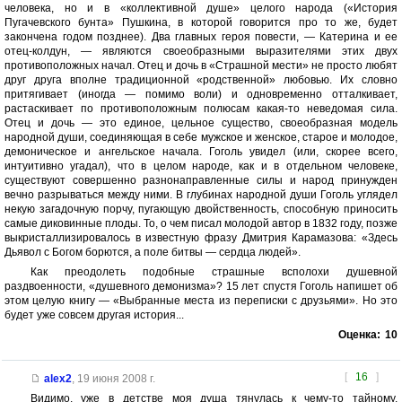
человека, но и в «коллективной душе» целого народа («История
Пугачевского бунта» Пушкина, в которой говорится про то же, будет
закончена годом позднее). Два главных героя повести, — Катерина и ее
отец-колдун, — являются своеобразными выразителями этих двух
противоположных начал. Отец и дочь в «Страшной мести» не просто любят
друг друга вполне традиционной «родственной» любовью. Их словно
притягивает (иногда — помимо воли) и одновременно отталкивает,
растаскивает по противоположным полюсам какая-то неведомая сила.
Отец и дочь — это единое, цельное существо, своеобразная модель
народной души, соединяющая в себе мужское и женское, старое и молодое,
демоническое и ангельское начала. Гоголь увидел (или, скорее всего,
интуитивно угадал), что в целом народе, как и в отдельном человеке,
существуют совершенно разнонаправленные силы и народ принужден
вечно разрываться между ними. В глубинах народной души Гоголь углядел
некую загадочную порчу, пугающую двойственность, способную приносить
самые диковинные плоды. То, о чем писал молодой автор в 1832 году, позже
выкристаллизировалось в известную фразу Дмитрия Карамазова: «Здесь
Дьявол с Богом борются, а поле битвы — сердца людей».
Как преодолеть подобные страшные всполохи душевной
раздвоенности, «душевного демонизма»? 15 лет спустя Гоголь напишет об
этом целую книгу — «Выбранные места из переписки с друзьями». Но это
будет уже совсем другая история...
Оценка:
10
[
16
]
alex2
,
19 июня 2008 г.
Видимо, уже в детстве моя душа тянулась к чему-то тайному,