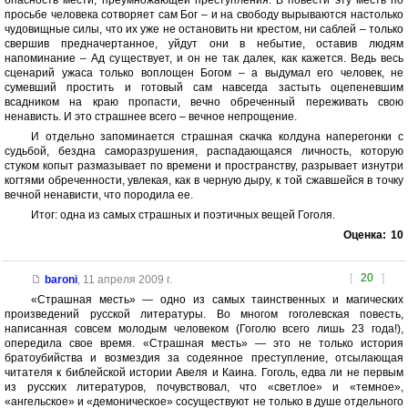
опасность мести, преумножающей преступления. В повести эту месть по
просьбе человека сотворяет сам Бог – и на свободу вырываются настолько
чудовищные силы, что их уже не остановить ни крестом, ни саблей – только
свершив предначертанное, уйдут они в небытие, оставив людям
напоминание – Ад существует, и он не так далек, как кажется. Ведь весь
сценарий ужаса только воплощен Богом – а выдумал его человек, не
сумевший простить и готовый сам навсегда застыть оцепеневшим
всадником на краю пропасти, вечно обреченный переживать свою
ненависть. И это страшнее всего – вечное непрощение.
И отдельно запоминается страшная скачка колдуна наперегонки с
судьбой, бездна саморазрушения, распадающаяся личность, которую
стуком копыт размазывает по времени и пространству, разрывает изнутри
когтями обреченности, увлекая, как в черную дыру, к той сжавшейся в точку
вечной ненависти, что породила ее.
Итог: одна из самых страшных и поэтичных вещей Гоголя.
Оценка:
10
[
20
]
baroni
,
11 апреля 2009 г.
«Страшная месть» — одно из самых таинственных и магических
произведений русской литературы. Во многом гоголевская повесть,
написанная совсем молодым человеком (Гоголю всего лишь 23 года!),
опередила свое время. «Страшная месть» — это не только история
братоубийства и возмездия за содеянное преступление, отсылающая
читателя к библейской истории Авеля и Каина. Гоголь, едва ли не первым
из русских литературов, почувствовал, что «светлое» и «темное»,
«ангельское» и «демоническое» сосуществуют не только в душе отдельного