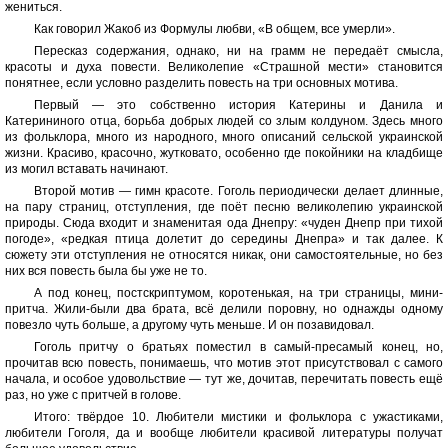
жениться.
Как говорил Жакоб из Формулы любви, «В общем, все умерли».
Пересказ содержания, однако, ни на грамм не передаёт смысла,
красоты и духа повести. Великолепие «Страшной мести» становится
понятнее, если условно разделить повесть на три основных мотива.
Первый — это собственно история Катерины и Данила и
Катерининого отца, борьба добрых людей со злым колдуном. Здесь много
из фольклора, много из народного, много описаний сельской украинской
жизни. Красиво, красочно, жутковато, особенно где покойники на кладбище
из могил вставать начинают.
Второй мотив — гимн красоте. Гоголь периодически делает длинные,
на пару страниц, отступления, где поёт песню великолепию украинской
природы. Сюда входит и знаменитая ода Днепру: «чуден Днепр при тихой
погоде», «редкая птица долетит до середины Днепра» и так далее. К
сюжету эти отступления не относятся никак, они самостоятельные, но без
них вся повесть была бы уже не то.
А под конец, постскриптумом, коротенькая, на три страницы, мини-
притча. Жили-были два брата, всё делили поровну, но однажды одному
повезло чуть больше, а другому чуть меньше. И он позавидовал.
Гоголь притчу о братьях поместил в самый-пресамый конец, но,
прочитав всю повесть, понимаешь, что мотив этот присутствовал с самого
начала, и особое удовольствие — тут же, дочитав, перечитать повесть ещё
раз, но уже с притчей в голове.
Итого: твёрдое 10. Любители мистики и фольклора с ужастиками,
любители Гоголя, да и вообще любители красивой литературы получат