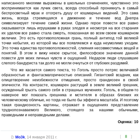
написанного многими выражены в школьных сочинениях, чувственно это
воспринимается как лучик света, всегда способный проникнуть в самый
беспросветный мрак и отогреть душу от кошмарных видений. Это сама
жизнь, всегда стремящаяся к движению и течение вод Днепра
символизирует течение самой жизни. Однако герои повести все равно
оказываются лишь игрушками в руках злодея и несмотря на все старания
их уделом все равно стала смерть, показанная во всем своем кошмарном
величии. Это есть противоположная грань, полный антипод той великой
точки небытия, из которой мы все появляемся и куда неумолимо уходим.
Это точка единства противоположностей, слияния несовместимых вещей и
понятий. В этом я вижу некое скрытое, философское значение данной
повести для моих личных чувств и ощущений. Недаром люди слушавшие
слепого бандуриста так долго не могли очнуться от глубоких раздумий.
Что же касается самого текста, то Гоголь просто потряс величавой
образностью и фантасмагоричностью описаний. Гигантский всадник, как
олицетворение неизбежности отмщения, просто грандиозен в своей
эпичности. На контрасте, кошмарен растущий в земле великий грешник,
осужденный грызть самого себя в страшных мучениях. Гоголь, в общем-то
наверное мог показать грешника и мстителя в образах близких их
человеческому обличью, но тогда не было бы эффекта масштаба. И поэтому
такая грандиозность картины, отражает в ощущениях представление
труднопознаваемого Великого, стоящего за нашими обычными,
праведными и неправедными делами.
Оценка:
10
[
8
]
Mo3k
,
14 января 2011 г.