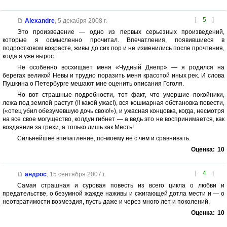
[
5
]
Alexandre
,
5 декабря 2008 г.
Это произведение — одно из первых серьезных произведений,
которые я осмысленно прочитал. Впечатления, появившиеся в
подростковом возрасте, живы до сих пор и не изменились после прочтения,
когда я уже вырос.
Не особенно восхищает меня «Чудный Днепр» — я родился на
берегах великой Невы и трудно поразить меня красотой иных рек. И слова
Пушкина о Петербурге мешают мне оценить описания Гоголя.
Но вот страшные подробности, тот факт, что умершие покойники,
лежа под землей растут (!! какой ужас!), вся кошмарная обстановка повести,
(«отец убил обезумевшую дочь свою!»), и ужасная концовка, когда, несмотря
на все свое могущество, колдун гибнет — а ведь это не воспринимается, как
воздаяние за грехи, а только лишь как Месть!
Сильнейшее впечатление, по-моему не с чем и сравнивать.
Оценка:
10
[
4
]
андрос
,
15 сентября 2007 г.
Самая страшная и суровая повесть из всего цикла о любви и
предательстве, о безумной жажде наживы и сжигающей дотла мести и — о
неотвратимости возмездия, пусть даже и через много лет и поколений.
Оценка:
10