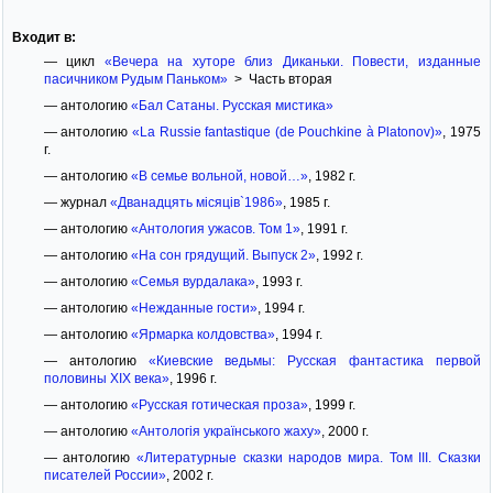
Входит в:
— цикл
«Вечера на хуторе близ Диканьки. Повести, изданные
пасичником Рудым Паньком»
> Часть вторая
— антологию
«Бал Сатаны. Русская мистика»
— антологию
«La Russie fantastique (de Pouchkine à Platonov)»
, 1975
г.
— антологию
«В семье вольной, новой…»
, 1982 г.
— журнал
«Дванадцять місяців`1986»
, 1985 г.
— антологию
«Антология ужасов. Том 1»
, 1991 г.
— антологию
«На сон грядущий. Выпуск 2»
, 1992 г.
— антологию
«Семья вурдалака»
, 1993 г.
— антологию
«Нежданные гости»
, 1994 г.
— антологию
«Ярмарка колдовства»
, 1994 г.
— антологию
«Киевские ведьмы: Русская фантастика первой
половины XIX века»
, 1996 г.
— антологию
«Русская готическая проза»
, 1999 г.
— антологию
«Антологія українського жаху»
, 2000 г.
— антологию
«Литературные сказки народов мира. Том III. Сказки
писателей России»
, 2002 г.