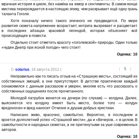
мрачная история в цикле, без намёка на юмор и сентименты. В самом конце
мистика перерождается в настоящую эпику, чем раскрывает ещё одну грань
таланта Гоголя.
Хотя поначалу ничего такого эпичного не предвидится. По мере
развития сюжета напряжение возрастает, интрига вызревает и расцветает
в последних абзацах красивой легендой, которая объясняет всё
происходящее в повести.
Отдельно стоит отметить красоту «гоголевской» природы. Один только
«чуден Днепр при ясной погоде» чего стоит!
Оценка:
10
[
5
]
solarius
,
16 августа 2012 г.
Неправильно как-то писать отзыв на «Страшную месть», состоящий из
собственных эмоций, а они присутствуют. В детстве практически каждый
ознакомился с данным рассказом и уверен, многим есть что рассказать о
собственных ощущениях после прочитанного.
Молодой патрубок женится на дочери (по слухам) — колдуна. Далее,
выясняется что колдуну имеет быть место, более того — колдун
вредоносен и вред наносит Отчизне и душам добрых христиан.
Написано живо, красочно, самобытно. Вероятно, в последнем и
кроется долголетний успех «Страшной мести», да и «Вечеров...» в целом. В
самобытности и народных сюжетах, а не притянутыми за уши современных
авторов.
Оценка:
10