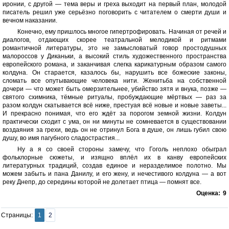
иронии, с другой — тема веры и греха выходит на первый план, молодой
писатель решил уже серьёзно поговорить с читателем о смерти души и
вечном наказании.
Конечно, ему пришлось многое гипертрофировать. Начиная от речей и
диалогов, отдающих скорее театральной мелодикой и ритмами
романтичной литературы, это не замысловатый говор простодушных
малороссов у Диканьки, а высокий стиль художественного пространства
европейского романа, и заканчивая слегка карикатурным образом самого
колдуна. Он старается, казалось бы, нарушить все божеские законы,
сломать все опутывающие человека нити. Женитьба на собственной
дочери — что может быть омерзительнее, убийство зятя и внука, позже —
святого схимника, тёмные ритуалы, пробуждающие мёртвых — раз за
разом колдун скатывается всё ниже, престуая всё новые и новые заветы...
И прекрасно понимая, что его ждёт за порогом земной жизни. Колдун
практически сходит с ума, он ни минуты не сомневается в существовании
воздаяния за грехи, ведь он не отринул Бога в душе, он лишь губил свою
душу, во имя пагубного сладострастия...
Ну а я со своей стороны замечу, что Гоголь неплохо обыграл
фольклорные сюжеты, и изящно вплёл их в канву европейских
литературных традиций, создав единое и неразделимое полотно. Мы
можем забыть и пана Данилу, и его жену, и нечестивого колдуна — а вот
реку Днепр, до середины которой не долетает птица — помнят все.
Оценка:
9
Страницы:
1
2