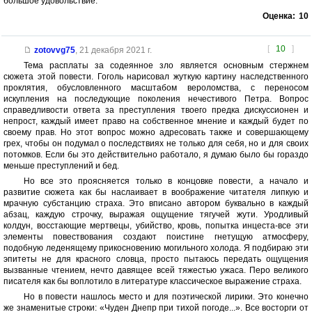
большое удовольствие.
Оценка:
10
[
10
]
zotovvg75
,
21 декабря 2021 г.
Тема расплаты за содеянное зло является основным стержнем
сюжета этой повести. Гоголь нарисовал жуткую картину наследственного
проклятия, обусловленного масштабом вероломства, с переносом
искупления на последующие поколения нечестивого Петра. Вопрос
справедливости ответа за преступления твоего предка дискуссионен и
непрост, каждый имеет право на собственное мнение и каждый будет по
своему прав. Но этот вопрос можно адресовать также и совершающему
грех, чтобы он подумал о последствиях не только для себя, но и для своих
потомков. Если бы это действительно работало, я думаю было бы гораздо
меньше преступлений и бед.
Но все это проясняется только в концовке повести, а начало и
развитие сюжета как бы наслаивает в воображение читателя липкую и
мрачную субстанцию страха. Это вписано автором буквально в каждый
абзац, каждую строчку, выражая ощущение тягучей жути. Уродливый
колдун, восстающие мертвецы, убийство, кровь, попытка инцеста-все эти
элементы повествования создают поистине гнетущую атмосферу,
подобную леденящему прикосновению могильного холода. Я подбираю эти
эпитеты не для красного словца, просто пытаюсь передать ощущения
вызванные чтением, нечто давящее всей тяжестью ужаса. Перо великого
писателя как бы воплотило в литературе классическое выражение страха.
Но в повести нашлось место и для поэтической лирики. Это конечно
же знаменитые строки: «Чуден Днепр при тихой погоде...». Все восторги от