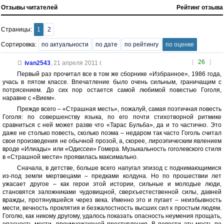
Отзывы читателей
Рейтинг отзыва
Страницы:
1
2
Сортировка:
по актуальности
по дате
по рейтингу
по оценке
[
26
]
ivan2543
,
21 апреля 2011 г.
Первый раз прочитал все в том же сборнике «Избранное», 1986 года,
учась в пятом классе. Впечатление было очень сильным, граничащим с
потрясением. До сих пор остается самой любимой повестью Гоголя,
наравне с «Вием».
Прежде всего – «Страшная месть», пожалуй, самая поэтичная повесть
Гоголя: по совершенству языка, по его почти стихотворной ритмике
сравниться с ней может разве что «Тарас Бульба», да и то частично. Это
даже не столько повесть, сколько поэма – недаром так часто Гоголь считал
свои произведения не обычной прозой, а, скорее, лироэпическим явлением
вроде «Илиады» или «Одиссеи» Гомера. Музыкальность гоголевского стиля
в «Страшной мести» проявилась максимально.
Сначала, в детстве, больше всего напугал эпизод с поднимающимися
из-под земли мертвецами – предками колдуна. Но по прошествии лет
ужасает другое – как герои этой истории, сильные и молодые люди,
становятся заложниками чудовищной, сверхъестественной силы, давней
вражды, протянувшейся через века. Именно это и пугает – неизбывность
мести, вечность проклятия и безжалостность высших сил к простым людям.
Гоголю, как никому другому, удалось показать опасность неумения прощать,