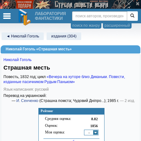
ЛАБОРАТОРИЯ
ФАНТАСТИКИ
поиск по жанру
расширенный
◄ Николай Гоголь
издания (304)
Николай Гоголь «Страшная месть»
Николай Гоголь
Страшная месть
Повесть,
1832
год; цикл
«Вечера на хуторе близ Диканьки. Повести,
изданные пасичником Рудым Паньком»
Язык написания: русский
Перевод на украинский:
—
И. Сенченко
(Страшна помста; Чудовий Дніпро...)
; 1985 г.
— 2 изд.
Рейтинг
Средняя оценка:
8.82
Оценок:
1856
Моя оценка:
-