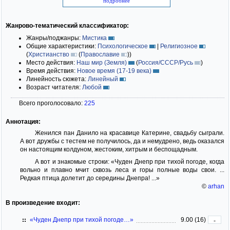
подробнее
Жанрово-тематический классификатор:
Жанры/поджанры:
Мистика
Общие характеристики:
Психологическое
|
Религиозное
(
Христианство
(
Православие
)
)
Место действия:
Наш мир (Земля)
(
Россия/СССР/Русь
)
Время действия:
Новое время (17-19 века)
Линейность сюжета:
Линейный
Возраст читателя:
Любой
Всего проголосовало:
225
Аннотация:
Женился пан Данило на красавице Катерине, свадьбу сыграли.
А вот дружбы с тестем не получилось, да и немудрено, ведь оказался
он настоящим колдуном, жестоким, хитрым и беспощадным.
А вот и знакомые строки: «Чуден Днепр при тихой погоде, когда
вольно и плавно мчит сквозь леса и горы полные воды свои. ...
Редкая птица долетит до середины Днепра! ...»
©
arhan
В произведение входит:
«Чуден Днепр при тихой погоде…»
9.00 (16)
-