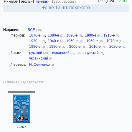
7.90 (135)
2 отз.
Николай Гоголь
«Пленник»
(1835, рассказ)
+ещё 13 шт. похожего
Издания:
ВСЕ
(304)
/период:
1870-е
,
1880-е
,
1890-е
,
1900-е
,
1910-е
,
(1)
(1)
(5)
(9)
(4)
1930-е
,
1940-е
,
1950-е
,
1960-е
,
1970-е
,
(2)
(7)
(12)
(10)
(17)
1980-е
,
1990-е
,
2000-е
,
2010-е
,
2020-е
(26)
(20)
(88)
(79)
(23)
/языки:
русский
,
испанский
,
французский
,
(294)
(1)
(2)
украинский
(7)
/перевод:
И. Сенченко
(2)
В планах издательств:
2026 г.