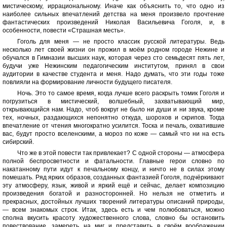
мистическому, иррациональному. Иначе как объяснить то, что одно из
наиболее сильных впечатлений детства на меня произвело прочтение
фантастических произведений Николая Васильевича Гоголя, и, в
особенности, повести «Страшная месть».
Гоголь для меня — не просто классик русской литературы. Ведь
несколько лет своей жизни он прожил в моём родном городе Нежине и
обучался в Гимназии высших наук, которая через сто семьдесят пять лет,
будучи уже Нежинским педагогическим институтом, принял в свои
аудитории в качестве студента и меня. Надо думать, что эти годы тоже
повлияли на формирование личности будущего писателя.
Ночь. Это то самое время, когда лучше всего раскрыть томик Гоголя и
погрузиться в мистический, волшебный, захватывающий мир,
открывающийся нам. Надо, чтоб вокруг не было ни души и ни звука, кроме
тех, ночных, раздающихся непонятно откуда, шорохов и скрипов. Тогда
впечатление от чтения многократно усилится. Тоска и печаль, охватившие
вас, будут просто вселенскими, а мороз по коже — самый что ни на есть
сибирский.
Что же в этой повести так привлекает? С одной стороны — атмосфера
полной беспросветности и фатальности. Главные герои словно по
накатанному пути идут к печальному концу, и ничто не в силах этому
помешать. Ряд ярких образов, созданных фантазией Гоголя, подчёркивают
эту атмосферу, язык, живой и яркий ещё и сейчас, делает композицию
произведения богатой и разносторонней. Но нельзя не отметить и
прекрасных, достойных лучших творений литературы описаний природы,
— всем знакомых строк. Итак, здесь есть и чем полюбоваться, можно
сполна вкусить красоту художественного слова, словно бы остановить
повествование, замереть на миг и представить в своём воображении