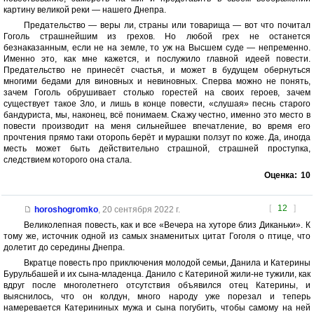
картину великой реки — нашего Днепра.
Предательство — веры ли, страны или товарища — вот что почитал
Гоголь страшнейшим из грехов. Но любой грех не останется
безнаказанным, если не на земле, то уж на Высшем суде — непременно.
Именно это, как мне кажется, и послужило главной идеей повести.
Предательство не принесёт счастья, и может в будущем обернуться
многими бедами для виновных и невиновных. Сперва можно не понять,
зачем Гоголь обрушивает столько горестей на своих героев, зачем
существует такое Зло, и лишь в конце повести, «слушая» песнь старого
бандуриста, мы, наконец, всё понимаем. Скажу честно, именно это место в
повести производит на меня сильнейшее впечатление, во время его
прочтения прямо таки оторопь берёт и мурашки ползут по коже. Да, иногда
месть может быть действительно страшной, страшней проступка,
следствием которого она стала.
Оценка:
10
[
12
]
horoshogromko
,
20 сентября 2022 г.
Великолепная повесть, как и все «Вечера на хуторе близ Диканьки». К
тому же, источник одной из самых знаменитых цитат Гоголя о птице, что
долетит до середины Днепра.
Вкратце повесть про приключения молодой семьи, Данила и Катерины
Бурульбашей и их сына-младенца. Данило с Катериной жили-не тужили, как
вдруг после многолетнего отсутствия объявился отец Катерины, и
выяснилось, что он колдун, много народу уже порезал и теперь
намеревается Катерининых мужа и сына погубить, чтобы самому на ней