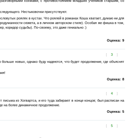
с разговорными хохмами, с противостоянием младших учеников старшим, со
 следующего. Нестыковочки присутствуют.
есловутых роялях в кустах. Что роялей в романах Коша хватает, думаю ни для
 продуманности сюжета, а в личном авторском стиле). Особая же фишка в том,
р, коридор судьбы). По-своему, это даже гениально :)
Оценка:
9
[
3
]
до больше новых, однако буду надеются, что будет продолжение, где объяснят
ния!
Оценка:
8
[
4
]
 письма из Хогвартса, и его туда забирают в конце концов; был расписан на
ежде на более динамичное продолжение.
Оценка:
5
[
5
]