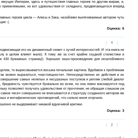
ь имущих Империи, здесь и путешествия главных героев по другим мирам, и,
лне приемлемыми, но вот удовольствия от складного, продвигающегося вперёд
главных героев цикла — Алисы и Зака, назойливо выпячиваемые автором чуть
ие :(.
Оценка:
6
[
4
]
подвигающая его на динамичный сюжет с кучей интересностей. И эта книга не
лу в целом влияет мало). К тому же за счет крайне скудной стилистики и
ге 430 бумажных страниц!). Хорошее экшн-произведение для незатейливого
 в целом, то вырисовывается весьма печальная картина. Вдобавок к проблемам
так можно выразиться, «настоящности». Непосредственно их действия и их
 совершение самых нелепых и несуразных поступков и реплик (любой диалог
 бредовость чувствуется буквально во всем, но она ловко маскируется под
ольку позволяет получать удовольствие от прочтения, не обращая слишком уж
о самое «все» совершенно не вписывается в структуру созданного автором же
тных и метафизических противоречий, что сильно меня огорчило.
ершенно не выдерживает никакой вдумчивой критики.
Оценка:
3
[
2
]