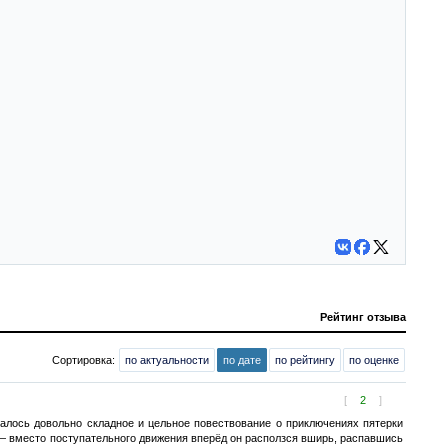
Рейтинг отзыва
Сортировка:
по актуальности
по дате
по рейтингу
по оценке
[
2
]
галось довольно складное и цельное повествование о приключениях пятерки
 — вместо поступательного движения вперёд он расползся вширь, распавшись