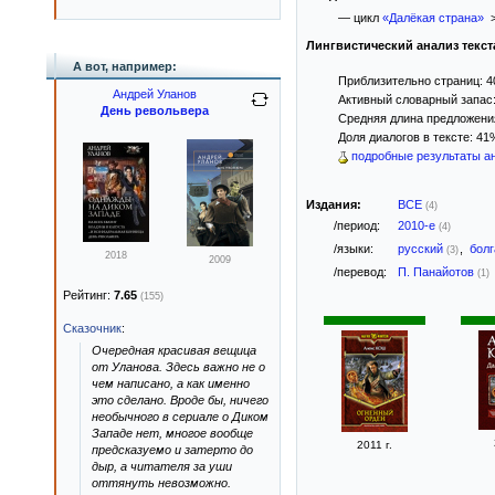
— цикл
«Далёкая страна»
>
Лингвистический анализ текст
А вот, например:
Приблизительно страниц: 4
Андрей Уланов
Активный словарный запас:
День револьвера
Средняя длина предложения:
Доля диалогов в тексте: 41
подробные результаты ан
Издания:
ВСЕ
(4)
/период:
2010-е
(4)
/языки:
русский
,
бол
(3)
2018
2009
/перевод:
П. Панайотов
(1)
Рейтинг:
7.65
(155)
Сказочник
:
Очередная красивая вещица
от Уланова. Здесь важно не о
чем написано, а как именно
это сделано. Вроде бы, ничего
необычного в сериале о Диком
Западе нет, многое вообще
2011 г.
предсказуемо и затерто до
дыр, а читателя за уши
оттянуть невозможно.