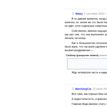
Velary
,
1 сентября 2016 г.
В те давние времена, когда
конечно, но зачем же это было по
не идёт, хотя отдельные сюжетные
Собственно, именно ощущени
как раз тем, что она выполняет 
начала, ни конца.
Как и большинство читателе
было жаль, что так мало уделено 
вызвал раздражение —
Спойлер (раскрытие сюжета)
(кликни
не удалось превратить в вамп
лишены магических способност
Жду четвертую часть и наде
MarchingCat
,
22 июня 201
Всё-таки, как хорошо Кош п
А недостатки есть, и доволь
Главная беда именно этого,