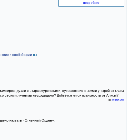
подробнее
твие к особой цели
 вампиров, дуэли с старшекурсниками, путешествие в земли упырей из клана
с со своими личными неурядицами? Добьётся ли он взаимности от Алисы?
©
Mstislav
решено назвать «Огненный Орден».