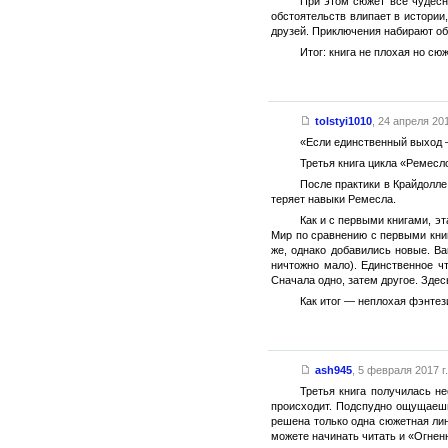
При этом сюжет всё чудесн
обстоятельств влипает в истории
друзей. Приключения набирают обо
Итог: книга не плохая но сю
tolstyi1010
,
24 апреля 201
«Если единственный выход 
Третья книга цикла «Ремесл
После практики в Крайдолле
теряет навыки Ремесла.
Как и с первыми книгами, э
Мир по сравнению с первыми кни
же, однако добавились новые. В
ничтожно мало). Единственное ч
Сначала одно, затем другое. Здес
Как итог — неплохая фэнтез
ash945
,
5 февраля 2017 г.
Третья книга получилась не
происходит. Подспудно ощущаешь
решена только одна сюжетная лин
можете начинать читать и «Огнен