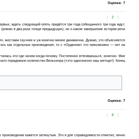
Оценка:
7
[
2
]
первых, ждать следующей опять придётся три года (обещанного три года ждут,
м (роман в два раза толще предыдущих), ни о каком завершении истории речи
я», местами скучнее и уж конечно менее динамична. Думаю, это объясняется
тать как отдельные произведения, то с «Орденом» это невозможно — нет ни
талась кто-где-зачем-когда-почему. Постепенно втягиваешься, конечно. Мне
 зато порадовало количество Вельхеора («это однозначно наш метод«!). Конец
лавный? О, ты подойдёшь! И того три из пяти центральных персонажей
ть. А Зака сделают императором, ога.
Оценка:
7
[
8
]
го произведение кажется затянутым. Это я для справедливости отметил, лично