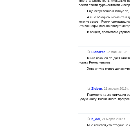
мне эта затянутость нисколько 
всеми этими дурачествами и безр
Ещё безусловно в минус то,
А ещё об одном моменте в ц
кого не секрет. Рояли симпатишны
что Кош официально вводит мегаро
В общем, прочитал с удовол
Lionazer
,
22 мая 2015 г.
Книга наконец-то дает отве
логику Ремеслеников.
Хоть и чуть менее динамична
Zloben
,
21 апреля 2013 г.
Примерно та же ситуация ес
целую книгу. Возни много, прогре
n_ool
,
21 марта 2012 г.
Мне кажется,что это уже не 