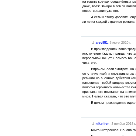
на горсть кое-как соединённых м
даже, вояж Закири в земли вампи
повествования уже нет.
А если к этому добавить ещ
ли не на каждой странице романа,
arey951
,
8 июля 2020 г.
В произведениях Коша тради
исключение (жаль, правда, что 
вербальной нищеты самого Коша 
читателя.
Впрочем, если смотреть на 
со стилистикой и словарным зап
реакции на внешние действия ка
напоминает собой шедевр клоунад
пологом огромного количества юм
пристального внимания на возможн
мира. Нельзя сказать, что это гл
В целом произведение идеал
nika-iren
,
3 ноября 2018 г.
Книга интересная. Но, она 