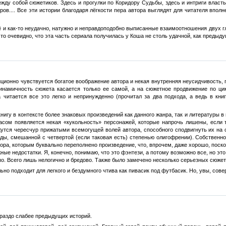
ежду собой сюжетиков. Здесь и прогулки по Коридору Судьбы, здесь и интриги власт
ров.... Все эти истории благодаря лёгкости пера автора выглядят для читателя впо
ё и как-то неудачно, натужно и неправдоподобно выписанные взаимоотношения двух 
 то очевидно, что эта часть сериала получилась у Коша не столь удачной, как предыдущ
ционно чувствуется богатое воображение автора и некая внутренняя неусидчивость, 
динамичность сюжета касается только ее самой, а на сюжетное продвижение по цик
читается все это легко и непринужденно (прочитал за два подхода, а ведь в кни
книгу в контексте более знаковых произведений как данного жанра, так и литературы
асом появляется некая «кукольность» персонажей, которые напрочь лишены, если 
жутся чересчур прижатыми всемогущей волей автора, способного сподвигнуть их на
ы, смешанной с четвертой (если таковая есть) степенью олигофрении). Собственно,
ора, которым буквально переполнено произведение, что, впрочем, даже хорошо, поск
ые недостатки. Я, конечно, понимаю, что это фэнтези, а потому возможно все, но эт
упо. Всего лишь нелогично и бредово. Также было замечено несколько серьезных сюже
ьно подходит для легкого и бездумного чтива как пивасик под футбасик. Но, увы, сов
гораздо слабее предыдущих историй.