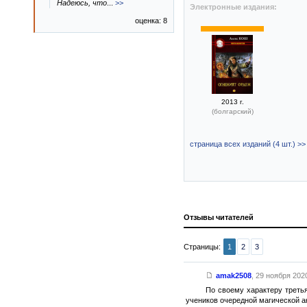
Надеюсь, что
...
>>
Электронные издания:
оценка: 8
2013 г.
(болгарский)
страница всех изданий (4 шт.) >>
Отзывы читателей
Страницы:
1
2
3
amak2508
,
29 ноября 2020
По своему характеру треть
учеников очередной магической а