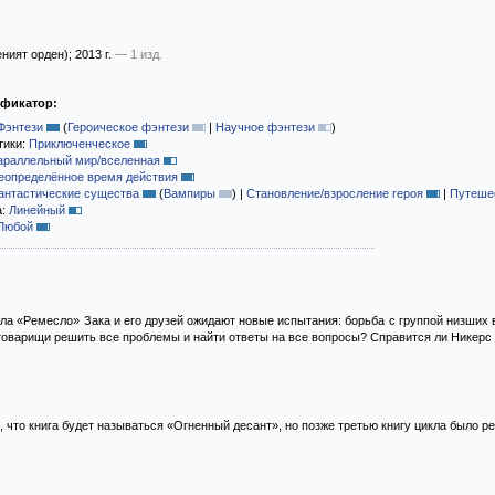
ният орден)
; 2013 г.
— 1 изд.
ификатор:
Фэнтези
(
Героическое фэнтези
|
Научное фэнтези
)
тики:
Приключенческое
араллельный мир/вселенная
еопределённое время действия
антастические существа
(
Вампиры
)
|
Становление/взросление героя
|
Путешес
а:
Линейный
Любой
икла «Ремесло» Зака и его друзей ожидают новые испытания: борьба с группой низших
 товарищи решить все проблемы и найти ответы на все вопросы? Справится ли Никер
 что книга будет называться «Огненный десант», но позже третью книгу цикла было 