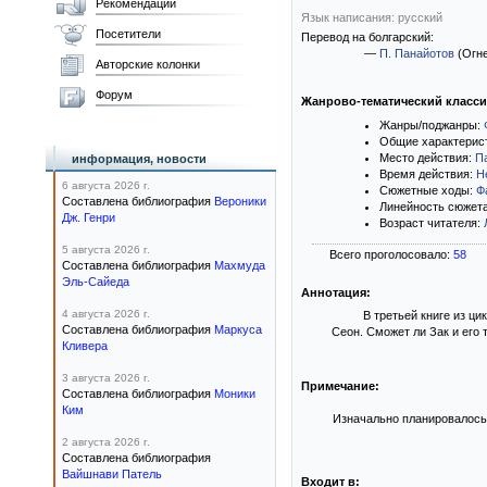
Рекомендации
Язык написания: русский
Посетители
Перевод на болгарский:
—
П. Панайотов
(Огне
Авторские колонки
Форум
Жанрово-тематический класс
Жанры/поджанры:
Общие характерис
Место действия:
П
информация, новости
Время действия:
Н
6 августа 2026 г.
Сюжетные ходы:
Ф
Составлена библиография
Вероники
Линейность сюжет
Дж. Генри
Возраст читателя:
5 августа 2026 г.
Всего проголосовало:
58
Составлена библиография
Махмуда
Эль-Сайеда
Аннотация:
4 августа 2026 г.
В третьей книге из ц
Составлена библиография
Маркуса
Сеон. Сможет ли Зак и его
Кливера
3 августа 2026 г.
Примечание:
Составлена библиография
Моники
Ким
Изначально планировалось,
2 августа 2026 г.
Составлена библиография
Вайшнави Патель
Входит в: