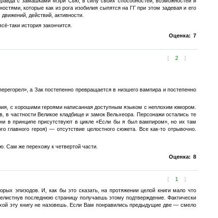
 правда с замашками Мэри Сью, в силу своих способностей, возможностей и
остями, которые как из рога изобилия сыпятся на ГГ при этом задевая и его
 движений, действий, активности.
всё-таки история закончится.
Оценка:
7
[
2
]
перегорел», а Зак постепенно превращается в низшего вампира и постепенно
тория, с хорошими героями написанная доступным языком с неплохим юмором.
, в частности Великое кладбище и замок Вельхеора. Персонажи остались те
они в принципе присутствуют в цикле «Если бы я был вампиром», но их там
о главного героя) — отсутствие целостного сюжета. Все как-то отрывочно.
ю. Сам же перехожу к четвертой части.
Оценка:
8
[
1
]
рых эпизодов. И, как бы это сказать, на протяжении целой книги мало что
ерелистнув последнюю страницу получаешь этому подтверждение. Фактически
лохой эту книгу не назовешь. Если Вам понравились предыдущие две — смело