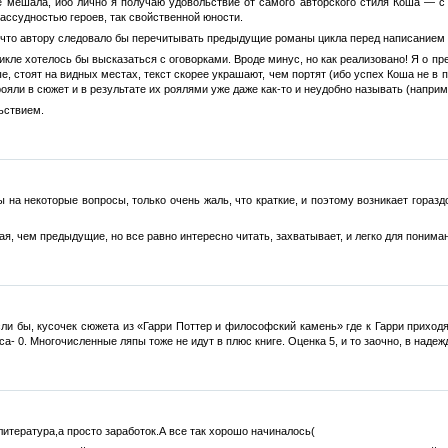
не мешала, ибо лично я получаю удовольствие от самого авторского стиля Коша — 
ассудностью героев, так свойственной юности.
 что автору следовало бы перечитывать предыдущие романы цикла перед написанием
икле хотелось бы высказаться с оговорками. Вроде минус, но как реализовано! Я о пр
е, стоят на видных местах, текст скорее украшают, чем портят (ибо успех Коша не в
яли в сюжет и в результате их роялями уже даже как-то и неудобно называть (наприме
ьствием.
ты на некоторые вопросы, только очень жаль, что краткие, и поэтому возникает гораз
я, чем предыдущие, но все равно интересно читать, захватывает, и легко для понима
ли бы, кусочек сюжета из «Гарри Поттер и философский камень» где к Гарри приходят
сса- 0. Многочисленные ляпы тоже не идут в плюс книге. Оценка 5, и то заочно, в над
литература,а просто заработок.А все так хорошо начиналось(