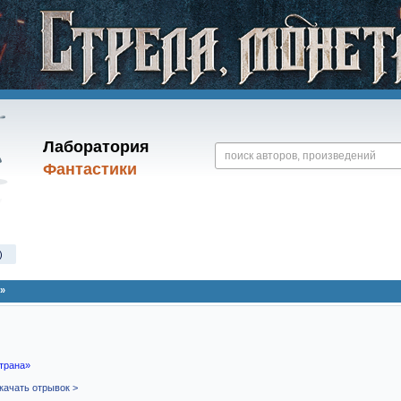
Лаборатория
Фантастики
)
»
трана»
качать отрывок >