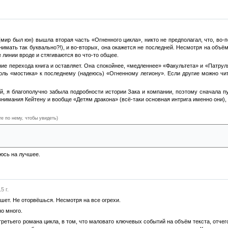
 (мир был юн) вышла вторая часть «Огненного цикла», никто не предполагал, что, во-
нимать так буквально?!), и во-вторых, она окажется не последней. Несмотря на объё
 линии вроде и стягиваются во что-то общее.
е перехода книга и оставляет. Она спокойнее, «медленнее» «Факультета» и «Патрул
роль «мостика» к последнему (надеюсь) «Огненному легиону». Если другие можно чи
й, я благополучно забыла подробности истории Зака и компании, поэтому сначала пу
внимания Кейтену и вообще «Детям дракона» (всё-таки основная интрига именно они),
те по нему, чтобы увидеть)
ира Закери, давайте сделаем обращённым кого-нибудь ещё. Так, кто у нас не самый г
ей, отличный ход =_= Видимо, в последнем романе их будут судорожно восстанавлива
юсь на лучшее.
5 г.
ишет. Не оторвёшься. Несмотря на все огрехи.
но много.
 третьего романа цикла, в том, что маловато ключевых событий на объём текста, отче