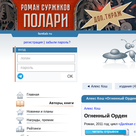
fantlab ru
регистрация
|
забыли пароль?
вход
OK
◄ Алекс Кош
издания (4
Главная
Алекс Кош «Огненный Орден
Авторы, книги
Алекс Кош
Новинки и планы
Огненный Орден
Награды, премии
Роман,
2011
год; цикл
«Далёкая с
Рейтинги
читать отрывок
с