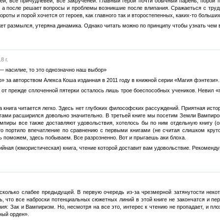
ей, всё причудлевей, всё закрученей. Главный герой почти обычный парень, порой
, а после решает вопросы и проблемы возникшие после влипания. Сражаеться с трудн
роты и порой хочется от героев, как главного так и второстепенных, каких-то больших
жет размылся, утеряна динамика. Однако читать можно по принципу чтобы узнать чем 
8 г.
— насилие, то это однозначно наш выбор»
о» за авторством Алекса Коша изданная в 2011 году в книжной серии «Магия фэнтези».
 от прежде сплоченной пятерки осталось лишь трое боеспособных учеников. Невил «
та книга читается легко. Здесь нет глубоких философских рассуждений. Приятная ис
гами расширился довольно значительно. В третьей книге мы посетим Земли Вампиров
ампиры все также доставляют удовольствия, хотелось бы по ним отдельную книгу (
то портило впечатление по сравнению с первыми книгами (не считая слишком крутог
ь поможем, здесь побываем. Все разрозненно. Вот и прыгаешь аки блоха.
ийная (юмористическая) книга, чтение которой доставит вам удовольствие. Рекоменду
сколько слабее предыдущей. В первую очередь из-за чрезмерной затянутости некото
, что все наброски потенциальных сюжетных линий в этой книге не закончатся и п
ия: Зак и Вампиризм. Но, несмотря на все это, интерес к чтению не пропадает, и п
ный орден».