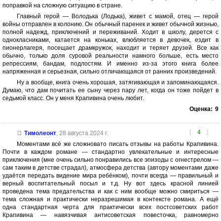
поправкой на сложную ситуацию в стране.
Главный герой — Володька (Лодька), живет с мамой, отец — герой
войны отправлен в колонию. Он обычный паренек и живет обычной жизнью,
полной надежд, приключений и переживаний. Ходит в школу, дерется с
однокласниками, катается на коньках, влюбляется в девочек, ездит в
пионерлагеря, посещает драмкружок, находит и теряет друзей. Все как
обычно, только доля суровой реальности намного больше, есть место
репрессиям, бандам, подлостям. И именно из-за этого книга более
напряженная и серьезная, сильно отличающаяся от ранних произведений.
Ну а вообще, книга очень хорошая, затягивающая и запоминающаяся.
Думаю, что дам почитать ее сыну через пару лет, когда он тоже пойдет в
седьмой класс. Он у меня Крапивина очень любит.
Оценка:
9
[
4
]
Тимолеонт
,
28 августа 2024 г.
Моментами всё же сложновато писать отзывы на работы Крапивина.
Почти в каждом романе — стандартно увлекательные и интересные
приключения (мне очень сильно понравились все эпизоды с огнестрелом —
сам таким в детстве страдал), атмосфера детства (автору моментами даже
удаётся передать видение мира ребёнком), почти всегда — правильный и
верный воспитательный посыл и т.д. Ну вот здесь красной линией
проведена тема предательства и как с ним вообще можно смириться —
тема сложная и практически неразрешимая в контексте романа. А ещё
одна стандартная черта для практически всех постсоветских работ
Крапивина — навязчивая антисоветская повесточка, равномерно