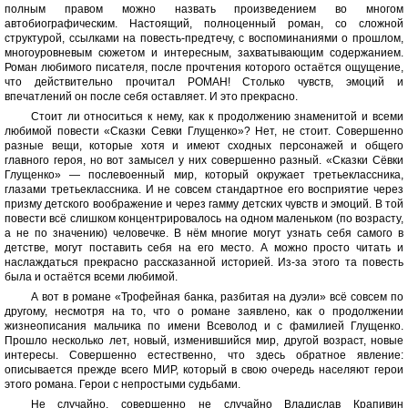
полным правом можно назвать произведением во многом
автобиографическим. Настоящий, полноценный роман, со сложной
структурой, ссылками на повесть-предтечу, с воспоминаниями о прошлом,
многоуровневым сюжетом и интересным, захватывающим содержанием.
Роман любимого писателя, после прочтения которого остаётся ощущение,
что действительно прочитал РОМАН! Столько чувств, эмоций и
впечатлений он после себя оставляет. И это прекрасно.
Стоит ли относиться к нему, как к продолжению знаменитой и всеми
любимой повести «Сказки Севки Глущенко»? Нет, не стоит. Совершенно
разные вещи, которые хотя и имеют сходных персонажей и общего
главного героя, но вот замысел у них совершенно разный. «Сказки Сёвки
Глущенко» — послевоенный мир, который окружает третьеклассника,
глазами третьеклассника. И не совсем стандартное его восприятие через
призму детского воображение и через гамму детских чувств и эмоций. В той
повести всё слишком концентрировалось на одном маленьком (по возрасту,
а не по значению) человечке. В нём многие могут узнать себя самого в
детстве, могут поставить себя на его место. А можно просто читать и
наслаждаться прекрасно рассказанной историей. Из-за этого та повесть
была и остаётся всеми любимой.
А вот в романе «Трофейная банка, разбитая на дуэли» всё совсем по
другому, несмотря на то, что о романе заявлено, как о продолжении
жизнеописания мальчика по имени Всеволод и с фамилией Глущенко.
Прошло несколько лет, новый, изменившийся мир, другой возраст, новые
интересы. Совершенно естественно, что здесь обратное явление:
описывается прежде всего МИР, который в свою очередь населяют герои
этого романа. Герои с непростыми судьбами.
Не случайно, совершенно не случайно Владислав Крапивин