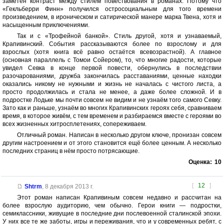
заметен контраст между стилем повествования в романах. Потому что
«Гекльберри Финн» получился остросоциальным для того времени
произведением, в ироническом и сатирической манере марка Твена, хотя и
насыщенным приключениями.
Так и с «Трофейной банкой». Стиль другой, хотя и узнаваемый,
Крапивинский. События рассказываются более по взрослому и для
взрослых (хотя книга всё равно остаётся всевозрастной). А главное
(основная параллель с Томои Сойером), то, что многие радости, которые
увидел Севка в конце первой повести, обернулись в последствии
разочарованиями, дружба закончилась расставаниями, ценные находки
оказались никому не нужными и жизнь не началась с чистого листа, а
просто продолжилась и стала не менее, а даже более сложной. И в
подростке Лодьке мы почти совсем не видим и не узнаём того самого Севку.
Зато как и раньше, узнаём во многих Крапивинских героях себя, сравниваем
время, в которое живём, с тем временем и разбираемся вместе с героями во
всех жизненных хитросплетениях, сопереживаем.
Отличный роман. Написан в несколько другом ключе, пронизан совсем
другим настроением и от этого становится ещё более ценным. А несколько
последних страниц в нём просто потрясающие.
Оценка:
10
[
12
]
Shtrm
,
8 декабря 2013 г.
Этот роман написан Крапивиным совсем недавно и рассчитан на
более взрослую аудиторию, чем обычно. Герои книги — подростки,
семиклассники, живущие в последние дни послевоенной сталинской эпохи.
У них все те же заботы, игры и переживания, что и у современных ребят, с