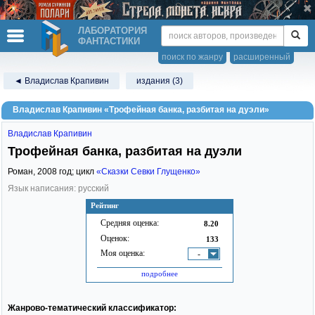
ЛАБОРАТОРИЯ
ФАНТАСТИКИ
поиск по жанру
расширенный
◄ Владислав Крапивин
издания (3)
Владислав Крапивин «Трофейная банка, разбитая на дуэли»
Владислав Крапивин
Трофейная банка, разбитая на дуэли
Роман,
2008
год; цикл
«Сказки Севки Глущенко»
Язык написания: русский
Рейтинг
Средняя оценка:
8.20
Оценок:
133
Моя оценка:
-
подробнее
Жанрово-тематический классификатор: