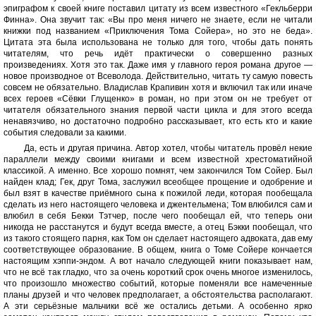
эпиграфом к своей книге поставил цитату из всем известного «Гекльберри
Финна». Она звучит так: «Вы про меня ничего не знаете, если не читали
книжки под названием «Приключения Тома Сойера», но это не беда».
Цитата эта была использована не только для того, чтобы дать понять
читателям, что речь идёт практически о совершенно разных
произведениях. Хотя это так. Даже имя у главного героя романа другое —
новое производное от Всеволода. Действительно, читать ту самую повесть
совсем не обязательно. Владислав Крапивин хотя и включил так или иначе
всех героев «Сёвки Глущенко» в роман, но при этом он не требует от
читателя обязательного знания первой части цикла и для этого всегда
ненавязчиво, но достаточно подробно рассказывает, кто есть кто и какие
события следовали за какими.
Да, есть и другая причина. Автор хотел, чтобы читатель провёл некие
параллели между своими книгами и всем известной хрестоматийной
классикой. А именно. Все хорошо помнят, чем закончился Том Сойер. Был
найден клад; Гек, друг Тома, заслужил всеобщее прощение и одобрение и
был взят в качестве приёмного сына к пожилой леди, которая пообещала
сделать из него настоящего человека и джентельмена; Том влюбился сам и
влюбил в себя Бекки Тэтчер, после чего пообещал ей, что теперь они
никогда не расстанутся и будут всегда вместе, а отец Бэкки пообещал, что
из такого стоящего парня, как Том он сделает настоящего адвоката, дав ему
соответствующее образование. В общем, книга о Томе Сойере кончается
настоящим хэппи-эндом. А вот начало следующей книги показывает нам,
что не всё так гладко, что за очень короткий срок очень многое изменилось,
что произошло множество событий, которые поменяли все намеченные
планы друзей и что человек предполагает, а обстоятельства располагают.
А эти серьёзные мальчики всё же остались детьми. А особенно ярко