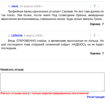
[
3
]
elent
,
14 апреля 2008 г.
Трофейная банка однозначно уступает Сказкам. Но все таки далеко не
так плохо. Тем более, после книги Под созвездием Ориона, мемуарные
вкрапления воспринимаешь совершенно иначе. Куда лучше ампулы Грина.
Оценка:
7
[
1
]
LENA56
,
4 марта 2008 г.
Вещь ОТКРОВЕННО слабая. а временами высосанная из пальца. Но
для последнего тома собраний сочинений сойдет. НАДЕЮСЬ он не будет
последним.
Оценка:
7
Написать отзыв:
Писать отзывы могут только зарегистрированные посетители!
Регистрация