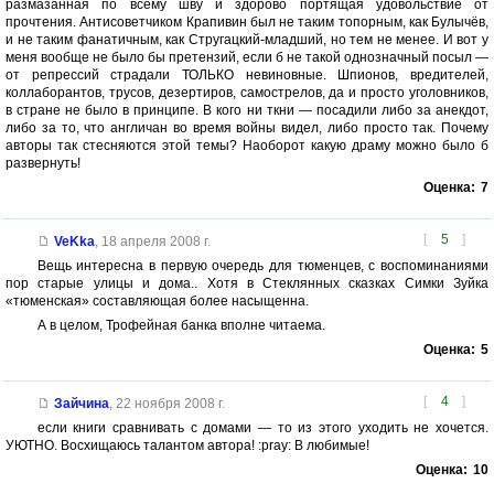
размазанная по всему шву и здорово портящая удовольствие от
прочтения. Антисоветчиком Крапивин был не таким топорным, как Булычёв,
и не таким фанатичным, как Стругацкий-младший, но тем не менее. И вот у
меня вообще не было бы претензий, если б не такой однозначный посыл —
от репрессий страдали ТОЛЬКО невиновные. Шпионов, вредителей,
коллаборантов, трусов, дезертиров, самострелов, да и просто уголовников,
в стране не было в принципе. В кого ни ткни — посадили либо за анекдот,
либо за то, что англичан во время войны видел, либо просто так. Почему
авторы так стесняются этой темы? Наоборот какую драму можно было б
развернуть!
Оценка:
7
[
5
]
VeKka
,
18 апреля 2008 г.
Вещь интересна в первую очередь для тюменцев, с воспоминаниями
пор старые улицы и дома.. Хотя в Стеклянных сказках Симки Зуйка
«тюменская» составляющая более насыщенна.
А в целом, Трофейная банка вполне читаема.
Оценка:
5
[
4
]
Зайчина
,
22 ноября 2008 г.
если книги сравнивать с домами — то из этого уходить не хочется.
УЮТНО. Восхищаюсь талантом автора! :pray: В любимые!
Оценка:
10