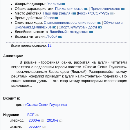
Жанры/поджанры:
Реализм
Общие характеристики:
Психологическое
|
Приключенческое
Место действия:
Наш мир (Земля)
(
Россия/СССР/Русь
)
Время действия:
20 век
Сюжетные ходы:
Становление/взросление героя
|
Обучение в
школе/академии/ВУЗе
|
Спорт, культура и досуг
Линейность сюжета:
Линейный с экскурсами
Возраст читателя:
Любой
Всего проголосовало:
12
Аннотация:
В романе «Трофейная банка, разбитая на дуэли» читатели
встретятся с подросшим героем повести «Сказки Севки Глушенко»
— восьмиклассником Всеволодом (Лодькой). Разгоревшийся между
ребятами конфликт приводит к дуэли на пистолетах-«поджигах». Но
самая главная дуэль — это спор между характерами взрослеющих
мальчишек...
Входит в:
— цикл
«Сказки Севки Глущенко»
Издания:
ВСЕ
(3)
/период:
2000-е
,
2010-е
(2)
(1)
/языки:
русский
(3)