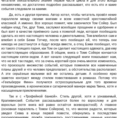
читателя обязательного знания первой части цикла и для этого всегда
ненавязчиво, но достаточно подробно рассказывает, кто есть кто и какие
события следовали за какими.
Да, есть и другая причина. Автор хотел, чтобы читатель провёл некие
параллели между своими книгами и всем известной хрестоматийной
классикой. А именно. Все хорошо помнят, чем закончился Том Сойер. Был
найден клад; Гек, друг Тома, заслужил всеобщее прощение и одобрение и
был взят в качестве приёмного сына к пожилой леди, которая пообещала
сделать из него настоящего человека и джентельмена; Том влюбился сам и
влюбил в себя Бекки Тэтчер, после чего пообещал ей, что теперь они
никогда не расстанутся и будут всегда вместе, а отец Бэкки пообещал, что
из такого стоящего парня, как Том он сделает настоящего адвоката, дав ему
соответствующее образование. В общем, книга о Томе Сойере кончается
настоящим хэппи-эндом. А вот начало следующей книги показывает нам,
что не всё так гладко, что за очень короткий срок очень многое изменилось,
что произошло множество событий, которые поменяли все намеченные
планы друзей и что человек предполагает, а обстоятельства располагают.
А эти серьёзные мальчики всё же остались детьми. А особенно ярко
заметен контраст между стилем повествования в романах. Потому что
«Гекльберри Финн» получился остросоциальным для того времени
произведением, в ироническом и сатирической манере марка Твена, хотя и
насыщенным приключениями.
Так и с «Трофейной банкой». Стиль другой, хотя и узнаваемый,
Крапивинский. События рассказываются более по взрослому и для
взрослых (хотя книга всё равно остаётся всевозрастной). А главное
(основная параллель с Томои Сойером), то, что многие радости, которые
увидел Севка в конце первой повести, обернулись в последствии
разочарованиями, дружба закончилась расставаниями, ценные находки