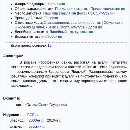
Жанры/поджанры:
Реализм
Общие характеристики:
Психологическое
|
Приключенческое
Место действия:
Наш мир (Земля)
(
Россия/СССР/Русь
)
Время действия:
20 век
Сюжетные ходы:
Становление/взросление героя
|
Обучение в
школе/академии/ВУЗе
|
Спорт, культура и досуг
Линейность сюжета:
Линейный с экскурсами
Возраст читателя:
Любой
Всего проголосовало:
12
Аннотация:
В романе «Трофейная банка, разбитая на дуэли» читатели
встретятся с подросшим героем повести «Сказки Севки Глушенко»
— восьмиклассником Всеволодом (Лодькой). Разгоревшийся между
ребятами конфликт приводит к дуэли на пистолетах-«поджигах». Но
самая главная дуэль — это спор между характерами взрослеющих
мальчишек...
Входит в:
— цикл
«Сказки Севки Глущенко»
Издания:
ВСЕ
(3)
/период:
2000-е
,
2010-е
(2)
(1)
/языки:
русский
(3)