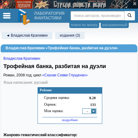
ЛАБОРАТОРИЯ
ФАНТАСТИКИ
поиск по жанру
расширенный
◄ Владислав Крапивин
издания (3)
Владислав Крапивин «Трофейная банка, разбитая на дуэли»
Владислав Крапивин
Трофейная банка, разбитая на дуэли
Роман,
2008
год; цикл
«Сказки Севки Глущенко»
Язык написания: русский
Рейтинг
Средняя оценка:
8.20
Оценок:
133
Моя оценка:
-
подробнее
Жанрово-тематический классификатор: