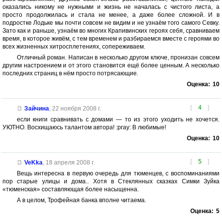
оказались никому не нужными и жизнь не началась с чистого листа, а
просто продолжилась и стала не менее, а даже более сложной. И в
подростке Лодьке мы почти совсем не видим и не узнаём того самого Севку.
Зато как и раньше, узнаём во многих Крапивинских героях себя, сравниваем
время, в которое живём, с тем временем и разбираемся вместе с героями во
всех жизненных хитросплетениях, сопереживаем.
Отличный роман. Написан в несколько другом ключе, пронизан совсем
другим настроением и от этого становится ещё более ценным. А несколько
последних страниц в нём просто потрясающие.
Оценка:
10
[
4
]
Зайчина
,
22 ноября 2008 г.
если книги сравнивать с домами — то из этого уходить не хочется.
УЮТНО. Восхищаюсь талантом автора! :pray: В любимые!
Оценка:
10
[
5
]
VeKka
,
18 апреля 2008 г.
Вещь интересна в первую очередь для тюменцев, с воспоминаниями
пор старые улицы и дома.. Хотя в Стеклянных сказках Симки Зуйка
«тюменская» составляющая более насыщенна.
А в целом, Трофейная банка вполне читаема.
Оценка:
5