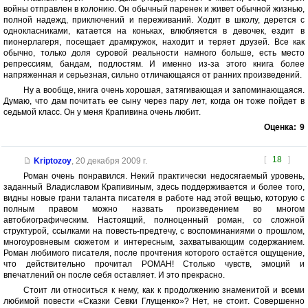
войны отправлен в колонию. Он обычный паренек и живет обычной жизнью,
полной надежд, приключений и переживаний. Ходит в школу, дерется с
однокласниками, катается на коньках, влюбляется в девочек, ездит в
пионерлагеря, посещает драмкружок, находит и теряет друзей. Все как
обычно, только доля суровой реальности намного больше, есть место
репрессиям, бандам, подлостям. И именно из-за этого книга более
напряженная и серьезная, сильно отличающаяся от ранних произведений.
Ну а вообще, книга очень хорошая, затягивающая и запоминающаяся.
Думаю, что дам почитать ее сыну через пару лет, когда он тоже пойдет в
седьмой класс. Он у меня Крапивина очень любит.
Оценка:
9
[
18
]
Kriptozoy
,
20 декабря 2009 г.
Роман очень понравился. Некий практически недосягаемый уровень,
заданный Владиславом Крапивиным, здесь поддерживается и более того,
видны новые грани таланта писателя в работе над этой вещью, которую с
полным правом можно назвать произведением во многом
автобиографическим. Настоящий, полноценный роман, со сложной
структурой, ссылками на повесть-предтечу, с воспоминаниями о прошлом,
многоуровневым сюжетом и интересным, захватывающим содержанием.
Роман любимого писателя, после прочтения которого остаётся ощущение,
что действительно прочитал РОМАН! Столько чувств, эмоций и
впечатлений он после себя оставляет. И это прекрасно.
Стоит ли относиться к нему, как к продолжению знаменитой и всеми
любимой повести «Сказки Севки Глущенко»? Нет, не стоит. Совершенно