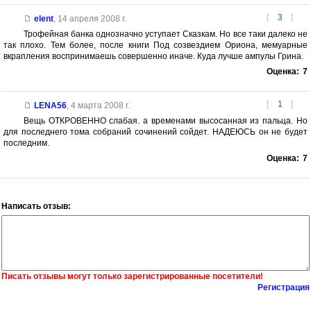
[
3
]
elent
,
14 апреля 2008 г.
Трофейная банка однозначно уступает Сказкам. Но все таки далеко не
так плохо. Тем более, после книги Под созвездием Ориона, мемуарные
вкрапления воспринимаешь совершенно иначе. Куда лучше ампулы Грина.
Оценка:
7
[
1
]
LENA56
,
4 марта 2008 г.
Вещь ОТКРОВЕННО слабая. а временами высосанная из пальца. Но
для последнего тома собраний сочинений сойдет. НАДЕЮСЬ он не будет
последним.
Оценка:
7
Написать отзыв:
Писать отзывы могут только зарегистрированные посетители!
Регистрация