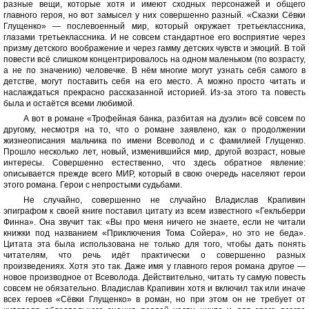
разные вещи, которые хотя и имеют сходных персонажей и общего
главного героя, но вот замысел у них совершенно разный. «Сказки Сёвки
Глущенко» — послевоенный мир, который окружает третьеклассника,
глазами третьеклассника. И не совсем стандартное его восприятие через
призму детского воображение и через гамму детских чувств и эмоций. В той
повести всё слишком концентрировалось на одном маленьком (по возрасту,
а не по значению) человечке. В нём многие могут узнать себя самого в
детстве, могут поставить себя на его место. А можно просто читать и
наслаждаться прекрасно рассказанной историей. Из-за этого та повесть
была и остаётся всеми любимой.
А вот в романе «Трофейная банка, разбитая на дуэли» всё совсем по
другому, несмотря на то, что о романе заявлено, как о продолжении
жизнеописания мальчика по имени Всеволод и с фамилией Глущенко.
Прошло несколько лет, новый, изменившийся мир, другой возраст, новые
интересы. Совершенно естественно, что здесь обратное явление:
описывается прежде всего МИР, который в свою очередь населяют герои
этого романа. Герои с непростыми судьбами.
Не случайно, совершенно не случайно Владислав Крапивин
эпиграфом к своей книге поставил цитату из всем известного «Гекльберри
Финна». Она звучит так: «Вы про меня ничего не знаете, если не читали
книжки под названием «Приключения Тома Сойера», но это не беда».
Цитата эта была использована не только для того, чтобы дать понять
читателям, что речь идёт практически о совершенно разных
произведениях. Хотя это так. Даже имя у главного героя романа другое —
новое производное от Всеволода. Действительно, читать ту самую повесть
совсем не обязательно. Владислав Крапивин хотя и включил так или иначе
всех героев «Сёвки Глущенко» в роман, но при этом он не требует от