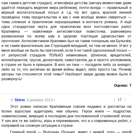
сам таким в детстве страдал), атмосфера детства (автору моментами даже
удаётся передать видение мира ребёнком), почти всегда — правильный и
верный воспитательный посыл и т.д. Ну вот здесь красной линией
проведена тема предательства и как с ним вообще можно смириться —
тема сложная и практически неразрешимая в контексте романа. А ещё
одна стандартная черта для практически всех постсоветских работ
Крапивина — навязчивая антисоветская повесточка, равномерно
размазанная по всему шву и здорово портящая удовольствие от
прочтения. Антисоветчиком Крапивин был не таким топорным, как Булычёв,
и не таким фанатичным, как Стругацкий-младший, но тем не менее. И вот у
меня вообще не было бы претензий, если б не такой однозначный посыл —
от репрессий страдали ТОЛЬКО невиновные. Шпионов, вредителей,
коллаборантов, трусов, дезертиров, самострелов, да и просто уголовников,
в стране не было в принципе. В кого ни ткни — посадили либо за анекдот,
либо за то, что англичан во время войны видел, либо просто так. Почему
авторы так стесняются этой темы? Наоборот какую драму можно было б
развернуть!
Оценка:
7
[
12
]
Shtrm
,
8 декабря 2013 г.
Этот роман написан Крапивиным совсем недавно и рассчитан на
более взрослую аудиторию, чем обычно. Герои книги — подростки,
семиклассники, живущие в последние дни послевоенной сталинской эпохи.
У них все те же заботы, игры и переживания, что и у современных ребят, с
поправкой на сложную ситуацию в стране.
Главный герой — Володька (Лодька), живет с мамой, отец — герой