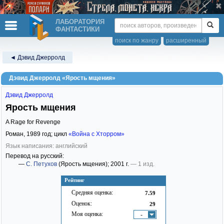
ЛАБОРАТОРИЯ
ФАНТАСТИКИ
поиск по жанру
расширенный
◄ Дэвид Джерролд
Дэвид Джерролд «Ярость мщения»
Дэвид Джерролд
Ярость мщения
A Rage for Revenge
Роман,
1989
год; цикл
«Война с Хторром»
Язык написания: английский
Перевод на русский:
—
С. Петухов
(Ярость мщения)
; 2001 г.
— 1 изд.
Рейтинг
Средняя оценка:
7.59
Оценок:
29
Моя оценка:
-