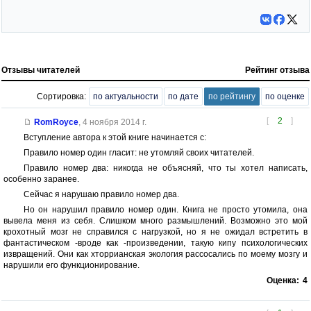
Отзывы читателей
Рейтинг отзыва
Сортировка:
по актуальности
по дате
по рейтингу
по оценке
[
2
]
RomRoyce
,
4 ноября 2014 г.
Вступление автора к этой книге начинается с:
Правило номер один гласит: не утомляй своих читателей.
Правило номер два: никогда не объясняй, что ты хотел написать,
особенно заранее.
Сейчас я нарушаю правило номер два.
Но он нарушил правило номер один. Книга не просто утомила, она
вывела меня из себя. Слишком много размышлений. Возможно это мой
крохотный мозг не справился с нагрузкой, но я не ожидал встретить в
фантастическом -вроде как -произведении, такую кипу психологических
извращений. Они как хторрианская экология рассосались по моему мозгу и
нарушили его функционирование.
Оценка:
4